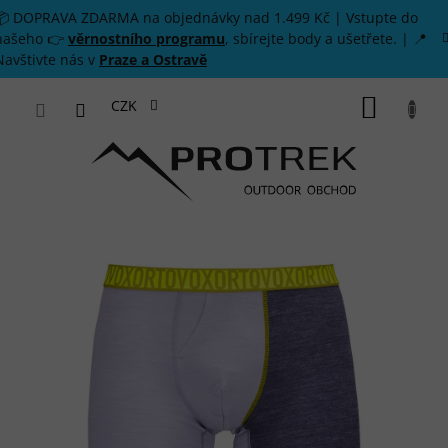
Přejít na obsah
📦 DOPRAVA ZDARMA na objednávky nad 1.499 Kč | Vstupte do
našeho 👉
věrnostního programu
, sbírejte body a ušetřete. | 📍
Navštivte nás v
Praze a Ostravě
NÁKUP
CZK