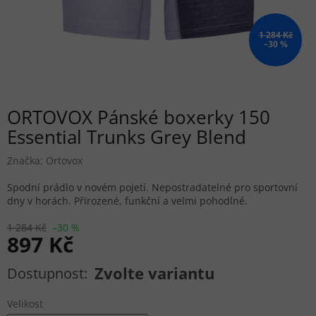
1 284 Kč
–30 %
ORTOVOX Pánské boxerky 150
Essential Trunks Grey Blend
Značka:
Ortovox
Spodní prádlo v novém pojetí. Nepostradatelné pro sportovní
dny v horách. Přirozené, funkční a velmi pohodlné.
1 284 Kč
–30 %
897 Kč
Měrná cena:
Zvolte variantu
Velikost