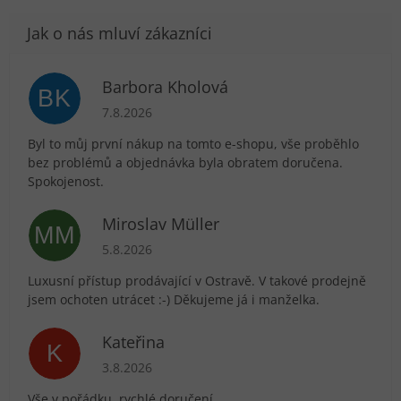
Barbora Kholová
BK
Hodnocení obchodu je 5 z 5 hvězdiček.
7.8.2026
Byl to můj první nákup na tomto e-shopu, vše proběhlo
bez problémů a objednávka byla obratem doručena.
Spokojenost.
Miroslav Müller
MM
Hodnocení obchodu je 5 z 5 hvězdiček.
5.8.2026
Luxusní přístup prodávající v Ostravě. V takové prodejně
jsem ochoten utrácet :-) Děkujeme já i manželka.
Kateřina
K
Hodnocení obchodu je 5 z 5 hvězdiček.
3.8.2026
Vše v pořádku, rychlé doručení.