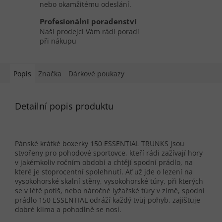
nebo okamžitému odeslání.
Profesionální poradenství
Naši prodejci Vám rádi poradí
při nákupu
Popis
Značka
Dárkové poukazy
Detailní popis produktu
Pánské krátké boxerky 150 ESSENTIAL TRUNKS jsou
stvořeny pro pohodové sportovce, kteří rádi zažívají hory
v jakémkoliv ročním období a chtějí spodní prádlo, na
které je stoprocentní spolehnutí. Ať už jde o lezení na
vysokohorské skalní stěny, vysokohorské túry, při kterých
se v létě potíš, nebo náročné lyžařské túry v zimě, spodní
prádlo 150 ESSENTIAL odráží každý tvůj pohyb, zajišťuje
dobré klima a pohodlně se nosí.