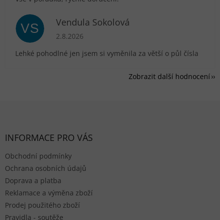
Vendula Sokolová
VS
Hodnocení obchodu je 5 z 5 hvězdiček.
2.8.2026
Lehké pohodlné jen jsem si vyměnila za větší o půl čísla
Zobrazit další hodnocení
Zápatí
INFORMACE PRO VÁS
Obchodní podmínky
Ochrana osobních údajů
Doprava a platba
Reklamace a výměna zboží
Prodej použitého zboží
Pravidla - soutěže