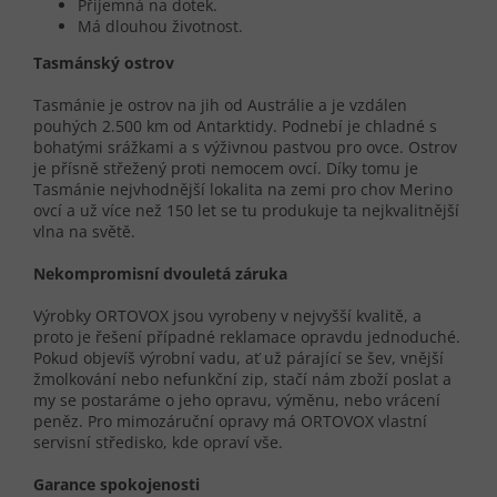
Příjemná na dotek.
Má dlouhou životnost.
Tasmánský ostrov
Tasmánie je ostrov na jih od Austrálie a je vzdálen
pouhých 2.500 km od Antarktidy. Podnebí je chladné s
bohatými srážkami a s výživnou pastvou pro ovce. Ostrov
je přísně střežený proti nemocem ovcí. Díky tomu je
Tasmánie nejvhodnější lokalita na zemi pro chov Merino
ovcí a už více než 150 let se tu produkuje ta nejkvalitnější
vlna na světě.
Nekompromisní dvouletá záruka
Výrobky ORTOVOX jsou vyrobeny v nejvyšší kvalitě, a
proto je řešení případné reklamace opravdu jednoduché.
Pokud objevíš výrobní vadu, ať už párající se šev, vnější
žmolkování nebo nefunkční zip, stačí nám zboží poslat a
my se postaráme o jeho opravu, výměnu, nebo vrácení
peněz. Pro mimozáruční opravy má ORTOVOX vlastní
servisní středisko, kde opraví vše.
Garance spokojenosti