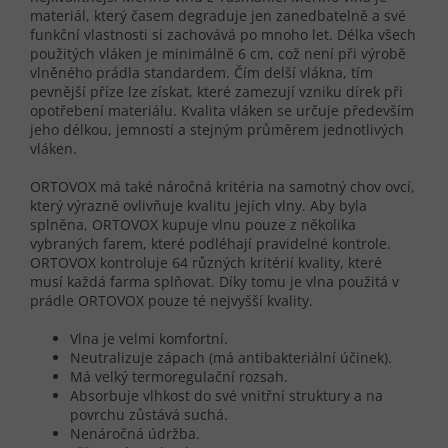
materiál, který časem degraduje jen zanedbatelně a své
funkční vlastnosti si zachovává po mnoho let. Délka všech
použitých vláken je minimálně 6 cm, což není při výrobě
vlněného prádla standardem. Čím delší vlákna, tím
pevnější příze lze získat, které zamezují vzniku dírek při
opotřebení materiálu. Kvalita vláken se určuje především
jeho délkou, jemností a stejným průměrem jednotlivých
vláken.
ORTOVOX má také náročná kritéria na samotný chov ovcí,
který výrazně ovlivňuje kvalitu jejích vlny. Aby byla
splněna, ORTOVOX kupuje vlnu pouze z několika
vybraných farem, které podléhají pravidelné kontrole.
ORTOVOX kontroluje 64 různých kritérií kvality, které
musí každá farma splňovat. Díky tomu je vlna použitá v
prádle ORTOVOX pouze té nejvyšší kvality.
Vlna je velmi komfortní.
Neutralizuje zápach (má antibakteriální účinek).
Má velký termoregulační rozsah.
Absorbuje vlhkost do své vnitřní struktury a na
povrchu zůstává suchá.
Nenáročná údržba.