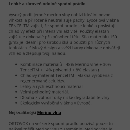
Lehké a zároveň odolné spodní prádlo
Vysoký podíl jemné merino vlny nabízí ideální odvod
vlhkosti a přirozeně neutralizuje pachy. Lyocelová vlákna
TENCELTM zajistí, že spodní prádlo je lehké a poskytují
chladivý efekt při intenzivní aktivitě. Použitý elastan
zajišťuje dokonalé přizpůsobení tělu. Síla materiálu 150
g/m2 je ideální pro širokou škálu použití při různých
teplotách. Stylový design a svěží barvy dokonale dotvářejí
vzhled a zlepšují tvoji náladu.
Kombinace materiálů - 48% Merino vlne + 30%
TencelTM + 14% polyamid + 8% elastan (
Chladivý materiál TencelTM - vlákna vyrobená z
regenerované celulózy.
Lehký a rychleschnoucí materiál
Velmi pohodlný materiál.
Dlouhá životnost díky nízké degradabilitě vlny.
Ekologicky vyráběná vlákna v Evropě.
Nejkvalitnější
Merino vlna
ORTOVOX na veškeré spodní prádlo používá pouze tu
nejkvalitnější Merino vlnu z Tasmánie. Merino vlna je