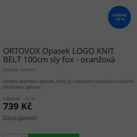
1 059 Kč
–30 %
ORTOVOX Opasek LOGO KNIT
BELT 100cm sly fox - oranžová
Značka:
Ortovox
Odolný sportovní opasek, který je z pevného materiálu s kvalitní
hliníkovou sponou.
1 059 Kč
–30 %
739 Kč
Měrná cena: