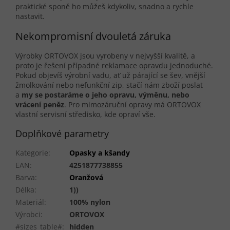
praktické sponě ho můžeš kdykoliv, snadno a rychle
nastavit.
Nekompromisní dvouletá záruka
Výrobky ORTOVOX jsou vyrobeny v nejvyšší kvalitě, a
proto je řešení případné reklamace opravdu jednoduché.
Pokud objevíš výrobní vadu, ať už párající se šev, vnější
žmolkování nebo nefunkční zip, stačí nám zboží poslat
a
my se postaráme o jeho opravu, výměnu, nebo
vrácení peněz
. Pro mimozáruční opravy má ORTOVOX
vlastní servisní středisko, kde opraví vše.
Doplňkové parametry
Kategorie
:
Opasky a kšandy
EAN
:
4251877738855
Barva
:
Oranžová
Délka
:
1))
Materiál
:
100% nylon
Výrobci
:
ORTOVOX
#sizes_table#
:
hidden