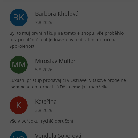
Barbora Kholová
BK
Hodnocení obchodu je 5 z 5 hvězdiček.
7.8.2026
Byl to můj první nákup na tomto e-shopu, vše proběhlo
bez problémů a objednávka byla obratem doručena.
Spokojenost.
Miroslav Müller
MM
Hodnocení obchodu je 5 z 5 hvězdiček.
5.8.2026
Luxusní přístup prodávající v Ostravě. V takové prodejně
jsem ochoten utrácet :-) Děkujeme já i manželka.
Kateřina
K
Hodnocení obchodu je 5 z 5 hvězdiček.
3.8.2026
Vše v pořádku, rychlé doručení.
Vendula Sokolová