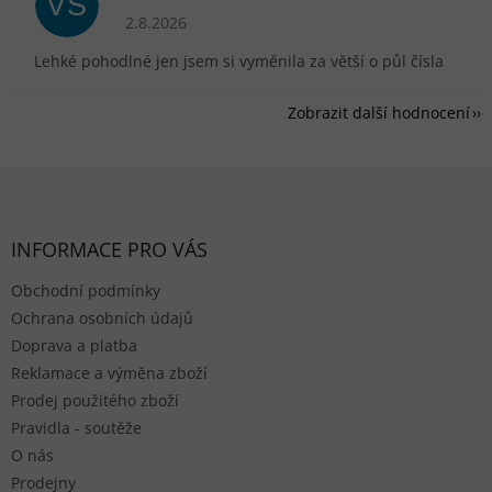
VS
Hodnocení obchodu je 5 z 5 hvězdiček.
2.8.2026
Lehké pohodlné jen jsem si vyměnila za větší o půl čísla
Zobrazit další hodnocení
Zápatí
INFORMACE PRO VÁS
Obchodní podmínky
Ochrana osobních údajů
Doprava a platba
Reklamace a výměna zboží
Prodej použitého zboží
Pravidla - soutěže
O nás
Prodejny