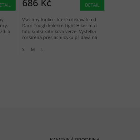
686 Kč
ETAIL
DETAIL
ky
Všechny funkce, které očekáváte od
úry.
Darn Tough kolekce Light Hiker má i
ždí a
tato kratší kotníková verze. Výstelka
rozšířená přes achilovku přidává na
pohodlí a zvyšuje odolnost.
S
M
L