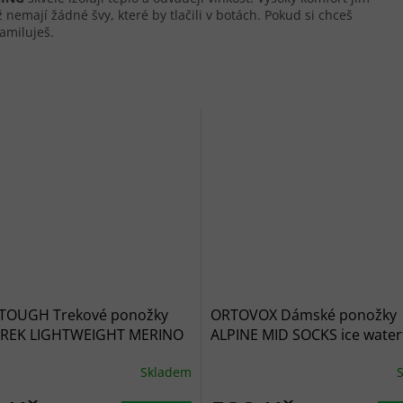
nemají žádné švy, které by tlačili v botách. Pokud si chceš
zamiluješ.
TOUGH Trekové ponožky
ORTOVOX Dámské ponožky
TREK LIGHTWEIGHT MERINO
ALPINE MID SOCKS ice waterfa
ON MICRO CREW black -
modrošedé
Skladem