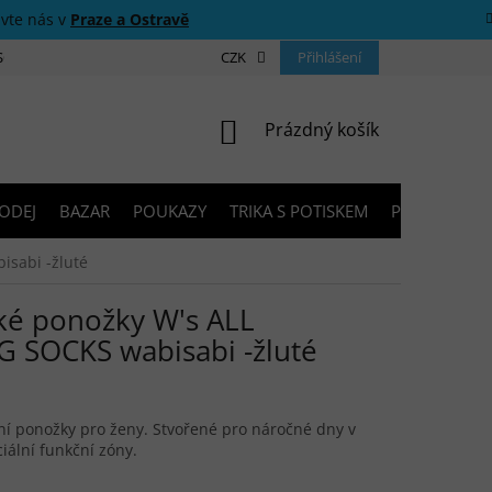
ivte nás v
Praze a Ostravě
 SOUTĚŽE
O NÁS
PRODEJNY
CZK
KONTAKTY
Přihlášení
PORADNA
NÁKUPNÍ KOŠÍK
Prázdný košík
ODEJ
BAZAR
POUKAZY
TRIKA S POTISKEM
PŮJČOVNA V
sabi -žluté
 ponožky W's ALL
SOCKS wabisabi -žluté
ní ponožky pro ženy. Stvořené pro náročné dny v
iální funkční zóny.