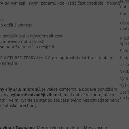
levo
 vynikají i svými zónami, kde každá část chodidla i holeně
nohu
Kom
řů.
Obs
a delší životnost.
mate
u prodyšností a odvodem vlhkosti.
Ploc
u a pravou nohu zvlášť.
špic
se ponožka nekrčí a nesjíždí.
Podp
Podp
ULPTURED TERRY-LINING pro optimální distribuci tepla na
řehřívání.
#siz
Veli
Výro
Výšk
ny síly 21,5 mikronů
. Je velice komfortní a dodává ponožkám
Zesí
 vlny,
výborně odvádějí vlhkost
, mají dobré termoregulační
do l
rtní. Velmi rychle se stanou součástí tvého nepostradatelného
ké alpské přechody.
o vlnu z Tasmánie
. Merino vlna je materiál, který časem