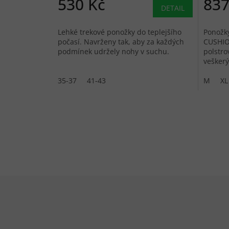
530 Kč
837
DETAIL
Lehké trekové ponožky do teplejšího
Ponožk
počasí. Navrženy tak, aby za každých
CUSHIO
podmínek udržely nohy v suchu.
polstro
veškerý
vlny Me
35-37
41-43
pružnos
M
XL
Zápatí