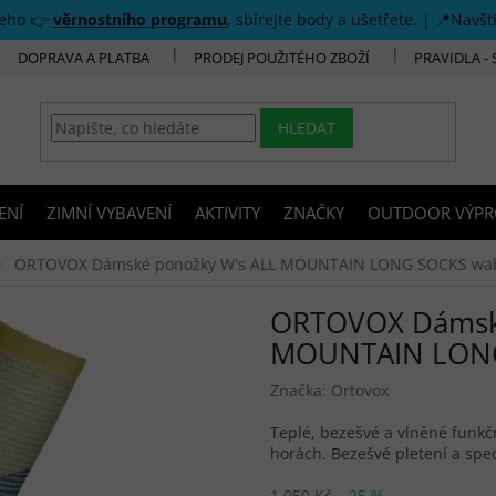
šeho 👉
věrnostního programu
, sbírejte body a ušetřete. | 📍Navšt
DOPRAVA A PLATBA
PRODEJ POUŽITÉHO ZBOŽÍ
PRAVIDLA -
HLEDAT
ENÍ
ZIMNÍ VYBAVENÍ
AKTIVITY
ZNAČKY
OUTDOOR VÝPR
ORTOVOX Dámské ponožky W's ALL MOUNTAIN LONG SOCKS wabi
ORTOVOX Dámské
MOUNTAIN LONG 
Značka:
Ortovox
Teplé, bezešvé a vlněné funkč
horách. Bezešvé pletení a spec
1 050 Kč
–25 %