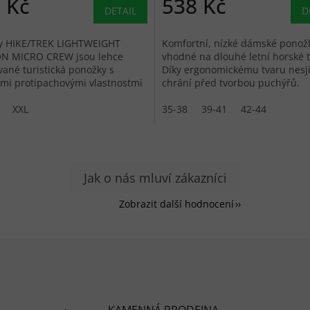
 Kč
538 Kč
DETAIL
D
y HIKE/TREK LIGHTWEIGHT
Komfortní, nízké dámské ponož
N MICRO CREW jsou lehce
vhodné na dlouhé letní horské t
vané turistická ponožky s
Díky ergonomickému tvaru nesjí
mi protipachovými vlastnostmi
chrání před tvorbou puchýřů.
rino, poskytují volnost a
t,...
XXL
35-38
39-41
42-44
Zobrazit další hodnocení