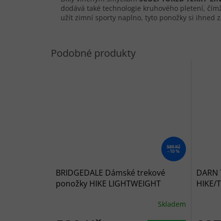
dodává také technologie kruhového pletení, čímž 
užít zimní sporty naplno, tyto ponožky si ihned 
589 Kč
–10 %
BRIDGEDALE Dámské trekové
DARN 
ponožky HIKE LIGHTWEIGHT
HIKE/
MERINO PERFORMANCE BOOT
CUSHI
Skladem
berry - fialové
černá