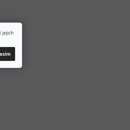
 jejich
asím