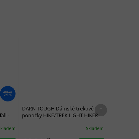
675 Kč
–20 %
Další produkt
DARN TOUGH Dámské trekové
ll -
ponožky HIKE/TREK LIGHT HIKER
1/4 LIGHTWEIGHT WITH CUSHION
Skladem
Skladem
canyon - růžové/hnědé