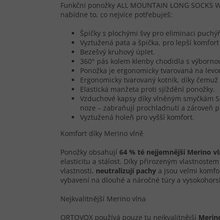
Funkční ponožky ALL MOUNTAIN LONG SOCKS WARM
nabídne to, co nejvíce potřebuješ:
Špičky s plochými švy pro eliminaci puchý
Vyztužená pata a špička, pro lepší komfort 
Bezešvý kruhový úplet.
360° pás kolem klenby chodidla s výborno
Ponožka je ergonomicky tvarovaná na levo
Ergonomicky tvarovaný kotník, díky čemuž 
Elastická manžeta proti sjíždění ponožky.
Vzduchové kapsy díky vlněným smyčkám SC
noze – zabraňují prochladnutí a zároveň p
Vyztužená holeň pro vyšší komfort.
Komfort díky Merino vlně
Ponožky obsahují
64 % té nejjemnější Merino vl
elasticitu a stálost. Díky přirozeným vlastnostem
vlastnosti,
neutralizují pachy
a jsou velmi komfo
vybavení na dlouhé a náročné túry a vysokohors
Nejkvalitnější Merino vlna
ORTOVOX používá pouze tu nejkvalitnější
Merin