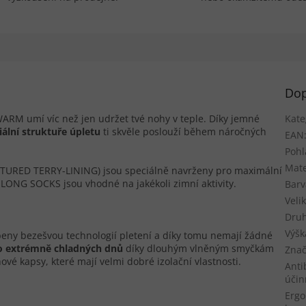
Dop
 umí víc než jen udržet tvé nohy v teple. Díky jemné
Kate
iální struktuře úpletu
ti skvěle poslouží během náročných
EAN
Pohl
Mate
TURED TERRY-LINING) jsou speciálně navrženy pro maximální
NG SOCKS jsou vhodné na jakékoli zimní aktivity.
Barv
Veli
Druh
Výšk
y bezešvou technologií pletení a díky tomu nemají žádné
o extrémně chladných dnů
díky dlouhým vlněným smyčkám
Znač
ové kapsy, které mají velmi dobré izolační vlastnosti.
Anti
účin
Ergo