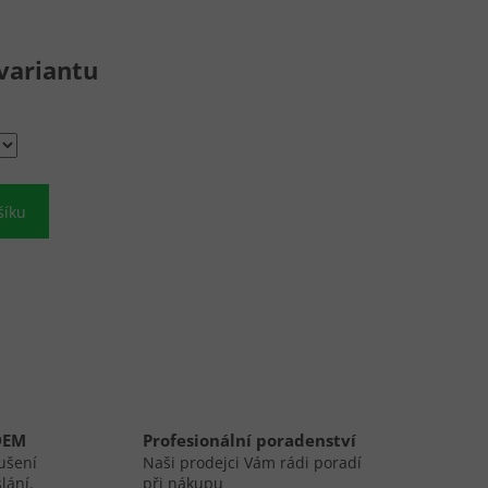
variantu
šíku
DEM
Profesionální poradenství
ušení
Naši prodejci Vám rádi poradí
lání.
při nákupu