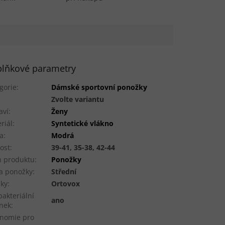
lňkové parametry
gorie
:
Dámské sportovní ponožky
:
Zvolte variantu
aví
:
Ženy
riál
:
Syntetické vlákno
a
:
Modrá
kost
:
39-41, 35-38, 42-44
 produktu
:
Ponožky
a ponožky
:
Střední
ky
:
Ortovox
bakteriální
ano
nek
:
nomie pro