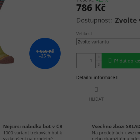
786 Kč
Měrná cena:
Zvolte 
Velikost
1 050 Kč
–25 %
Přidat do ko
Detailní informace
HLÍDAT
Nejširší nabídka bot v ČR
Všechno zboží SKLA
1000 variant trekových bot k
Na prodejnách k vyzko
vyzkoušení na prodejně.
nebo okamžitému odes