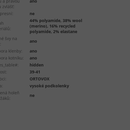
u a pravou
ano
 zvlášť
:
presní
:
ne
44% polyamide, 38% wool
ah
(merino), 16% recycled
riálů
:
polyamide, 2% elastane
hé švy na
ano
i
:
ora klenby
:
ano
ora kotníku
:
ano
es_table#
:
hidden
kost
:
39-41
bci
:
ORTOVOX
a
:
vysoké podkolenky
lená holeň
ne
yžáků
: