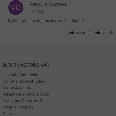
Vendula Obstová
VO
Hodnocení obchodu je 5 z 5 hvězdiček.
2.8.2026
Rychlé vyřízená objednávka a rychlé dodání.
Zobrazit další hodnocení
Zápatí
INFORMACE PRO VÁS
Obchodní podmínky
Ochrana osobních údajů
Doprava a platba
Reklamace a výměna zboží
Prodej použitého zboží
Pravidla - soutěže
O nás