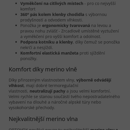
Vyměkčení na citlivých místech
- pro co nejvyšší
komfort
360° pás kolem klenby chodidla
s výbornou
prodyšností a odvodem vlhkosti.
Ponožka je
ergonomicky tvarovaná
na levou a
pravou nohu zvlášť - Zrcadlově umístěné vyztužení
a vyměkčení pro vyšší komfort a odolnost.
Podpora kotníku a klenby
, díky čemuž se ponožka
nekrčí a nesjíždí.
Komfortní elastická manžeta
proti sjíždění
ponožky.
Komfort díky merino vlně
Díky přirozeným vlastnostem vlny,
výborně odvádějí
vlhkost
, mají dobré termoregulační
vlastnosti,
neutralizují pachy
a jsou velmi komfortní.
Velmi rychle se stanou součástí tvého nepostradatelného
vybavení na dlouhé a náročné alpské túry nebo
vysokohorské přechody.
Nejkvalitnější merino vlna
ORTOVOX používá pouze tu nejkvalitnější
merino vlnu z