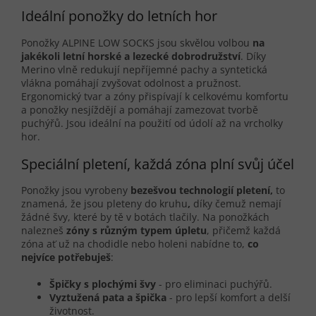
Ideální ponožky do letních hor
Ponožky ALPINE LOW SOCKS jsou skvělou volbou
na
jakékoli letní horské a lezecké dobrodružství
. Díky
Merino vlně redukují nepříjemné pachy a syntetická
vlákna pomáhají zvyšovat odolnost a pružnost.
Ergonomický tvar a zóny přispívají k celkovému komfortu
a ponožky nesjíždějí a pomáhají zamezovat tvorbě
puchýřů. Jsou ideální na použití od údolí až na vrcholky
hor.
Speciální pletení, každá zóna plní svůj účel
Ponožky jsou vyrobeny
bezešvou technologií pletení,
to
znamená, že jsou pleteny do kruhu
,
díky čemuž nemají
žádné švy, které by tě v botách tlačily. Na ponožkách
nalezneš
zóny s různým typem úpletu
, přičemž každá
zóna ať už na chodidle nebo holeni nabídne to,
co
nejvíce potřebuješ
:
Špičky s plochými švy
- pro eliminaci puchýřů.
Vyztužená pata a špička
- pro lepší komfort a delší
životnost.