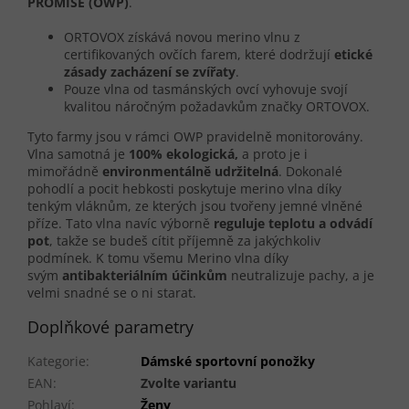
PROMISE (OWP)
.
ORTOVOX získává novou merino vlnu z
certifikovaných ovčích farem, které dodržují
etické
zásady zacházení se zvířaty
.
Pouze vlna od tasmánských ovcí vyhovuje svojí
kvalitou náročným požadavkům značky ORTOVOX.
Tyto farmy jsou v rámci OWP pravidelně monitorovány.
Vlna samotná je
100% ekologická,
a proto je i
mimořádně
environmentálně udržitelná
. Dokonalé
pohodlí a pocit hebkosti poskytuje merino vlna díky
tenkým vláknům, ze kterých jsou tvořeny jemné vlněné
příze. Tato vlna navíc výborně
reguluje teplotu a odvádí
pot
, takže se budeš cítit příjemně za jakýchkoliv
podmínek. K tomu všemu Merino vlna díky
svým
antibakteriálním účinkům
neutralizuje pachy, a je
velmi snadné se o ni starat.
Doplňkové parametry
Kategorie
:
Dámské sportovní ponožky
EAN
:
Zvolte variantu
Pohlaví
:
Ženy