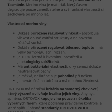
Tasmánie
. Merino vlna je materiál, který časem
degraduje pouze zanedbatelně a své funkční vlastnosti si
zachovává po mnoho let.
Vlastnosti merino vlny:
Dokáže
přirozeně regulovat vlhkost -
absorbuje
vlhkost do své vnitřní struktury a na povrchu
zůstává suchá.
Dokáže
přirozeně regulovat tělesnou teplotu
- má
velký termoregulační rozsah.
Je 100% šetrná k životnímu prostředí a
je
ekologicky udržitelná
.
Má
antibakteriální vlastnosti,
díky čemuž dokáže
neutralizovat pachy.
Je měkká, neškrábe a je
pohodlná
při nošení.
Je nenáročná na údržbu a má dlouhou životnost.
ORTOVOX má náročná
kritéria na samotný chov ovcí,
který výrazně ovlivňuje kvalitu jejich vlny.
Aby byla
splněna, ORTOVOX
kupuje vlnu pouze z několika
vybraných farem
, které podléhají pravidelné kontrole, a
které splňují přísné
standardy
ORTOVOX WOOL