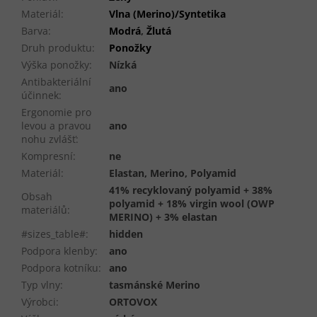
Materiál
:
Vlna (Merino)/Syntetika
Barva
:
Modrá
,
Žlutá
Druh produktu
:
Ponožky
Výška ponožky
:
Nízká
Antibakteriální
ano
účinnek
:
Ergonomie pro
levou a pravou
ano
nohu zvlášť
:
Kompresní
:
ne
Materiál
:
Elastan, Merino, Polyamid
41% recyklovaný polyamid + 38%
Obsah
polyamid + 18% virgin wool (OWP
materiálů
:
MERINO) + 3% elastan
#sizes_table#
:
hidden
Podpora klenby
:
ano
Podpora kotníku
:
ano
Typ vlny
:
tasmánské Merino
Výrobci
:
ORTOVOX