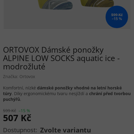
599 Kč
–15 %
ORTOVOX Dámské ponožky
ALPINE LOW SOCKS aquatic ice -
modrožluté
Značka:
Ortovox
Komfortní, nízké
dámské ponožky vhodné na letní horské
túry
. Díky ergonomickému tvaru nesjíždí a
chrání před tvorbou
puchýřů
.
599 Kč
–15 %
507 Kč
Měrná cena:
Zvolte variantu