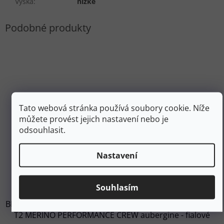
Výška
:
nízké
Tato webová stránka používá soubory cookie. Níže
můžete provést jejich nastavení nebo je
odsouhlasit.
Nastavení
549 Kč
–10 %
Souhlasím
BRIDGEDALE Dámské trekové ponožky HIKE ULTRALIGHT
T2 MERINO PERFORMANCE CREW aubergine - fialové