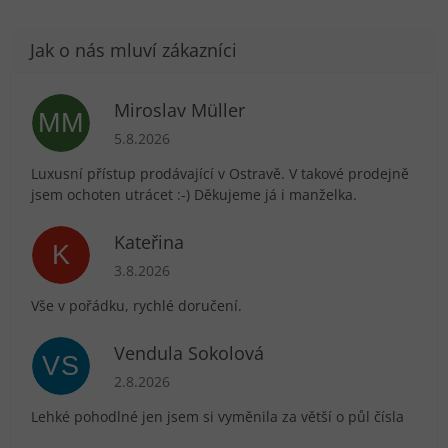
Miroslav Müller
MM
Hodnocení obchodu je 5 z 5 hvězdiček.
5.8.2026
Luxusní přístup prodávající v Ostravě. V takové prodejně
jsem ochoten utrácet :-) Děkujeme já i manželka.
Kateřina
K
Hodnocení obchodu je 5 z 5 hvězdiček.
3.8.2026
Vše v pořádku, rychlé doručení.
Vendula Sokolová
VS
Hodnocení obchodu je 5 z 5 hvězdiček.
2.8.2026
Lehké pohodlné jen jsem si vyměnila za větší o půl čísla