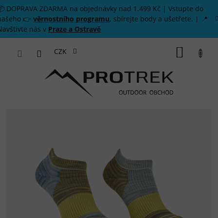
Přejít na obsah
📦 DOPRAVA ZDARMA na objednávky nad 1.499 Kč | Vstupte do
našeho 👉
věrnostního programu
, sbírejte body a ušetřete. | 📍
Navštivte nás v
Praze a Ostravě
NÁKUP
CZK