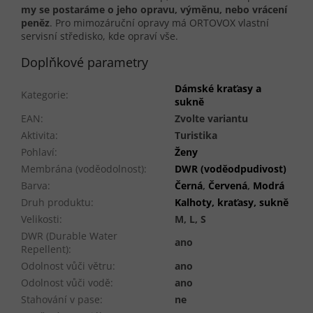
my se postaráme o jeho opravu, výměnu, nebo vrácení
peněz
. Pro mimozáruční opravy má ORTOVOX vlastní
servisní středisko, kde opraví vše.
Doplňkové parametry
Dámské kraťasy a
Kategorie
:
sukně
EAN
:
Zvolte variantu
Aktivita
:
Turistika
Pohlaví
:
Ženy
Membrána (voděodolnost)
:
DWR (voděodpudivost)
Barva
:
Černá
,
Červená
,
Modrá
Druh produktu
:
Kalhoty, kraťasy, sukně
Velikosti
:
M, L, S
DWR (Durable Water
ano
Repellent)
:
Odolnost vůči větru
:
ano
Odolnost vůči vodě
:
ano
Stahování v pase
:
ne