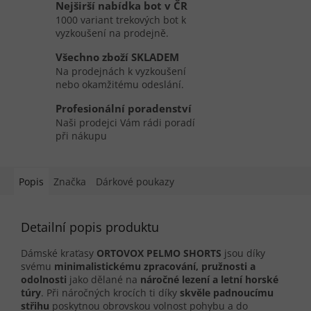
Nejširší nabídka bot v ČR
1000 variant trekových bot k
vyzkoušení na prodejně.
Všechno zboží SKLADEM
Na prodejnách k vyzkoušení
nebo okamžitému odeslání.
Profesionální poradenství
Naši prodejci Vám rádi poradí
při nákupu
Popis
Značka
Dárkové poukazy
Detailní popis produktu
Dámské kraťasy
ORTOVOX PELMO SHORTS
jsou díky
svému
minimalistickému zpracování, pružnosti a
odolnosti
jako dělané na
náročné lezení a letní horské
túry
. Při náročných krocích ti díky
skvěle padnoucímu
střihu
poskytnou obrovskou volnost pohybu a do