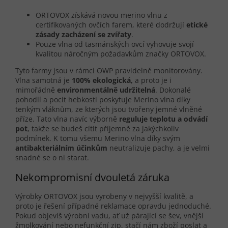
ORTOVOX získává novou merino vlnu z
certifikovaných ovčích farem, které dodržují
etické
zásady zacházení se zvířaty
.
Pouze vlna od tasmánských ovcí vyhovuje svojí
kvalitou náročným požadavkům značky ORTOVOX.
Tyto farmy jsou v rámci OWP pravidelně monitorovány.
Vlna samotná je
100% ekologická,
a proto je i
mimořádně
environmentálně udržitelná
. Dokonalé
pohodlí a pocit hebkosti poskytuje Merino vlna díky
tenkým vláknům, ze kterých jsou tvořeny jemné vlněné
příze. Tato vlna navíc výborně
reguluje teplotu a odvádí
pot
, takže se budeš cítit příjemně za jakýchkoliv
podmínek. K tomu všemu Merino vlna díky svým
antibakteriálním účinkům
neutralizuje pachy, a je velmi
snadné se o ni starat.
Nekompromisní dvouletá záruka
Výrobky ORTOVOX jsou vyrobeny v nejvyšší kvalitě, a
proto je řešení případné reklamace opravdu jednoduché.
Pokud objevíš výrobní vadu, ať už párající se šev, vnější
žmolkování nebo nefunkční zip, stačí nám zboží poslat a