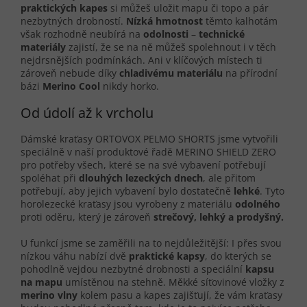
praktických kapes
si můžeš uložit mapu či topo a pár
nezbytných drobností.
Nízká hmotnost
těmto kalhotám
však rozhodně neubírá na
odolnosti
–
technické
materiály
zajistí, že se na ně můžeš spolehnout i v těch
nejdrsnějších podmínkách. Ani v klíčových místech ti
zároveň nebude díky
chladivému materiálu
na přírodní
bázi
Merino Cool
nikdy horko.
Od údolí až k vrcholu
Dámské kraťasy ORTOVOX PELMO SHORTS jsme vytvořili
speciálně v naší produktové řadě MERINO SHIELD ZERO
pro potřeby všech, které se na své vybavení potřebují
spoléhat při
dlouhých lezeckých dnech
, ale přitom
potřebují, aby jejich vybavení bylo dostatečně
lehké
. Tyto
horolezecké kraťasy jsou vyrobeny z materiálu
odolného
proti oděru, který je zároveň
strečový, lehký a prodyšný.
U funkcí jsme se zaměřili na to nejdůležitější: I přes svou
nízkou váhu nabízí dvě
praktické kapsy
, do kterých se
pohodlně vejdou nezbytné drobnosti a speciální
kapsu
na mapu
umístěnou na stehně. Měkké síťovinové vložky z
merino vlny
kolem pasu a kapes zajišťují, že vám kraťasy