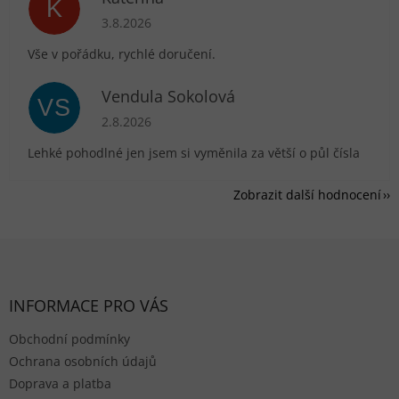
K
Hodnocení obchodu je 5 z 5 hvězdiček.
3.8.2026
Vše v pořádku, rychlé doručení.
Vendula Sokolová
VS
Hodnocení obchodu je 5 z 5 hvězdiček.
2.8.2026
Lehké pohodlné jen jsem si vyměnila za větší o půl čísla
Zobrazit další hodnocení
Zápatí
INFORMACE PRO VÁS
Obchodní podmínky
Ochrana osobních údajů
Doprava a platba