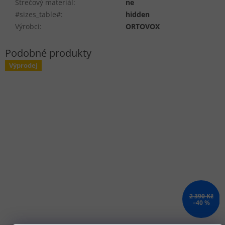
Strečový materiál
:
ne
#sizes_table#
:
hidden
Výrobci
:
ORTOVOX
Výprodej
2 390 Kč
–40 %