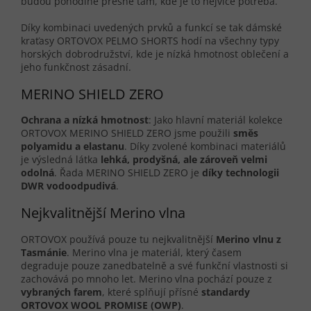
budou pohodlné přesně tam, kde je to nejvíce potřeba.
Díky kombinaci uvedených prvků a funkcí se tak dámské
kraťasy ORTOVOX PELMO SHORTS hodí na všechny typy
horských dobrodružství, kde je nízká hmotnost oblečení a
jeho funkčnost zásadní.
MERINO SHIELD ZERO
Ochrana a nízká hmotnost
: Jako hlavní materiál kolekce
ORTOVOX MERINO SHIELD ZERO jsme použili
směs
polyamidu a elastanu
. Díky zvolené kombinaci materiálů
je výsledná látka
lehká, prodyšná, ale zároveň velmi
odolná
. Řada MERINO SHIELD ZERO je
díky technologii
DWR vodoodpudivá
.
Nejkvalitnější Merino vlna
ORTOVOX používá pouze tu nejkvalitnější
Merino vlnu z
Tasmánie
. Merino vlna je materiál, který časem
degraduje pouze zanedbatelně a své funkční vlastnosti si
zachovává po mnoho let. Merino vlna pochází pouze z
vybraných farem
, které splňují přísné
standardy
ORTOVOX WOOL PROMISE (OWP)
.