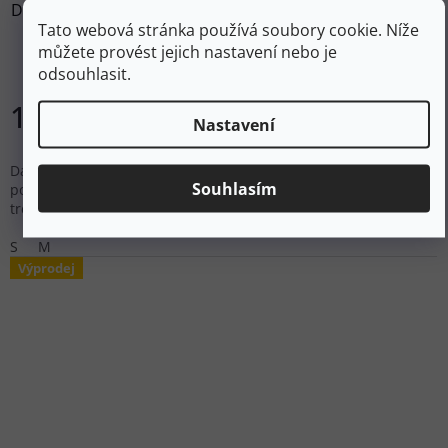
DIRECT ALPINE Dámské kraťasy CRUISE SHORTS LADY 1.0
Tato webová stránka používá soubory cookie. Níže
emerald/grey - tyrkysové
můžete provést jejich nastavení nebo je
odsouhlasit.
Skladem
1 432 Kč
Nastavení
DETAIL
Dámské šortky CRUISE SHORTS LADY jsou oděruodolné,
Souhlasím
pohodlné a stylové. Oblíbí si je všechny milovnice horolezectví,
trekkingu, nebo via ferraty.
S
M
Výprodej