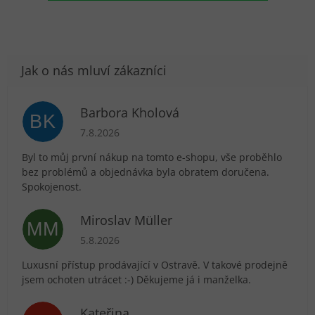
Barbora Kholová
BK
Hodnocení obchodu je 5 z 5 hvězdiček.
7.8.2026
Byl to můj první nákup na tomto e-shopu, vše proběhlo
bez problémů a objednávka byla obratem doručena.
Spokojenost.
Miroslav Müller
MM
Hodnocení obchodu je 5 z 5 hvězdiček.
5.8.2026
Luxusní přístup prodávající v Ostravě. V takové prodejně
jsem ochoten utrácet :-) Děkujeme já i manželka.
Kateřina