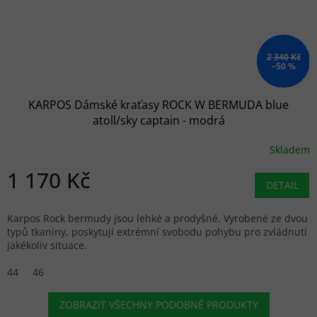
2 340 Kč
–50 %
KARPOS Dámské kraťasy ROCK W BERMUDA blue
atoll/sky captain - modrá
Skladem
1 170 Kč
DETAIL
Karpos Rock bermudy jsou lehké a prodyšné. Vyrobené ze dvou
typů tkaniny, poskytují extrémní svobodu pohybu pro zvládnutí
jakékoliv situace.
44
46
ZOBRAZIT VŠECHNY PODOBNÉ PRODUKTY