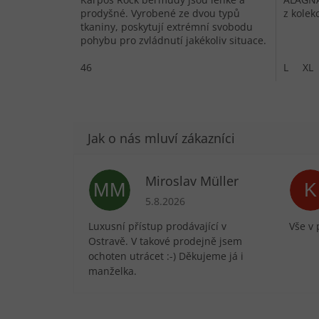
prodyšné. Vyrobené ze dvou typů
z kolek
tkaniny, poskytují extrémní svobodu
pohybu pro zvládnutí jakékoliv situace.
46
L
XL
Miroslav Müller
MM
K
Hodnocení obchodu je 5 z 5 hvězdič
5.8.2026
Luxusní přístup prodávající v
Vše v 
Ostravě. V takové prodejně jsem
ochoten utrácet :-) Děkujeme já i
manželka.