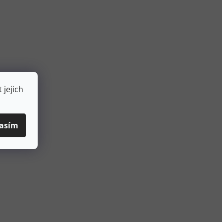
 jejich
asím