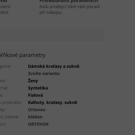
DEM
Profesionální poradenství
ušení
Naši prodejci Vám rádi poradí
lání.
při nákupu
lňkové parametry
gorie
:
Dámské kraťasy a sukně
:
Zvolte variantu
aví
:
Ženy
riál
:
Syntetika
a
:
Fialová
 produktu
:
Kalhoty, kraťasy, sukně
ky
:
Ortovox
es_table#
:
hidden
bci
:
ORTOVOX