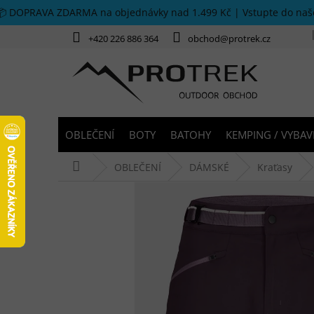
Přejít na obsah
📦 DOPRAVA ZDARMA na objednávky nad 1.499 Kč | Vstupte do na
+420 226 886 364
obchod@protrek.cz
OBLEČENÍ
BOTY
BATOHY
KEMPING / VYBAV
Domů
OBLEČENÍ
DÁMSKÉ
Kraťasy