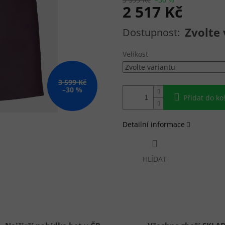
2 517 Kč
Měrná cena:
Zvolte 
Velikost
3 599 Kč
–30 %
Přidat do ko
Detailní informace
HLÍDAT