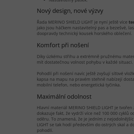
Nový design, nové výzvy
Řada MERINO SHIELD LIGHT je nyní ještě více
te
jako jsou háčkem nastavitelný pas a bezešvé, la
doopravdy technický kousek horského oblečení.
Komfort při nošení
Díky úzkému střihu a extrémně pružnému materi
mít dostatečnou volnost pohybu v každé situaci.
Pohodlí při nošení navíc ještě zvyšují síťové vlož
kapsa na mapu na pravém stehně nabízejí dostat
mobilní telefon, nebo energetická tyčinka.
Maximální odolnost
Hlavní materiál MERINO SHIELD LIGHT je tvořen 
dokazuje fakt, že vydrží více než 100 000 cyklů 
oděru. To znamená, že je jedním z nejodolnějš
LIGHT se tak hodí především do ostrých skal a 
pohodlí.