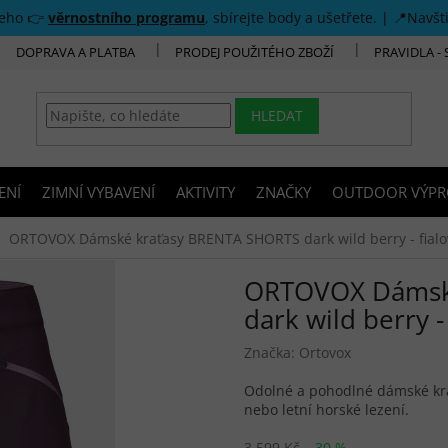
šeho 👉
věrnostního programu
, sbírejte body a ušetřete. | 📍Navšt
DOPRAVA A PLATBA
PRODEJ POUŽITÉHO ZBOŽÍ
PRAVIDLA -
HLEDAT
ENÍ
ZIMNÍ VYBAVENÍ
AKTIVITY
ZNAČKY
OUTDOOR VÝPR
ORTOVOX Dámské kraťasy BRENTA SHORTS dark wild berry - fialo
ORTOVOX Dámsk
dark wild berry -
Značka:
Ortovox
Odolné a pohodlné dámské kra
nebo letní horské lezení.
3 599 Kč
–30 %