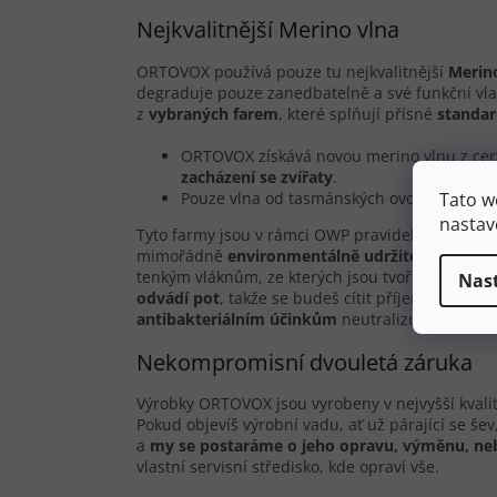
Nejkvalitnější Merino vlna
ORTOVOX používá pouze tu nejkvalitnější
Merin
degraduje pouze zanedbatelně a své funkční vla
z
vybraných farem
, které splňují přísné
standa
ORTOVOX získává novou merino vlnu z cert
zacházení se zvířaty
.
Tato w
Pouze vlna od tasmánských ovcí vyhovuje
nastav
Tyto farmy jsou v rámci OWP pravidelně monito
mimořádně
environmentálně udržitelná
. Dokon
tenkým vláknům, ze kterých jsou tvořeny jemné 
Nas
odvádí pot
, takže se budeš cítit příjemně za j
antibakteriálním účinkům
neutralizuje pachy, a
Nekompromisní dvouletá záruka
Výrobky ORTOVOX jsou vyrobeny v nejvyšší kvali
Pokud objevíš výrobní vadu, ať už párající se še
a
my se postaráme o jeho opravu, výměnu, ne
vlastní servisní středisko, kde opraví vše.