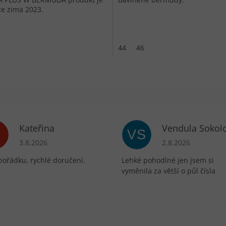
ce zima 2023.
44
46
Kateřina
Vendula Sokol
VS
ek.
Hodnocení obchodu je 5 z 5 hvězdiček.
Hodnocení obchodu 
3.8.2026
2.8.2026
pořádku, rychlé doručení.
Lehké pohodlné jen jsem si
vyměnila za větší o půl čísla