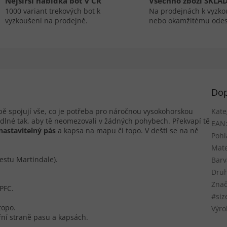
Nejširší nabídka bot v ČR
Všechno zboží SKLA
1000 variant trekových bot k
Na prodejnách k vyzko
vyzkoušení na prodejně.
nebo okamžitému odes
Dop
spojují vše, co je potřeba pro náročnou vysokohorskou
Kate
dlné tak, aby tě neomezovali v žádných pohybech. Překvapí tě
EAN
nastavitelný pás
a kapsa na mapu či topo. V dešti se na ně
Pohl
Mate
estu Martindale).
Barv
Druh
Znač
PFC.
#siz
topo.
Výro
řní straně pasu a kapsách.