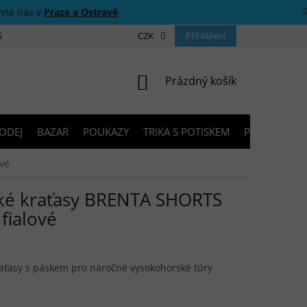
ivte nás v
Praze a Ostravě
 SOUTĚŽE
O NÁS
PRODEJNY
CZK
KONTAKTY
Přihlášení
PORADNA
NÁKUPNÍ KOŠÍK
Prázdný košík
ODEJ
BAZAR
POUKAZY
TRIKA S POTISKEM
PŮJČOVNA V
vé
é kraťasy BRENTA SHORTS
 fialové
ťasy s páskem pro náročné vysokohorské túry