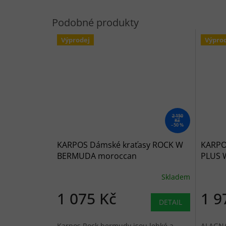
Výprodej
Výpro
2 150
Kč
–50 %
KARPOS Dámské kraťasy ROCK W
KARPO
BERMUDA moroccan
PLUS 
blue/bluebird - modré
Skladem
1 075 Kč
1 9
DETAIL
Karpos Rock bermudy jsou lehké a
ALAGNA