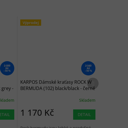
Výprodej
2 390
2 340
Kč
Kč
–50 %
–50 %
Další produkt
KARPOS Dámské kraťasy ROCK W
grey -
BERMUDA (102) black/black - černé
Skladem
Skladem
1 170 Kč
ETAIL
DETAIL
Rock bermudy jsou lehké a prodyšné.