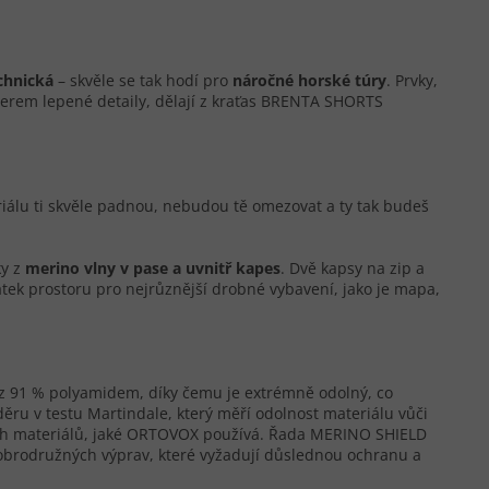
chnická
– skvěle se tak hodí pro
náročné horské túry
. Prvky,
serem lepené detaily, dělají z kraťas BRENTA SHORTS
álu ti skvěle padnou, nebudou tě omezovat a ty tak budeš
ky z
merino vlny v pase a uvnitř kapes
. Dvě kapsy na zip a
ek prostoru pro nejrůznější drobné vybavení, jako je mapa,
z 91 % polyamidem, díky čemu je extrémně odolný, co
oděru v testu Martindale, který měří odolnost materiálu vůči
ích materiálů, jaké ORTOVOX používá. Řada MERINO SHIELD
dobrodružných výprav, které vyžadují důslednou ochranu a