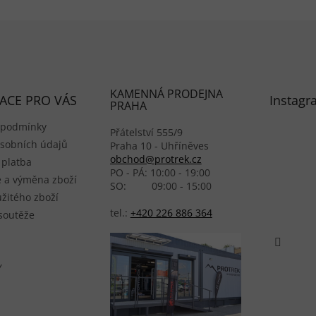
KAMENNÁ PRODEJNA
ACE PRO VÁS
Instagr
PRAHA
 podmínky
Přátelství 555/9
sobních údajů
Praha 10 - Uhříněves
obchod@protrek.cz
 platba
PO - PÁ: 10:00 - 19:00
 a výměna zboží
SO: 09:00 - 15:00
žitého zboží
tel.:
+420 226 886 364
 soutěže
Y