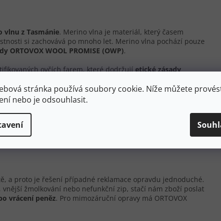
o vlnu z Tasmánie
. Merino vlna je materiál, který časem
stnosti si zachovává po mnoho let. Merino vlna pochází pouze
rdy
ORTOVOX WOOL PROMISE (OWP)
.
ifikovaných ovčích farem, které dodržují
etické zásady
ebová stránka používá soubory cookie. Níže můžete provést
 svojí kvalitou náročným požadavkům značky ORTOVOX.
ení nebo je odsouhlasit.
rovány. Vlna samotná je
100% ekologická,
a proto je i
alé pohodlí a pocit hebkosti poskytuje Merino vlna díky
vlněné příze. Tato vlna navíc výborně
reguluje teplotu a
tavení
Souhl
akýchkoliv podmínek. K tomu všemu Merino vlna díky svým
 je velmi snadné se o ni starat.
tě, a proto je řešení případné reklamace opravdu jednoduché.
v, vnější žmolkování nebo nefunkční zip, stačí nám zboží poslat
bo vrácení peněz
. Pro mimozáruční opravy má ORTOVOX