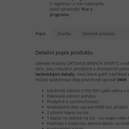
S registrací u nás nakoupíte
ještě výhodněji!
Více o
programu
Popis
Značka
Dárkové poukazy
Detailní popis produktu
Dámské kraťasy ORTOVOX BRENTA SHORTS v sobě 
túru. Jsou robustní, prodyšné a dostatečně poho
technickými detaily
, mezi které patří například
můžeš spolehnout díky povrchové úpravě
DWR
.
Extrémně odolné (>100 000 cyklů oděru v t
Dokonalá volnost pohybu.
Prodyšné a rychleschnoucí.
Voděodolné díku úpravě DWR bez přidání 
2 přední kapsy na zip.
1 kapsa na stehně na zip - na mapu nebo 
Podšívka z materiálu Merino Mesh na vnit
Nastavitelný pásek.