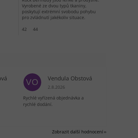
Vyrobené ze dvou typů tkaniny,
poskytují extrémní svobodu pohybu
pro zvládnutí jakékoliv situace.
42
44
ová
Vendula Obstová
VO
je 5 z 5 hvězdiček.
Hodnocení obchodu je 5 z 5 hvězdiček.
2.8.2026
Rychlé vyřízená objednávka a
rychlé dodání.
Zobrazit další hodnocení