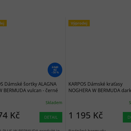
dej
Výprodej
3 949
Kč
–50 %
S Dámské šortky ALAGNA
KARPOS Dámské kraťasy
W BERMUDA vulcan - černé
NOGHERA W BERMUDA dark 
šedé
Skladem
74 Kč
1 195 Kč
DETAIL
D
 PLUS W BERMUDA produkt je
Bavlněné bermudy.