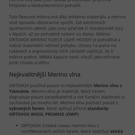
hřejivost a bezkonkurenční pohodlí.
Tato fleecová mikina má díky lehkému materiálu a merino
vlně opravdu všestranné využití. Od extrémních
sportovních aktivit, jako jsou lyžařské či horolezecké túry
v Alpách, až po pohodlné nošení na doma. Mikina
ORTOVOX MERINO FLEECE LIGHT HOODY je pohodlná a
nabízí maximální volnost pohybu. Otvory na palce na
rukávech a ergonomický střih zároveň zajišťují, že ti
mikina padne. Měkká kapuce navíc slouží jako ochrana
proti chladu a větru.
Nejkvalitnější Merino vlna
ORTOVOX používá pouze tu nejkvalitnější
Merino vlnu z
Tasmánie
. Merino vlna je materiál, který časem
degraduje pouze zanedbatelně a své funkční vlastnosti si
zachovává po mnoho let. Merino vlna pochází pouze z
vybraných farem
, které splňují přísné
standardy
ORTOVOX WOOL PROMISE (OWP)
.
ORTOVOX získává novou merino vlnu z
certifikovaných ovčích farem, které dodržují
etické