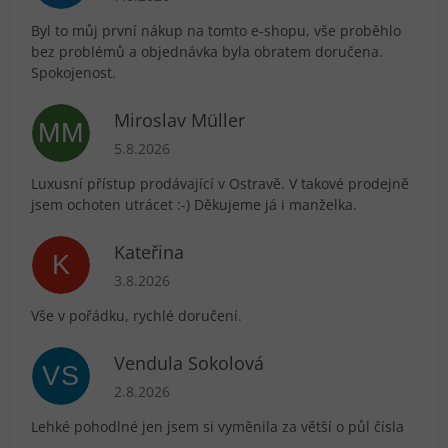
Byl to můj první nákup na tomto e-shopu, vše proběhlo
bez problémů a objednávka byla obratem doručena.
Spokojenost.
Miroslav Müller
MM
Hodnocení obchodu je 5 z 5 hvězdiček.
5.8.2026
Luxusní přístup prodávající v Ostravě. V takové prodejně
jsem ochoten utrácet :-) Děkujeme já i manželka.
Kateřina
K
Hodnocení obchodu je 5 z 5 hvězdiček.
3.8.2026
Vše v pořádku, rychlé doručení.
Vendula Sokolová
VS
Hodnocení obchodu je 5 z 5 hvězdiček.
2.8.2026
Lehké pohodlné jen jsem si vyměnila za větší o půl čísla