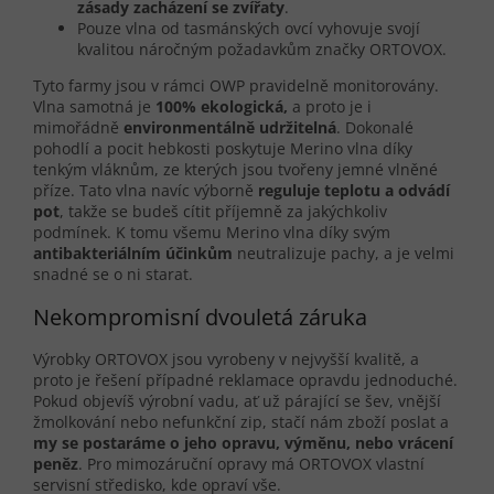
zásady zacházení se zvířaty
.
Pouze vlna od tasmánských ovcí vyhovuje svojí
kvalitou náročným požadavkům značky ORTOVOX.
Tyto farmy jsou v rámci OWP pravidelně monitorovány.
Vlna samotná je
100% ekologická,
a proto je i
mimořádně
environmentálně udržitelná
. Dokonalé
pohodlí a pocit hebkosti poskytuje Merino vlna díky
tenkým vláknům, ze kterých jsou tvořeny jemné vlněné
příze. Tato vlna navíc výborně
reguluje teplotu a odvádí
pot
, takže se budeš cítit příjemně za jakýchkoliv
podmínek. K tomu všemu Merino vlna díky svým
antibakteriálním účinkům
neutralizuje pachy, a je velmi
snadné se o ni starat.
Nekompromisní dvouletá záruka
Výrobky ORTOVOX jsou vyrobeny v nejvyšší kvalitě, a
proto je řešení případné reklamace opravdu jednoduché.
Pokud objevíš výrobní vadu, ať už párající se šev, vnější
žmolkování nebo nefunkční zip, stačí nám zboží poslat a
my se postaráme o jeho opravu, výměnu, nebo vrácení
peněz
. Pro mimozáruční opravy má ORTOVOX vlastní
servisní středisko, kde opraví vše.