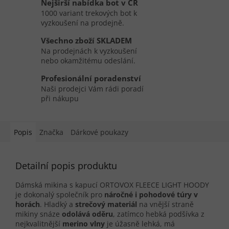
Nejširší nabídka bot v ČR
1000 variant trekových bot k
vyzkoušení na prodejně.
Všechno zboží SKLADEM
Na prodejnách k vyzkoušení
nebo okamžitému odeslání.
Profesionální poradenství
Naši prodejci Vám rádi poradí
při nákupu
Popis
Značka
Dárkové poukazy
Detailní popis produktu
Dámská mikina s kapucí ORTOVOX FLEECE LIGHT HOODY
je dokonalý společník pro
náročné i pohodové túry v
horách
. Hladký a
strečový materiál
na vnější straně
mikiny snáze
odolává oděru
, zatímco hebká podšívka z
nejkvalitnější
merino vlny
je úžasně lehká, má