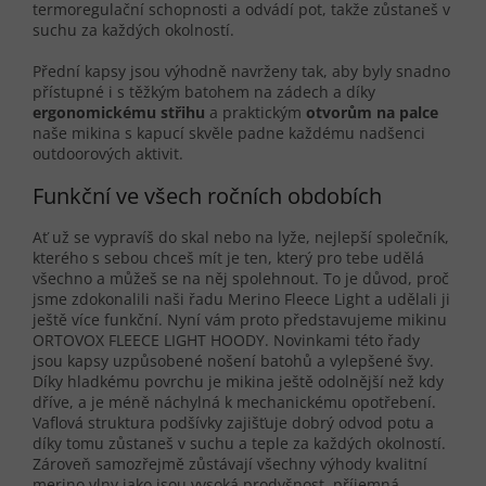
termoregulační schopnosti a odvádí pot, takže zůstaneš v
suchu za každých okolností.
Přední kapsy jsou výhodně navrženy tak, aby byly snadno
přístupné i s těžkým batohem na zádech a díky
ergonomickému střihu
a praktickým
otvorům na palce
naše mikina s kapucí skvěle padne každému nadšenci
outdoorových aktivit.
Funkční ve všech ročních obdobích
Ať už se vypravíš do skal nebo na lyže, nejlepší společník,
kterého s sebou chceš mít je ten, který pro tebe udělá
všechno a můžeš se na něj spolehnout. To je důvod, proč
jsme zdokonalili naši řadu Merino Fleece Light a udělali ji
ještě více funkční. Nyní vám proto představujeme mikinu
ORTOVOX FLEECE LIGHT HOODY. Novinkami této řady
jsou kapsy uzpůsobené nošení batohů a vylepšené švy.
Díky hladkému povrchu je mikina ještě odolnější než kdy
dříve, a je méně náchylná k mechanickému opotřebení.
Vaflová struktura podšívky zajišťuje dobrý odvod potu a
díky tomu zůstaneš v suchu a teple za každých okolností.
Zároveň samozřejmě zůstávají všechny výhody kvalitní
merino vlny jako jsou vysoká prodyšnost, příjemná