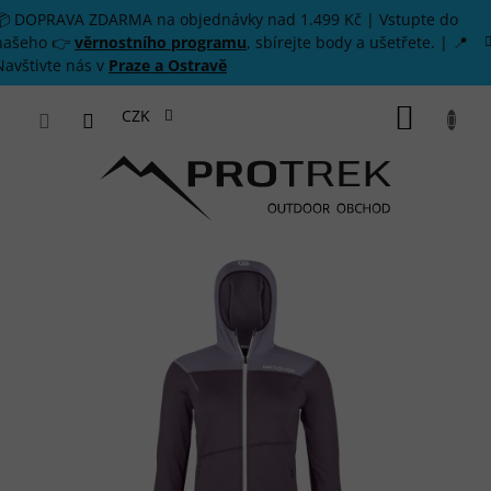
Přejít na obsah
📦 DOPRAVA ZDARMA na objednávky nad 1.499 Kč | Vstupte do
našeho 👉
věrnostního programu
, sbírejte body a ušetřete. | 📍
Navštivte nás v
Praze a Ostravě
NÁKUP
CZK