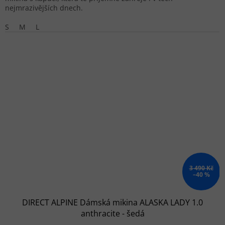
nejmrazivějších dnech.
S
M
L
3 490 Kč
–40 %
DIRECT ALPINE Dámská mikina ALASKA LADY 1.0
anthracite - šedá