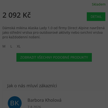
Skladem
2 092 Kč
DETAIL
Dámská mikina Alaska Lady 1.0 od firmy Direct Alpine navržená
jako střední vrstva pro outdoorové aktivity nebo svrchní vrstva
pro každodenní nošení.
M
L
XL
ZOBRAZIT VŠECHNY PODOBNÉ PRODUKTY
Barbora Kholová
BK
Hodnocení obchodu je 5 z 5 hvězdiček.
7.8.2026