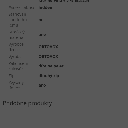
Merino vlna + 7 % Elastan
#sizes_table#
:
hidden
Stahování
spodního
ne
lemu
:
Strečový
ano
materiál
:
Výrobce
ORTOVOX
fleece
:
Výrobci
:
ORTOVOX
Zakončení
díra na palec
rukávů
:
Zip
:
dlouhý zip
Zvýšený
ano
límec
: