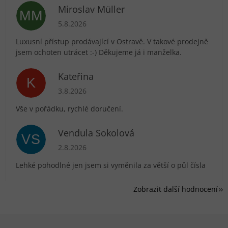
Miroslav Müller
MM
Hodnocení obchodu je 5 z 5 hvězdiček.
5.8.2026
Luxusní přístup prodávající v Ostravě. V takové prodejně
jsem ochoten utrácet :-) Děkujeme já i manželka.
Kateřina
K
Hodnocení obchodu je 5 z 5 hvězdiček.
3.8.2026
Vše v pořádku, rychlé doručení.
Vendula Sokolová
VS
Hodnocení obchodu je 5 z 5 hvězdiček.
2.8.2026
Lehké pohodlné jen jsem si vyměnila za větší o půl čísla
Zobrazit další hodnocení
Zápatí