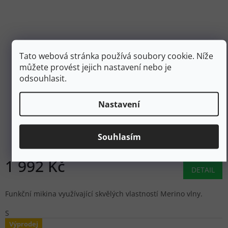
Tato webová stránka používá soubory cookie. Níže
můžete provést jejich nastavení nebo je
odsouhlasit.
2 849 Kč
–30 %
Nastavení
SENSOR Dámská mikina s kapucí MERINO UPPER
TRAVELLER dusty pink - růžová
Souhlasím
Skladem
1 992 Kč
DETAIL
Funkční mikina využívající skvělých vlastností Merino vlny.
S
Výprodej