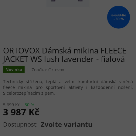
5 699 Kč
–30 %
ORTOVOX Dámská mikina FLEECE
JACKET WS lush lavender - fialová
Značka:
Ortovox
Novinka
Technicky střižená, teplá a velmi komfortní dámská vlněná
fleece mikina pro sportovní aktivity i každodenní nošení.
S celorozepínacím zipem.
5 699 Kč
–30 %
3 987 Kč
Měrná cena:
Zvolte variantu