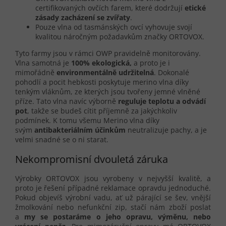
certifikovaných ovčích farem, které dodržují
etické
zásady zacházení se zvířaty
.
Pouze vlna od tasmánských ovcí vyhovuje svojí
kvalitou náročným požadavkům značky ORTOVOX.
Tyto farmy jsou v rámci OWP pravidelně monitorovány.
Vlna samotná je
100% ekologická,
a proto je i
mimořádně
environmentálně udržitelná
. Dokonalé
pohodlí a pocit hebkosti poskytuje merino vlna díky
tenkým vláknům, ze kterých jsou tvořeny jemné vlněné
příze. Tato vlna navíc výborně
reguluje teplotu a odvádí
pot
, takže se budeš cítit příjemně za jakýchkoliv
podmínek. K tomu všemu Merino vlna díky
svým
antibakteriálním účinkům
neutralizuje pachy, a je
velmi snadné se o ni starat.
Nekompromisní dvouletá záruka
Výrobky ORTOVOX jsou vyrobeny v nejvyšší kvalitě, a
proto je řešení případné reklamace opravdu jednoduché.
Pokud objevíš výrobní vadu, ať už párající se šev, vnější
žmolkování nebo nefunkční zip, stačí nám zboží poslat
a
my se postaráme o jeho opravu, výměnu, nebo