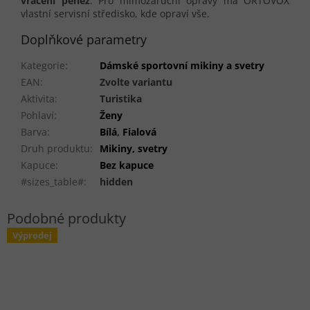
vrácení peněz
. Pro mimozáruční opravy má ORTOVOX
vlastní servisní středisko, kde opraví vše.
Doplňkové parametry
Kategorie
:
Dámské sportovní mikiny a svetry
EAN
:
Zvolte variantu
Aktivita
:
Turistika
Pohlaví
:
Ženy
Barva
:
Bílá
,
Fialová
Druh produktu
:
Mikiny, svetry
Kapuce
:
Bez kapuce
#sizes_table#
:
hidden
Výprodej