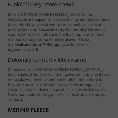
Funkční prvky, které oceníš
Mikina ORTOVOX MERINO FLEECE JACKET W má
dvě
prostorné kapsy
, kam se vejdou i předměty rozměru
bloku A5. Na vnitřní straně kapes se nachází tradiční
plstěný loden od Rakouské firmy Steiner díky kterému si
snadno ohřeješ zmrzlé ruce. Pro lepší teplotní komfort
má poutka na palec na lemech rukávů. Mikina
má
kvalitní dlouhý YKK
®
zip
, vyšší límeček a
ergonomický střih.
Dokonalý komfort v létě i v zimě
Dámská mikina ORTOVOX MERINO FLEECE JACKET W je
ideální jako střední vrstva na mrazivé zimní dny na lyžích
nebo jako vrchní vrstva během letních dní na horách.
Díky vlně na vnitřní straně má skvělé termoregulační
vlastnosti a tak ti dokonale poslouží za jakéhokoliv počasí.
Navíc má moderní design, takže se neztratí ani v apres
ski baru.
MERINO FLEECE