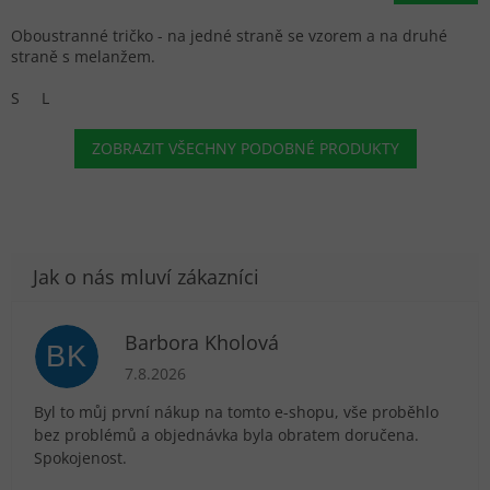
Oboustranné tričko - na jedné straně se vzorem a na druhé
straně s melanžem.
S
L
ZOBRAZIT VŠECHNY PODOBNÉ PRODUKTY
Barbora Kholová
BK
Hodnocení obchodu je 5 z 5 hvězdiček.
7.8.2026
Byl to můj první nákup na tomto e-shopu, vše proběhlo
bez problémů a objednávka byla obratem doručena.
Spokojenost.