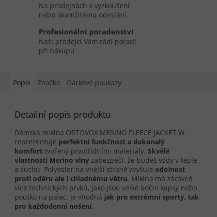
Na prodejnách k vyzkoušení
nebo okamžitému odeslání.
Profesionální poradenství
Naši prodejci Vám rádi poradí
při nákupu
Popis
Značka
Dárkové poukazy
Detailní popis produktu
Dámská mikina ORTOVOX MERINO FLEECE JACKET W
reprezentuje
perfektní funkčnost a dokonalý
komfort
tvořený prvotřídními materiály.
Skvělé
vlastnosti Merino vlny
zabezpečí, že budeš vždy v teple
a suchu. Polyester na vnější straně zvyšuje
odolnost
proti oděru ale i chladnému větru
. Mikina má zároveň
více technických prvků, jako jsou velké boční kapsy nebo
poutko na palec. Je vhodná
jak pro extrémní sporty, tak
pro každodenní nošení
.