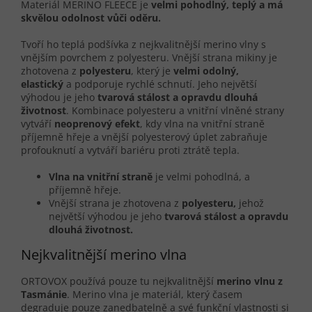
Materiál MERINO FLEECE je
velmi pohodlný, teplý a má
skvělou odolnost vůči oděru.
Tvoří ho teplá podšívka z nejkvalitnější merino vlny s
vnějším povrchem z polyesteru. Vnější strana mikiny je
zhotovena z
polyesteru
, který je
velmi odolný,
elastický
a podporuje rychlé schnutí. Jeho největší
výhodou je jeho
tvarová stálost a opravdu dlouhá
životnost
. Kombinace polyesteru a vnitřní vlněné strany
vytváří
neoprenový efekt
, kdy vlna na vnitřní straně
příjemně hřeje a vnější polyesterový úplet zabraňuje
profouknutí a vytváří bariéru proti ztrátě tepla.
Vlna na vnitřní straně
je velmi pohodlná, a
příjemně hřeje.
Vnější strana je zhotovena z
polyesteru,
jehož
největší výhodou je jeho
tvarová stálost a opravdu
dlouhá životnost.
Nejkvalitnější merino vlna
ORTOVOX používá pouze tu nejkvalitnější
merino vlnu z
Tasmánie
. Merino vlna je materiál, který časem
degraduje pouze zanedbatelně a své funkční vlastnosti si