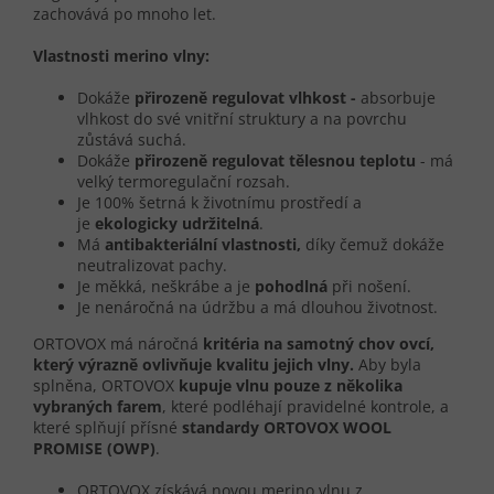
zachovává po mnoho let.
Vlastnosti merino vlny:
Dokáže
přirozeně regulovat vlhkost -
absorbuje
vlhkost do své vnitřní struktury a na povrchu
zůstává suchá.
Dokáže
přirozeně regulovat tělesnou teplotu
- má
velký termoregulační rozsah.
Je 100% šetrná k životnímu prostředí a
je
ekologicky udržitelná
.
Má
antibakteriální vlastnosti,
díky čemuž dokáže
neutralizovat pachy.
Je měkká, neškrábe a je
pohodlná
při nošení.
Je nenáročná na údržbu a má dlouhou životnost.
ORTOVOX má náročná
kritéria na samotný chov ovcí,
který výrazně ovlivňuje kvalitu jejich vlny.
Aby byla
splněna, ORTOVOX
kupuje vlnu pouze z několika
vybraných farem
, které podléhají pravidelné kontrole, a
které splňují přísné
standardy
ORTOVOX WOOL
PROMISE (OWP)
.
ORTOVOX získává novou merino vlnu z