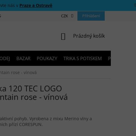
ivte nás v
Praze a Ostravě
 SOUTĚŽE
O NÁS
PRODEJNY
CZK
KONTAKTY
Přihlášení
PORADNA
NÁKUPNÍ KOŠÍK
Prázdný košík
ODEJ
BAZAR
POUKAZY
TRIKA S POTISKEM
PŮJČOVNA V
in rose - vínová
a 120 TEC LOGO
ain rose - vínová
 aktivní pohyb. Vyrobena z mixu Merino vlny a
lních přízí CORESPUN.