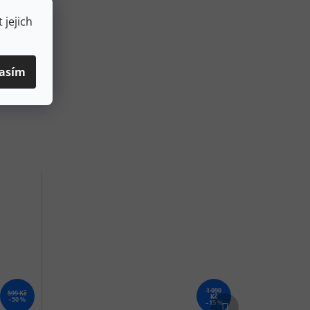
 jejich
asím
1 090
599 Kč
Kč
Další produkt
–50 %
–15 %