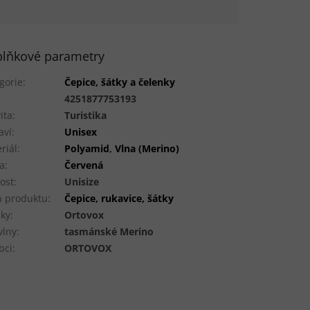
lňkové parametry
gorie
:
Čepice, šátky a čelenky
:
4251877753193
ita
:
Turistika
aví
:
Unisex
riál
:
Polyamid
,
Vlna (Merino)
a
:
Červená
kost
:
Unisize
 produktu
:
Čepice, rukavice, šátky
ky
:
Ortovox
vlny
:
tasmánské Merino
bci
:
ORTOVOX