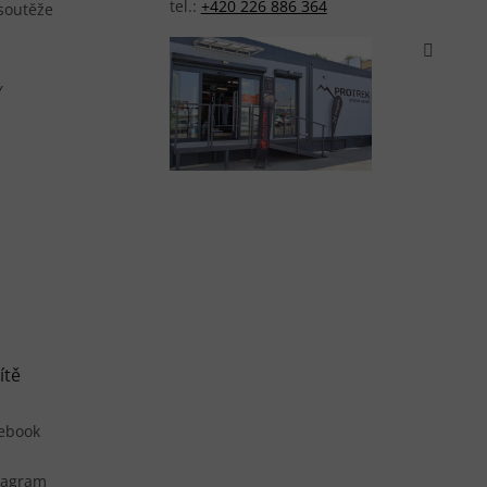
tel.:
+420 226 886 364
 soutěže
Y
ítě
ebook
tagram