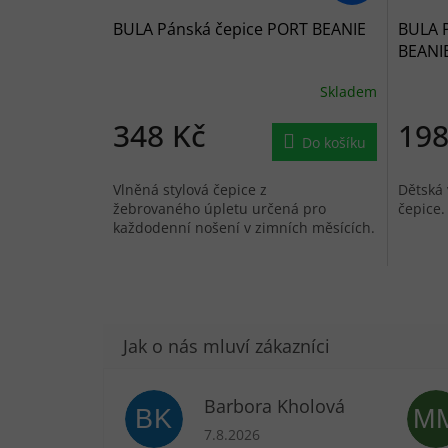
BULA Pánská čepice PORT BEANIE
BULA P
BEANI
Skladem
348 Kč
198
Do košíku
Vlněná stylová čepice z
Dětská 
žebrovaného úpletu určená pro
čepice.
každodenní nošení v zimních měsících.
Barbora Kholová
BK
M
Hodnocení obchodu je 5 z 5 hvězdič
7.8.2026