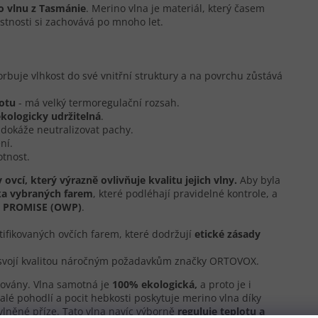
o vlnu z Tasmánie
. Merino vlna je materiál, který časem
stnosti si zachovává po mnoho let.
rbuje vlhkost do své vnitřní struktury a na povrchu zůstává
lotu
- má velký termoregulační rozsah.
ekologicky udržitelná
.
dokáže neutralizovat pachy.
ní.
tnost.
ovcí, který výrazně ovlivňuje kvalitu jejich vlny.
Aby byla
ka vybraných farem
, které podléhají pravidelné kontrole, a
PROMISE (OWP)
.
ifikovaných ovčích farem, které dodržují
etické zásady
 svojí kvalitou náročným požadavkům značky ORTOVOX.
rovány. Vlna samotná je
100% ekologická,
a proto je i
alé pohodlí a pocit hebkosti poskytuje merino vlna díky
vlněné příze. Tato vlna navíc výborně
reguluje teplotu a