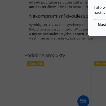
odvádí pot
, takže se budeš cítit příjemně za j
antibakteriálním účinkům
neutralizuje pachy, a
Tato w
nastav
Nekompromisní dvouletá záruka
Nas
Výrobky ORTOVOX jsou vyrobeny v nejvyšší kvali
Pokud objevíš výrobní vadu, ať už párající se še
a
my se postaráme o jeho opravu, výměnu, ne
vlastní servisní středisko, kde opraví vše.
Výprodej
Výpro
699 Kč
–50 %