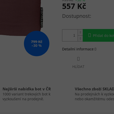
557 Kč
Měrná cena:
Přidat do ko
799 Kč
–30 %
Detailní informace
HLÍDAT
Nejširší nabídka bot v ČR
Všechno zboží SKLA
1000 variant trekových bot k
Na prodejnách k vyzko
vyzkoušení na prodejně.
nebo okamžitému odes