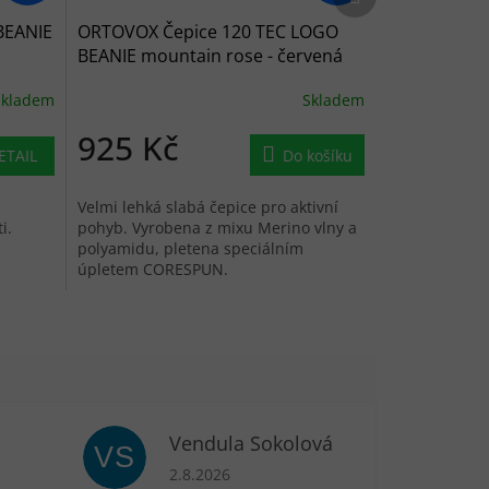
BEANIE
ORTOVOX Čepice 120 TEC LOGO
BEANIE mountain rose - červená
Skladem
Skladem
925 Kč
ETAIL
Do košíku
Velmi lehká slabá čepice pro aktivní
i.
pohyb. Vyrobena z mixu Merino vlny a
polyamidu, pletena speciálním
úpletem CORESPUN.
Vendula Sokolová
VS
je 5 z 5 hvězdiček.
Hodnocení obchodu je 5 z 5 hvězdiček.
2.8.2026