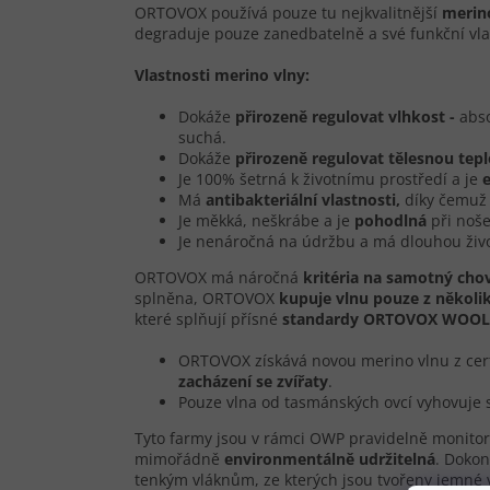
ORTOVOX používá pouze tu nejkvalitnější
merin
degraduje pouze zanedbatelně a své funkční vla
Vlastnosti merino vlny:
Dokáže
přirozeně regulovat vlhkost -
abso
suchá.
Dokáže
přirozeně regulovat tělesnou tep
Je 100% šetrná k životnímu prostředí a je
Má
antibakteriální vlastnosti,
díky čemuž 
Je měkká, neškrábe a je
pohodlná
při noše
Je nenáročná na údržbu a má dlouhou živo
ORTOVOX má náročná
kritéria na samotný chov 
splněna, ORTOVOX
kupuje vlnu pouze z několi
které splňují přísné
standardy
ORTOVOX WOOL 
ORTOVOX získává novou merino vlnu z cert
zacházení se zvířaty
.
Pouze vlna od tasmánských ovcí vyhovuje
Tyto farmy jsou v rámci OWP pravidelně monito
mimořádně
environmentálně udržitelná
. Dokon
tenkým vláknům, ze kterých jsou tvořeny jemné 