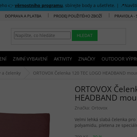
šeho 👉
věrnostního programu
, sbírejte body a ušetřete. | 📍Navšt
DOPRAVA A PLATBA
PRODEJ POUŽITÉHO ZBOŽÍ
PRAVIDLA -
HLEDAT
ENÍ
ZIMNÍ VYBAVENÍ
AKTIVITY
ZNAČKY
OUTDOOR VÝPR
y a čelenky
ORTOVOX Čelenka 120 TEC LOGO HEADBAND mounta
ORTOVOX Čelenk
HEADBAND mount
Značka:
Ortovox
Velmi lehká slabá čelenka pro
polyamidu, pletena ze speciá
799 Kč
–30 %