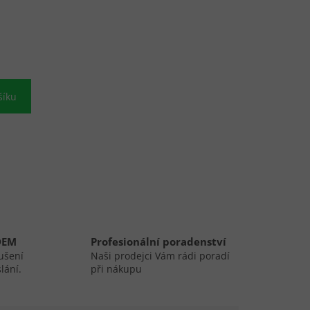
šíku
DEM
Profesionální poradenství
ušení
Naši prodejci Vám rádi poradí
lání.
při nákupu