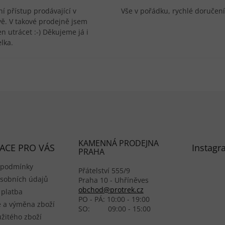
í přístup prodávající v
Vše v pořádku, rychlé doručení
vě. V takové prodejně jsem
n utrácet :-) Děkujeme já i
lka.
KAMENNÁ PRODEJNA
ACE PRO VÁS
Instagr
PRAHA
 podmínky
Přátelství 555/9
sobních údajů
Praha 10 - Uhříněves
obchod@protrek.cz
 platba
PO - PÁ: 10:00 - 19:00
 a výměna zboží
SO: 09:00 - 15:00
žitého zboží