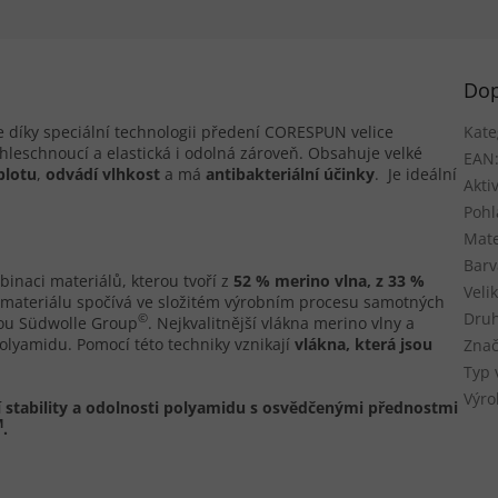
Dop
e díky speciální technologii předení CORESPUN velice
Kate
chleschnoucí a elastická i odolná zároveň. Obsahuje velké
EAN
plotu
,
odvádí vlhkost
a má
antibakteriální účinky
. Je ideální
Aktiv
Pohl
Mate
Barv
inaci materiálů, kterou tvoří z
52 % merino vlna, z 33 %
Veli
o materiálu spočívá ve složitém výrobním procesu samotných
Druh
©
nou Südwolle Group
. Nejkvalitnější vlákna merino vlny a
lyamidu. Pomocí této techniky vznikají
vlákna, která jsou
Znač
Typ 
Výro
stability a odolnosti
polyamidu s osvědčenými přednostmi
M
.