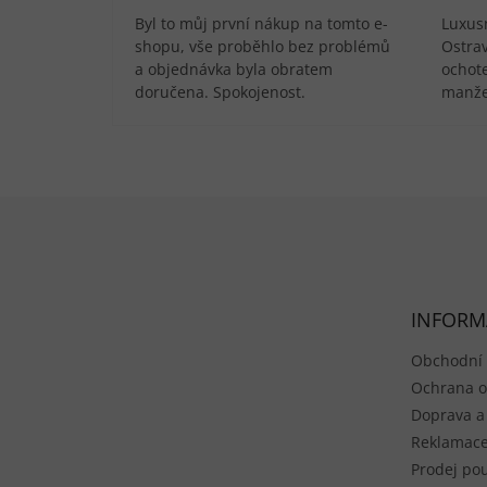
Byl to můj první nákup na tomto e-
Luxusn
shopu, vše proběhlo bez problémů
Ostra
a objednávka byla obratem
ochote
doručena. Spokojenost.
manže
Zápatí
INFORM
Obchodní
Ochrana o
Doprava a
Reklamace
Prodej pou