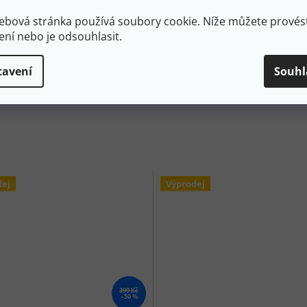
akýchkoliv podmínek. K tomu všemu Merino vlna díky svým
 je velmi snadné se o ni starat.
ebová stránka používá soubory cookie. Níže můžete provést
ení nebo je odsouhlasit.
tavení
Souhl
tě, a proto je řešení případné reklamace opravdu jednoduché.
v, vnější žmolkování nebo nefunkční zip, stačí nám zboží poslat
bo vrácení peněz
. Pro mimozáruční opravy má ORTOVOX
dej
Výprodej
399 Kč
–50 %