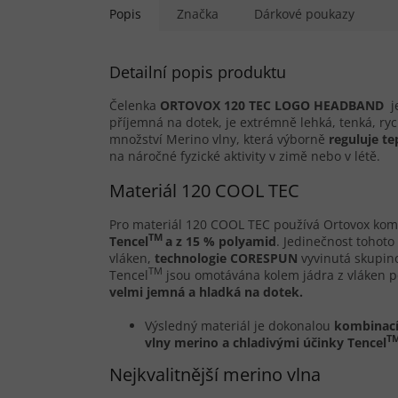
Popis
Značka
Dárkové poukazy
Detailní popis produktu
Čelenka
ORTOVOX 120 TEC LOGO HEADBAND
j
příjemná na dotek, je extrémně lehká, tenká, ry
množství Merino vlny, která výborně
reguluje te
na náročné fyzické aktivity v zimě nebo v létě.
Materiál 120 COOL TEC
Pro materiál 120 COOL TEC používá Ortovox komb
TM
Tencel
a z 15 % polyamid
. Jedinečnost tohot
vláken,
technologie CORESPUN
vyvinutá skupi
TM
Tencel
jsou omotávána kolem jádra z vláken po
velmi jemná a hladká na dotek.
Výsledný materiál je dokonalou
kombinací 
T
vlny merino a chladivými účinky Tencel
Nejkvalitnější merino vlna