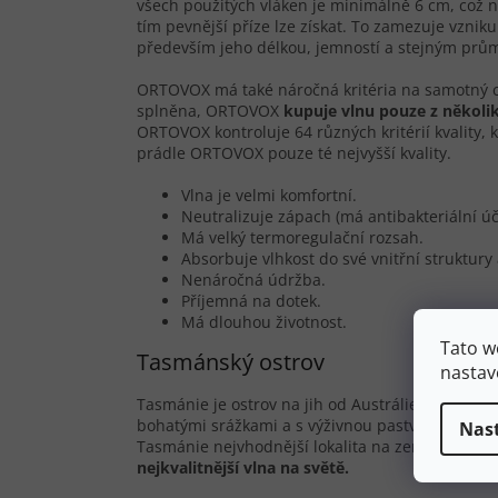
všech použitých vláken je minimálně 6 cm, což n
tím pevnější příze lze získat. To zamezuje vzniku
především jeho délkou, jemností a stejným prům
ORTOVOX má také náročná kritéria na samotný chov
splněna, ORTOVOX
kupuje vlnu pouze z n
ě
koli
ORTOVOX kontroluje 64 různých kritérií kvality, 
prádle ORTOVOX pouze té nejvyšší kvality.
Vlna je velmi komfortní.
Neutralizuje zápach (má antibakteriální úč
Má velký termoregulační rozsah.
Absorbuje vlhkost do své vnitřní struktury
Nenáročná údržba.
Příjemná na dotek.
Má dlouhou životnost.
Tato w
Tasmánský ostrov
nastav
Tasmánie je ostrov na jih od Austrálie a je vzd
bohatými srážkami a s výživnou pastvou pro ovce
Nas
Tasmánie nejvhodnější lokalita na zemi pro chov 
nejkvalitn
ě
jší vlna na sv
ě
t
ě
.