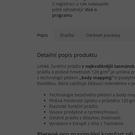
S registrací u nás nakoupíte
ještě výhodněji!
Více o
programu
Popis
Značka
Dárkové poukazy
Detailní popis produktu
Lehké, funkční prádlo
z nejkvalitn
ě
jší tasmánsk
2
prádla o plošné hmotnosti 120 g/m
je určena p
s technologií pletení
„body mapping“
ti poskytn
tloušťkou, která zajišťuje žádoucí mikroklima v je
Technologie bezešvého pletení a body ma
Plošná hmotnost úpletu v průměru 120 g
Elastické funkční prádlo.
Vysoce prodyšné a rychleschnoucí.
Odolné prádlo s dlouhou životností.
Vyrobeno v Evropě z vlny z Tasmánie.
Pletené pro maximální komfort př