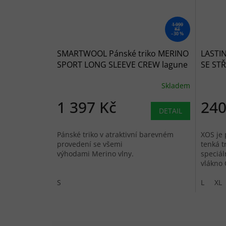
1 999
Kč
–30 %
SMARTWOOL Pánské triko MERINO
LASTI
SPORT LONG SLEEVE CREW lagune
SE STŘ
blue/deep navy - modré
Skladem
1 397 Kč
240
DETAIL
Pánské triko v atraktivní barevném
XOS je 
provedení se všemi
tenká t
výhodami Merino vlny.
speciál
vlákno
S
L
XL