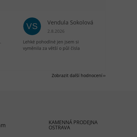
Vendula Sokolová
VS
je 5 z 5 hvězdiček.
Hodnocení obchodu je 5 z 5 hvězdiček.
2.8.2026
.
Lehké pohodlné jen jsem si
vyměnila za větší o půl čísla
Zobrazit další hodnocení
KAMENNÁ PRODEJNA
am
OSTRAVA