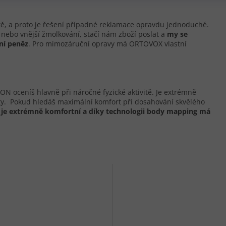
tě, a proto je řešení případné reklamace opravdu jednoduché.
v nebo vnější žmolkování, stačí nám zboží poslat a
my se
ní pen
ě
z
. Pro mimozáruční opravy má ORTOVOX vlastní
 oceníš hlavně při náročné fyzické aktivitě. Je extrémně
rty. Pokud hledáš maximální komfort při dosahování skvělého
i je extrémně komfortní a díky technologii body mapping má