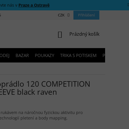
ivte nás v
Praze a Ostravě
 SOUTĚŽE
O NÁS
PRODEJNY
CZK
KONTAKTY
Přihlášení
PORADNA
NÁKUPNÍ KOŠÍK
Prázdný košík
ODEJ
BAZAR
POUKAZY
TRIKA S POTISKEM
PŮJČOVNA V
prádlo 120 COMPETITION
EVE black raven
m rukávem na náročnou fyzickou aktivitu pro
technologií pletení a body mapping.