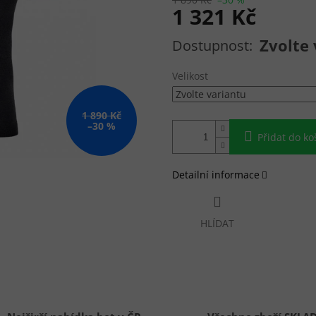
1 321 Kč
Měrná cena:
Zvolte 
Velikost
1 890 Kč
–30 %
Přidat do ko
Detailní informace
HLÍDAT