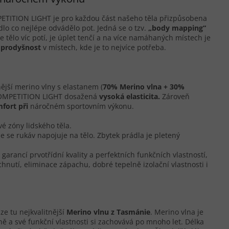
ITION LIGHT je pro každou část našeho těla přizpůsobena
lo co nejlépe odvádělo pot. Jedná se o tzv.
„body mapping“
e tělo víc potí, je úplet tenčí a na více namáhaných místech je
 prodyšnost
v místech, kde je to nejvíce potřeba.
ější merino vlny s elastanem (
70% Merino vlna + 30%
OMPETITION LIGHT dosažená
vysoká
elasticita.
Zároveň
mfort p
ř
i
náročném sportovním výkonu.
vé zóny lidského těla.
 se rukáv napojuje na tělo. Zbytek prádla je pletený
garancí prvotřídní kvality a perfektních funkčních vlastností,
schnutí, eliminace zápachu, dobré tepelně izolační vlastnosti i
e tu nejkvalitnější
Merino vlnu z Tasmánie
. Merino vlna je
ě a své funkční vlastnosti si zachovává po mnoho let. Délka