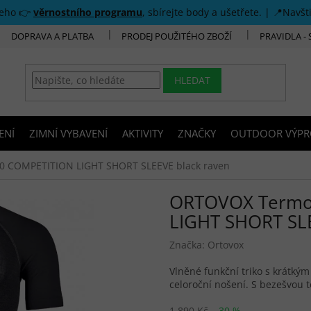
šeho 👉
věrnostního programu
, sbírejte body a ušetřete. | 📍Navšt
DOPRAVA A PLATBA
PRODEJ POUŽITÉHO ZBOŽÍ
PRAVIDLA -
HLEDAT
ENÍ
ZIMNÍ VYBAVENÍ
AKTIVITY
ZNAČKY
OUTDOOR VÝPR
 COMPETITION LIGHT SHORT SLEEVE black raven
ORTOVOX Termo
LIGHT SHORT SLE
Značka:
Ortovox
Vlněné funkční triko s krátký
celoroční nošení. S bezešvou 
1 890 Kč
–30 %