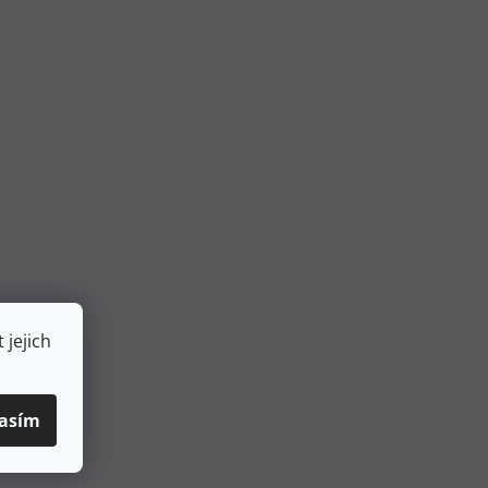
 jejich
asím