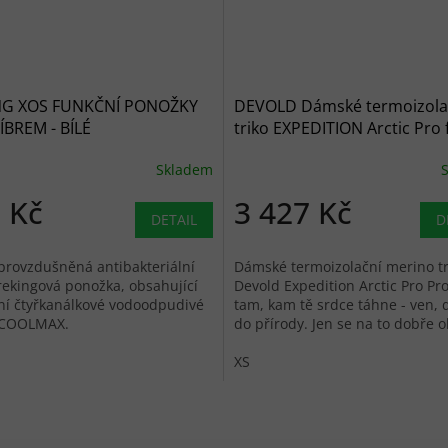
NG XOS FUNKČNÍ PONOŽKY
DEVOLD Dámské termoizola
ÍBREM - BÍLÉ
triko EXPEDITION Arctic Pro 
modré
Skladem
 Kč
3 427 Kč
DETAIL
D
provzdušněná antibakteriální
Dámské termoizolační merino tr
rekingová ponožka, obsahující
Devold Expedition Arctic Pro Pro
ní čtyřkanálkové vodoodpudivé
tam, kam tě srdce táhne - ven, 
 COOLMAX.
do přírody. Jen se na to dobře o
XS