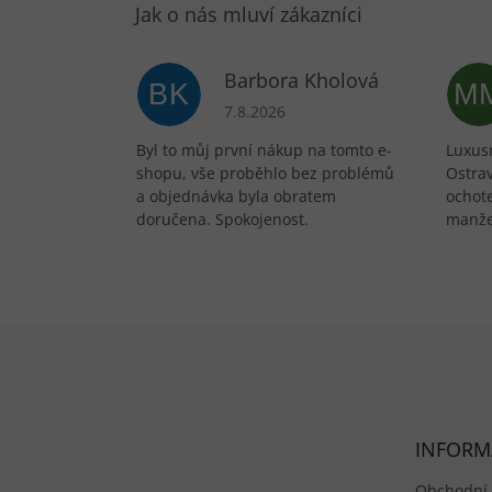
Barbora Kholová
BK
M
Hodnocení obchodu je 5 z 5 hvězdič
7.8.2026
Byl to můj první nákup na tomto e-
Luxusn
shopu, vše proběhlo bez problémů
Ostra
a objednávka byla obratem
ochote
doručena. Spokojenost.
manže
Zápatí
INFORM
Obchodní