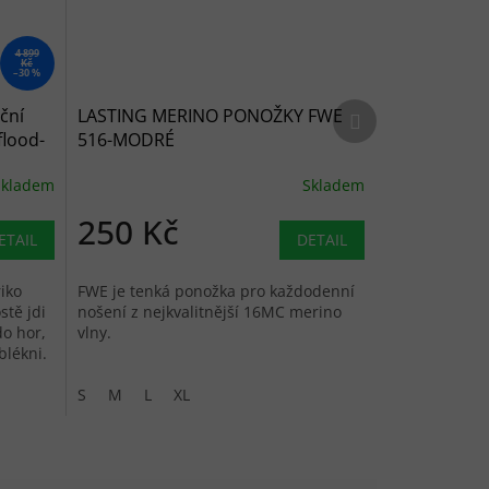
4 899
Kč
–30 %
Další produkt
ční
LASTING MERINO PONOŽKY FWE
flood-
516-MODRÉ
Skladem
Skladem
250 Kč
ETAIL
DETAIL
iko
FWE je tenká ponožka pro každodenní
stě jdi
nošení z nejkvalitnější 16MC merino
do hor,
vlny.
blékni.
S
M
L
XL