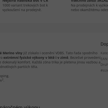
Nejširší nabídka bot v ČR
Všechno zboží SKLA
1000 variant trekových bot k
Na prodejnách k vyzko
vyzkoušení na prodejně.
nebo okamžitému odes
Dop
é Merino vlny
již získalo i ocenění VDBS. Tato řada spodního
Kate
ro
extrémní fyzické výkony v lét
ě
i v zim
ě
. Bezešvé provedení
EAN
e dokonalý komfort. Každá zóna trika je pletena jinou vazbou a
Druh
dnotlivých partiích těla.
#siz
pping.
2
/m
.
i náročném výkonu