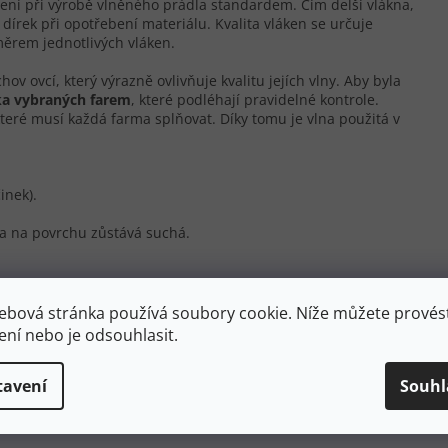
ení při výrobě vlněného prádla standardem. Čím delší vlákna,
 dírek při opotřebení materiálu. Kvalita vláken se určuje
ěrem jednotlivých vláken.
 ovcí, který výrazně ovlivňuje kvalitu jejích vlny. Aby byla
ka vybraných farem
, které podléhají pravidelné kontrole.
které musí každá farma splňovat. Díky tomu je vlna použitá v
inek).
 a na povrchu zůstává suchá.
ebová stránka používá soubory cookie. Níže můžete provést
ení nebo je odsouhlasit.
álen pouhých 2.500 km od Antarktidy. Podnebí je chladné s
. Ostrov je přísně střežený proti nemocem ovcí. Díky tomu je
tavení
Souhl
Merino ovcí a už více než 150 let se tu produkuje ta