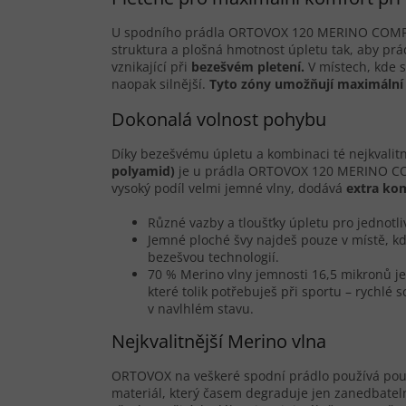
U spodního prádla ORTOVOX 120 MERINO COMPET
struktura a plošná hmotnost úpletu tak, aby prád
vznikající při
bezešvém pletení.
V místech, kde s
naopak silnější.
Tyto zóny umož
ň
ují maximální
Dokonalá volnost pohybu
Díky bezešvému úpletu a kombinaci té nejkvalitn
polyamid)
je u prádla ORTOVOX 120 MERINO C
vysoký podíl velmi jemné vlny, dodává
extra ko
Různé vazby a tloušťky úpletu pro jednotli
Jemné ploché švy najdeš pouze v místě, kde
bezešvou technologií.
70 % Merino vlny jemnosti 16,5 mikronů je 
které tolik potřebuješ při sportu – rychlé 
v navlhlém stavu.
Nejkvalitnější Merino vlna
ORTOVOX na veškeré spodní prádlo používá pouz
materiál, který časem degraduje jen zanedbateln