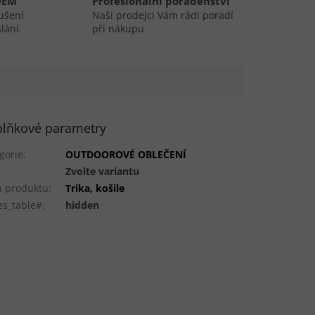
DEM
Profesionální poradenství
ušení
Naši prodejci Vám rádi poradí
lání.
při nákupu
lňkové parametry
gorie
:
OUTDOOROVÉ OBLEČENÍ
:
Zvolte variantu
 produktu
:
Trika, košile
es_table#
:
hidden