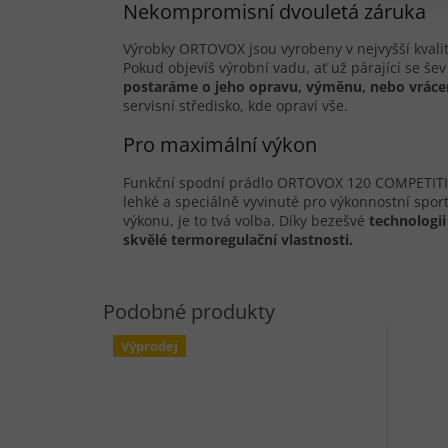
Nekompromisní dvouletá záruka
Výrobky ORTOVOX jsou vyrobeny v nejvyšší kvali
Pokud objevíš výrobní vadu, ať už párající se še
postaráme o jeho opravu, vým
ě
nu, nebo vráce
servisní středisko, kde opraví vše.
Pro maximální výkon
Funkční spodní prádlo ORTOVOX 120 COMPETITION
lehké a speciálně vyvinuté pro výkonnostní spo
výkonu, je to tvá volba. Díky bezešvé
technologi
skvělé termoregulační vlastnosti.
Výprodej