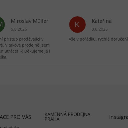
Miroslav Müller
Kateřina
M
K
ek.
Hodnocení obchodu je 5 z 5 hvězdiček.
Hodnocení obchodu 
5.8.2026
3.8.2026
í přístup prodávající v
Vše v pořádku, rychlé doručení
vě. V takové prodejně jsem
n utrácet :-) Děkujeme já i
lka.
KAMENNÁ PRODEJNA
ACE PRO VÁS
Instagr
PRAHA
 podmínky