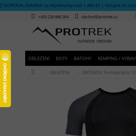
Přejít na obsah
📦 DOPRAVA ZDARMA na objednávky nad 1.499 Kč | Vstupte do na
+420 226 886 364
obchod@protrek.cz
OBLEČENÍ
BOTY
BATOHY
KEMPING / VYBAV
Domů
OBLEČENÍ
ORTOVOX Termoprádlo 120