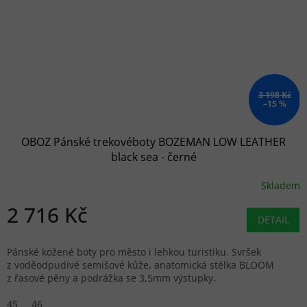
3 198 Kč
–15 %
OBOZ Pánské trekovéboty BOZEMAN LOW LEATHER
black sea - černé
Skladem
2 716 Kč
DETAIL
Pánské kožené boty pro město i lehkou turistiku. Svršek
z voděodpudivé semišové kůže, anatomická stélka BLOOM
z řasové pěny a podrážka se 3,5mm výstupky.
45
46