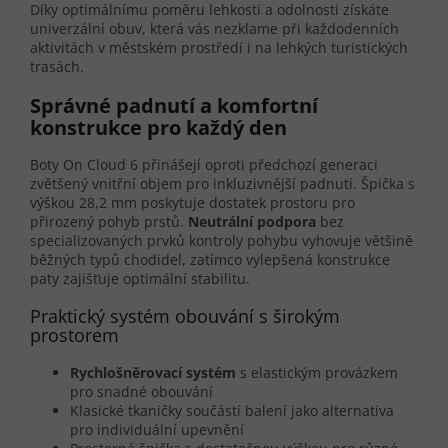
Díky optimálnímu poměru lehkosti a odolnosti získáte
univerzální obuv, která vás nezklame při každodenních
aktivitách v městském prostředí i na lehkých turistických
trasách.
Správné padnutí a komfortní
konstrukce pro každý den
Boty On Cloud 6 přinášejí oproti předchozí generaci
zvětšený vnitřní objem pro inkluzivnější padnutí. Špička s
výškou 28,2 mm poskytuje dostatek prostoru pro
přirozený pohyb prstů.
Neutrální podpora
bez
specializovaných prvků kontroly pohybu vyhovuje většině
běžných typů chodidel, zatímco vylepšená konstrukce
paty zajišťuje optimální stabilitu.
Praktický systém obouvání s širokým
prostorem
Rychlošněrovací systém
s elastickým provázkem
pro snadné obouvání
Klasické tkaničky součástí balení jako alternativa
pro individuální upevnění