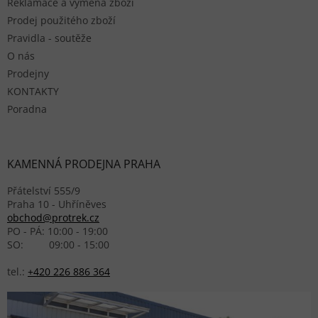
Reklamace a výměna zboží
Prodej použitého zboží
Pravidla - soutěže
O nás
Prodejny
KONTAKTY
Poradna
KAMENNÁ PRODEJNA PRAHA
Přátelství 555/9
Praha 10 - Uhříněves
obchod@protrek.cz
PO - PÁ: 10:00 - 19:00
SO: 09:00 - 15:00
tel.:
+420 226 886 364