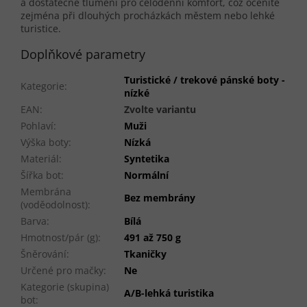
a dostatečné tlumení pro celodenní komfort, což oceníte
zejména při dlouhých procházkách městem nebo lehké
turistice.
Doplňkové parametry
Turistické / trekové pánské boty -
Kategorie
:
nízké
EAN
:
Zvolte variantu
Pohlaví
:
Muži
Výška boty
:
Nízká
Materiál
:
Syntetika
Šířka bot
:
Normální
Membrána
Bez membrány
(voděodolnost)
:
Barva
:
Bílá
Hmotnost/pár (g)
:
491 až 750 g
Šněrování
:
Tkaničky
Určené pro mačky
:
Ne
Kategorie (skupina)
A/B-lehká turistika
bot
: