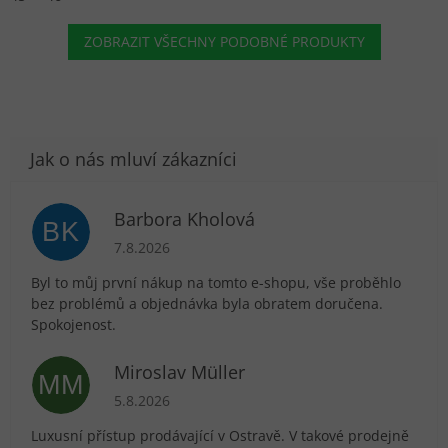
ZOBRAZIT VŠECHNY PODOBNÉ PRODUKTY
Barbora Kholová
BK
Hodnocení obchodu je 5 z 5 hvězdiček.
7.8.2026
Byl to můj první nákup na tomto e-shopu, vše proběhlo
bez problémů a objednávka byla obratem doručena.
Spokojenost.
Miroslav Müller
MM
Hodnocení obchodu je 5 z 5 hvězdiček.
5.8.2026
Luxusní přístup prodávající v Ostravě. V takové prodejně