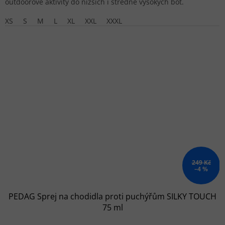
outdoorové aktivity do nižších i středně vysokých bot.
XS
S
M
L
XL
XXL
XXXL
249 Kč
–4 %
PEDAG Sprej na chodidla proti puchýřům SILKY TOUCH
75 ml