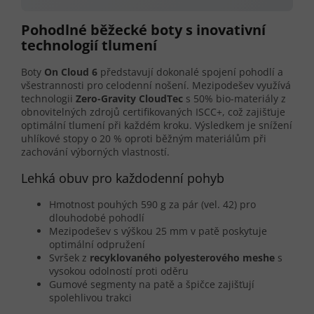
Pohodlné běžecké boty s inovativní
technologií tlumení
Boty
On Cloud 6
představují dokonalé spojení pohodlí a
všestrannosti pro celodenní nošení. Mezipodešev využívá
technologii
Zero-Gravity CloudTec
s 50% bio-materiály z
obnovitelných zdrojů certifikovaných ISCC+, což zajišťuje
optimální tlumení při každém kroku. Výsledkem je snížení
uhlíkové stopy o 20 % oproti běžným materiálům při
zachování výborných vlastností.
Lehká obuv pro každodenní pohyb
Hmotnost pouhých 590 g za pár (vel. 42) pro
dlouhodobé pohodlí
Mezipodešev s výškou 25 mm v patě poskytuje
optimální odpružení
Svršek z
recyklovaného polyesterového meshe
s
vysokou odolností proti oděru
Gumové segmenty na patě a špičce zajišťují
spolehlivou trakci