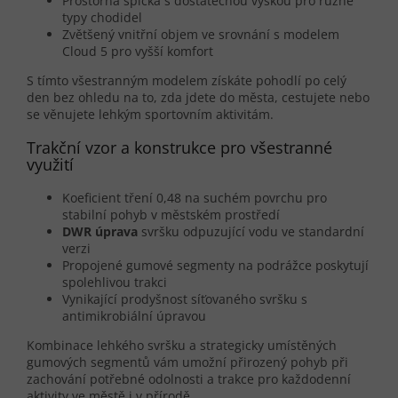
Prostorná špička s dostatečnou výškou pro různé
typy chodidel
Zvětšený vnitřní objem ve srovnání s modelem
Cloud 5 pro vyšší komfort
S tímto všestranným modelem získáte pohodlí po celý
den bez ohledu na to, zda jdete do města, cestujete nebo
se věnujete lehkým sportovním aktivitám.
Trakční vzor a konstrukce pro všestranné
využití
Koeficient tření 0,48 na suchém povrchu pro
stabilní pohyb v městském prostředí
DWR úprava
svršku odpuzující vodu ve standardní
verzi
Propojené gumové segmenty na podrážce poskytují
spolehlivou trakci
Vynikající prodyšnost síťovaného svršku s
antimikrobiální úpravou
Kombinace lehkého svršku a strategicky umístěných
gumových segmentů vám umožní přirozený pohyb při
zachování potřebné odolnosti a trakce pro každodenní
aktivity ve městě i v přírodě.