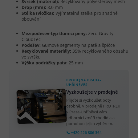
Svršek (materiál):
Recyklovaný polyesterový mesh
Drop (mm):
8,0 mm
Stélka (vložka):
Vyjímatelná stélka pro snadné
obouvání
Mezipodešev-typ tlumící pěny:
Zero-Gravity
CloudTec
Podešev:
Gumové segmenty na patě a špičce
Recyklované materiály:
35% recyklovaného obsahu
ve svršku
Výška podrážky pata:
25 mm
PRODEJNA PRAHA-
UHŘÍNĚVES
Vyzkoušejte v prodejně
Přijďte si vyzkoušet boty
osobně. V prodejně PROTREK
v Praze-Uhříněvsi vám
odborníci změří chodidla a
pomohou jejich výběrem.
📞 +420 226 886 364