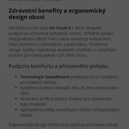
Zdravotní benefity a ergonomický
design obuvi
Neutrální profil boty
On Cloud 6
s 8mm dropem
podporuje přirozený pohybový vzorec. Středně vysoká
mezipodešev (28/20 mm) nabízí vyvážený kompromis
mezi tlumením a kontaktem s podložkou. Prostorný
design špičky respektuje anatomii chodidla a umožňuje
prstům přirozený pohyb i při delší chůzi.
Podpora komfortu a přirozeného pohybu
Technologie Speedboard
poskytuje torzní podporu
pro stabilní došlap
Vyvážené tlumení dopadů díky 25 mm vysoké patní
části
Neutrální profil podpory vhodný pro standardní
typy chodidel
Vyjímatelná stélka umožňující vložení ortopedických
vložek
Ergonomický design těchto bot zajišťuje přirozený pohyb