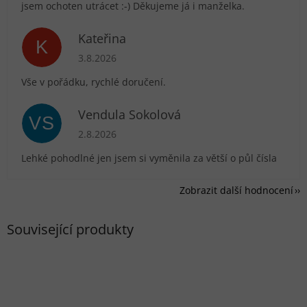
jsem ochoten utrácet :-) Děkujeme já i manželka.
Kateřina
K
Hodnocení obchodu je 5 z 5 hvězdiček.
3.8.2026
Vše v pořádku, rychlé doručení.
Vendula Sokolová
VS
Hodnocení obchodu je 5 z 5 hvězdiček.
2.8.2026
Lehké pohodlné jen jsem si vyměnila za větší o půl čísla
Zobrazit další hodnocení
Související produkty