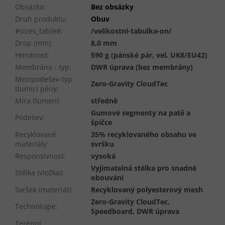
Obsázka
:
Bez obsázky
Druh produktu
:
Obuv
#sizes_table#
:
/velikostni-tabulka-on/
Drop (mm)
:
8,0 mm
Hmotnost
:
590 g (pánské pár, vel. UK8/EU42)
Membrána - typ
:
DWR úprava (bez membrány)
Mezipodešev-typ
Zero-Gravity CloudTec
tlumící pěny
:
Míra tlumení
:
středně
Gumové segmenty na patě a
Podešev
:
špičce
Recyklované
35% recyklovaného obsahu ve
materiály
:
svršku
Responsivnost
:
vysoká
Vyjímatelná stélka pro snadné
Stélka (vložka)
:
obouvání
Svršek (materiál)
:
Recyklovaný polyesterový mesh
Zero-Gravity CloudTec,
Technologie
:
Speedboard, DWR úprava
Terénní