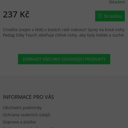
Skladem
237 Kč
Do košíku
Chodíte (nejen v létě) v botách rádi naboso? Sprej na bosé nohy
Pedag Silky Touch ošetřuje citlivé nohy, aby byly hebké a suché.
ZOBRAZIT VŠECHNY SOUVISEJÍCÍ PRODUKTY
Zápatí
INFORMACE PRO VÁS
Obchodní podmínky
Ochrana osobních údajů
Doprava a platba