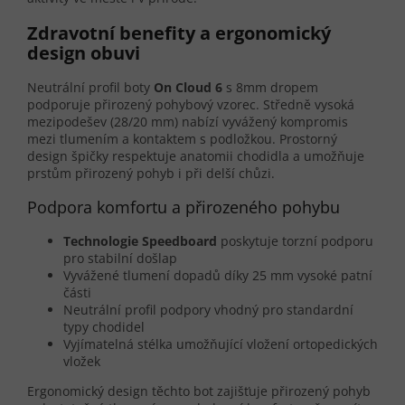
Zdravotní benefity a ergonomický
design obuvi
Neutrální profil boty
On Cloud 6
s 8mm dropem
podporuje přirozený pohybový vzorec. Středně vysoká
mezipodešev (28/20 mm) nabízí vyvážený kompromis
mezi tlumením a kontaktem s podložkou. Prostorný
design špičky respektuje anatomii chodidla a umožňuje
prstům přirozený pohyb i při delší chůzi.
Podpora komfortu a přirozeného pohybu
Technologie Speedboard
poskytuje torzní podporu
pro stabilní došlap
Vyvážené tlumení dopadů díky 25 mm vysoké patní
části
Neutrální profil podpory vhodný pro standardní
typy chodidel
Vyjímatelná stélka umožňující vložení ortopedických
vložek
Ergonomický design těchto bot zajišťuje přirozený pohyb