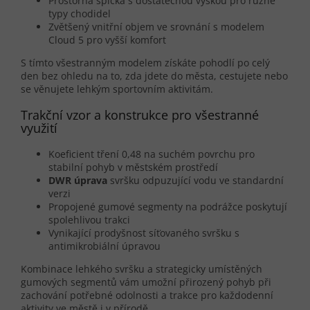
Prostorná špička s dostatečnou výškou pro různé
typy chodidel
Zvětšený vnitřní objem ve srovnání s modelem
Cloud 5 pro vyšší komfort
S tímto všestranným modelem získáte pohodlí po celý
den bez ohledu na to, zda jdete do města, cestujete nebo
se věnujete lehkým sportovním aktivitám.
Trakční vzor a konstrukce pro všestranné
využití
Koeficient tření 0,48 na suchém povrchu pro
stabilní pohyb v městském prostředí
DWR úprava
svršku odpuzující vodu ve standardní
verzi
Propojené gumové segmenty na podrážce poskytují
spolehlivou trakci
Vynikající prodyšnost síťovaného svršku s
antimikrobiální úpravou
Kombinace lehkého svršku a strategicky umístěných
gumových segmentů vám umožní přirozený pohyb při
zachování potřebné odolnosti a trakce pro každodenní
aktivity ve městě i v přírodě.