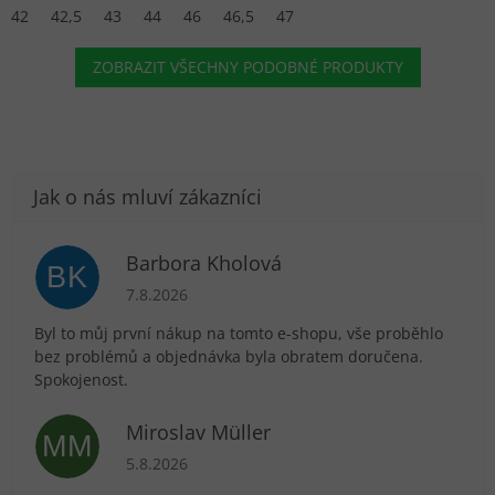
42
42,5
43
44
46
46,5
47
ZOBRAZIT VŠECHNY PODOBNÉ PRODUKTY
Barbora Kholová
BK
Hodnocení obchodu je 5 z 5 hvězdiček.
7.8.2026
Byl to můj první nákup na tomto e-shopu, vše proběhlo
bez problémů a objednávka byla obratem doručena.
Spokojenost.
Miroslav Müller
MM
Hodnocení obchodu je 5 z 5 hvězdiček.
5.8.2026