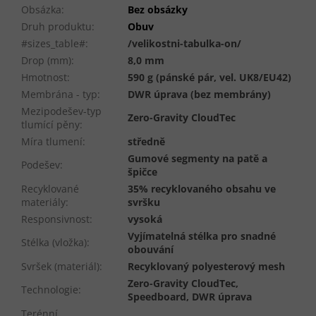
Obsázka
:
Bez obsázky
Druh produktu
:
Obuv
#sizes_table#
:
/velikostni-tabulka-on/
Drop (mm)
:
8,0 mm
Hmotnost
:
590 g (pánské pár, vel. UK8/EU42)
Membrána - typ
:
DWR úprava (bez membrány)
Mezipodešev-typ
Zero-Gravity CloudTec
tlumící pěny
:
Míra tlumení
:
středně
Gumové segmenty na patě a
Podešev
:
špičce
Recyklované
35% recyklovaného obsahu ve
materiály
:
svršku
Responsivnost
:
vysoká
Vyjímatelná stélka pro snadné
Stélka (vložka)
:
obouvání
Svršek (materiál)
:
Recyklovaný polyesterový mesh
Zero-Gravity CloudTec,
Technologie
:
Speedboard, DWR úprava
Terénní