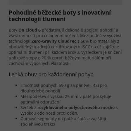
Pohodlné běžecké boty s inovativní
technologií tlumení
Boty
On Cloud 6
představují dokonalé spojení pohodlí a
všestrannosti pro celodenní nošení. Mezipodešev využívá
technologii
Zero-Gravity CloudTec
s 50% bio-materiály z
obnovitelných zdrojů certifikovaných ISCC+, což zajišťuje
optimální tlumení při každém kroku. Výsledkem je snížení
uhlíkové stopy o 20 % oproti běžným materiálům při
zachování výborných vlastností.
Lehká obuv pro každodenní pohyb
Hmotnost pouhých 590 g za pár (vel. 42) pro
dlouhodobé pohodlí
Mezipodešev s výškou 25 mm v patě poskytuje
optimální odpružení
Svršek z
recyklovaného polyesterového meshe
s
vysokou odolností proti oděru
Gumové segmenty na patě a špičce zajišťují
spolehlivou trakci