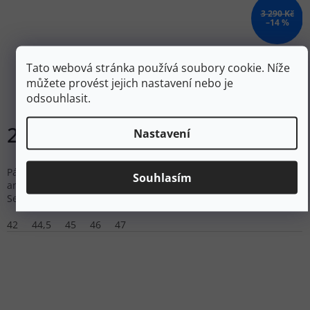
3 290 Kč
–14 %
TOPO ATHLETIC Pánské regenerační boty REKOVR 2
Tato webová stránka používá soubory cookie. Níže
black/charcoal - černé
můžete provést jejich nastavení nebo je
odsouhlasit.
Skladem
2 797 Kč
Nastavení
DETAIL
Pánské regenerační boty s podešví Vibram XS Trek EVO,
Souhlasím
antimikrobiálním vlněným svrškem a stélkou OrthoLite 3D Wave
Sense.
42
44,5
45
46
47