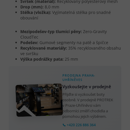
Svršek (materiál):
Recyklovaný polyesterový mesh
Drop (mm):
8,0 mm
Stélka (vložka):
Vyjímatelná stélka pro snadné
obouvání
Mezipodešev-typ tlumící pěny:
Zero-Gravity
CloudTec
Podešev:
Gumové segmenty na patě a špičce
Recyklované materiály:
35% recyklovaného obsahu
ve svršku
Výška podrážky pata:
25 mm
PRODEJNA PRAHA-
UHŘÍNĚVES
Vyzkoušejte v prodejně
Přijďte si vyzkoušet boty
osobně. V prodejně PROTREK
v Praze-Uhříněvsi vám
odborníci změří chodidla a
pomohou jejich výběrem.
📞 +420 226 886 364