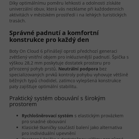
Díky optimálnímu poměru lehkosti a odolnosti získáte
univerzální obuv, která vás nezklame při každodenních
aktivitách v městském prostředí i na lehkých turistických
trasách.
Správné padnutí a komfortní
konstrukce pro každý den
Boty On Cloud 6 přinášejí oproti předchozí generaci
zvětšený vnitřní objem pro inkluzivnější padnutí. Špička s
výškou 28,2 mm poskytuje dostatek prostoru pro
přirozený pohyb prstů.
Neutrální podpora
bez
specializovaných prvků kontroly pohybu vyhovuje většině
běžných typů chodidel, zatímco vylepšená konstrukce
paty zajišťuje optimální stabilitu.
Praktický systém obouvání s širokým
prostorem
Rychlošněrovací systém
s elastickým provázkem
pro snadné obouvání
Klasické tkaničky součástí balení jako alternativa
pro individuální upevnění