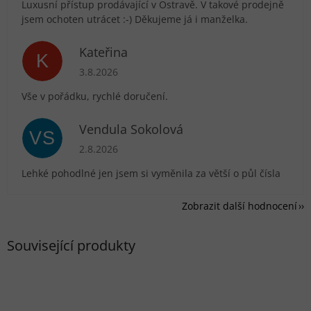
Luxusní přístup prodávající v Ostravě. V takové prodejně
jsem ochoten utrácet :-) Děkujeme já i manželka.
Kateřina
K
Hodnocení obchodu je 5 z 5 hvězdiček.
3.8.2026
Vše v pořádku, rychlé doručení.
Vendula Sokolová
VS
Hodnocení obchodu je 5 z 5 hvězdiček.
2.8.2026
Lehké pohodlné jen jsem si vyměnila za větší o půl čísla
Zobrazit další hodnocení
Související produkty