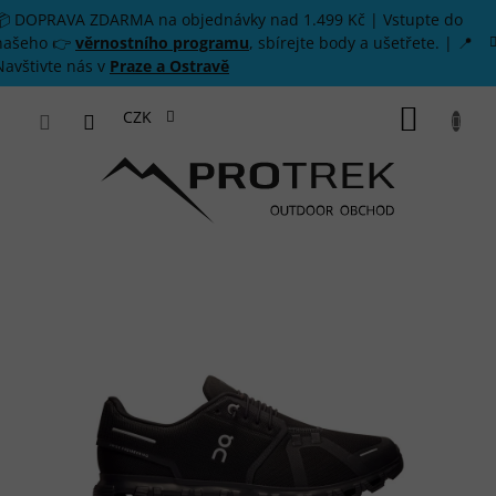
Přejít na obsah
📦 DOPRAVA ZDARMA na objednávky nad 1.499 Kč | Vstupte do
našeho 👉
věrnostního programu
, sbírejte body a ušetřete. | 📍
Navštivte nás v
Praze a Ostravě
NÁKUP
CZK