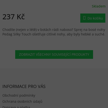
Skladem
237 Kč
Do košíku
Chodíte (nejen v létě) v botách rádi naboso? Sprej na bosé nohy
Pedag Silky Touch ošetřuje citlivé nohy, aby byly hebké a suché.
ZOBRAZIT VŠECHNY SOUVISEJÍCÍ PRODUKTY
Zápatí
INFORMACE PRO VÁS
Obchodní podmínky
Ochrana osobních údajů
Doprava a platba