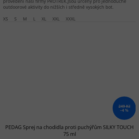
provedení naší firmy PROTREK.Jsou určeny pro jednoduché
outdoorové aktivity do nižších i středně vysokých bot.
XS
S
M
L
XL
XXL
XXXL
249 Kč
–4 %
PEDAG Sprej na chodidla proti puchýřům SILKY TOUCH
75 ml