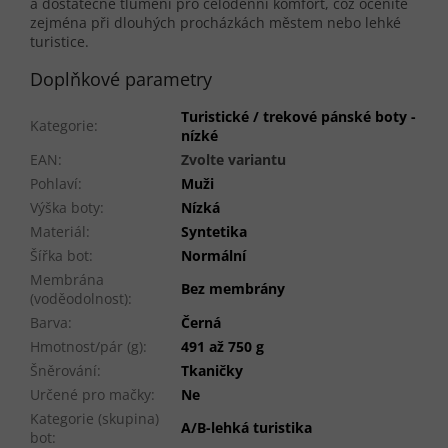
a dostatečné tlumení pro celodenní komfort, což oceníte
zejména při dlouhých procházkách městem nebo lehké
turistice.
Doplňkové parametry
Turistické / trekové pánské boty -
Kategorie
:
nízké
EAN
:
Zvolte variantu
Pohlaví
:
Muži
Výška boty
:
Nízká
Materiál
:
Syntetika
Šířka bot
:
Normální
Membrána
Bez membrány
(voděodolnost)
:
Barva
:
Černá
Hmotnost/pár (g)
:
491 až 750 g
Šněrování
:
Tkaničky
Určené pro mačky
:
Ne
Kategorie (skupina)
A/B-lehká turistika
bot
: