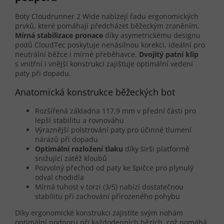
Boty Cloudrunner 2 Wide nabízejí řadu ergonomických
prvků, které pomáhají předcházet běžeckým zraněním.
Mírná stabilizace pronace
díky asymetrickému designu
podů CloudTec poskytuje nenásilnou korekci, ideální pro
neutrální běžce i mírné přeběhavce.
Dvojitý patní klip
s vnitřní i vnější konstrukcí zajišťuje optimální vedení
paty při dopadu.
Anatomická konstrukce běžeckých bot
Rozšířená základna 117,9 mm v přední části pro
lepší stabilitu a rovnováhu
Výraznější polstrování paty pro účinné tlumení
nárazů při dopadu
Optimální rozložení tlaku
díky širší platformě
snižující zátěž kloubů
Pozvolný přechod od paty ke špičce pro plynulý
odval chodidla
Mírná tuhost v torzi (3/5) nabízí dostatečnou
stabilitu při zachování přirozeného pohybu
Díky ergonomické konstrukci zajistíte svým nohám
optimální podporu při každodenních bězích, což pomáhá