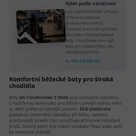
Výběr podle náročnosti
V prodejně PROTREK v Praze-
Uhříněvsi nabízíme
profesionální měření
chodidel, které Vám pomůže
při výběru vhodné trekové
boty. Pomůžeme vám najít
boty pro krátké výlety, ale i
několikadenní túry.
📞 +420 226 886 364
Komfortní běžecké boty pro široká
chodidla
Boty
On Cloudrunner 2 Wide
jsou speciálně navrženy
s rozšířenou konstrukcí pro běžce s plnější nohou nebo
ty, kteří preferují volnější usazení.
Širší platforma
poskytuje stabilnější základnu při běhu, zatímco
prostornější přední část umožňuje přirozené rozložení
prstů. Dvojitý patní klip nabízí vynikající fixaci paty, aniž
by omezoval pohodlí.