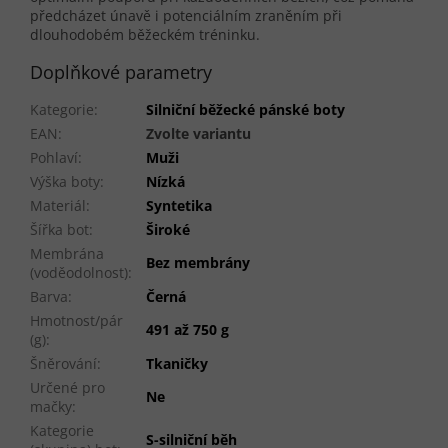
předcházet únavě i potenciálním zraněním při
dlouhodobém běžeckém tréninku.
Doplňkové parametry
Kategorie
:
Silniční běžecké pánské boty
EAN
:
Zvolte variantu
Pohlaví
:
Muži
Výška boty
:
Nízká
Materiál
:
Syntetika
Šířka bot
:
Široké
Membrána
Bez membrány
(voděodolnost)
:
Barva
:
Černá
Hmotnost/pár
491 až 750 g
(g)
:
Šněrování
:
Tkaničky
Určené pro
Ne
mačky
:
Kategorie
S-silniční běh