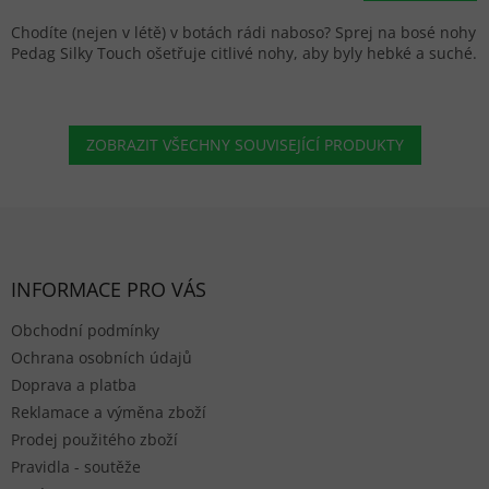
Chodíte (nejen v létě) v botách rádi naboso? Sprej na bosé nohy
Pedag Silky Touch ošetřuje citlivé nohy, aby byly hebké a suché.
ZOBRAZIT VŠECHNY SOUVISEJÍCÍ PRODUKTY
Zápatí
INFORMACE PRO VÁS
Obchodní podmínky
Ochrana osobních údajů
Doprava a platba
Reklamace a výměna zboží
Prodej použitého zboží
Pravidla - soutěže