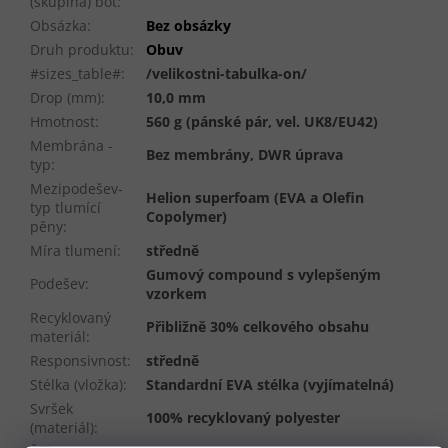
(skupina) bot
:
Obsázka
:
Bez obsázky
Druh produktu
:
Obuv
#sizes_table#
:
/velikostni-tabulka-on/
Drop (mm)
:
10,0 mm
Hmotnost
:
560 g (pánské pár, vel. UK8/EU42)
Membrána -
Bez membrány, DWR úprava
typ
:
Mezipodešev-
Helion superfoam (EVA a Olefin
typ tlumící
Copolymer)
pěny
:
Míra tlumení
:
středně
Gumový compound s vylepšeným
Podešev
:
vzorkem
Recyklovaný
Přibližně 30% celkového obsahu
materiál
:
Responsivnost
:
středně
Stélka (vložka)
:
Standardní EVA stélka (vyjímatelná)
Svršek
100% recyklovaný polyester
(materiál)
: