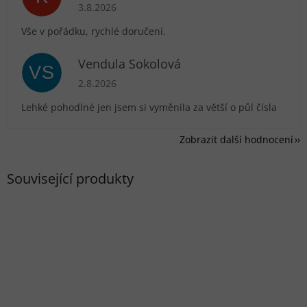
Hodnocení obchodu je 5 z 5 hvězdiček.
3.8.2026
Vše v pořádku, rychlé doručení.
Vendula Sokolová
VS
Hodnocení obchodu je 5 z 5 hvězdiček.
2.8.2026
Lehké pohodlné jen jsem si vyměnila za větší o půl čísla
Zobrazit další hodnocení
Související produkty