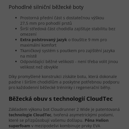
Pohodlné silniční běžecké boty
Prostorná přední část s dostatečnou výškou
27,5 mm pro pohodlí prstů
Širší středová část chodidla zajišťuje stabilitu bez
omezení
Extra polstrovaný jazyk
o tloušťce 9 mm pro
maximální komfort
Tkaničkový systém s poutkem pro zajištění jazyka
na místě
Odpovídající běžné velikosti - není třeba volit jinou
velikost než obvykle
Díky promyšlené konstrukci získáte botu, která dokonale
padne i širším chodidlům a poskytne potřebnou podporu
pro každodenní běžecké tréninky i regenerační běhy.
Běžecká obuv s technologií CloudTec
Základem výkonu bot Cloudrunner 2 Wide je patentovaná
technologie CloudTec
, tvořená asymetrickými podami,
které se přizpůsobují vašemu došlapu.
Pěna Helion
superfoam
v mezipodešvi kombinuje prvky EVA