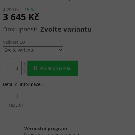
4 290 Kč
–15 %
3 645 Kč
Měrná cena:
Zvolte variantu
Velikost EU
Přidat do košíku
Detailní informace
HLÍDAT
Věrnostní program
S registrací u nás nakoupíte