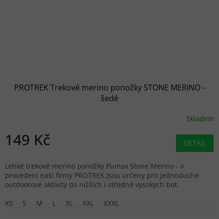
PROTREK Trekové merino ponožky STONE MERINO -
šedé
Skladem
149 Kč
DETAIL
Lehké trekové merino ponožky Pumax Stone Merino - v
provedení naší firmy PROTREK.Jsou určeny pro jednoduché
outdoorové aktivity do nižších i středně vysokých bot.
XS
S
M
L
XL
XXL
XXXL