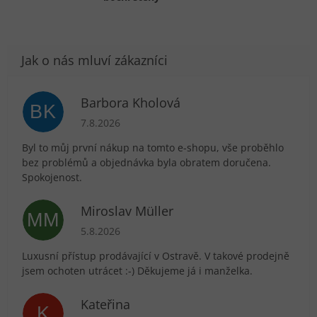
Barbora Kholová
BK
Hodnocení obchodu je 5 z 5 hvězdiček.
7.8.2026
Byl to můj první nákup na tomto e-shopu, vše proběhlo
bez problémů a objednávka byla obratem doručena.
Spokojenost.
Miroslav Müller
MM
Hodnocení obchodu je 5 z 5 hvězdiček.
5.8.2026
Luxusní přístup prodávající v Ostravě. V takové prodejně
jsem ochoten utrácet :-) Děkujeme já i manželka.
Kateřina
K