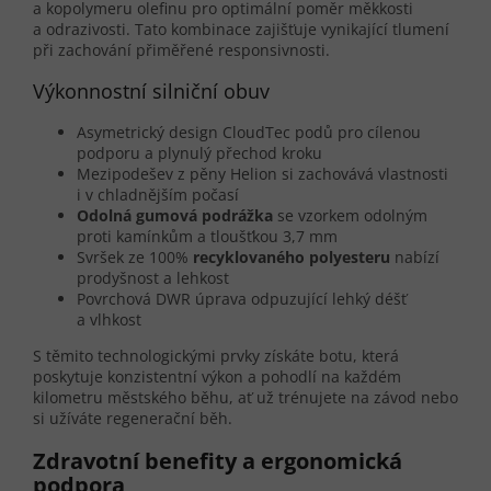
a kopolymeru olefinu pro optimální poměr měkkosti
a odrazivosti. Tato kombinace zajišťuje vynikající tlumení
při zachování přiměřené responsivnosti.
Výkonnostní silniční obuv
Asymetrický design CloudTec podů pro cílenou
podporu a plynulý přechod kroku
Mezipodešev z pěny Helion si zachovává vlastnosti
i v chladnějším počasí
Odolná gumová podrážka
se vzorkem odolným
proti kamínkům a tloušťkou 3,7 mm
Svršek ze 100%
recyklovaného polyesteru
nabízí
prodyšnost a lehkost
Povrchová DWR úprava odpuzující lehký déšť
a vlhkost
S těmito technologickými prvky získáte botu, která
poskytuje konzistentní výkon a pohodlí na každém
kilometru městského běhu, ať už trénujete na závod nebo
si užíváte regenerační běh.
Zdravotní benefity a ergonomická
podpora