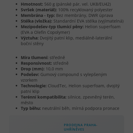
Hmotnost:
560 g (pánské pár, vel. UK8/EU42)
Svršek (materiál):
100% recyklovaný polyester
Membrána - typ:
Bez membrány, DWR úprava
Stélka (vložka):
Standardní EVA stélka (vyjímatelná)
Mezipodešev-typ tlumící pěny:
Helion superfoam
(EVA a Olefin Copolymer)
Výztuha:
Dvojitý patní klip, mediálně-laterální
boční stěny
Míra tlumení:
středně
Responsivnost:
středně
Drop (mm):
10,0 mm
Podešev:
Gumový compound s vylepšeným
vzorkem
Technologie:
CloudTec, Helion superfoam, dvojitý
patní klip
Terénní kompatibilita:
silnice, zpevněný terén,
město
Typ běhu:
neutrální běh, mírná podpora pronace
PRODEJNA PRAHA-
UHŘÍNĚVES