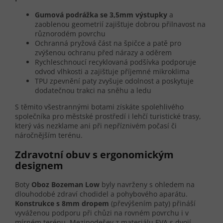
Gumová podrážka se 3,5mm výstupky
a
zaoblenou geometrií zajišťuje dobrou přilnavost na
různorodém povrchu
Ochranná pryžová část na špičce a patě pro
zvýšenou ochranu před nárazy a oděrem
Rychleschnoucí recyklovaná podšívka podporuje
odvod vlhkosti a zajišťuje příjemné mikroklima
TPU zpevnění paty zvyšuje odolnost a poskytuje
dodatečnou trakci na sněhu a ledu
S těmito všestrannými botami získáte spolehlivého
společníka pro městské prostředí i lehčí turistické trasy,
který vás nezklame ani při nepříznivém počasí či
náročnějším terénu.
Zdravotní obuv s ergonomickým
designem
Boty
Oboz Bozeman Low
byly navrženy s ohledem na
dlouhodobé zdraví chodidel a pohybového aparátu.
Konstrukce s 8mm dropem
(převýšením paty) přináší
vyváženou podporu při chůzi na rovném povrchu i v
mírném terénu. Mezipodešev z materiálu EVA s dvojí