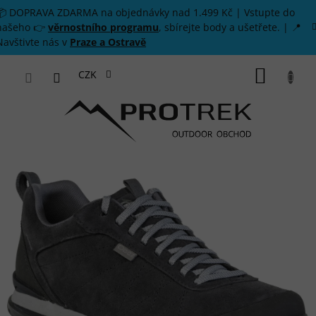
Přejít na obsah
📦 DOPRAVA ZDARMA na objednávky nad 1.499 Kč | Vstupte do
našeho 👉
věrnostního programu
, sbírejte body a ušetřete. | 📍
Navštivte nás v
Praze a Ostravě
NÁKUP
CZK