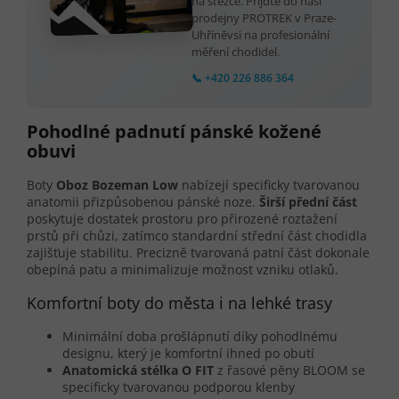
na stezce. Přijďte do naší
prodejny PROTREK v Praze-
Uhříněvsi na profesionální
měření chodidel.
📞 +420 226 886 364
Pohodlné padnutí pánské kožené
obuvi
Boty
Oboz Bozeman Low
nabízejí specificky tvarovanou
anatomii přizpůsobenou pánské noze.
Širší přední část
poskytuje dostatek prostoru pro přirozené roztažení
prstů při chůzi, zatímco standardní střední část chodidla
zajišťuje stabilitu. Precizně tvarovaná patní část dokonale
obepíná patu a minimalizuje možnost vzniku otlaků.
Komfortní boty do města i na lehké trasy
Minimální doba prošlápnutí díky pohodlnému
designu, který je komfortní ihned po obutí
Anatomická stélka O FIT
z řasové pěny BLOOM se
specificky tvarovanou podporou klenby