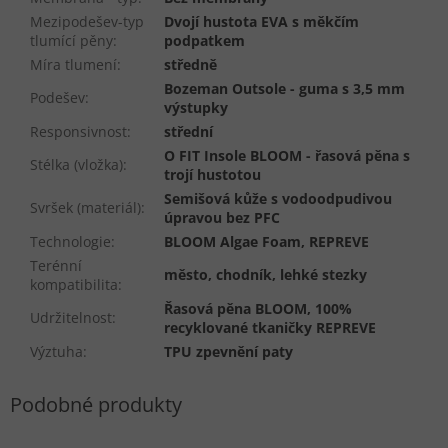
Mezipodešev-typ
Dvojí hustota EVA s měkčím
tlumící pěny
:
podpatkem
Míra tlumení
:
středně
Bozeman Outsole - guma s 3,5 mm
Podešev
:
výstupky
Responsivnost
:
střední
O FIT Insole BLOOM - řasová pěna s
Stélka (vložka)
:
trojí hustotou
Semišová kůže s vodoodpudivou
Svršek (materiál)
:
úpravou bez PFC
Technologie
:
BLOOM Algae Foam, REPREVE
Terénní
město, chodník, lehké stezky
kompatibilita
:
Řasová pěna BLOOM, 100%
Udržitelnost
:
recyklované tkaničky REPREVE
Výztuha
:
TPU zpevnění paty