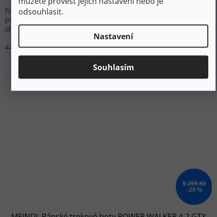
můžete provést jejich nastavení nebo je
odsouhlasit.
Pánské trekové boty s membránou B-DRY a koženým svrškem
pro široká chodidla. Zpevněná špička a pata s gumovou
obsázkou poskytují ochranu na náročném...
Nastavení
44,5
45
47
Souhlasím
5 299 Kč
–20 %
MEINDL Pánské trekové boty POWER WALKER 4.2 GTX