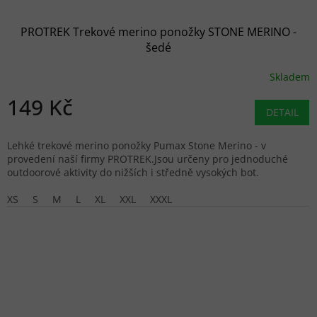
PROTREK Trekové merino ponožky STONE MERINO -
šedé
Skladem
149 Kč
DETAIL
Lehké trekové merino ponožky Pumax Stone Merino - v
provedení naší firmy PROTREK.Jsou určeny pro jednoduché
outdoorové aktivity do nižších i středně vysokých bot.
XS
S
M
L
XL
XXL
XXXL