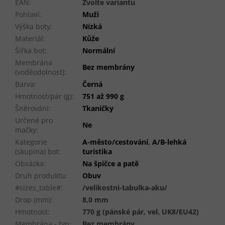
EAN
:
Zvolte variantu
Pohlaví
:
Muži
Výška boty
:
Nízká
Materiál
:
Kůže
Šířka bot
:
Normální
Membrána
Bez membrány
(voděodolnost)
:
Barva
:
Černá
Hmotnost/pár (g)
:
751 až 990 g
Šněrování
:
Tkaničky
Určené pro
Ne
mačky
:
Kategorie
A-město/cestování
,
A/B-lehká
(skupina) bot
:
turistika
Obsázka
:
Na špičce a patě
Druh produktu
:
Obuv
#sizes_table#
:
/velikostni-tabulka-aku/
Drop (mm)
:
8,0 mm
Hmotnost
:
770 g (pánské pár, vel. UK8/EU42)
Membrána - typ
:
Bez membrány