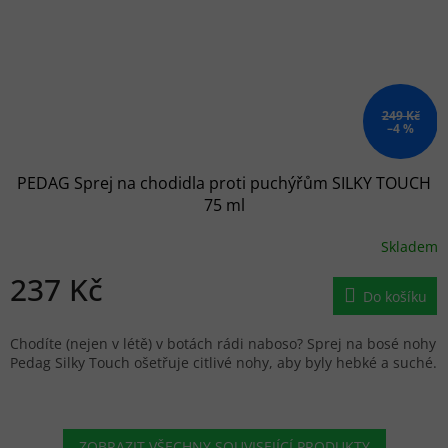
249 Kč
–4 %
PEDAG Sprej na chodidla proti puchýřům SILKY TOUCH
75 ml
Skladem
237 Kč
Do košíku
Chodíte (nejen v létě) v botách rádi naboso? Sprej na bosé nohy
Pedag Silky Touch ošetřuje citlivé nohy, aby byly hebké a suché.
ZOBRAZIT VŠECHNY SOUVISEJÍCÍ PRODUKTY