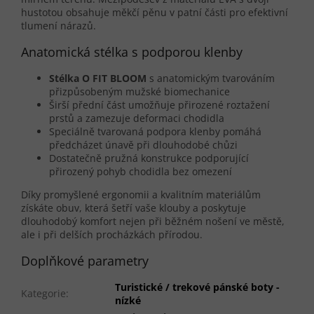
hustotou obsahuje měkčí pěnu v patní části pro efektivní
tlumení nárazů.
Anatomická stélka s podporou klenby
Stélka O FIT BLOOM
s anatomickým tvarováním
přizpůsobeným mužské biomechanice
Širší přední část umožňuje přirozené roztažení
prstů a zamezuje deformaci chodidla
Speciálně tvarovaná podpora klenby pomáhá
předcházet únavě při dlouhodobé chůzi
Dostatečně pružná konstrukce podporující
přirozený pohyb chodidla bez omezení
Díky promyšlené ergonomii a kvalitním materiálům
získáte obuv, která šetří vaše klouby a poskytuje
dlouhodobý komfort nejen při běžném nošení ve městě,
ale i při delších procházkách přírodou.
Doplňkové parametry
Turistické / trekové pánské boty -
Kategorie
:
nízké