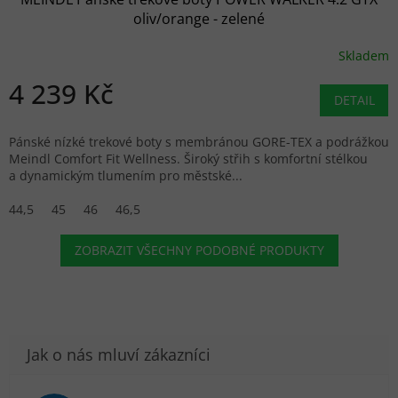
oliv/orange - zelené
Skladem
4 239 Kč
DETAIL
Pánské nízké trekové boty s membránou GORE-TEX a podrážkou
Meindl Comfort Fit Wellness. Široký střih s komfortní stélkou
a dynamickým tlumením pro městské...
44,5
45
46
46,5
ZOBRAZIT VŠECHNY PODOBNÉ PRODUKTY