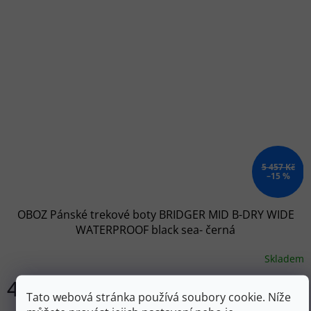
5 457 Kč
–15 %
OBOZ Pánské trekové boty BRIDGER MID B-DRY WIDE
WATERPROOF black sea- černá
Skladem
4 637 Kč
DETAIL
Tato webová stránka používá soubory cookie. Níže