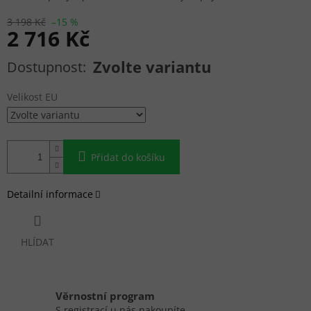
3 198 Kč
–15 %
2 716 Kč
Měrná cena:
Zvolte variantu
Velikost EU
Přidat do košíku
Detailní informace
HLÍDAT
Věrnostní program
S registrací u nás nakoupíte