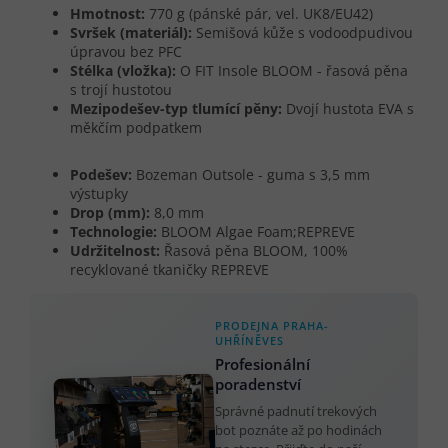
Hmotnost:
770 g (pánské pár, vel. UK8/EU42)
Svršek (materiál):
Semišová kůže s vodoodpudivou
úpravou bez PFC
Stélka (vložka):
O FIT Insole BLOOM - řasová pěna
s trojí hustotou
Mezipodešev-typ tlumící pěny:
Dvojí hustota EVA s
měkčím podpatkem
Podešev:
Bozeman Outsole - guma s 3,5 mm
výstupky
Drop (mm):
8,0 mm
Technologie:
BLOOM Algae Foam;REPREVE
Udržitelnost:
Řasová pěna BLOOM, 100%
recyklované tkaničky REPREVE
PRODEJNA PRAHA-
UHŘÍNĚVES
Profesionální
poradenství
Správné padnutí trekových
bot poznáte až po hodinách