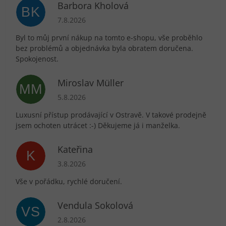
Barbora Kholová
BK
Hodnocení obchodu je 5 z 5 hvězdiček.
7.8.2026
Byl to můj první nákup na tomto e-shopu, vše proběhlo
bez problémů a objednávka byla obratem doručena.
Spokojenost.
Miroslav Müller
MM
Hodnocení obchodu je 5 z 5 hvězdiček.
5.8.2026
Luxusní přístup prodávající v Ostravě. V takové prodejně
jsem ochoten utrácet :-) Děkujeme já i manželka.
Kateřina
K
Hodnocení obchodu je 5 z 5 hvězdiček.
3.8.2026
Vše v pořádku, rychlé doručení.
Vendula Sokolová
VS
Hodnocení obchodu je 5 z 5 hvězdiček.
2.8.2026