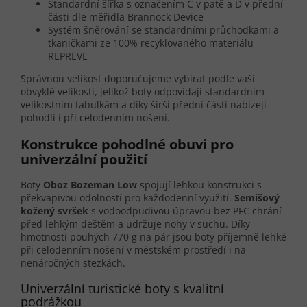
Standardní šířka s označením C v patě a D v přední
části dle měřidla Brannock Device
Systém šněrování se standardními průchodkami a
tkaničkami ze 100% recyklovaného materiálu
REPREVE
Správnou velikost doporučujeme vybírat podle vaší
obvyklé velikosti, jelikož boty odpovídají standardním
velikostním tabulkám a díky širší přední části nabízejí
pohodlí i při celodenním nošení.
Konstrukce pohodlné obuvi pro
univerzální použití
Boty
Oboz Bozeman Low
spojují lehkou konstrukci s
překvapivou odolností pro každodenní využití.
Semišový
kožený svršek
s vodoodpudivou úpravou bez PFC chrání
před lehkým deštěm a udržuje nohy v suchu. Díky
hmotnosti pouhých 770 g na pár jsou boty příjemně lehké
při celodenním nošení v městském prostředí i na
nenáročných stezkách.
Univerzální turistické boty s kvalitní
podrážkou