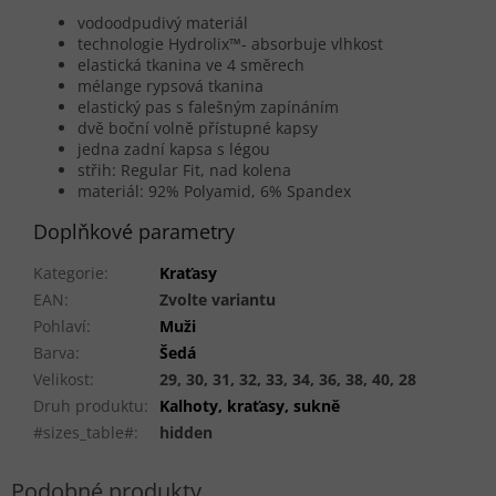
vodoodpudivý materiál
technologie Hydrolix™- absorbuje vlhkost
elastická tkanina ve 4 směrech
mélange rypsová tkanina
elastický pas s falešným zapínáním
dvě boční volně přístupné kapsy
jedna zadní kapsa s légou
střih: Regular Fit, nad kolena
materiál: 92% Polyamid, 6% Spandex
Doplňkové parametry
Kategorie
:
Kraťasy
EAN
:
Zvolte variantu
Pohlaví
:
Muži
Barva
:
Šedá
Velikost
:
29, 30, 31, 32, 33, 34, 36, 38, 40, 28
Druh produktu
:
Kalhoty, kraťasy, sukně
#sizes_table#
:
hidden