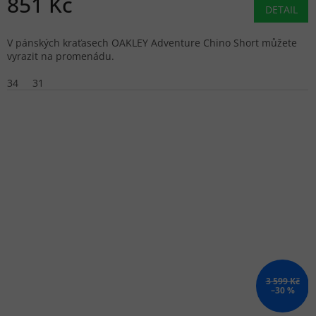
851 Kč
DETAIL
V pánských kraťasech OAKLEY Adventure Chino Short můžete
vyrazit na promenádu.
34
31
3 599 Kč
–30 %