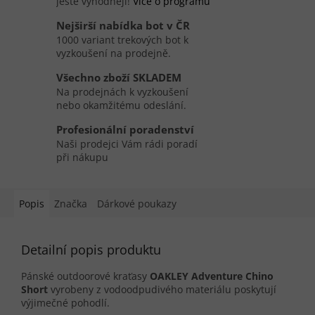
ještě výhodněji!
Více o programu
Nejširší nabídka bot v ČR
1000 variant trekových bot k
vyzkoušení na prodejně.
Všechno zboží SKLADEM
Na prodejnách k vyzkoušení
nebo okamžitému odeslání.
Profesionální poradenství
Naši prodejci Vám rádi poradí
při nákupu
Popis
Značka
Dárkové poukazy
Detailní popis produktu
Pánské outdoorové kraťasy
OAKLEY Adventure Chino
Short
vyrobeny z vodoodpudivého materiálu poskytují
výjimečné pohodlí.