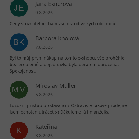
Jana Exnerová
JE
Hodnocení obchodu je 5 z 5 hvězdiček.
9.8.2026
Ceny srovnatelné, ba nižší než od velkých obchodů.
Barbora Kholová
BK
Hodnocení obchodu je 5 z 5 hvězdiček.
7.8.2026
Byl to můj první nákup na tomto e-shopu, vše proběhlo
bez problémů a objednávka byla obratem doručena.
Spokojenost.
Miroslav Müller
MM
Hodnocení obchodu je 5 z 5 hvězdiček.
5.8.2026
Luxusní přístup prodávající v Ostravě. V takové prodejně
jsem ochoten utrácet :-) Děkujeme já i manželka.
Kateřina
K
Hodnocení obchodu je 5 z 5 hvězdiček.
3.8.2026