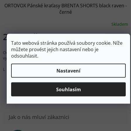
ORTOVOX Pánské kraťasy BRENTA SHORTS black raven -
černé
Skladem
2 517 Kč
DETAIL
Tato webová stránka používá soubory cookie. Níže
můžete provést jejich nastavení nebo je
Odolné a pohodlné pánské kraťasy s páskem pro náročné
odsouhlasit.
vysokohorské túry nebo letní horské lezení.
L
Nastavení
ZOBRAZIT VŠECHNY PODOBNÉ PRODUKTY
Souhlasím