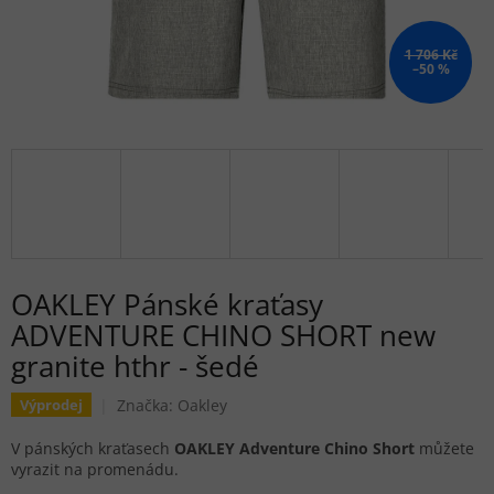
1 706 Kč
–50 %
OAKLEY Pánské kraťasy
ADVENTURE CHINO SHORT new
granite hthr - šedé
Značka:
Oakley
Výprodej
V pánských kraťasech
OAKLEY Adventure Chino Short
můžete
vyrazit na promenádu.