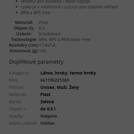
vhodná pro studené i teplé nápoje
ryska je v mililitrech i uncích pro snadné měření
BPA a BPS free
Materiál:
Plast
Objem (l):
0.5
Uzávěr:
šroubovací
Technologie:
BPA, BPS a Phthalate Free
Rozměry (cm):
17,8x7,6
Hmotnost (g):
106
Doplňkové parametry
Kategorie
:
Láhve, hrnky, termo hrnky
EAN
:
661195221269
Pohlaví
:
Unisex
,
Muži
,
Ženy
Materiál
:
Plast
Barva
:
Zelená
Objem l
:
do 0,5 l
Značky
:
Nalgene
#sizes_table#
:
hidden