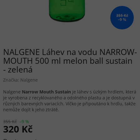
355 Kč
–9 %
NALGENE Láhev na vodu NARROW-
MOUTH 500 ml melon ball sustain
- zelená
Značka:
Nalgene
Nalgene
Narrow Mouth Sustain
je láhev s úzkým hrdlem, která
je vyrobena z recyklovaného a odolného plastu a je dostupná v
různých barevných variacích. Víčko je připoutáno k hrdlu, takže
nemůže dojít k jeho ztrátě.
355 Kč
–9 %
320 Kč
Měrná cena: