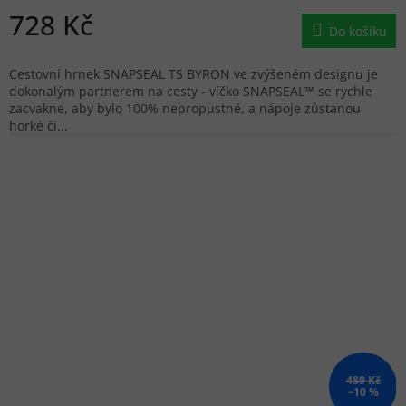
728 Kč
Do košíku
Cestovní hrnek SNAPSEAL TS BYRON ve zvýšeném designu je
dokonalým partnerem na cesty - víčko SNAPSEAL™ se rychle
zacvakne, aby bylo 100% nepropustné, a nápoje zůstanou
horké či...
489 Kč
–10 %