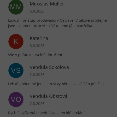
Miroslav Müller
MM
Hodnocení obchodu je 5 z 5 hvězdiček.
5.8.2026
Luxusní přístup prodávající v Ostravě. V takové prodejně
jsem ochoten utrácet :-) Děkujeme já i manželka.
Kateřina
K
Hodnocení obchodu je 5 z 5 hvězdiček.
3.8.2026
Vše v pořádku, rychlé doručení.
Vendula Sokolová
VS
Hodnocení obchodu je 5 z 5 hvězdiček.
2.8.2026
Lehké pohodlné jen jsem si vyměnila za větší o půl čísla
Vendula Obstová
VO
Hodnocení obchodu je 5 z 5 hvězdiček.
2.8.2026
Rychlé vyřízená objednávka a rychlé dodání.