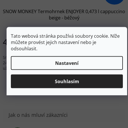
SNOW MONKEY Termohrnek ENJOYER 0,473 l cappuccino
beige - béžový
Skladem
Tato webová stránka používá soubory cookie. Níže
440 Kč
můžete provést jejich nastavení nebo je
Do košíku
odsouhlasit.
Snow Monkey vakuově izolované termosky, udrží Váš nápoj až
Nastavení
24 hodin studený nebo 12 hodin horký, budete si tak moci
užívat svůj životní styl bez ohledu na to, jak je venku.
Souhlasím
ZOBRAZIT VŠECHNY PODOBNÉ PRODUKTY