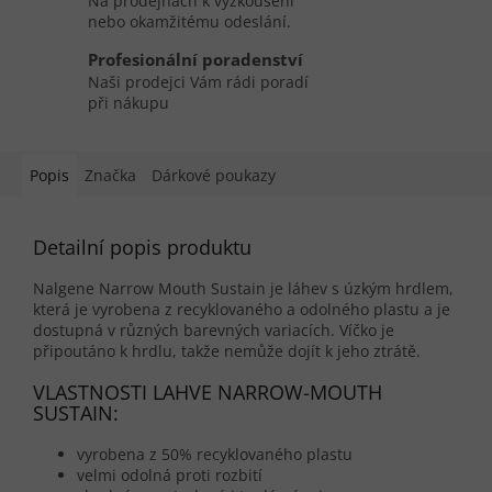
Na prodejnách k vyzkoušení
nebo okamžitému odeslání.
Profesionální poradenství
Naši prodejci Vám rádi poradí
při nákupu
Popis
Značka
Dárkové poukazy
Detailní popis produktu
Nalgene Narrow Mouth Sustain je láhev s úzkým hrdlem,
která je vyrobena z recyklovaného a odolného plastu a je
dostupná v různých barevných variacích. Víčko je
připoutáno k hrdlu, takže nemůže dojít k jeho ztrátě.
VLASTNOSTI LAHVE NARROW-MOUTH
SUSTAIN:
vyrobena z 50% recyklovaného plastu
velmi odolná proti rozbití