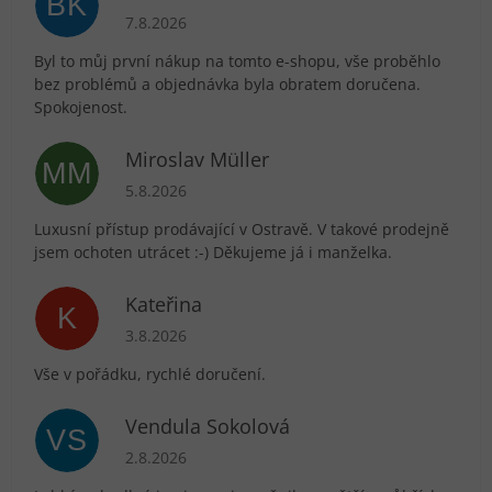
BK
Hodnocení obchodu je 5 z 5 hvězdiček.
7.8.2026
Byl to můj první nákup na tomto e-shopu, vše proběhlo
bez problémů a objednávka byla obratem doručena.
Spokojenost.
Miroslav Müller
MM
Hodnocení obchodu je 5 z 5 hvězdiček.
5.8.2026
Luxusní přístup prodávající v Ostravě. V takové prodejně
jsem ochoten utrácet :-) Děkujeme já i manželka.
Kateřina
K
Hodnocení obchodu je 5 z 5 hvězdiček.
3.8.2026
Vše v pořádku, rychlé doručení.
Vendula Sokolová
VS
Hodnocení obchodu je 5 z 5 hvězdiček.
2.8.2026