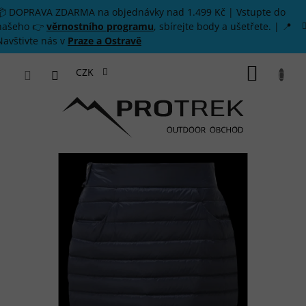
Přejít na obsah
📦 DOPRAVA ZDARMA na objednávky nad 1.499 Kč | Vstupte do
našeho 👉
věrnostního programu
, sbírejte body a ušetřete. | 📍
Navštivte nás v
Praze a Ostravě
NÁKUP
CZK