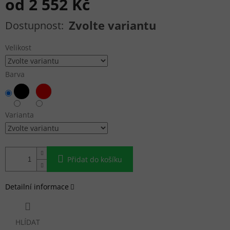
od
2 552 Kč
Měrná cena:
Zvolte variantu
Velikost
Barva
Varianta
Přidat do košíku
Detailní informace
HLÍDAT