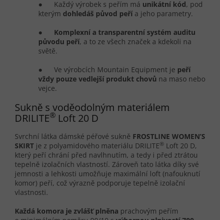
● Každý výrobek s peřím má
unikátní kód
, pod
kterým
dohledáš p
ů
vod pe
ř
í
a jeho parametry.
●
Komplexn
í
a transparentn
í
systém auditu
p
ů
vodu pe
ř
í
, a to ze všech značek a kdekoli na
světě.
● Ve výrobcích Mountain Equipment je
pe
ří
vždy pouze vedlejší produkt chov
ů
na maso nebo
vejce.
Sukně s voděodolným materiálem
®
DRILITE
Loft 20 D
Svrchní látka dámské péřové sukně
FROSTLINE WOMEN’S
®
SKIRT
je z polyamidového materiálu DRILITE
Loft 20 D,
který peří chrání před navlhnutím, a tedy i před ztrátou
tepelně izolačních vlastností. Zároveň tato látka díky své
jemnosti a lehkosti umožňuje maximální loft (nafouknutí
komor) peří, což výrazně podporuje tepelně izolační
vlastnosti.
Každá komora je zvlášť plněna
prachovým peřím