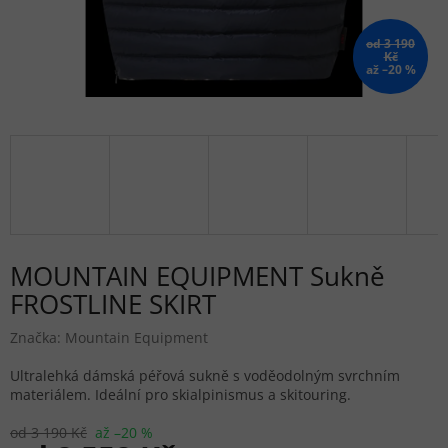
od 3 190
Kč
až –20 %
MOUNTAIN EQUIPMENT Sukně
FROSTLINE SKIRT
Značka:
Mountain Equipment
Ultralehká dámská péřová sukně s voděodolným svrchním
materiálem. Ideální pro skialpinismus a skitouring.
od 3 190 Kč
až –20 %