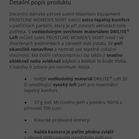
Detailní popis produktu
Decentní dámská péřová sukně Mountain Equipment
FROSTLINE WOMEN’S SKIRT nabízí
extra tepelný komfort
v patřičných partiích, který je při zimních aktivitách tolik
®
potřeba. S
voděodolným svrchním materiálem DRILITE
Loft
můžeš sukni FROSTLINE WOMEN’S SKIRT nosit i ve
zhoršených podmínkách a zároveň máš jistotu, že
peří
okamžitě nenavlhne
a neztratí své tepelně izolační
vlastnosti. Má boční celorozepínací zip takže ji
snadno
oblékneš nebo svlékneš
kdykoli a kdekoli to bude třeba.
V batohu ti zabere jen minimum místa.
®
● Vnější
voděodolný materiál
DRILITE
Loft 20
D umožňující
vysoký loft
peří pro maximální
tepelný komfort.
● 37 g (vel. M) čistého peří v poměru 90/10 a
plnivostí 700 cuin.
● Klasické prošívané komory.
●
Každá komora je peřím plněna zvlášť
s přesně definovaným množstvím peří pro