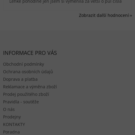
Lehké pohodlné jen jsem si vyměnila za větší o půl čísla
Zobrazit další hodnocení
Zápatí
INFORMACE PRO VÁS
Obchodní podmínky
Ochrana osobních údajů
Doprava a platba
Reklamace a výměna zboží
Prodej použitého zboží
Pravidla - soutěže
O nás
Prodejny
KONTAKTY
Poradna