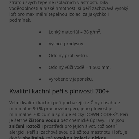
ztrátou svých tepelně izolačních vlastností. Díky
voděodolnosti a nízké hmotnosti si peří zachovává vysoký
loft pro maximální tepelnou izolaci za jakýchkoli
podmínek.
2
● Lehký materiál – 36 g/m
.
● Vysoce prodyšný.
● Odolný proti větru.
● Odolný vůči vodě – 1 500 mm.
● Vyrobeno v Japonsku.
Kvalitní kachní peří s plnivostí 700+
Velmi kvalitní kachní peří pocházející z Číny obsahuje
minimálně 90 % prachového peří, jeho plnivost je
®
minimálně 700 cuin a splňuje etický DOWN CODEX
. Peří
je šetrně
č
išt
ě
no vodou
bez chemické úpravy. Tím jsou
zni
č
eni rozto
č
i
i prostředí pro jejich život, což ocení
alergici. Peří si zachová svou důležitou mastnotu i loft, je
dobře
sbalitelné
, má
vysokou izolaci
a
nízkou