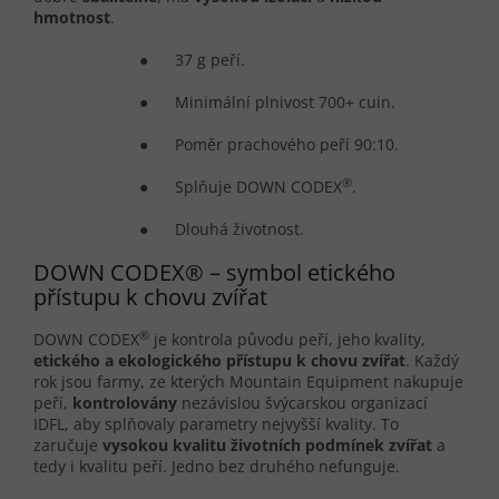
hmotnost
.
● 37 g peří.
● Minimální plnivost 700+ cuin.
● Poměr prachového peří 90:10.
®
● Splňuje DOWN CODEX
.
● Dlouhá životnost.
DOWN CODEX® – symbol etického
přístupu k chovu zvířat
®
DOWN CODEX
je kontrola původu peří, jeho kvality,
etického a ekologického p
ř
ístupu k chovu zví
řat
. Každý
rok jsou farmy, ze kterých Mountain Equipment nakupuje
peří,
kontrolovány
nezávislou švýcarskou organizací
IDFL, aby splňovaly parametry nejvyšší kvality. To
zaručuje
vysokou kvalitu životních podmínek zví
ř
at
a
tedy i kvalitu peří. Jedno bez druhého nefunguje.