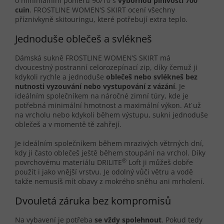
o minimálním poměru 90/10 s
výbornou plnivostí 700
cuin
. FROSTLINE WOMEN’S SKIRT ocení všechny
příznivkyně skitouringu, které potřebují extra teplo.
Jednoduše oblečeš a svlékneš
Dámská sukně FROSTLINE WOMEN’S SKIRT má
dvoucestný postranní celorozepínací zip, díky čemuž ji
kdykoli rychle a jednoduše
oblečeš nebo svlékneš bez
nutnosti vyzouvání nebo vystupování z vázání
. Je
ideálním společníkem na náročné zimní túry, kde je
potřebná minimální hmotnost a maximální výkon. Ať už
na vrcholu nebo kdykoli během výstupu, sukni jednoduše
oblečeš a v momentě tě zahřejí.
Je ideálním společníkem během mrazivých větrných dní,
kdy ji často oblečeš ještě během stoupání na vrchol. Díky
®
povrchovému materiálu DRILITE
Loft ji můžeš dobře
použít i jako vnější vrstvu. Je odolný vůči větru a vodě
takže nemusíš mít obavy z mokrého sněhu ani mrholení.
Dvouletá záruka bez kompromisů
Na vybavení je potřeba
se vždy spolehnout
. Pokud tedy