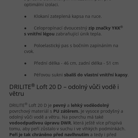
optimální izolaci.
● Klokaní zateplená kapsa na ruce.
®
● Celopropínací dvoucestný
zip značky YKK
s vnitřní légou
zabraňující únik tepla.
● Poloelastický pas s bočním zapínáním na
cvok.
● Přední délka - 46 cm, zadní délka - 51 cm
● Péřovou sukni
sbalíš do vlastní vnitřní kapsy
.
®
DRILITE
Loft 20 D – odolný vůči vodě i
větru
®
DRILITE
Loft 20 D je
pevný
a
lehký vod
ě
odolný
povrchový materiál s
PU
zát
ě
rem.
Je vysoce prodyšný a
odolný vůči vodě a větru. Na povrchu má také
vodoodpudivou úpravu DWR
, která ještě více přispívá
tomu, aby peří zůstalo v suchu i ve vlhkých podmínkách.
Pe
ř
í je tak chrán
ě
no p
ř
ed navlhnutím
a tedy i před