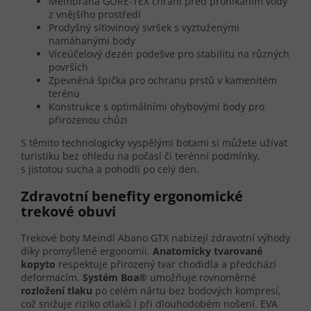
Membrána GORE-TEX chrání před pronikáním vody
z vnějšího prostředí
Prodyšný síťovinový svršek s vyztuženými
namáhanými body
Víceúčelový dezén podešve pro stabilitu na různých
površích
Zpevněná špička pro ochranu prstů v kamenitém
terénu
Konstrukce s optimálními ohybovými body pro
přirozenou chůzi
S těmito technologicky vyspělými botami si můžete užívat
turistiku bez ohledu na počasí či terénní podmínky,
s jistotou sucha a pohodlí po celý den.
Zdravotní benefity ergonomické
trekové obuvi
Trekové boty Meindl Abano GTX nabízejí zdravotní výhody
díky promyšlené ergonomii.
Anatomicky tvarované
kopyto
respektuje přirozený tvar chodidla a předchází
deformacím.
Systém Boa®
umožňuje rovnoměrné
rozložení tlaku
po celém nártu bez bodových kompresí,
což snižuje riziko otlaků i při dlouhodobém nošení. EVA