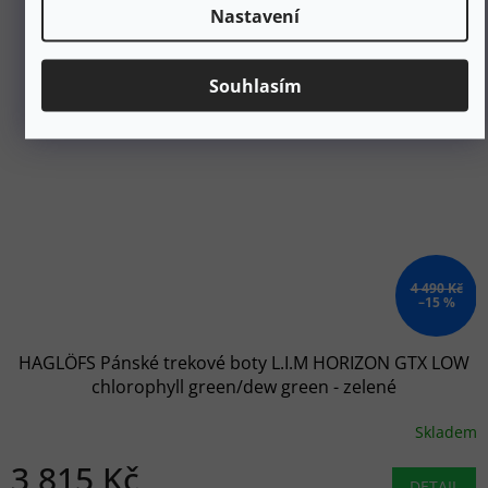
Nastavení
Souhlasím
4 490 Kč
–15 %
HAGLÖFS Pánské trekové boty L.I.M HORIZON GTX LOW
chlorophyll green/dew green - zelené
Skladem
3 815 Kč
DETAIL