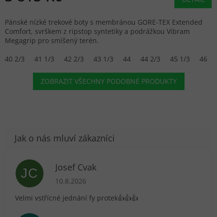
Pánské nízké trekové boty s membránou GORE-TEX Extended
Comfort, svrškem z ripstop syntetiky a podrážkou Vibram
Megagrip pro smíšený terén.
40 2/3
41 1/3
42 2/3
43 1/3
44
44 2/3
45 1/3
46
ZOBRAZIT VŠECHNY PODOBNÉ PRODUKTY
Josef Cvak
JC
Hodnocení obchodu je 5 z 5 hvězdiček.
10.8.2026
Velmi vstřícné jednání fy protek👍👍👍