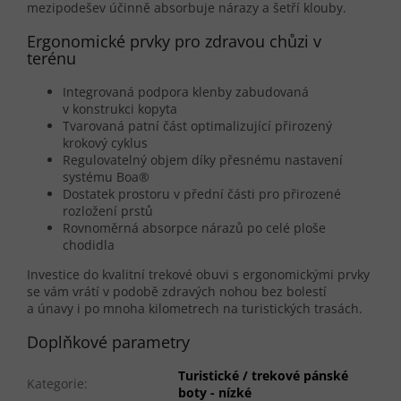
mezipodešev účinně absorbuje nárazy a šetří klouby.
Ergonomické prvky pro zdravou chůzi v
terénu
Integrovaná podpora klenby zabudovaná
v konstrukci kopyta
Tvarovaná patní část optimalizující přirozený
krokový cyklus
Regulovatelný objem díky přesnému nastavení
systému Boa®
Dostatek prostoru v přední části pro přirozené
rozložení prstů
Rovnoměrná absorpce nárazů po celé ploše
chodidla
Investice do kvalitní trekové obuvi s ergonomickými prvky
se vám vrátí v podobě zdravých nohou bez bolestí
a únavy i po mnoha kilometrech na turistických trasách.
Doplňkové parametry
Turistické / trekové pánské
Kategorie
:
boty - nízké