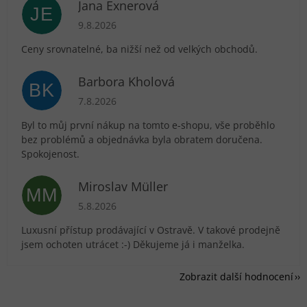
Jana Exnerová
JE
Hodnocení obchodu je 5 z 5 hvězdiček.
9.8.2026
Ceny srovnatelné, ba nižší než od velkých obchodů.
Barbora Kholová
BK
Hodnocení obchodu je 5 z 5 hvězdiček.
7.8.2026
Byl to můj první nákup na tomto e-shopu, vše proběhlo
bez problémů a objednávka byla obratem doručena.
Spokojenost.
Miroslav Müller
MM
Hodnocení obchodu je 5 z 5 hvězdiček.
5.8.2026
Luxusní přístup prodávající v Ostravě. V takové prodejně
jsem ochoten utrácet :-) Děkujeme já i manželka.
Zobrazit další hodnocení