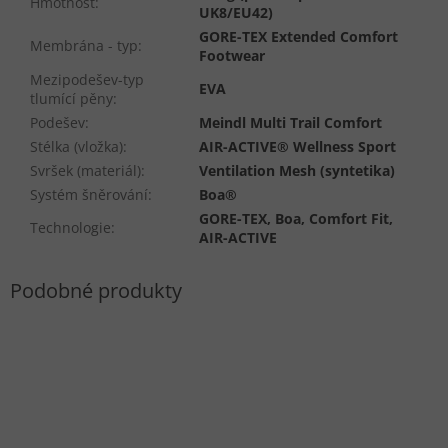
Hmotnost
:
UK8/EU42)
GORE-TEX Extended Comfort
Membrána - typ
:
Footwear
Mezipodešev-typ
EVA
tlumící pěny
:
Podešev
:
Meindl Multi Trail Comfort
Stélka (vložka)
:
AIR-ACTIVE® Wellness Sport
Svršek (materiál)
:
Ventilation Mesh (syntetika)
Systém šněrování
:
Boa®
GORE-TEX, Boa, Comfort Fit,
Technologie
:
AIR-ACTIVE