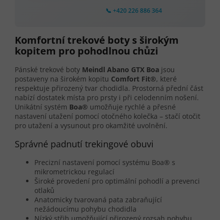
📞 +420 226 886 364
Komfortní trekové boty s širokým
kopitem pro pohodlnou chůzi
Pánské trekové boty
Meindl Abano GTX Boa
jsou
postaveny na širokém kopitu
Comfort Fit®
, které
respektuje přirozený tvar chodidla. Prostorná přední část
nabízí dostatek místa pro prsty i při celodenním nošení.
Unikátní systém
Boa®
umožňuje rychlé a přesné
nastavení utažení pomocí otočného kolečka – stačí otočit
pro utažení a vysunout pro okamžité uvolnění.
Správné padnutí trekingové obuvi
Precizní nastavení pomocí systému Boa® s
mikrometrickou regulací
Široké provedení pro optimální pohodlí a prevenci
otlaků
Anatomicky tvarovaná pata zabraňující
nežádoucímu pohybu chodidla
Nízký střih umožňující přirozený rozsah pohybu