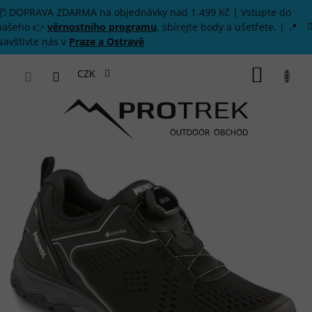
Přejít na obsah
📦 DOPRAVA ZDARMA na objednávky nad 1.499 Kč | Vstupte do
našeho 👉
věrnostního programu
, sbírejte body a ušetřete. | 📍
Navštivte nás v
Praze a Ostravě
NÁKUP
CZK