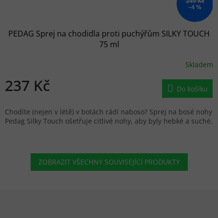
249 Kč
–4 %
PEDAG Sprej na chodidla proti puchýřům SILKY TOUCH
75 ml
Skladem
237 Kč
Do košíku
Chodíte (nejen v létě) v botách rádi naboso? Sprej na bosé nohy
Pedag Silky Touch ošetřuje citlivé nohy, aby byly hebké a suché.
ZOBRAZIT VŠECHNY SOUVISEJÍCÍ PRODUKTY
Zápatí