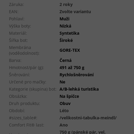
Záruka
:
2 roky
EAN
:
Zvolte variantu
Pohlaví
:
Muži
Výška boty
:
Nízká
Materiál
:
Syntetika
Šířka bot
:
Široké
Membrána
GORE-TEX
(voděodolnost)
:
Barva
:
Černá
Hmotnost/pár (g)
:
491 až 750 g
Šněrování
:
Rychlošněrování
Určené pro mačky
:
Ne
Kategorie (skupina) bot
:
A/B-lehká turistika
Obsázka
:
Na špičce
Druh produktu
:
Obuv
Období
:
Léto
#sizes_table#
:
/velikostni-tabulka-meindl/
Comfort Fit® last
:
Ano
750 g (pánské pár, vel.