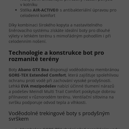
v kotníku
Stélka
AIR-ACTIVE®
s antibakteriální úpravou pro
celodenní komfort
Díky kombinaci širokého kopyta a nastavitelného
šněrovacího systému získáte ideální boty pro dlouhé
výlety v lehkém terénu s mimořádným pohodlím i při
celodenním nošení.
Technologie a konstrukce bot pro
rozmanité terény
Boty
Abano GTX Boa
disponují voděodolnou membránou
GORE-TEX Extended Comfort
, která zajišťuje spolehlivou
ochranu proti vodě při zachování vysoké prodyšnosti.
Lehká
EVA mezipodešev
nabízí účinné tlumení nárazů
a podešev Meindl Multi Trail Comfort poskytuje dobrou
přilnavost v různorodém terénu. Ventilační síťovina na
svršku podporuje odvod tepla a vlhkosti.
Voděodolné trekingové boty s prodyšným
svrškem