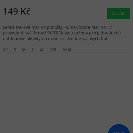
149 Kč
DETAIL
Lehké trekové merino ponožky Pumax Stone Merino - v
provedení naší firmy PROTREK.Jsou určeny pro jednoduché
outdoorové aktivity do nižších i středně vysokých bot.
XS
S
M
L
XL
XXL
XXXL