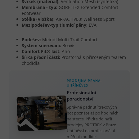
Svršek (materiál):
Ventilation Mesh (syntetika)
Membrána - typ:
GORE-TEX Extended Comfort
Footwear
Stélka (vložka):
AIR-ACTIVE® Wellness Sport
Mezipodešev-typ tlumící pěny:
EVA
Podešev:
Meindl Multi Trail Comfort
Systém šněrování:
Boa®
Comfort Fit® last:
Ano
Šírka přední části:
Prostorná s přirozeným tvarem
chodidla
PRODEJNA PRAHA-
UHŘÍNĚVES
Profesionální
poradenství
Správné padnutí trekových
bot poznáte až po hodinách
na stezce. Přijďte do naší
prodejny PROTREK v Praze-
Uhříněvsi na profesionální
měření chodidel.