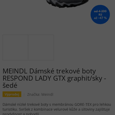
od 4 399
Kč
až –47 %
MEINDL Dámské trekové boty
RESPOND LADY GTX graphit/sky -
šedé
Značka:
Meindl
Výprodej
Dámské nízké trekové boty s membránou GORE-TEX pro lehkou
turistiku. Svršek z kombinace velurové kůže a síťoviny zajišťuje
prodyšnost a pohodlí.