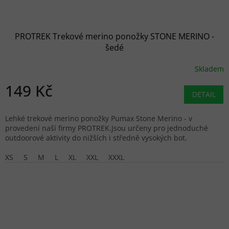
PROTREK Trekové merino ponožky STONE MERINO -
šedé
Skladem
149 Kč
DETAIL
Lehké trekové merino ponožky Pumax Stone Merino - v
provedení naší firmy PROTREK.Jsou určeny pro jednoduché
outdoorové aktivity do nižších i středně vysokých bot.
XS
S
M
L
XL
XXL
XXXL