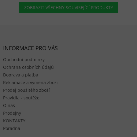
ZOBRAZIT VŠECHNY SOUVISEJÍCÍ PRODUKTY
Zápatí
INFORMACE PRO VÁS
Obchodní podmínky
Ochrana osobních údajů
Doprava a platba
Reklamace a výměna zboží
Prodej použitého zboží
Pravidla - soutěže
O nás
Prodejny
KONTAKTY
Poradna