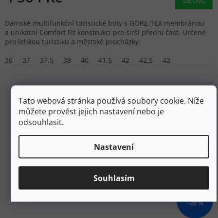
DETAIL
Dámské multifunkční turistické boty s GORE-TEX membránou
a unikátní Comfort Fit konstrukcí pro širší přední část. Určené
pro lehkou turistiku a městské procházky.
36
37
37,5
38
40
41,5
42
42,5
43
Tato webová stránka používá soubory cookie. Níže
můžete provést jejich nastavení nebo je
odsouhlasit.
Nastavení
Souhlasím
3 499 Kč
–20 %