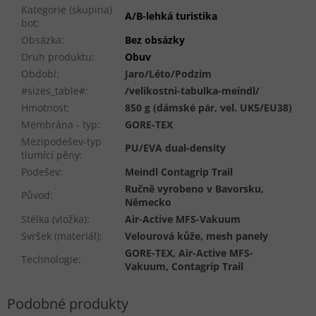
Kategorie (skupina)
A/B-lehká turistika
bot
:
Obsázka
:
Bez obsázky
Druh produktu
:
Obuv
Období
:
Jaro/Léto/Podzim
#sizes_table#
:
/velikostni-tabulka-meindl/
Hmotnost
:
850 g (dámské pár, vel. UK5/EU38)
Membrána - typ
:
GORE-TEX
Mezipodešev-typ
PU/EVA dual-density
tlumící pěny
:
Podešev
:
Meindl Contagrip Trail
Ručně vyrobeno v Bavorsku,
Původ
:
Německo
Stélka (vložka)
:
Air-Active MFS-Vakuum
Svršek (materiál)
:
Velourová kůže, mesh panely
GORE-TEX, Air-Active MFS-
Technologie
:
Vakuum, Contagrip Trail