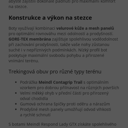
abyste zajistili dokonalé padnutí pro maximální komfort
na stezce.
Konstrukce a výkon na stezce
Boty využívají kombinaci
velurové kůže a mesh panelů
pro optimální rovnováhu mezi odolností a prodyšností.
GORE-TEX membrána
zajišťuje spolehlivou voděodolnost
při zachování prodyšnosti, takže vaše nohy zůstanou
suché i v nepříznivých podmínkách. Nízký profil bot
poskytuje maximální svobodu pohybu a přirozené
vnímání terénu.
Trekingová obuv pro různé typy terénu
Podrážka
Meindl Contagrip Trail
s optimálním
vzorkem pro dobrou přilnavost na různých površích
Velmi měkký ohyb v přední části pro přirozený
odval chodidla
Gumová ochrana špičky proti oděru a nárazům
Prodyšné mesh panely umožňují odvod vlhkosti
a rychlé schnutí
S botami Meindl Respond Lady GTX získáte spolehlivého