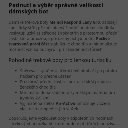
Padnutí a výběr správné velikosti
dámských bot
Dámské trekové boty
Meindl Respond Lady GTX
nabízejí
specifický střih přizpůsobený ženské anatomii chodidla.
Poskytují úzký až středně široký střih s prostornou přední
částí, která umožňuje přirozený pohyb prstů.
Pečlivě
tvarovaná patní část
stabilizuje chodidlo a minimalizuje
možnost vzniku puchýřů i při celodenních tůrách.
Pohodlné trekové boty pro lehkou turistiku
Šněrovací systém se třemi textilními očky a patním
háčkem pro přesné utažení
Prostorná přední část respektující širší proporce
ženského chodidla
Minimální doba záběhu díky měkkým materiálům
(typicky 2-5 km)
Vyjímatelná stélka
Air-Active
umožňuje vložení
vlastních ortopedických vložek
Doporučujeme vyzkoušet boty v odpoledních hodinách
s trekovými ponožkami, které budete při túrách používat,