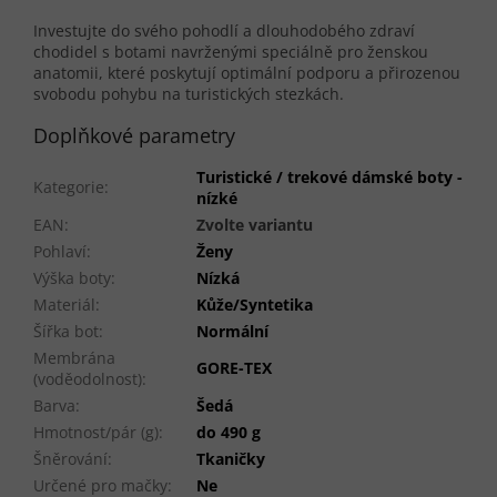
Investujte do svého pohodlí a dlouhodobého zdraví
chodidel s botami navrženými speciálně pro ženskou
anatomii, které poskytují optimální podporu a přirozenou
svobodu pohybu na turistických stezkách.
Doplňkové parametry
Turistické / trekové dámské boty -
Kategorie
:
nízké
EAN
:
Zvolte variantu
Pohlaví
:
Ženy
Výška boty
:
Nízká
Materiál
:
Kůže/Syntetika
Šířka bot
:
Normální
Membrána
GORE-TEX
(voděodolnost)
:
Barva
:
Šedá
Hmotnost/pár (g)
:
do 490 g
Šněrování
:
Tkaničky
Určené pro mačky
:
Ne