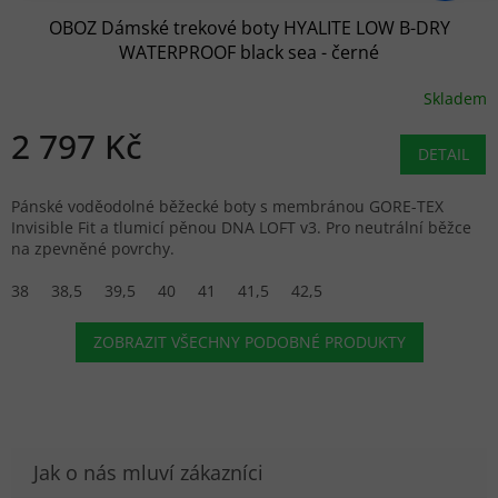
OBOZ Dámské trekové boty HYALITE LOW B-DRY
WATERPROOF black sea - černé
Skladem
2 797 Kč
DETAIL
Pánské voděodolné běžecké boty s membránou GORE-TEX
Invisible Fit a tlumicí pěnou DNA LOFT v3. Pro neutrální běžce
na zpevněné povrchy.
38
38,5
39,5
40
41
41,5
42,5
ZOBRAZIT VŠECHNY PODOBNÉ PRODUKTY