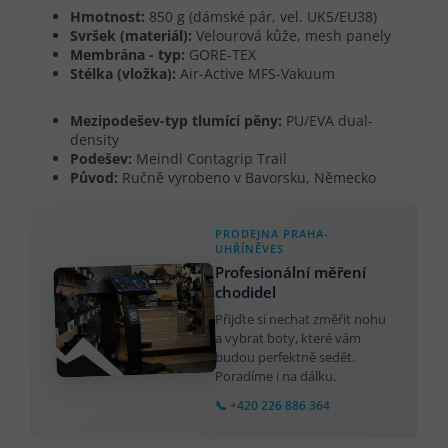
Hmotnost:
850 g (dámské pár, vel. UK5/EU38)
Svršek (materiál):
Velourová kůže, mesh panely
Membrána - typ:
GORE-TEX
Stélka (vložka):
Air-Active MFS-Vakuum
Mezipodešev-typ tlumící pěny:
PU/EVA dual-
density
Podešev:
Meindl Contagrip Trail
Původ:
Ručně vyrobeno v Bavorsku, Německo
PRODEJNA PRAHA-
UHŘÍNĚVES
Profesionální měření
chodidel
Přijďte si nechat změřit nohu
a vybrat boty, které vám
budou perfektně sedět.
Poradíme i na dálku.
📞 +420 226 886 364