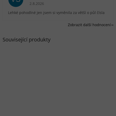
Hodnocení obchodu je 5 z 5 hvězdiček.
2.8.2026
Lehké pohodlné jen jsem si vyměnila za větší o půl čísla
Zobrazit další hodnocení
Související produkty