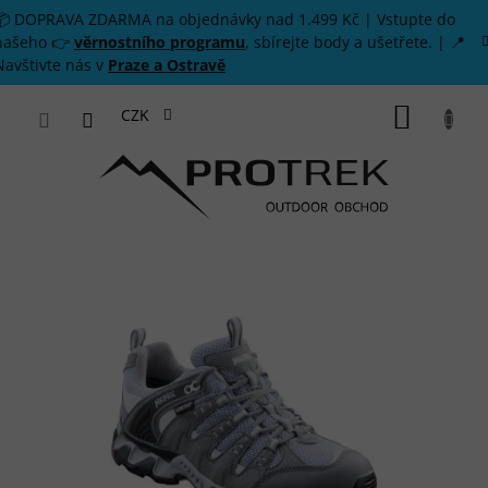
Přejít na obsah
📦 DOPRAVA ZDARMA na objednávky nad 1.499 Kč | Vstupte do
našeho 👉
věrnostního programu
, sbírejte body a ušetřete. | 📍
Navštivte nás v
Praze a Ostravě
NÁKUP
CZK