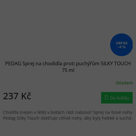
249 Kč
–4 %
PEDAG Sprej na chodidla proti puchýřům SILKY TOUCH
75 ml
Skladem
237 Kč
Do košíku
Chodíte (nejen v létě) v botách rádi naboso? Sprej na bosé nohy
Pedag Silky Touch ošetřuje citlivé nohy, aby byly hebké a suché.