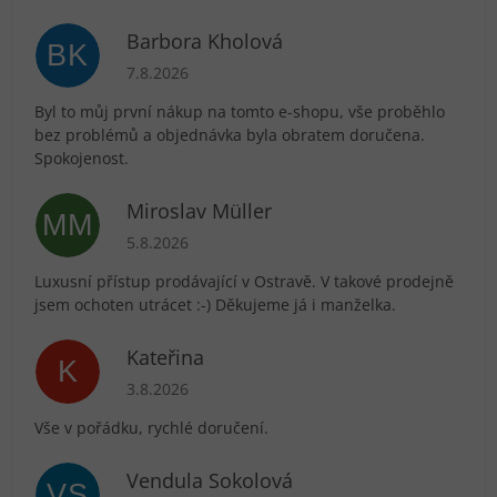
Barbora Kholová
BK
Hodnocení obchodu je 5 z 5 hvězdiček.
7.8.2026
Byl to můj první nákup na tomto e-shopu, vše proběhlo
bez problémů a objednávka byla obratem doručena.
Spokojenost.
Miroslav Müller
MM
Hodnocení obchodu je 5 z 5 hvězdiček.
5.8.2026
Luxusní přístup prodávající v Ostravě. V takové prodejně
jsem ochoten utrácet :-) Děkujeme já i manželka.
Kateřina
K
Hodnocení obchodu je 5 z 5 hvězdiček.
3.8.2026
Vše v pořádku, rychlé doručení.
Vendula Sokolová
VS