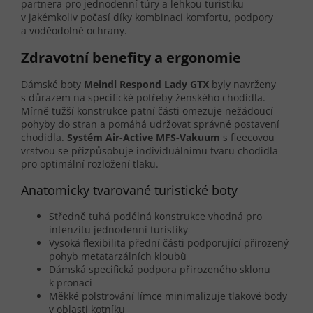
partnera pro jednodenní túry a lehkou turistiku
v jakémkoliv počasí díky kombinaci komfortu, podpory
a voděodolné ochrany.
Zdravotní benefity a ergonomie
Dámské boty
Meindl Respond Lady GTX
byly navrženy
s důrazem na specifické potřeby ženského chodidla.
Mírně tužší konstrukce patní části omezuje nežádoucí
pohyby do stran a pomáhá udržovat správné postavení
chodidla.
Systém Air-Active MFS-Vakuum
s fleecovou
vrstvou se přizpůsobuje individuálnímu tvaru chodidla
pro optimální rozložení tlaku.
Anatomicky tvarované turistické boty
Středně tuhá podélná konstrukce vhodná pro
intenzitu jednodenní turistiky
Vysoká flexibilita přední části podporující přirozený
pohyb metatarzálních kloubů
Dámská specifická podpora přirozeného sklonu
k pronaci
Měkké polstrování límce minimalizuje tlakové body
v oblasti kotníku