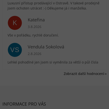
Luxusní přístup prodávající v Ostravě. V takové prodejně
jsem ochoten utrácet :-) Děkujeme já i manželka.
Kateřina
K
Hodnocení obchodu je 5 z 5 hvězdiček.
3.8.2026
Vše v pořádku, rychlé doručení.
Vendula Sokolová
VS
Hodnocení obchodu je 5 z 5 hvězdiček.
2.8.2026
Lehké pohodlné jen jsem si vyměnila za větší o půl čísla
Zobrazit další hodnocení
Zápatí
INFORMACE PRO VÁS