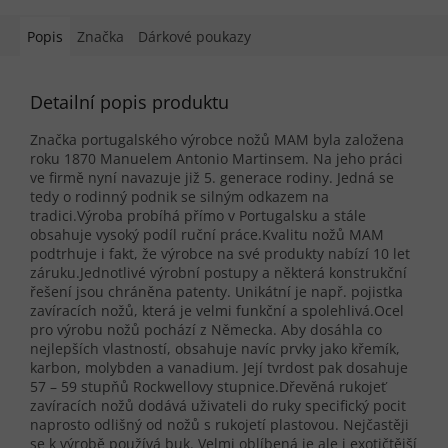
Popis
Značka
Dárkové poukazy
Detailní popis produktu
Značka portugalského výrobce nožů MAM byla založena
roku 1870 Manuelem Antonio Martinsem. Na jeho práci
ve firmě nyní navazuje již 5. generace rodiny. Jedná se
tedy o rodinný podnik se silným odkazem na
tradici.Výroba probíhá přímo v Portugalsku a stále
obsahuje vysoký podíl ruční práce.Kvalitu nožů MAM
podtrhuje i fakt, že výrobce na své produkty nabízí 10 let
záruku.Jednotlivé výrobní postupy a některá konstrukční
řešení jsou chráněna patenty. Unikátní je např. pojistka
zavíracích nožů, která je velmi funkční a spolehlivá.Ocel
pro výrobu nožů pochází z Německa. Aby dosáhla co
nejlepších vlastností, obsahuje navíc prvky jako křemík,
karbon, molybden a vanadium. Její tvrdost pak dosahuje
57 – 59 stupňů Rockwellovy stupnice.Dřevěná rukojeť
zavíracích nožů dodává uživateli do ruky specifický pocit
naprosto odlišný od nožů s rukojetí plastovou. Nejčastěji
se k výrobě používá buk. Velmi oblíbená je ale i exotičtější