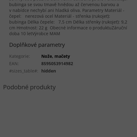
bubinga se svou tmavě hnědou až červenou barvou a
v nabídce nechybí ani hladká oliva. Parametry Materiál -
čepel: nerezová ocel Materiál - střenka (rukojeť):
bubinga Délka čepele: 7,5 cm Délka střenky (rukojeť): 9,2
cm Hmotnost: 22 g Obecné informace o produktuZáruční
doba 10 letVýrobce MAM
Doplňkové parametry
Kategorie
:
Nože, mačety
EAN
:
8595053914982
#sizes_table#
:
hidden