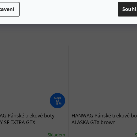
í chodidla
i při celodenní zátěži
tavení
Souhl
ovanou ergonomií vám zajistí komfort na túrách a dlouhodobě
idelných outdoorových aktivitách.
5 749
Kč
–18 %
G Pánské trekové boty
HANWAG Pánské trekové bo
Y SF EXTRA GTX
ALASKA GTX brown
blue/sulphur - modrošedé
Skladem