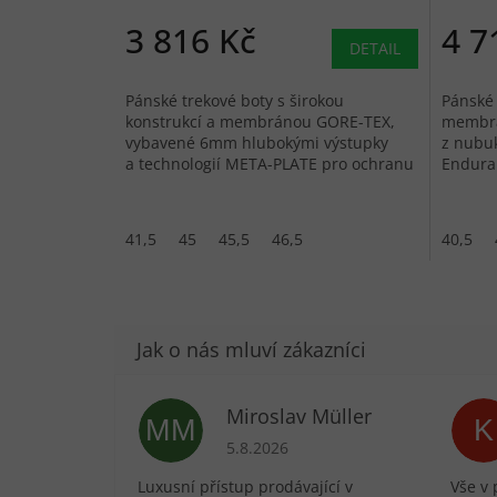
3 816 Kč
4 7
DETAIL
Pánské trekové boty s širokou
Pánské 
konstrukcí a membránou GORE-TEX,
membrán
vybavené 6mm hlubokými výstupky
z nubu
a technologií META-PLATE pro ochranu
Enduran
proti kamenům.
turistik
41,5
45
45,5
46,5
40,5
Miroslav Müller
MM
K
Hodnocení obchodu je 5 z 5 hvězdič
5.8.2026
Luxusní přístup prodávající v
Vše v 