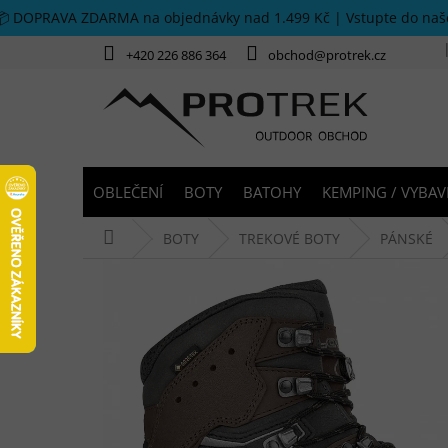
Přejít na obsah
📦 DOPRAVA ZDARMA na objednávky nad 1.499 Kč | Vstupte do na
+420 226 886 364
obchod@protrek.cz
OBLEČENÍ
BOTY
BATOHY
KEMPING / VYBAV
Domů
BOTY
TREKOVÉ BOTY
PÁNSKÉ