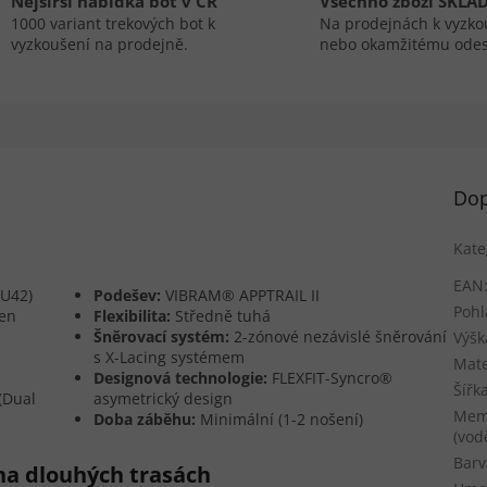
Nejširší nabídka bot v ČR
Všechno zboží SKLA
1000 variant trekových bot k
Na prodejnách k vyzko
vyzkoušení na prodejně.
nebo okamžitému odes
Dop
Kate
EAN
EU42)
Podešev:
VIBRAM® APPTRAIL II
Pohl
en
Flexibilita:
Středně tuhá
Šněrovací systém:
2-zónové nezávislé šněrování
Výšk
s X-Lacing systémem
Mate
Designová technologie:
FLEXFIT-Syncro®
Šířk
(Dual
asymetrický design
Mem
Doba záběhu:
Minimální (1-2 nošení)
(vod
Barv
 na dlouhých trasách