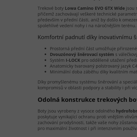
Trekové boty
Lowa Camino EVO GTX Wide
jsou 
přičemž zachovávají veškeré technické parametr
především v přední části, aniž by došlo k omezení
spolehlivé vedení nohy i na náročnějším terénu.
Komfortní padnutí díky inovativnímu 
Prostorná přední část umožňuje přirozené p
Dvouzónový šněrovací systém
s válečkov
Systém
I-LOCK
pro oddělené utažení předn
Anatomicky tvarovaný polstrovaný jazyk C4 
Minimální doba záběhu díky kvalitním mat
Díky promyšlenému systému šněrování a speciál
kompromisů v oblasti podpory a stability i při v
Odolná konstrukce trekových bo
Boty jsou vyrobeny z vysoce odolného
hydrofobn
poskytuje vynikající ochranu proti vnějším vlivů
zachování prodyšnosti, takže vaše nohy zůstano
pro maximální životnost i při intenzivním použí