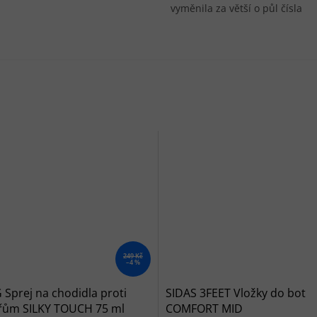
vyměnila za větší o půl čísla
249 Kč
–4 %
Sprej na chodidla proti
SIDAS 3FEET Vložky do bot
řům SILKY TOUCH 75 ml
COMFORT MID