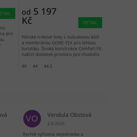
5 197
od
ETAIL
Kč
DETAIL
nou
ra pro
Pánské trekové boty s nubukovou kůží
ku.
a membránou GORE-TEX pro lehkou
ý
turistiku. Široká konstrukce Comfort-Fit
nabízí dostatek prostoru pro chodidlo.
40
44
44,5
ová
Vendula Obstová
VO
je 5 z 5 hvězdiček.
Hodnocení obchodu je 5 z 5 hvězdiček.
2.8.2026
Rychlé vyřízená objednávka a