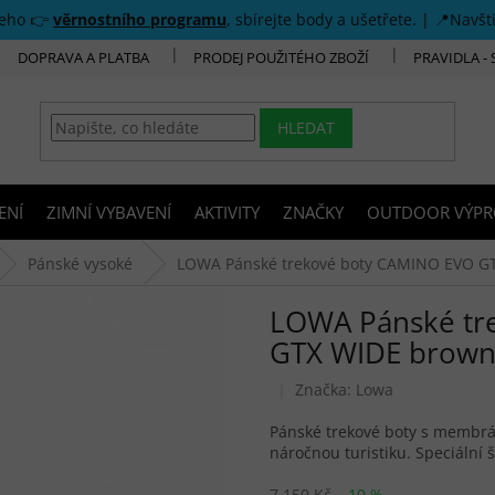
šeho 👉
věrnostního programu
, sbírejte body a ušetřete. | 📍Navšt
DOPRAVA A PLATBA
PRODEJ POUŽITÉHO ZBOŽÍ
PRAVIDLA -
HLEDAT
ENÍ
ZIMNÍ VYBAVENÍ
AKTIVITY
ZNAČKY
OUTDOOR VÝPR
Pánské vysoké
LOWA Pánské trekové boty CAMINO EVO GT
LOWA Pánské tr
GTX WIDE brown/
Značka:
Lowa
Pánské trekové boty s membr
náročnou turistiku. Speciální
7 150 Kč
–10 %