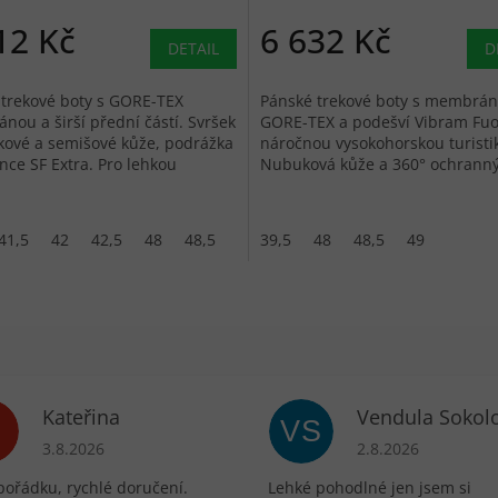
12 Kč
6 632 Kč
DETAIL
D
trekové boty s GORE-TEX
Pánské trekové boty s membrá
ou a širší přední částí. Svršek
GORE-TEX a podešví Vibram Fuo
kové a semišové kůže, podrážka
náročnou vysokohorskou turisti
ce SF Extra. Pro lehkou
Nubuková kůže a 360° ochrann
u.
prstenec.
41,5
42
42,5
48
48,5
39,5
48
48,5
49
Kateřina
Vendula Sokol
VS
ek.
Hodnocení obchodu je 5 z 5 hvězdiček.
Hodnocení obchodu 
3.8.2026
2.8.2026
pořádku, rychlé doručení.
Lehké pohodlné jen jsem si