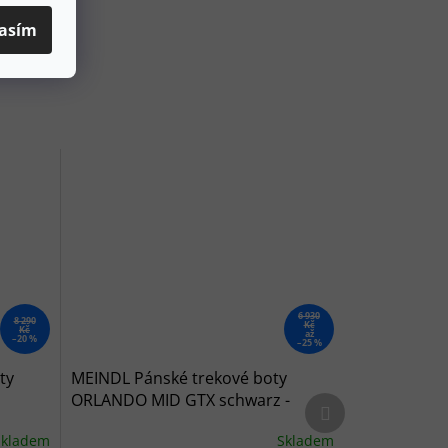
asím
6 930
8 290
Kč
Kč
až
–20 %
–25 %
ty
MEINDL Pánské trekové boty
ORLANDO MID GTX schwarz -
Další produkt
černé
Skladem
Skladem