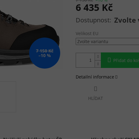
6 435 Kč
Měrná cena:
Zvolte 
Velikost EU
7 150 Kč
–10 %
Přidat do ko
Detailní informace
HLÍDAT