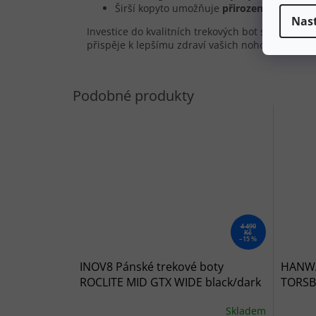
Širší kopyto umožňuje
přirozené postaven
Nas
Investice do kvalitních trekových bot s proprac
přispěje k lepšímu zdraví vašich nohou při prav
4 490
Kč
–15 %
INOV8 Pánské trekové boty
HANWA
ROCLITE MID GTX WIDE black/dark
TORSB
grey - černé
smoke
Skladem