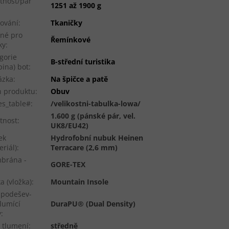
tnost/pár
1251 až 1900 g
ování
:
Tkaničky
né pro
Řemínkové
ky
:
gorie
B-střední turistika
pina) bot
:
ázka
:
Na špičce a patě
 produktu
:
Obuv
es_table#
:
/velikostni-tabulka-lowa/
1.600 g (pánské pár, vel.
tnost
:
UK8/EU42)
ek
Hydrofobní nubuk Heinen
eriál)
:
Terracare (2,6 mm)
brána -
GORE-TEX
ka (vložka)
:
Mountain Insole
ipodešev-
tlumící
DuraPU® (Dual Density)
y
:
 tlumení
:
středně