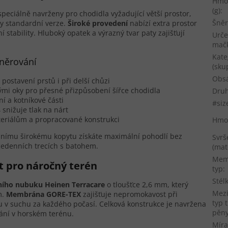
Hmo
(g)
:
speciálně navrženy pro chodidla vyžadující větší prostor,
Šněr
y standardní verze.
Široké provedení
nabízí extra prostor
 stability. Hluboký opatek a výrazný tvar paty zajišťují
Urče
mač
Kate
šněrování
(sku
Obs
ostavení prstů i při delší chůzi
ými oky pro přesné přizpůsobení šířce chodidla
Druh
í a kotníkové části
#siz
snižuje tlak na nárt
eriálům a propracované konstrukci
Hmo
nímu širokému kopytu získáte maximální pohodlí bez
Svrš
ícedenních trecích s batohem.
(mat
Mem
t pro náročný terén
typ
:
Stél
ího nubuku Heinen Terracare
o tloušťce 2,6 mm, který
Mez
m.
Membrána GORE-TEX
zajišťuje nepromokavost při
typ 
u v suchu za každého počasí. Celková konstrukce je navržena
pěn
vání v horském terénu.
Míra