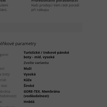
DEM
Profesionální poradenství
ušení
Naši prodejci Vám rádi poradí
lání.
při nákupu
lňkové parametry
Turistické / trekové pánské
gorie
:
boty - mid, vysoké
:
Zvolte variantu
aví
:
Muži
a boty
:
Vysoká
riál
:
Kůže
a bot
:
Široké
brána
GORE-TEX
,
Membrána
ěodolnost)
:
(voděodolnost)
a
:
Hnědá