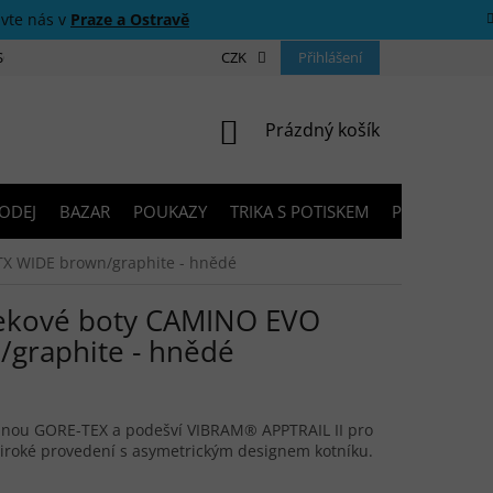
ivte nás v
Praze a Ostravě
 SOUTĚŽE
O NÁS
PRODEJNY
CZK
KONTAKTY
Přihlášení
PORADNA
NÁKUPNÍ KOŠÍK
Prázdný košík
ODEJ
BAZAR
POUKAZY
TRIKA S POTISKEM
PŮJČOVNA V
X WIDE brown/graphite - hnědé
ekové boty CAMINO EVO
graphite - hnědé
ánou GORE-TEX a podešví VIBRAM® APPTRAIL II pro
 široké provedení s asymetrickým designem kotníku.