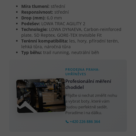
Míra tlumení:
střední
Responsivnost:
střední
Drop (mm):
6,0 mm
Podešev:
LOWA TRAC AGILITY 2
Technologie:
LOWA DYNAEVA, Carbon-reinforced
plate, 5D Reptex, GORE-TEX Invisible Fit
Terénní kompatibilita:
les, hory, přírodní terén,
lehká tůra, náročná tůra
Typ běhu:
trail running, neutrální běh
PRODEJNA PRAHA-
UHŘÍNĚVES
Profesionální měření
chodidel
Přijďte si nechat změřit nohu
a vybrat boty, které vám
budou perfektně sedět.
Poradíme i na dálku.
📞 +420 226 886 364