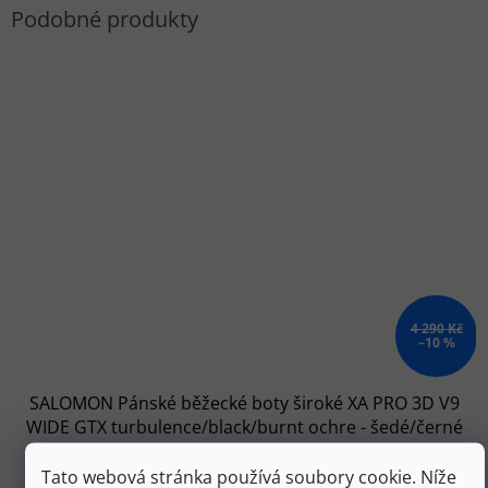
4 290 Kč
–10 %
SALOMON Pánské běžecké boty široké XA PRO 3D V9
WIDE GTX turbulence/black/burnt ochre - šedé/černé
Skladem
Tato webová stránka používá soubory cookie. Níže