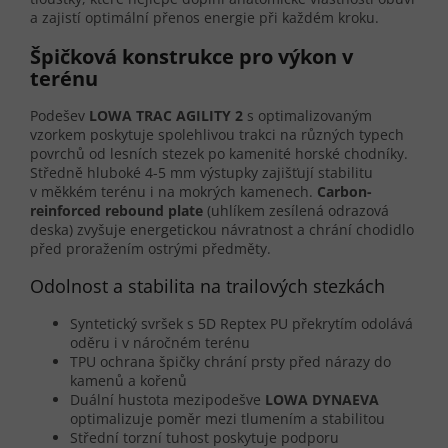
a zajistí optimální přenos energie při každém kroku.
Špičková konstrukce pro výkon v
terénu
Podešev
LOWA TRAC AGILITY 2
s optimalizovaným
vzorkem poskytuje spolehlivou trakci na různých typech
povrchů od lesních stezek po kamenité horské chodníky.
Středně hluboké 4-5 mm výstupky zajišťují stabilitu
v měkkém terénu i na mokrých kamenech.
Carbon-
reinforced rebound plate
(uhlíkem zesílená odrazová
deska) zvyšuje energetickou návratnost a chrání chodidlo
před proražením ostrými předměty.
Odolnost a stabilita na trailových stezkách
Syntetický svršek s 5D Reptex PU překrytím odolává
oděru i v náročném terénu
TPU ochrana špičky chrání prsty před nárazy do
kamenů a kořenů
Duální hustota mezipodešve
LOWA DYNAEVA
optimalizuje poměr mezi tlumením a stabilitou
Střední torzní tuhost poskytuje podporu