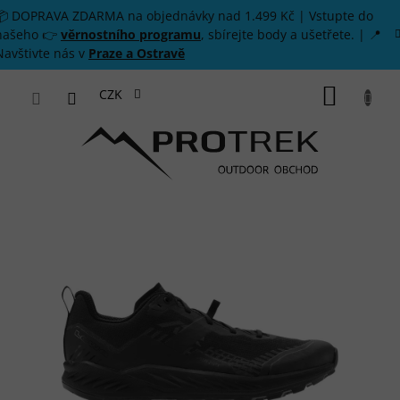
Přejít na obsah
📦 DOPRAVA ZDARMA na objednávky nad 1.499 Kč | Vstupte do
našeho 👉
věrnostního programu
, sbírejte body a ušetřete. | 📍
Navštivte nás v
Praze a Ostravě
NÁKUP
CZK