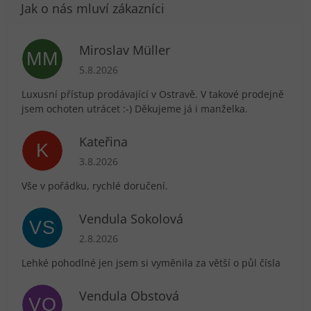
Miroslav Müller
MM
Hodnocení obchodu je 5 z 5 hvězdiček.
5.8.2026
Luxusní přístup prodávající v Ostravě. V takové prodejně
jsem ochoten utrácet :-) Děkujeme já i manželka.
Kateřina
K
Hodnocení obchodu je 5 z 5 hvězdiček.
3.8.2026
Vše v pořádku, rychlé doručení.
Vendula Sokolová
VS
Hodnocení obchodu je 5 z 5 hvězdiček.
2.8.2026
Lehké pohodlné jen jsem si vyměnila za větší o půl čísla
Vendula Obstová
VO