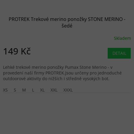
PROTREK Trekové merino ponožky STONE MERINO -
šedé
Skladem
149 Kč
DETAIL
Lehké trekové merino ponožky Pumax Stone Merino - v
provedení naší firmy PROTREK.Jsou určeny pro jednoduché
outdoorové aktivity do nižších i středně vysokých bot.
XS
S
M
L
XL
XXL
XXXL