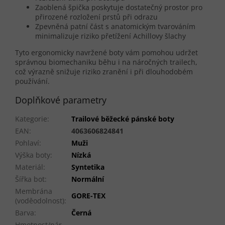
Zaoblená špička poskytuje dostatečný prostor pro
přirozené rozložení prstů při odrazu
Zpevněná patní část s anatomickým tvarováním
minimalizuje riziko přetížení Achillovy šlachy
Tyto ergonomicky navržené boty vám pomohou udržet
správnou biomechaniku běhu i na náročných trailech,
což výrazně snižuje riziko zranění i při dlouhodobém
používání.
Doplňkové parametry
Kategorie
:
Trailové běžecké pánské boty
EAN
:
4063606824841
Pohlaví
:
Muži
Výška boty
:
Nízká
Materiál
:
Syntetika
Šířka bot
:
Normální
Membrána
GORE-TEX
(voděodolnost)
:
Barva
:
Černá
Hmotnost/pár