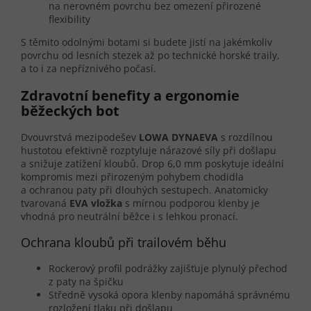
na nerovném povrchu bez omezení přirozené
flexibility
S těmito odolnými botami si budete jistí na jakémkoliv
povrchu od lesních stezek až po technické horské traily,
a to i za nepříznivého počasí.
Zdravotní benefity a ergonomie
běžeckých bot
Dvouvrstvá mezipodešev
LOWA DYNAEVA
s rozdílnou
hustotou efektivně rozptyluje nárazové síly při došlapu
a snižuje zatížení kloubů. Drop 6,0 mm poskytuje ideální
kompromis mezi přirozeným pohybem chodidla
a ochranou paty při dlouhých sestupech. Anatomicky
tvarovaná
EVA vložka
s mírnou podporou klenby je
vhodná pro neutrální běžce i s lehkou pronací.
Ochrana kloubů při trailovém běhu
Rockerový profil podrážky zajišťuje plynulý přechod
z paty na špičku
Středně vysoká opora klenby napomáhá správnému
rozložení tlaku při došlapu