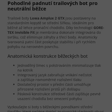
Pohodlné padnutí trailových bot pro
neutrální běžce
Trailové boty
Lowa Amplux 2 GTX
jsou postaveny na
standardním kopytě se střední šířkou, ideálním pro
běžné až lehce pronační chodidlo. Díky technologii
GORE-
TEX Invisible Fit
je membrána dokonale integrována do
svršku, což eliminuje záhyby a třecí body. Anatomicky
tvarovaná patní část poskytuje stabilitu i při rychlém
pohybu na nerovném povrchu.
Anatomická konstrukce běžeckých bot
Jednodílný límec s polstrováním minimalizuje tlak
na kotník
Integrovaný jazyk zabraňuje vnikání nečistot
a zajišťuje rovnoměrné rozložení tlaku
Dostatečný prostor v přední části umožňuje
přirozené rozložení prstů při došlapu
Pásková konstrukce středové části zajišťuje pevné
usazení chodidla bez omezení pohybu
Vyzkoušejte si boty s běžeckými ponožkami střední
tloušťky, které nejlépe doplní anatomické vlastnosti obuvi