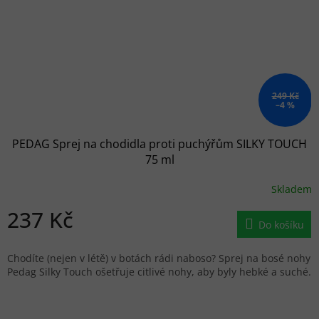
249 Kč
–4 %
PEDAG Sprej na chodidla proti puchýřům SILKY TOUCH
75 ml
Skladem
237 Kč
Do košíku
Chodíte (nejen v létě) v botách rádi naboso? Sprej na bosé nohy
Pedag Silky Touch ošetřuje citlivé nohy, aby byly hebké a suché.