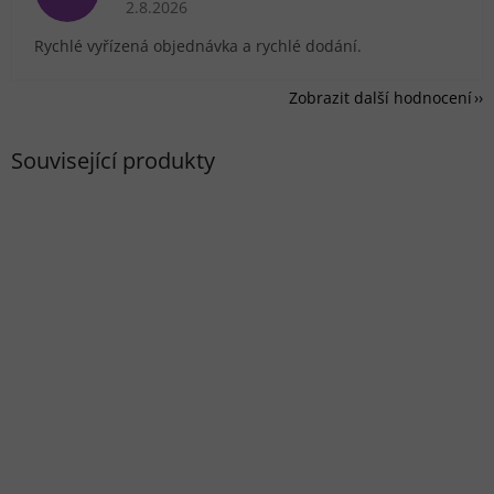
Hodnocení obchodu je 5 z 5 hvězdiček.
2.8.2026
Rychlé vyřízená objednávka a rychlé dodání.
Zobrazit další hodnocení
Související produkty