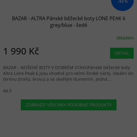
–52 %
BAZAR - ALTRA Pánské běžecké boty LONE PEAK 6
grey/blue - šedé
Skladem
1 990 Kč
DETAIL
BAZAR - NOŠENÉ BOTY V DOBRÉM STAVUPánské běžecké boty
Altra Lone Peak 6 jsou vhodné pro velmi široké nárty, ideální do
terénu (trailu, krosu) a se skvělým tlumením. Jedná...
44,5
ZOBRAZIT VŠECHNY PODOBNÉ PRODUKTY