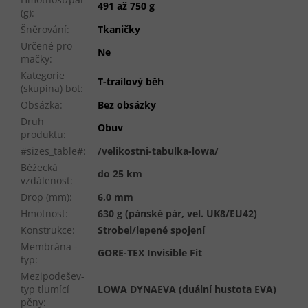
491 až 750 g
(g)
:
Šněrování
:
Tkaničky
Určené pro
Ne
mačky
:
Kategorie
T-trailový běh
(skupina) bot
:
Obsázka
:
Bez obsázky
Druh
Obuv
produktu
:
#sizes_table#
:
/velikostni-tabulka-lowa/
Běžecká
do 25 km
vzdálenost
:
Drop (mm)
:
6,0 mm
Hmotnost
:
630 g (pánské pár, vel. UK8/EU42)
Konstrukce
:
Strobel/lepené spojení
Membrána -
GORE-TEX Invisible Fit
typ
:
Mezipodešev-
typ tlumící
LOWA DYNAEVA (duální hustota EVA)
pěny
: