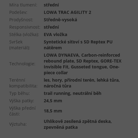
Míra tlumení
:
střední
Podešev
:
LOWA TRAC AGILITY 2
Prodyšnost
:
Středně-vysoká
Responsivnost
:
střední
Stélka (vložka)
:
EVA vložka
Svršek
Syntetické síťoví s 5D Reptex PU
(materiál)
:
nátěrem
LOWA DYNAEVA, Carbon-reinforced
rebound plate, 5D Reptex, GORE-TEX
Technologie
:
Invisible Fit, Gusseted tongue, One-
piece collar
Terénní
les, hory, přírodní terén, lehká tůra,
kompatibilita
:
náročná tůra
Typ běhu
:
trail running, neutrální běh
Výška patky
:
24,5 mm
Výška přední
18,5 mm
části
:
Uhlíkově zesílená zpětná deska,
Výztuha
:
zpevněná patka