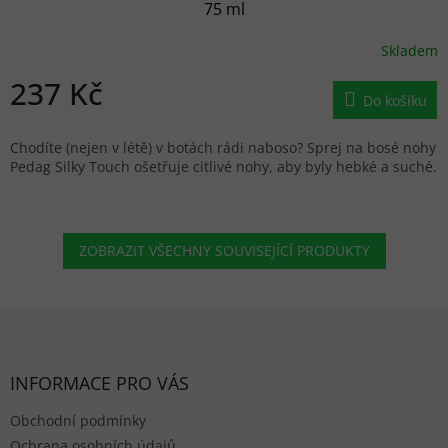
75 ml
Skladem
237 Kč
Do košíku
Chodíte (nejen v létě) v botách rádi naboso? Sprej na bosé nohy
Pedag Silky Touch ošetřuje citlivé nohy, aby byly hebké a suché.
ZOBRAZIT VŠECHNY SOUVISEJÍCÍ PRODUKTY
Zápatí
INFORMACE PRO VÁS
Obchodní podmínky
Ochrana osobních údajů