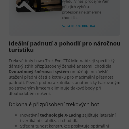
výletů. V naší prodejně Vám
při jejich výběru
profesionálně změříme
chodidla.
📞 +420 226 886 364
Ideální padnutí a pohodlí pro náročnou
turistiku
Trekové boty Lowa Trek Evo GTX Mid nabízejí specifický
dámský střih přizpůsobený ženské anatomii chodidla.
Dvouzónový šněrovací systém
umožňuje nezávislé
utažení přední části a kotníku pro maximální přesnost
padnutí. Pevná podpora kotníku s anatomicky tvarovaným
polstrovaným límcem eliminuje tlakové body při
dlouhodobém nošení.
Dokonalé přizpůsobení trekových bot
Inovativní
technologie X-Lacing
zajišťuje laterální
i vertikální stabilizaci chodidla
Střední tuhost konstrukce poskytuje optimální