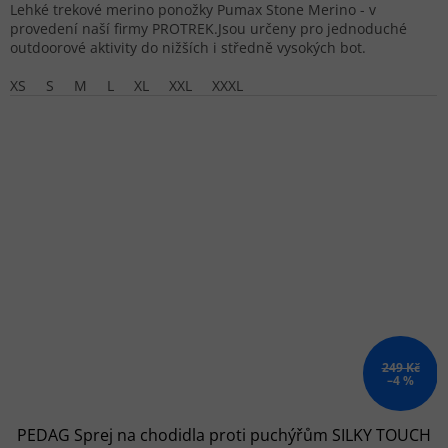
Lehké trekové merino ponožky Pumax Stone Merino - v
provedení naší firmy PROTREK.Jsou určeny pro jednoduché
outdoorové aktivity do nižších i středně vysokých bot.
XS
S
M
L
XL
XXL
XXXL
249 Kč
–4 %
PEDAG Sprej na chodidla proti puchýřům SILKY TOUCH