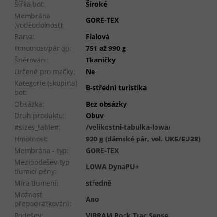
Šířka bot
:
Široké
Membrána
GORE-TEX
(voděodolnost)
:
Barva
:
Fialová
Hmotnost/pár (g)
:
751 až 990 g
Šněrování
:
Tkaničky
Určené pro mačky
:
Ne
Kategorie (skupina)
B-střední turistika
bot
:
Obsázka
:
Bez obsázky
Druh produktu
:
Obuv
#sizes_table#
:
/velikostni-tabulka-lowa/
Hmotnost
:
920 g (dámské pár, vel. UK5/EU38)
Membrána - typ
:
GORE-TEX
Mezipodešev-typ
LOWA DynaPU+
tlumící pěny
:
Míra tlumení
:
středně
Možnost
Ano
přepodrážkování
:
Podešev
:
VIBRAM Rock Trac Sense