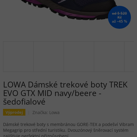
od 5 520
Kč
až –45 %
LOWA Dámské trekové boty TREK
EVO GTX MID navy/beere -
šedofialové
Značka:
Lowa
Výprodej
Dámské trekové boty s membránou GORE-TEX a podešví Vibram
Megagrip pro střední turistiku. Dvouzónový šněrovací systém
zajišťuje perfektní přizpůsobení.