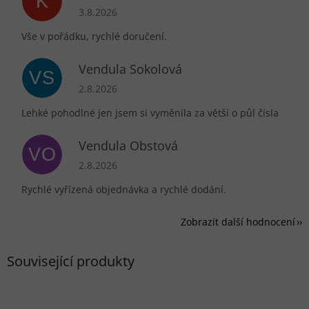
K
Hodnocení obchodu je 5 z 5 hvězdiček.
3.8.2026
Vše v pořádku, rychlé doručení.
Vendula Sokolová
VS
Hodnocení obchodu je 5 z 5 hvězdiček.
2.8.2026
Lehké pohodlné jen jsem si vyměnila za větší o půl čísla
Vendula Obstová
VO
Hodnocení obchodu je 5 z 5 hvězdiček.
2.8.2026
Rychlé vyřízená objednávka a rychlé dodání.
Zobrazit další hodnocení
Související produkty