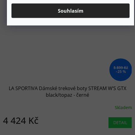
Souhlasím
5 899 Kč
–25 %
LA SPORTIVA Dámské trekové boty STREAM W’S GTX
black/topaz - černé
Skladem
4 424 Kč
DETAIL