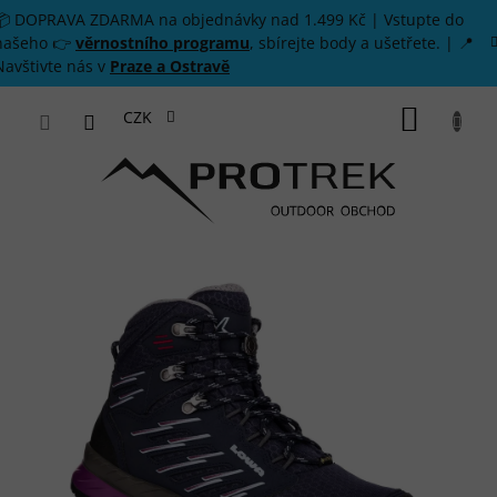
Přejít na obsah
📦 DOPRAVA ZDARMA na objednávky nad 1.499 Kč | Vstupte do
našeho 👉
věrnostního programu
, sbírejte body a ušetřete. | 📍
Navštivte nás v
Praze a Ostravě
NÁKUP
CZK