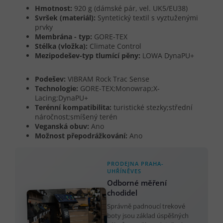
Hmotnost:
920 g (dámské pár, vel. UK5/EU38)
Svršek (materiál):
Syntetický textil s vyztuženými
prvky
Membrána - typ:
GORE-TEX
Stélka (vložka):
Climate Control
Mezipodešev-typ tlumící pěny:
LOWA DynaPU+
Podešev:
VIBRAM Rock Trac Sense
Technologie:
GORE-TEX;Monowrap;X-
Lacing;DynaPU+
Terénní kompatibilita:
turistické stezky;střední
náročnost;smíšený terén
Veganská obuv:
Ano
Možnost přepodrážkování:
Ano
PRODEJNA PRAHA-
UHŘÍNĚVES
Odborné měření
chodidel
Správně padnoucí trekové
boty jsou základ úspěšných