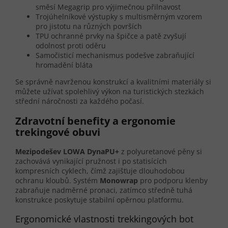
směsí Megagrip pro výjimečnou přilnavost
Trojúhelníkové výstupky s multisměrným vzorem
pro jistotu na různých površích
TPU ochranné prvky na špičce a patě zvyšují
odolnost proti oděru
Samočisticí mechanismus podešve zabraňující
hromadění bláta
Se správně navrženou konstrukcí a kvalitními materiály si
můžete užívat spolehlivý výkon na turistických stezkách
střední náročnosti za každého počasí.
Zdravotní benefity a ergonomie
trekingové obuvi
Mezipodešev LOWA DynaPU+
z polyuretanové pěny si
zachovává vynikající pružnost i po statisících
kompresních cyklech, čímž zajišťuje dlouhodobou
ochranu kloubů. Systém
Monowrap
pro podporu klenby
zabraňuje nadměrné pronaci, zatímco středně tuhá
konstrukce poskytuje stabilní opěrnou platformu.
Ergonomické vlastnosti trekkingových bot