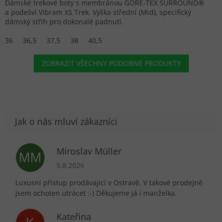
Dámské trekové boty s membránou GORE-TEX SURROUND®
a podešví Vibram XS Trek. Výška střední (Mid), specifický
dámský střih pro dokonalé padnutí.
36
36,5
37,5
38
40,5
ZOBRAZIT VŠECHNY PODOBNÉ PRODUKTY
Miroslav Müller
MM
Hodnocení obchodu je 5 z 5 hvězdiček.
5.8.2026
Luxusní přístup prodávající v Ostravě. V takové prodejně
jsem ochoten utrácet :-) Děkujeme já i manželka.
Kateřina