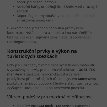
oporu při nesení batohu
Aretační háčky umožňují fixaci šněrování v různých
zónách
Doporučujeme vyzkoušet v odpoledních hodinách
s trekovými ponožkami
Díky kombinaci přesného padnutí a promyšlené
konstrukce získáte oporu a stabilitu i na náročnějším
terénu, což ocení zejména ženy hledající spolehlivou
trekkingovou obuv.
Konstrukční prvky a výkon na
turistických stezkách
Boty jsou vyrobeny z kombinace syntetických materiálů
s vyztuženými prvky pro optimální odolnost.
GORE-TEX
membrána
zajišťuje nepromokavost a zároveň
prodyšnost při náročnějších túrách. Systém
Monowrap
poskytuje rámovou podporu klenby a stabilizaci paty, což
zvyšuje celkovou stabilitu na nerovném povrchu.
Vibram podešev pro maximální přilnavost
Podešev
VIBRAM Rock Trac Sense
s gumovou