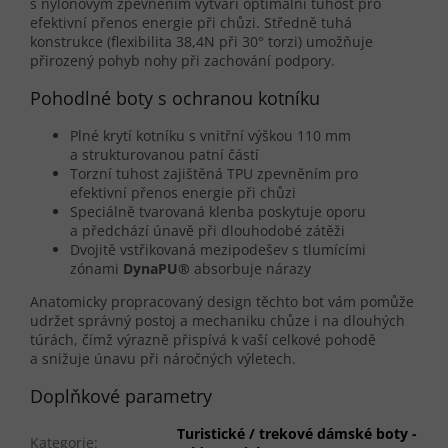
s nylonovým zpevněním vytváří optimální tuhost pro
efektivní přenos energie při chůzi. Středně tuhá
konstrukce (flexibilita 38,4N při 30° torzi) umožňuje
přirozený pohyb nohy při zachování podpory.
Pohodlné boty s ochranou kotníku
Plné krytí kotníku s vnitřní výškou 110 mm
a strukturovanou patní částí
Torzní tuhost zajištěná TPU zpevněním pro
efektivní přenos energie při chůzi
Speciálně tvarovaná klenba poskytuje oporu
a předchází únavě při dlouhodobé zátěži
Dvojitě vstřikovaná mezipodešev s tlumícími
zónami
DynaPU®
absorbuje nárazy
Anatomicky propracovaný design těchto bot vám pomůže
udržet správný postoj a mechaniku chůze i na dlouhých
túrách, čímž výrazně přispívá k vaší celkové pohodě
a snižuje únavu při náročných výletech.
Doplňkové parametry
Turistické / trekové dámské boty -
Kategorie
: