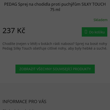
PEDAG Sprej na chodidla proti puchýřům SILKY TOUCH
75 ml
Skladem
237 Kč
Do košíku
Chodíte (nejen v létě) v botách rádi naboso? Sprej na bosé nohy
Pedag Silky Touch ošetřuje citlivé nohy, aby byly hebké a suché.
ZOBRAZIT VŠECHNY SOUVISEJÍCÍ PRODUKTY
Zápatí
INFORMACE PRO VÁS