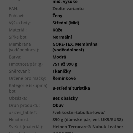
mid, vysoké
EAN
:
Zvolte variantu
Pohlaví
:
Ženy
Výška boty
:
Střední (Mid)
Materiál
:
Kůže
Šířka bot
:
Normální
Membrána
GORE-TEX
,
Membrána
(voděodolnost)
:
(voděodolnost)
Barva
:
Modrá
Hmotnost/pár (g)
:
751 až 990 g
Šněrování
:
Tkaničky
Určené pro mačky
:
Řemínkové
Kategorie (skupina)
B-střední turistika
bot
:
Obsázka
:
Bez obsázky
Druh produktu
:
Obuv
#sizes_table#
:
/velikostni-tabulka-lowa/
Hmotnost
:
890 g (dámské pár, vel. UK5/EU38)
Svršek (materiál)
:
Heinen Terracare® Nubuk Leather