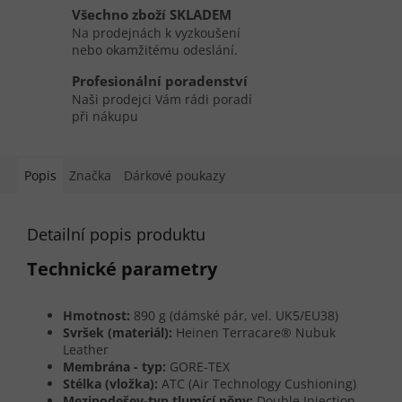
Všechno zboží SKLADEM
Na prodejnách k vyzkoušení
nebo okamžitému odeslání.
Profesionální poradenství
Naši prodejci Vám rádi poradí
při nákupu
Popis
Značka
Dárkové poukazy
Detailní popis produktu
Technické parametry
Hmotnost:
890 g (dámské pár, vel. UK5/EU38)
Svršek (materiál):
Heinen Terracare® Nubuk
Leather
Membrána - typ:
GORE-TEX
Stélka (vložka):
ATC (Air Technology Cushioning)
Mezipodešev-typ tlumící pěny:
Double Injection