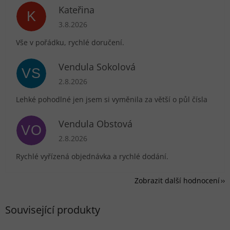
Kateřina
K
Hodnocení obchodu je 5 z 5 hvězdiček.
3.8.2026
Vše v pořádku, rychlé doručení.
Vendula Sokolová
VS
Hodnocení obchodu je 5 z 5 hvězdiček.
2.8.2026
Lehké pohodlné jen jsem si vyměnila za větší o půl čísla
Vendula Obstová
VO
Hodnocení obchodu je 5 z 5 hvězdiček.
2.8.2026
Rychlé vyřízená objednávka a rychlé dodání.
Zobrazit další hodnocení
Související produkty