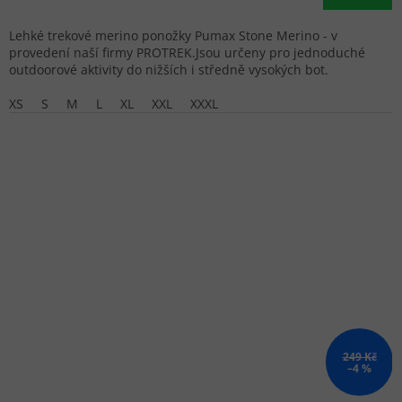
Lehké trekové merino ponožky Pumax Stone Merino - v
provedení naší firmy PROTREK.Jsou určeny pro jednoduché
outdoorové aktivity do nižších i středně vysokých bot.
XS
S
M
L
XL
XXL
XXXL
249 Kč
–4 %