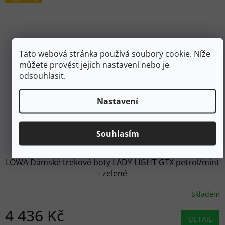
Tato webová stránka používá soubory cookie. Níže
můžete provést jejich nastavení nebo je
odsouhlasit.
Nastavení
6 340 Kč
Souhlasím
–30 %
LOWA Dámské trekové boty LADY LIGHT GTX petrol/mint
- zelené
Skladem
4 436 Kč
DETAIL