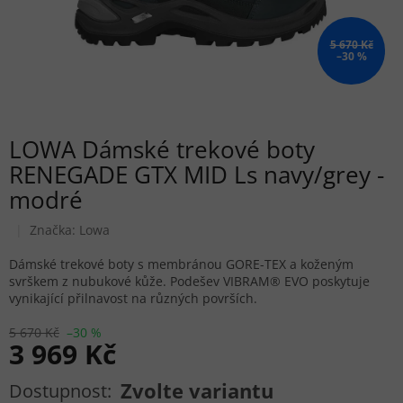
5 670 Kč
–30 %
LOWA Dámské trekové boty
RENEGADE GTX MID Ls navy/grey -
modré
Značka:
Lowa
Dámské trekové boty s membránou GORE-TEX a koženým
svrškem z nubukové kůže. Podešev VIBRAM® EVO poskytuje
vynikající přilnavost na různých površích.
5 670 Kč
–30 %
3 969 Kč
Měrná cena:
Zvolte variantu