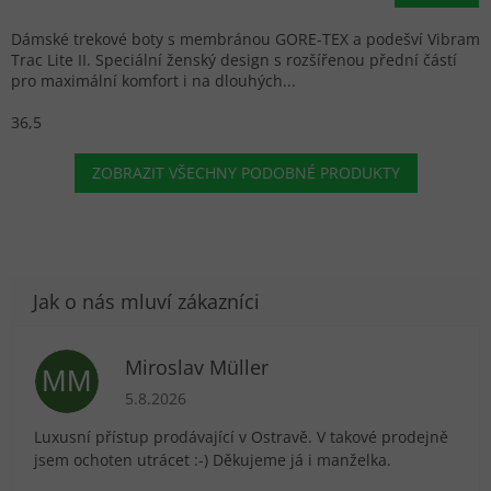
Dámské trekové boty s membránou GORE-TEX a podešví Vibram
Trac Lite II. Speciální ženský design s rozšířenou přední částí
pro maximální komfort i na dlouhých...
36,5
ZOBRAZIT VŠECHNY PODOBNÉ PRODUKTY
Miroslav Müller
MM
Hodnocení obchodu je 5 z 5 hvězdiček.
5.8.2026
Luxusní přístup prodávající v Ostravě. V takové prodejně
jsem ochoten utrácet :-) Děkujeme já i manželka.