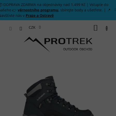
Přejít na obsah
📦 DOPRAVA ZDARMA na objednávky nad 1.499 Kč | Vstupte do
našeho 👉
věrnostního programu
, sbírejte body a ušetřete. | 📍
Navštivte nás v
Praze a Ostravě
NÁKUP
CZK