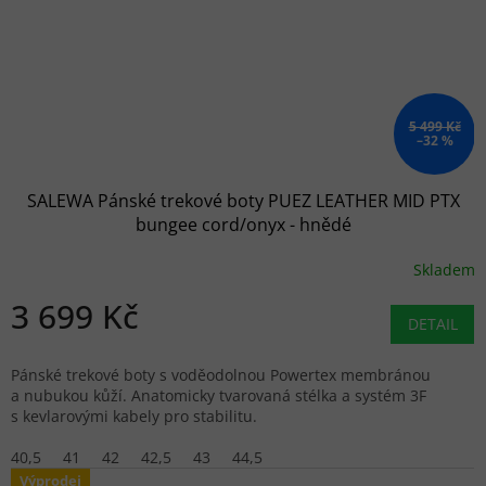
5 499 Kč
–32 %
SALEWA Pánské trekové boty PUEZ LEATHER MID PTX
bungee cord/onyx - hnědé
Skladem
3 699 Kč
DETAIL
Pánské trekové boty s voděodolnou Powertex membránou
a nubukou kůží. Anatomicky tvarovaná stélka a systém 3F
s kevlarovými kabely pro stabilitu.
40,5
41
42
42,5
43
44,5
Výprodej