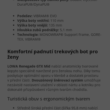
DuraPU®/DynaPU®
Podešev:
VIBRAM® EVO
Výška boty vnitřní:
110 mm
Výška boty vnější:
135 mm
Hloubka zubů podrážky:
5,1 mm
Technologie:
MONOWRAP® Support Frame, GORE-
TEX, VIBRAM®
Komfortní padnutí trekových bot pro
ženy
LOWA Renegade GTX Mid
nabízí anatomicky tvarované
kopyto speciálně navržené pro ženskou nohu. Díky tomu
poskytuje optimální oporu v klenbě a dostatek prostoru
v přední části.
Dvouzónový šněrovací systém
umožňuje
nezávislé nastavení utažení v oblasti nártu a kotníku pro
dokonalé přizpůsobení různým tvarům chodidla.
Turistická obuv s ergonomickým tvarem
Středně široká přední část (šířka 95,8 mm) nabízí