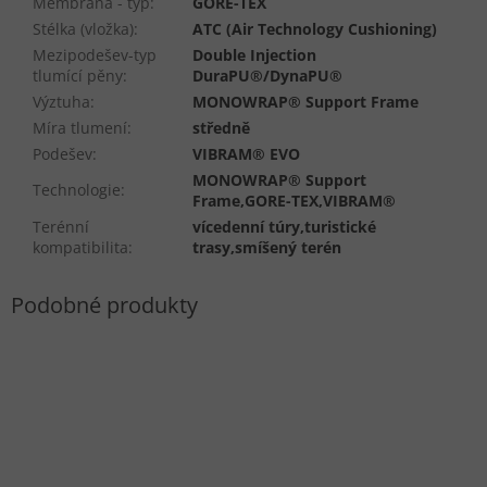
Membrána - typ
:
GORE-TEX
Stélka (vložka)
:
ATC (Air Technology Cushioning)
Mezipodešev-typ
Double Injection
tlumící pěny
:
DuraPU®/DynaPU®
Výztuha
:
MONOWRAP® Support Frame
Míra tlumení
:
středně
Podešev
:
VIBRAM® EVO
MONOWRAP® Support
Technologie
:
Frame,GORE-TEX,VIBRAM®
Terénní
vícedenní túry,turistické
kompatibilita
:
trasy,smíšený terén