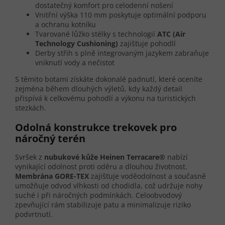
dostatečný komfort pro celodenní nošení
Vnitřní výška 110 mm poskytuje optimální podporu
a ochranu kotníku
Tvarované lůžko stélky s technologií
ATC (Air
Technology Cushioning)
zajišťuje pohodlí
Derby střih s plně integrovaným jazykem zabraňuje
vniknutí vody a nečistot
S těmito botami získáte dokonalé padnutí, které oceníte
zejména během dlouhých výletů, kdy každý detail
přispívá k celkovému pohodlí a výkonu na turistických
stezkách.
Odolná konstrukce trekovek pro
náročný terén
Svršek z
nubukové kůže Heinen Terracare®
nabízí
vynikající odolnost proti oděru a dlouhou životnost.
Membrána GORE-TEX
zajišťuje voděodolnost a současně
umožňuje odvod vlhkosti od chodidla, což udržuje nohy
suché i při náročných podmínkách. Celoobvodový
zpevňující rám stabilizuje patu a minimalizuje riziko
podvrtnutí.