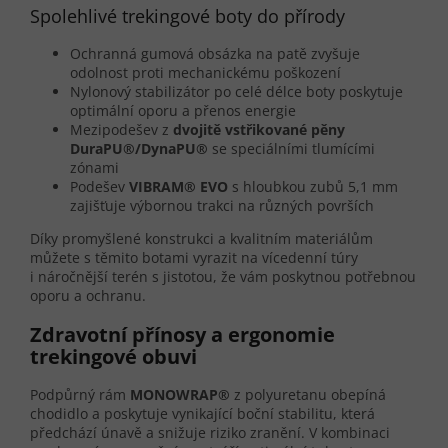
Spolehlivé trekingové boty do přírody
Ochranná gumová obsázka na patě zvyšuje
odolnost proti mechanickému poškození
Nylonový stabilizátor po celé délce boty poskytuje
optimální oporu a přenos energie
Mezipodešev z
dvojitě vstřikované pěny
DuraPU®/DynaPU®
se speciálními tlumícími
zónami
Podešev
VIBRAM® EVO
s hloubkou zubů 5,1 mm
zajišťuje výbornou trakci na různých površích
Díky promyšlené konstrukci a kvalitním materiálům
můžete s těmito botami vyrazit na vícedenní túry
i náročnější terén s jistotou, že vám poskytnou potřebnou
oporu a ochranu.
Zdravotní přínosy a ergonomie
trekingové obuvi
Podpůrný rám
MONOWRAP®
z polyuretanu obepíná
chodidlo a poskytuje vynikající boční stabilitu, která
předchází únavě a snižuje riziko zranění. V kombinaci