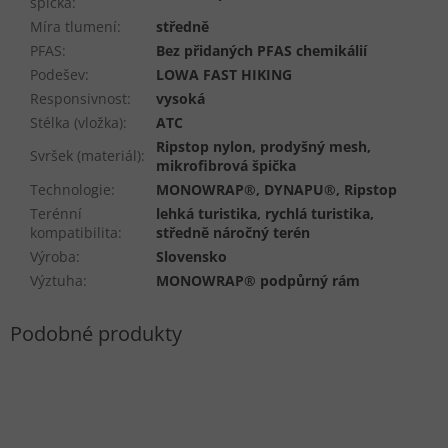
špička
:
Míra tlumení
:
středně
PFAS
:
Bez přidaných PFAS chemikálií
Podešev
:
LOWA FAST HIKING
Responsivnost
:
vysoká
Stélka (vložka)
:
ATC
Ripstop nylon, prodyšný mesh,
Svršek (materiál)
:
mikrofibrová špička
Technologie
:
MONOWRAP®, DYNAPU®, Ripstop
Terénní
lehká turistika, rychlá turistika,
kompatibilita
:
středně náročný terén
Výroba
:
Slovensko
Výztuha
:
MONOWRAP® podpůrný rám