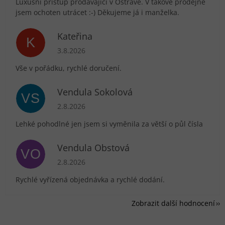
Luxusní přístup prodávající v Ostravě. V takové prodejně
jsem ochoten utrácet :-) Děkujeme já i manželka.
Kateřina
K
Hodnocení obchodu je 5 z 5 hvězdiček.
3.8.2026
Vše v pořádku, rychlé doručení.
Vendula Sokolová
VS
Hodnocení obchodu je 5 z 5 hvězdiček.
2.8.2026
Lehké pohodlné jen jsem si vyměnila za větší o půl čísla
Vendula Obstová
VO
Hodnocení obchodu je 5 z 5 hvězdiček.
2.8.2026
Rychlé vyřízená objednávka a rychlé dodání.
Zobrazit další hodnocení