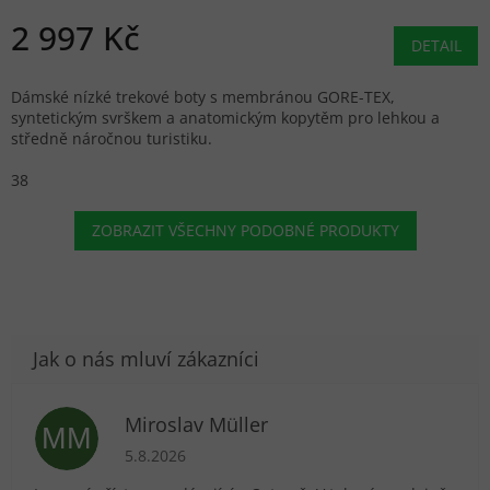
2 997 Kč
DETAIL
Dámské nízké trekové boty s membránou GORE-TEX,
syntetickým svrškem a anatomickým kopytěm pro lehkou a
středně náročnou turistiku.
38
ZOBRAZIT VŠECHNY PODOBNÉ PRODUKTY
Miroslav Müller
MM
Hodnocení obchodu je 5 z 5 hvězdiček.
5.8.2026