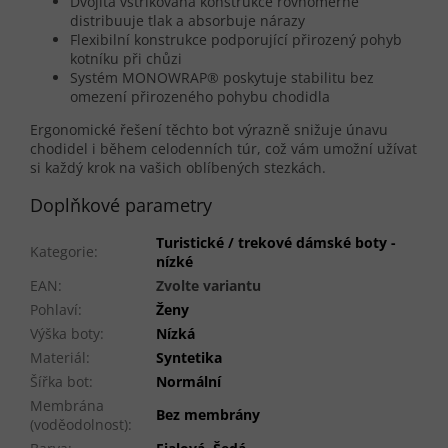
Dvojitá vstřikovaná konstrukce rovnoměrně
distribuuje tlak a absorbuje nárazy
Flexibilní konstrukce podporující přirozený pohyb
kotníku při chůzi
Systém MONOWRAP® poskytuje stabilitu bez
omezení přirozeného pohybu chodidla
Ergonomické řešení těchto bot výrazně snižuje únavu
chodidel i během celodenních túr, což vám umožní užívat
si každý krok na vašich oblíbených stezkách.
Doplňkové parametry
Turistické / trekové dámské boty -
Kategorie
:
nízké
EAN
:
Zvolte variantu
Pohlaví
:
Ženy
Výška boty
:
Nízká
Materiál
:
Syntetika
Šířka bot
:
Normální
Membrána
Bez membrány
(voděodolnost)
: