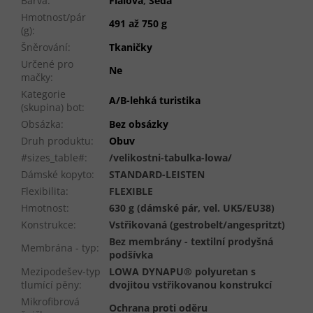
Barva
:
Fialová
,
Šedá
Hmotnost/pár
491 až 750 g
(g)
:
Šněrování
:
Tkaničky
Určené pro
Ne
mačky
:
Kategorie
A/B-lehká turistika
(skupina) bot
:
Obsázka
:
Bez obsázky
Druh produktu
:
Obuv
#sizes_table#
:
/velikostni-tabulka-lowa/
Dámské kopyto
:
STANDARD-LEISTEN
Flexibilita
:
FLEXIBLE
Hmotnost
:
630 g (dámské pár, vel. UK5/EU38)
Konstrukce
:
Vstřikovaná (gestrobelt/angespritzt)
Bez membrány - textilní prodyšná
Membrána - typ
:
podšívka
Mezipodešev-typ
LOWA DYNAPU® polyuretan s
tlumící pěny
:
dvojitou vstřikovanou konstrukcí
Mikrofibrová
Ochrana proti oděru