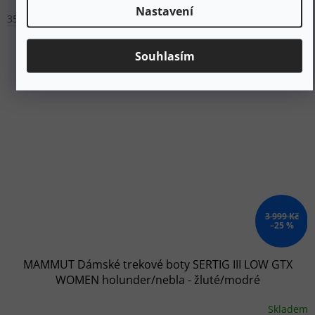
Nastavení
35,5
36
37,5
38,5
39,5
40
40,5
41,5
Souhlasím
3 999 Kč
–25 %
MAMMUT Dámské trekové boty SERTIG III LOW GTX
WOMEN holunder/nebla - žluté/modré
Skladem