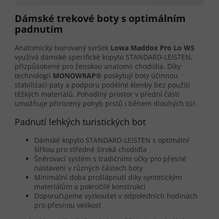
Dámské trekové boty s optimálním
padnutím
Anatomicky tvarovaný svršek
Lowa Maddox Pro Lo WS
využívá dámské-specifické kopyto STANDARD-LEISTEN,
přizpůsobené pro ženskou anatomii chodidla. Díky
technologii
MONOWRAP®
poskytují boty účinnou
stabilizaci paty a podporu podélné klenby bez použití
těžkých materiálů. Pohodlný prostor v přední části
umožňuje přirozený pohyb prstů i během dlouhých túr.
Padnutí lehkých turistických bot
Dámské kopyto STANDARD-LEISTEN s optimální
šířkou pro středně široká chodidla
Šněrovací systém s tradičními očky pro přesné
nastavení v různých částech boty
Minimální doba prošlápnutí díky syntetickým
materiálům a pokročilé konstrukci
Doporučujeme vyzkoušet v odpoledních hodinách
pro přesnou velikost