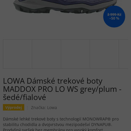
3 999 Kč
–50 %
LOWA Dámské trekové boty
MADDOX PRO LO WS grey/plum -
šedé/fialové
Značka:
Lowa
Výprodej
Dámské lehké trekové boty s technologií MONOWRAP® pro
stabilitu chodidla a dvojvrstvou mezipodešví DYNAPU®.
Prodyšný svršek bez membrány pro vysoký komfort.