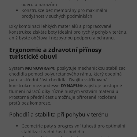
oděru a nárazům
Konstrukce bez membrány pro maximální
prodyšnost v suchých podmínkách
Díky kombinaci lehkých materiálů a propracované
konstrukce získáte boty ideální pro rychlý pohyb v terénu,
aniž byste obětovali nezbytnou podporu a ochranu.
Ergonomie a zdravotní přínosy
turistické obuvi
Systém
MONOWRAP®
poskytuje mechanickou stabilizaci
chodidla pomocí polyuretanového rámu, který obepíná
patu a střední část chodidla. Dvojitá vstřikovaná
konstrukce mezipodešve
DYNAPU®
zajišťuje postupné
tlumení nárazů díky různě hustým vrstvám materiálu.
Prostorná přední část umožňuje přirozené rozložení
prstů bez komprese.
Pohodlí a stabilita při pohybu v terénu
Geometrie paty s progresivní tuhostí pro optimální
stabilizaci zadní části chodidla