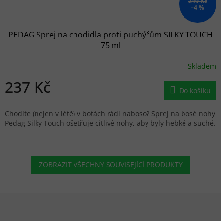
249 Kč
–4 %
PEDAG Sprej na chodidla proti puchýřům SILKY TOUCH
75 ml
Skladem
237 Kč
Do košíku
Chodíte (nejen v létě) v botách rádi naboso? Sprej na bosé nohy
Pedag Silky Touch ošetřuje citlivé nohy, aby byly hebké a suché.
ZOBRAZIT VŠECHNY SOUVISEJÍCÍ PRODUKTY
Zápatí