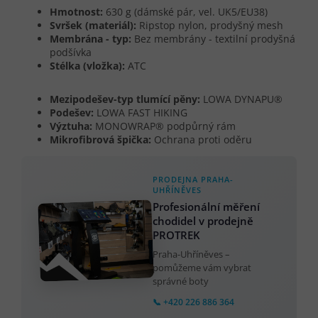
Hmotnost:
630 g (dámské pár, vel. UK5/EU38)
Svršek (materiál):
Ripstop nylon, prodyšný mesh
Membrána - typ:
Bez membrány - textilní prodyšná
podšívka
Stélka (vložka):
ATC
Mezipodešev-typ tlumící pěny:
LOWA DYNAPU®
Podešev:
LOWA FAST HIKING
Výztuha:
MONOWRAP® podpůrný rám
Mikrofibrová špička:
Ochrana proti oděru
PRODEJNA PRAHA-
UHŘÍNĚVES
Profesionální měření
chodidel v prodejně
PROTREK
Praha-Uhříněves –
pomůžeme vám vybrat
správné boty
📞 +420 226 886 364