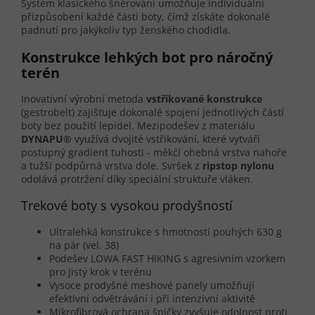
Systém klasického šněrování umožňuje individuální
přizpůsobení každé části boty, čímž získáte dokonalé
padnutí pro jakýkoliv typ ženského chodidla.
Konstrukce lehkých bot pro náročný
terén
Inovativní výrobní metoda
vstřikované konstrukce
(gestrobelt) zajišťuje dokonalé spojení jednotlivých částí
boty bez použití lepidel. Mezipodešev z materiálu
DYNAPU®
využívá dvojité vstřikování, které vytváří
postupný gradient tuhosti - měkčí ohebná vrstva nahoře
a tužší podpůrná vrstva dole. Svršek z
ripstop nylonu
odolává protržení díky speciální struktuře vláken.
Trekové boty s vysokou prodyšností
Ultralehká konstrukce s hmotností pouhých 630 g
na pár (vel. 38)
Podešev LOWA FAST HIKING s agresivním vzorkem
pro jistý krok v terénu
Vysoce prodyšné meshové panely umožňují
efektivní odvětrávání i při intenzivní aktivitě
Mikrofibrová ochrana špičky zvyšuje odolnost proti