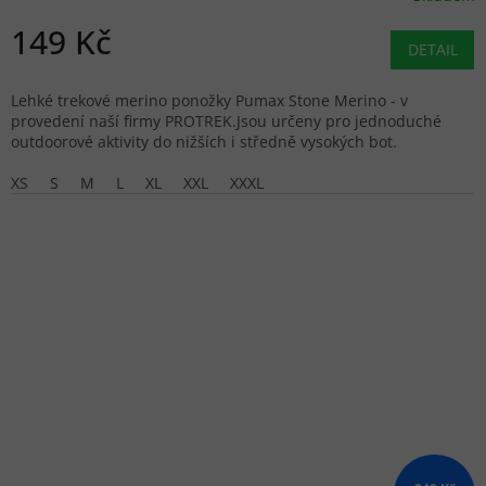
149 Kč
DETAIL
Lehké trekové merino ponožky Pumax Stone Merino - v
provedení naší firmy PROTREK.Jsou určeny pro jednoduché
outdoorové aktivity do nižších i středně vysokých bot.
XS
S
M
L
XL
XXL
XXXL