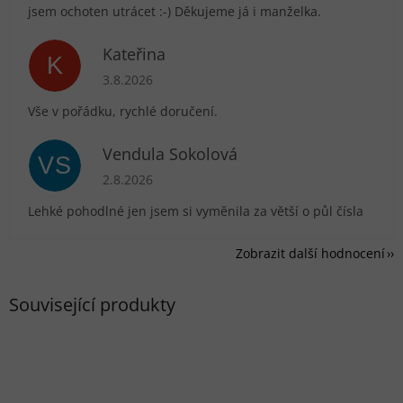
jsem ochoten utrácet :-) Děkujeme já i manželka.
Kateřina
K
Hodnocení obchodu je 5 z 5 hvězdiček.
3.8.2026
Vše v pořádku, rychlé doručení.
Vendula Sokolová
VS
Hodnocení obchodu je 5 z 5 hvězdiček.
2.8.2026
Lehké pohodlné jen jsem si vyměnila za větší o půl čísla
Zobrazit další hodnocení
Související produkty