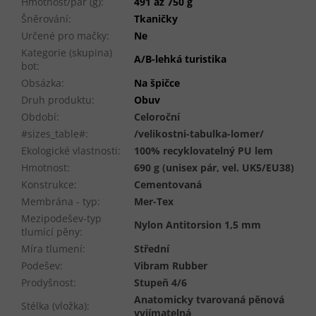
Hmotnost/pár (g)
:
491 až 750 g
Šněrování
:
Tkaničky
Určené pro mačky
:
Ne
Kategorie (skupina)
A/B-lehká turistika
bot
:
Obsázka
:
Na špičce
Druh produktu
:
Obuv
Období
:
Celoroční
#sizes_table#
:
/velikostni-tabulka-lomer/
Ekologické vlastnosti
:
100% recyklovatelný PU lem
Hmotnost
:
690 g (unisex pár, vel. UK5/EU38)
Konstrukce
:
Cementovaná
Membrána - typ
:
Mer-Tex
Mezipodešev-typ
Nylon Antitorsion 1,5 mm
tlumící pěny
:
Míra tlumení
:
Střední
Podešev
:
Vibram Rubber
Prodyšnost
:
Stupeň 4/6
Anatomicky tvarovaná pěnová
Stélka (vložka)
:
vyjímatelná