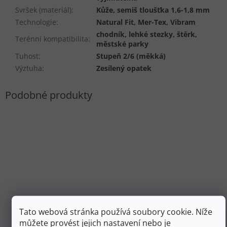
Svršek (materiál)
:
Kůže, semiš tloušťka 1,6-1,8 mm
Technologie
:
Natural Fit, Mer-Tex, Vibram
chodník, lehké stezky, štěrk,
Terénní kompatibilita
:
městské parky
Tuhost
:
Stupeň 2/6 (měkká)
Výztuha
:
Zesílený opatek
Tato webová stránka používá soubory cookie. Níže
můžete provést jejich nastavení nebo je