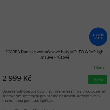
4 390 Kč
–31 %
SCARPA Dámské volnočasové boty MOJITO WRAP light
mauve - růžové
Skladem
2 999 Kč
DETAIL
Dámské volnočasové boty inspirované lezením s prodlouženým
šněrovacím systémem pro přesné nastavení. Kožený svršek
s ochrannou gumovou špičkou.
37,5
38
39
39,5
40
40,5