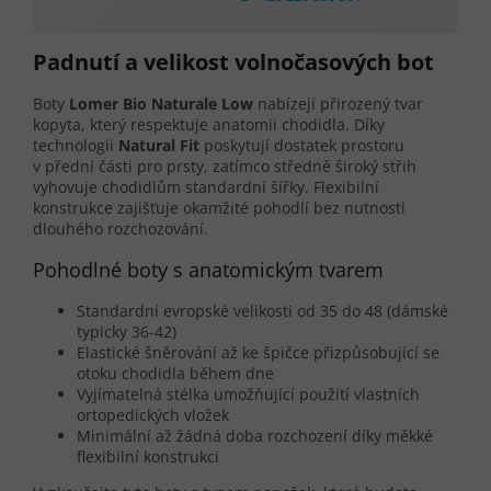
Padnutí a velikost volnočasových bot
Boty
Lomer Bio Naturale Low
nabízejí přirozený tvar
kopyta, který respektuje anatomii chodidla. Díky
technologii
Natural Fit
poskytují dostatek prostoru
v přední části pro prsty, zatímco středně široký střih
vyhovuje chodidlům standardní šířky. Flexibilní
konstrukce zajišťuje okamžité pohodlí bez nutnosti
dlouhého rozchozování.
Pohodlné boty s anatomickým tvarem
Standardní evropské velikosti od 35 do 48 (dámské
typicky 36-42)
Elastické šněrování až ke špičce přizpůsobující se
otoku chodidla během dne
Vyjímatelná stélka umožňující použití vlastních
ortopedických vložek
Minimální až žádná doba rozchození díky měkké
flexibilní konstrukci