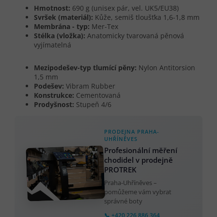
Hmotnost:
690 g (unisex pár, vel. UK5/EU38)
Svršek (materiál):
Kůže, semiš tloušťka 1,6-1,8 mm
Membrána - typ:
Mer-Tex
Stélka (vložka):
Anatomicky tvarovaná pěnová
vyjímatelná
Mezipodešev-typ tlumící pěny:
Nylon Antitorsion
1,5 mm
Podešev:
Vibram Rubber
Konstrukce:
Cementovaná
Prodyšnost:
Stupeň 4/6
PRODEJNA PRAHA-
UHŘÍNĚVES
Profesionální měření
chodidel v prodejně
PROTREK
Praha-Uhříněves –
pomůžeme vám vybrat
správné boty
📞 +420 226 886 364