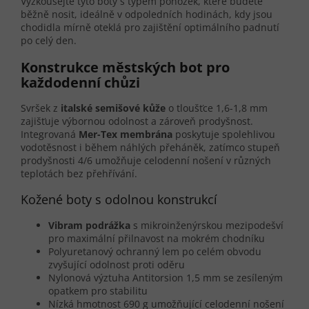
Vyzkoušejte tyto boty s typem ponožek, které budete
běžně nosit, ideálně v odpoledních hodinách, kdy jsou
chodidla mírně oteklá pro zajištění optimálního padnutí
po celý den.
Konstrukce městských bot pro
každodenní chůzi
Svršek z
italské semišové kůže
o tloušťce 1,6-1,8 mm
zajišťuje výbornou odolnost a zároveň prodyšnost.
Integrovaná
Mer-Tex membrána
poskytuje spolehlivou
vodotěsnost i během náhlých přeháněk, zatímco stupeň
prodyšnosti 4/6 umožňuje celodenní nošení v různých
teplotách bez přehřívání.
Kožené boty s odolnou konstrukcí
Vibram podrážka
s mikroinženýrskou mezipodešví
pro maximální přilnavost na mokrém chodníku
Polyuretanový ochranný lem po celém obvodu
zvyšující odolnost proti oděru
Nylonová výztuha Antitorsion 1,5 mm se zesíleným
opatkem pro stabilitu
Nízká hmotnost 690 g umožňující celodenní nošení