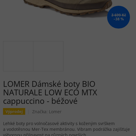
3 699 Kč
–38 %
LOMER Dámské boty BIO
NATURALE LOW ECO MTX
cappuccino - béžové
Značka:
Lomer
Výprodej
Lehké boty pro volnočasové aktivity s koženým svrškem
a vodotěsnou Mer-Tex membránou. Vibram podrážka zajišťuje
výbornou přilnavost na různých površích.