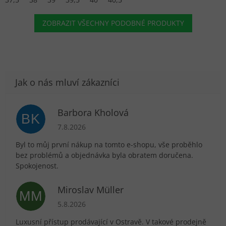
ZOBRAZIT VŠECHNY PODOBNÉ PRODUKTY
Barbora Kholová
BK
Hodnocení obchodu je 5 z 5 hvězdiček.
7.8.2026
Byl to můj první nákup na tomto e-shopu, vše proběhlo
bez problémů a objednávka byla obratem doručena.
Spokojenost.
Miroslav Müller
MM
Hodnocení obchodu je 5 z 5 hvězdiček.
5.8.2026
Luxusní přístup prodávající v Ostravě. V takové prodejně