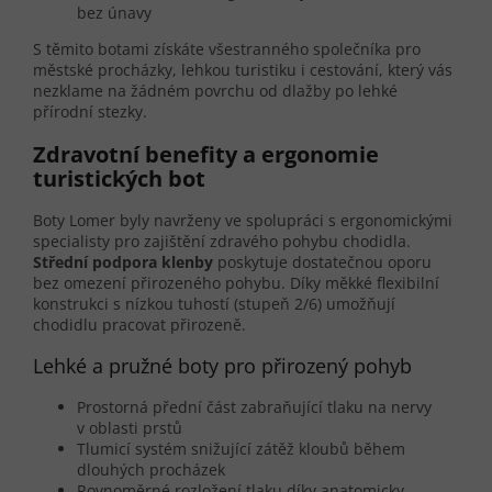
bez únavy
S těmito botami získáte všestranného společníka pro
městské procházky, lehkou turistiku i cestování, který vás
nezklame na žádném povrchu od dlažby po lehké
přírodní stezky.
Zdravotní benefity a ergonomie
turistických bot
Boty Lomer byly navrženy ve spolupráci s ergonomickými
specialisty pro zajištění zdravého pohybu chodidla.
Střední podpora klenby
poskytuje dostatečnou oporu
bez omezení přirozeného pohybu. Díky měkké flexibilní
konstrukci s nízkou tuhostí (stupeň 2/6) umožňují
chodidlu pracovat přirozeně.
Lehké a pružné boty pro přirozený pohyb
Prostorná přední část zabraňující tlaku na nervy
v oblasti prstů
Tlumicí systém snižující zátěž kloubů během
dlouhých procházek
Rovnoměrné rozložení tlaku díky anatomicky