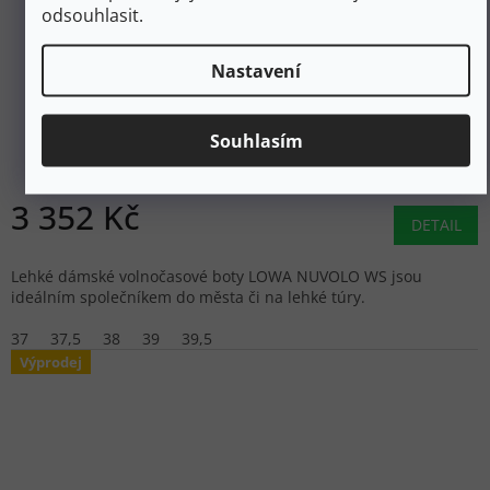
odsouhlasit.
4 190 Kč
–20 %
Nastavení
LOWA Dámské volnočasové boty NUVOLO WS smoke
blue/slate blue- modré
Souhlasím
Skladem
3 352 Kč
DETAIL
Lehké dámské volnočasové boty LOWA NUVOLO WS jsou
ideálním společníkem do města či na lehké túry.
37
37,5
38
39
39,5
Výprodej