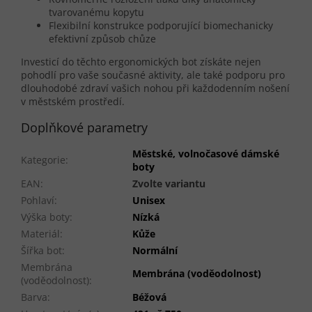
tvarovanému kopytu
Flexibilní konstrukce podporující biomechanicky
efektivní způsob chůze
Investicí do těchto ergonomických bot získáte nejen
pohodlí pro vaše současné aktivity, ale také podporu pro
dlouhodobé zdraví vašich nohou při každodenním nošení
v městském prostředí.
Doplňkové parametry
Městské, volnočasové dámské
Kategorie
:
boty
EAN
:
Zvolte variantu
Pohlaví
:
Unisex
Výška boty
:
Nízká
Materiál
:
Kůže
Šířka bot
:
Normální
Membrána
Membrána (voděodolnost)
(voděodolnost)
:
Barva
:
Béžová