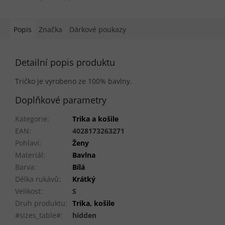
Popis
Značka
Dárkové poukazy
Detailní popis produktu
Tričko je vyrobeno ze 100% bavlny.
Doplňkové parametry
Kategorie
:
Trika a košile
EAN
:
4028173263271
Pohlaví
:
Ženy
Materiál
:
Bavlna
Barva
:
Bílá
Délka rukávů
:
Krátký
Velikost
:
S
Druh produktu
:
Trika, košile
#sizes_table#
:
hidden