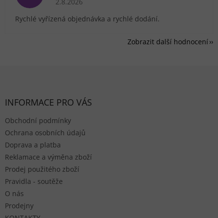
2.8.2026
Rychlé vyřízená objednávka a rychlé dodání.
Zobrazit další hodnocení
Zápatí
INFORMACE PRO VÁS
Obchodní podmínky
Ochrana osobních údajů
Doprava a platba
Reklamace a výměna zboží
Prodej použitého zboží
Pravidla - soutěže
O nás
Prodejny
KONTAKTY