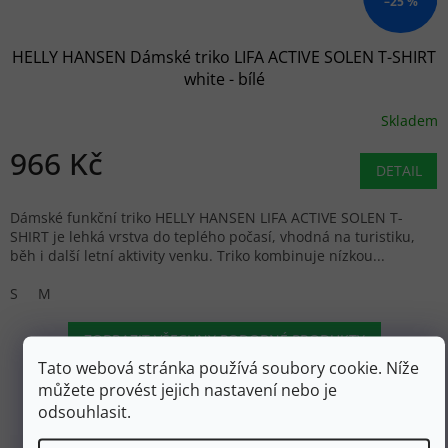
–25 %
HELLY HANSEN Dámské triko LIFA ACTIVE SOLEN T-SHIRT
white - bílé
Skladem
966 Kč
DETAIL
Dámské funkční triko HELLY HANSEN LIFA ACTIVE SOLEN T-
SHIRT je lehká vrstva do teplého počasí, vhodná na turistiku,
běh i další letní aktivity venku. Triko kombinuje nízkou...
S
M
ZOBRAZIT VŠECHNY PODOBNÉ PRODUKTY
Tato webová stránka používá soubory cookie. Níže
můžete provést jejich nastavení nebo je
odsouhlasit.