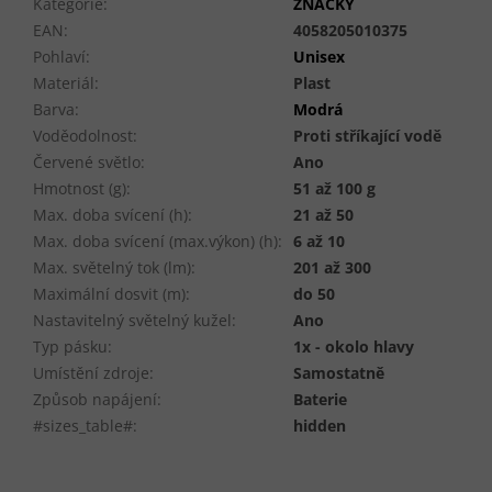
Kategorie
:
ZNAČKY
EAN
:
4058205010375
Pohlaví
:
Unisex
Materiál
:
Plast
Barva
:
Modrá
Voděodolnost
:
Proti stříkající vodě
Červené světlo
:
Ano
Hmotnost (g)
:
51 až 100 g
Max. doba svícení (h)
:
21 až 50
Max. doba svícení (max.výkon) (h)
:
6 až 10
Max. světelný tok (lm)
:
201 až 300
Maximální dosvit (m)
:
do 50
Nastavitelný světelný kužel
:
Ano
Typ pásku
:
1x - okolo hlavy
Umístění zdroje
:
Samostatně
Způsob napájení
:
Baterie
#sizes_table#
:
hidden