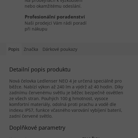
Na prodejnách k vyzkoušení
nebo okamžitému odeslání.
Profesionální poradenství
Naši prodejci Vám rádi poradí
při nákupu
Popis
Značka
Dárkové poukazy
Detailní popis produktu
Nová čelovka Ledlenser NEO 4 je určená speciálně pro
běžce. Nabízí výkon až 240 lm a výdrž až 40 hodin. Díky
zadnímu červenému světlu je běžec bezpečně osvětlen
ze všech stran. Pouhých 100 g hmotnost, vysoce
komfortní materiály, odolná proti prachu a vodě dle
indexu IP57, funkce včasného varování vybíjení baterií,
zadní červené světlo.
Doplňkové parametry