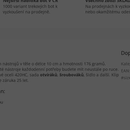
Nejširší nabídka bot v ČR
Všechno zboží SKLA
1000 variant trekových bot k
Na prodejnách k vyzko
vyzkoušení na prodejně.
nebo okamžitému odes
Dop
nástrojů v těle o délce 10 cm a hmotnosti 176 gramů.
Kate
žité nástroje každodenní potřeby budete mít neustále po ruce.
EAN
vé oceli 420HC, sada
otvíráků
,
šroubováků
, šídlo a další. Klip
#siz
 záruka 25 let.
an:
ou