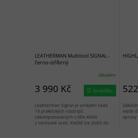
LEATHERMAN Multitool SIGNAL -
HIGHL
černo-stříbrný
Skladem
3 990 Kč
522
Do košíku
Leatherman Signal je unikátní sada
Základn
19 praktických nástrojů
vejde d
zakomponovaných v těle kleští
opravy 
z nerezové oceli. Kleště lze složit do
malého rozměru a připnout pomocí
zabudované...