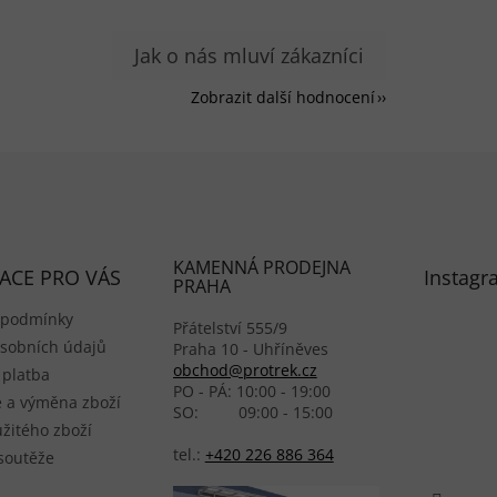
Zobrazit další hodnocení
KAMENNÁ PRODEJNA
ACE PRO VÁS
Instagr
PRAHA
 podmínky
Přátelství 555/9
sobních údajů
Praha 10 - Uhříněves
obchod@protrek.cz
 platba
PO - PÁ: 10:00 - 19:00
 a výměna zboží
SO: 09:00 - 15:00
žitého zboží
tel.:
+420 226 886 364
 soutěže