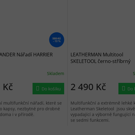
580 Kč
–10 %
ANDER Nářadí HARRIER
LEATHERMAN Multitool
SKELETOOL černo-stříbrný
Skladem
 Kč
2 490 Kč
Do košíku
Do 
í multifunkční nářadí, které se
Multifunkční a extrémně lehké k
o kapsy, nezbytné pro drobné
Leatherman Skeletool jsou skvě
doma i v přírodě.
vypadající a výborně fungující n
se sedmi funkcemi.