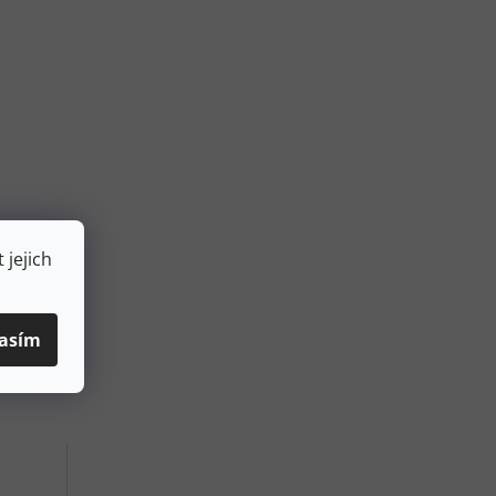
 jejich
asím