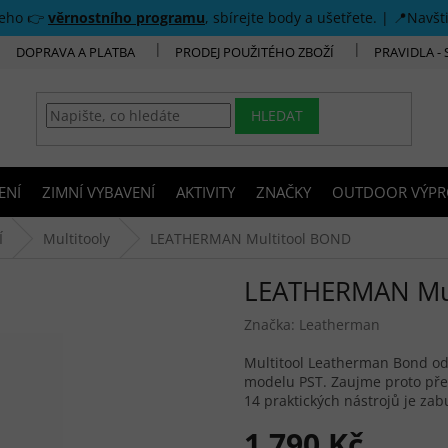
šeho 👉
věrnostního programu
, sbírejte body a ušetřete. | 📍Navšt
DOPRAVA A PLATBA
PRODEJ POUŽITÉHO ZBOŽÍ
PRAVIDLA -
HLEDAT
ENÍ
ZIMNÍ VYBAVENÍ
AKTIVITY
ZNAČKY
OUTDOOR VÝPR
Í
Multitooly
LEATHERMAN Multitool BOND
LEATHERMAN Mu
Značka:
Leatherman
Multitool Leatherman Bond od
modelu PST. Zaujme proto pře
14 praktických nástrojů je zab
1 790 Kč