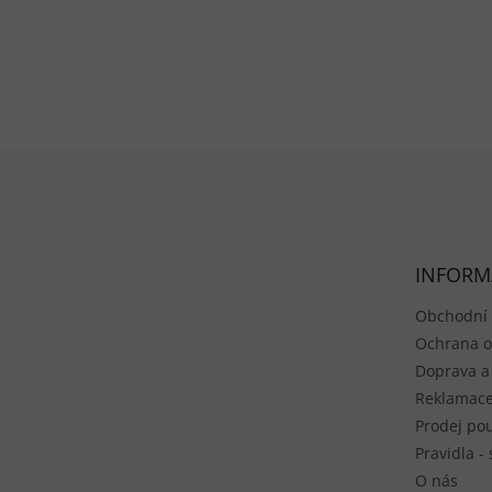
Zápatí
INFORM
Obchodní
Ochrana o
Doprava a
Reklamace
Prodej pou
Pravidla -
O nás