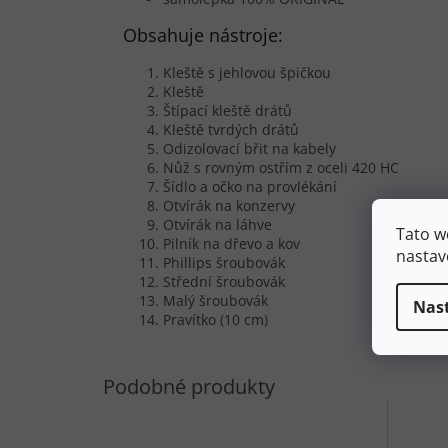
Obsahuje nástroje:
Kleště s jehlovou špičkou
Kleště
Štípací kleště drátů
Kleště tvrdých drátů
Odizolovací břit na kabely
Nůž s rovným ostřím z oceli 420 HC
Šídlo a očko na provlékání
Otvírák na konzervy
Otvírák na láhve
Tato w
Pilník na dřevo a kov
nastav
Phillips šroubovák
Střední šroubovák
Malý šroubovák
Nas
Pravítko (10 cm)