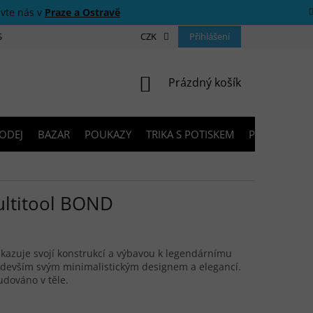
ivte nás v
Praze a Ostravě
 SOUTĚŽE
O NÁS
PRODEJNY
CZK
KONTAKTY
Přihlášení
PORADNA
NÁKUPNÍ KOŠÍK
Prázdný košík
ODEJ
BAZAR
POUKAZY
TRIKA S POTISKEM
PŮJČOVNA V
ltitool BOND
kazuje svojí konstrukcí a výbavou k legendárnímu
devším svým minimalistickým designem a elegancí.
udováno v těle.