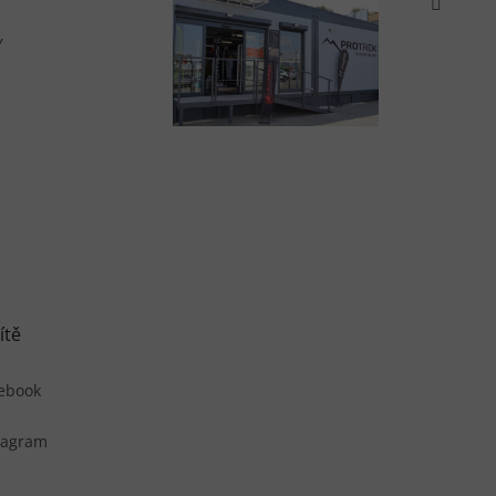
Y
ítě
ebook
tagram