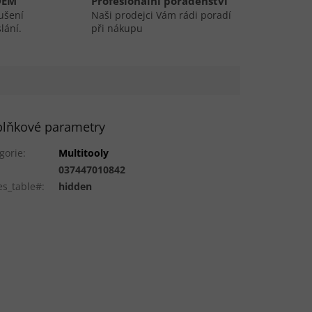
DEM
Profesionální poradenství
ušení
Naši prodejci Vám rádi poradí
lání.
při nákupu
lňkové parametry
gorie
:
Multitooly
:
037447010842
es_table#
:
hidden