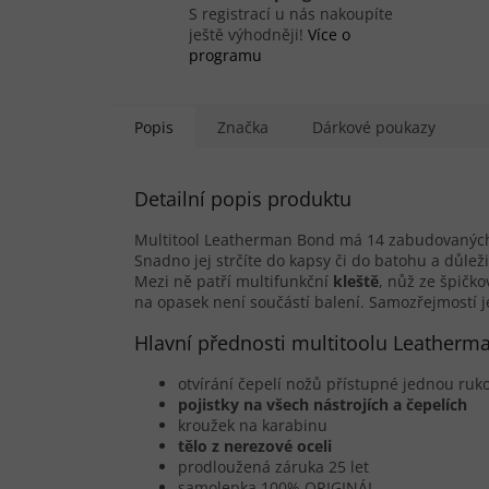
S registrací u nás nakoupíte
ještě výhodněji!
Více o
programu
Popis
Značka
Dárkové poukazy
Detailní popis produktu
Multitool Leatherman Bond má 14 zabudovaných 
Snadno jej strčíte do kapsy či do batohu a důle
Mezi ně patří multifunkční
kleště
, nůž ze špičko
na opasek není součástí balení. Samozřejmostí je
Hlavní přednosti multitoolu Leatherm
otvírání čepelí nožů přístupné jednou ruk
pojistky na všech nástrojích a čepelích
kroužek na karabinu
tělo z nerezové oceli
prodloužená záruka 25 let
samolepka 100% ORIGINÁL