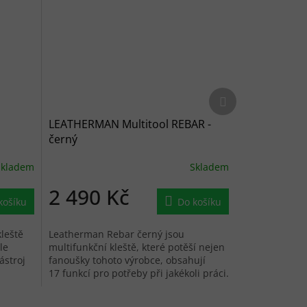
Další produkt
LEATHERMAN Multitool REBAR -
černý
Skladem
Skladem
2 490 Kč
košíku
Do košíku
leště
Leatherman Rebar černý jsou
le
multifunkční kleště, které potěší nejen
ástroj
fanoušky tohoto výrobce, obsahují
17 funkcí pro potřeby při jakékoli práci.