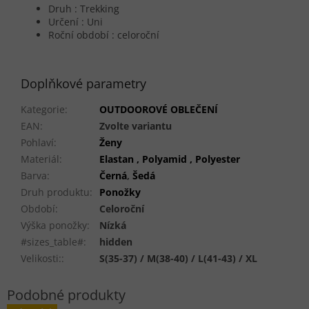
Druh : Trekking
Určení : Uni
Roční období : celoroční
Doplňkové parametry
Kategorie
:
OUTDOOROVÉ OBLEČENÍ
EAN
:
Zvolte variantu
Pohlaví
:
Ženy
Materiál
:
Elastan , Polyamid , Polyester
Barva
:
Černá
,
Šedá
Druh produktu
:
Ponožky
Období
:
Celoroční
Výška ponožky
:
Nízká
#sizes_table#
:
hidden
Velikosti:
:
S(35-37) / M(38-40) / L(41-43) / XL