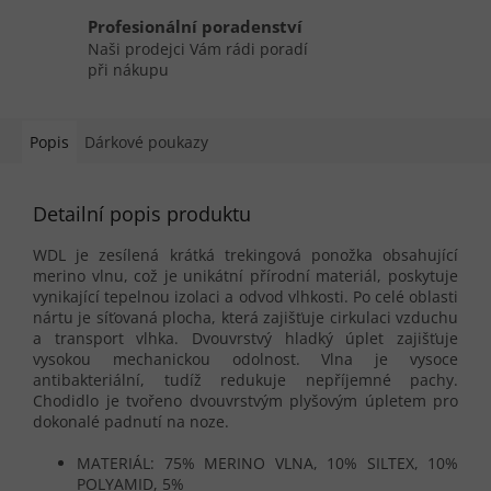
Profesionální poradenství
Naši prodejci Vám rádi poradí
při nákupu
Popis
Dárkové poukazy
Detailní popis produktu
WDL je zesílená krátká trekingová ponožka obsahující
merino vlnu, což je unikátní přírodní materiál, poskytuje
vynikající tepelnou izolaci a odvod vlhkosti. Po celé oblasti
nártu je síťovaná plocha, která zajišťuje cirkulaci vzduchu
a transport vlhka. Dvouvrstvý hladký úplet zajišťuje
vysokou mechanickou odolnost. Vlna je vysoce
antibakteriální, tudíž redukuje nepříjemné pachy.
Chodidlo je tvořeno dvouvrstvým plyšovým úpletem pro
dokonalé padnutí na noze.
MATERIÁL: 75% MERINO VLNA, 10% SILTEX, 10%
POLYAMID, 5%