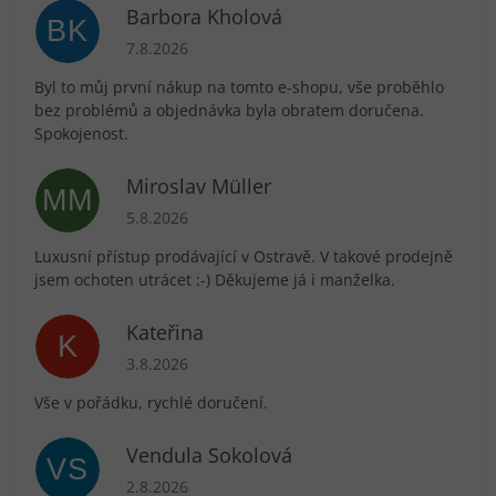
Barbora Kholová
BK
Hodnocení obchodu je 5 z 5 hvězdiček.
7.8.2026
Byl to můj první nákup na tomto e-shopu, vše proběhlo
bez problémů a objednávka byla obratem doručena.
Spokojenost.
Miroslav Müller
MM
Hodnocení obchodu je 5 z 5 hvězdiček.
5.8.2026
Luxusní přístup prodávající v Ostravě. V takové prodejně
jsem ochoten utrácet :-) Děkujeme já i manželka.
Kateřina
K
Hodnocení obchodu je 5 z 5 hvězdiček.
3.8.2026
Vše v pořádku, rychlé doručení.
Vendula Sokolová
VS
Hodnocení obchodu je 5 z 5 hvězdiček.
2.8.2026