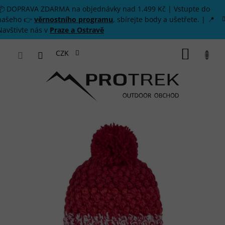
Přejít na obsah
📦 DOPRAVA ZDARMA na objednávky nad 1.499 Kč | Vstupte do
našeho 👉
věrnostního programu
, sbírejte body a ušetřete. | 📍
Navštivte nás v
Praze a Ostravě
NÁKUP
CZK