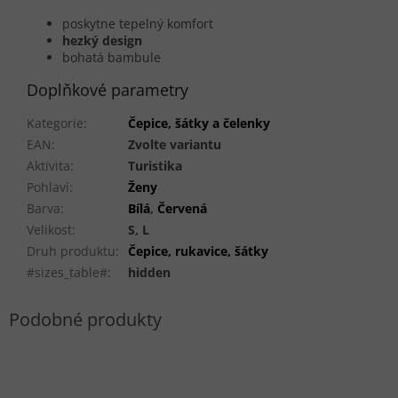
poskytne tepelný komfort
hezký design
bohatá bambule
Doplňkové parametry
Kategorie
:
Čepice, šátky a čelenky
EAN
:
Zvolte variantu
Aktivita
:
Turistika
Pohlaví
:
Ženy
Barva
:
Bílá
,
Červená
Velikost
:
S, L
Druh produktu
:
Čepice, rukavice, šátky
#sizes_table#
:
hidden