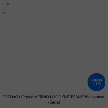
dnů.
M
L
1 390 Kč
–15 %
ORTOVOX Čepice MERINO LOGO KNIT BEANIE black raven
- černá