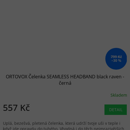
799 Kč
–30 %
ORTOVOX Čelenka SEAMLESS HEADBAND black raven -
černá
Skladem
557 Kč
DETAIL
Uplá, bezešvá, pletená čelenka, která udrží tvoje uši v teple i
když jde opravdu do tuhého. Vhodná i do těch nejmrazivějších