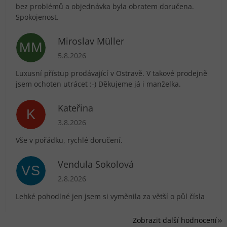
bez problémů a objednávka byla obratem doručena.
Spokojenost.
Miroslav Müller
MM
Hodnocení obchodu je 5 z 5 hvězdiček.
5.8.2026
Luxusní přístup prodávající v Ostravě. V takové prodejně
jsem ochoten utrácet :-) Děkujeme já i manželka.
Kateřina
K
Hodnocení obchodu je 5 z 5 hvězdiček.
3.8.2026
Vše v pořádku, rychlé doručení.
Vendula Sokolová
VS
Hodnocení obchodu je 5 z 5 hvězdiček.
2.8.2026
Lehké pohodlné jen jsem si vyměnila za větší o půl čísla
Zobrazit další hodnocení