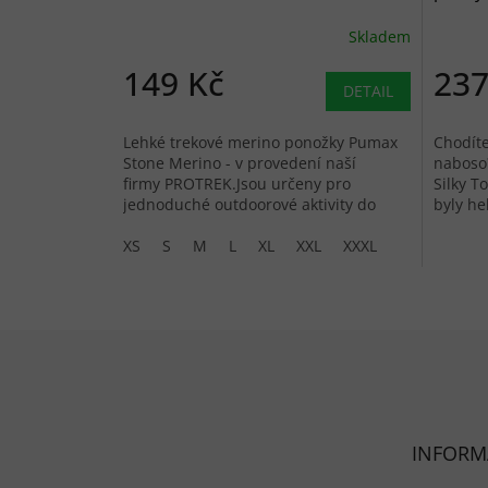
Skladem
149 Kč
237
DETAIL
Lehké trekové merino ponožky Pumax
Chodíte
Stone Merino - v provedení naší
naboso
firmy PROTREK.Jsou určeny pro
Silky T
jednoduché outdoorové aktivity do
byly he
nižších i středně vysokých bot.
XS
S
M
L
XL
XXL
XXXL
Zápatí
INFORM