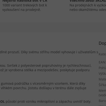
Nejširší nabídka bot v ČR
Všechno zboží SKLA
1000 variant trekových bot k
Na prodejnách k vyzko
vyzkoušení na prodejně.
nebo okamžitému odes
Dop
lné prozutí. Díky svému střihu model vyhovuje i uživatelům s
Kate
EAN
kou. Svršek z polyesterové popruhoviny je rychleschnoucí,
Pohl
hož je vyrobena stélka a mezipodešev, poskytuje podporu
Výšk
Mate
tní gumová podrážka s vícesměrným vzorkem, která díky
Šířk
lhkém povrchu. Jistotu došlapu v terénu dále zvyšuje
Mem
(vod
Barv
ROL
působí proti vzniku mikroplísní a zápachu uvnitř boty.