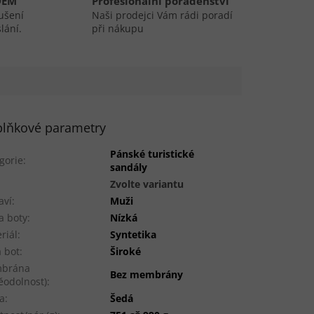
DEM
Profesionální poradenství
ušení
Naši prodejci Vám rádi poradí
lání.
při nákupu
lňkové parametry
Pánské turistické
gorie
:
sandály
:
Zvolte variantu
aví
:
Muži
a boty
:
Nízká
riál
:
Syntetika
a bot
:
Široké
brána
Bez membrány
ěodolnost)
:
a
:
Šedá