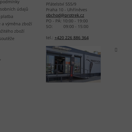
 podmínky
Přátelství 555/9
sobních údajů
Praha 10 - Uhříněves
obchod@protrek.cz
 platba
PO - PÁ: 10:00 - 19:00
 a výměna zboží
SO: 09:00 - 15:00
žitého zboží
tel.:
+420 226 886 364
 soutěže
Y