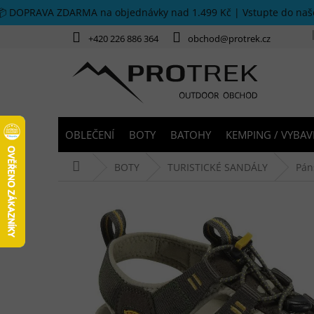
Přejít na obsah
📦 DOPRAVA ZDARMA na objednávky nad 1.499 Kč | Vstupte do na
+420 226 886 364
obchod@protrek.cz
OBLEČENÍ
BOTY
BATOHY
KEMPING / VYBAV
Domů
BOTY
TURISTICKÉ SANDÁLY
Pán