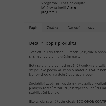
S registrací u nás nakoupíte
ještě výhodněji!
Více o
programu
Popis
Značka
Dárkové poukazy
Detailní popis produktu
Tvar vstupu do sandálu umožňuje rychlé a pohod
širším chodidlem a vyšším nártem.
Bota se stahuje pomocí pružné tkaničky s brzdič
stejně jako podšívka. Pěnový materiál
EVA
, z ně
klenby chodidla a dobré odpružení boty.
Spolehlivý záběr při každém kroku zajistí kvali
jemným zářezům zaručuje bezpečnou chůzi i na v
stabilizační klenek.
Ekologicky šetrná technologie
ECO ODOR CONT