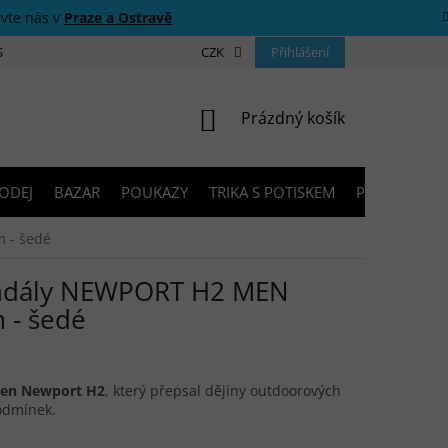
ivte nás v
Praze a Ostravě
 SOUTĚŽE
O NÁS
PRODEJNY
CZK
KONTAKTY
Přihlášení
PORADNA
NÁKUPNÍ KOŠÍK
Prázdný košík
ODEJ
BAZAR
POUKAZY
TRIKA S POTISKEM
PŮJČOVNA V
 - šedé
ndály NEWPORT H2 MEN
 - šedé
en Newport H2
, který přepsal dějiny outdoorových
odmínek.