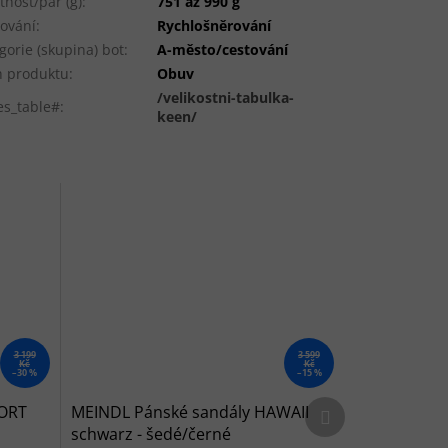
nost/pár (g)
:
751 až 990 g
ování
:
Rychlošněrování
gorie (skupina) bot
:
A-město/cestování
 produktu
:
Obuv
/velikostni-tabulka-
es_table#
:
keen/
3 199
3 599
Kč
Kč
–30 %
–15 %
Další produkt
PORT
MEINDL Pánské sandály HAWAII
schwarz - šedé/černé