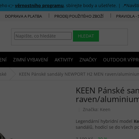
šeho 👉
věrnostního programu
, sbírejte body a ušetřete. | 📍Navšt
DOPRAVA A PLATBA
PRODEJ POUŽITÉHO ZBOŽÍ
PRAVIDLA -
HLEDAT
ENÍ
ZIMNÍ VYBAVENÍ
AKTIVITY
ZNAČKY
OUTDOOR VÝPR
ské
KEEN Pánské sandály NEWPORT H2 MEN raven/aluminium
KEEN Pánské sa
raven/aluminium
Značka:
Keen
Legendární hybridní model
Ke
sandálů, hodící se do všech p
3 199 Kč
–30 %