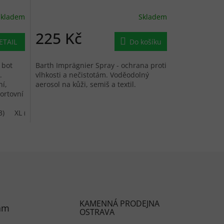
Skladem
Skladem
225 Kč
ETAIL
Do košíku
 bot
Barth Imprägnier Spray - ochrana proti
.
vlhkosti a nečistotám. Voděodolný
ní,
aerosol na kůži, semiš a textil.
ortovní
3)
XL (44-45)
KAMENNÁ PRODEJNA
am
OSTRAVA