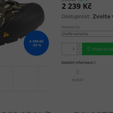
2 239 Kč
Měrná cena:
Zvolte 
Velikost EU
3 199 Kč
–30 %
Přidat do ko
Detailní informace
HLÍDAT