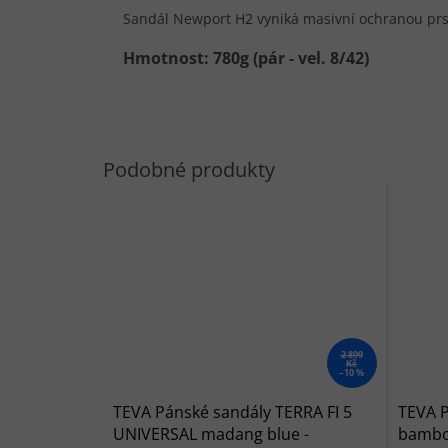
Sandál Newport H2 vyniká masivní ochranou prst
Hmotnost: 780g (pár - vel. 8/42)
2 899
Kč
–10 %
TEVA Pánské sandály TERRA FI 5
TEVA 
UNIVERSAL madang blue -
bamboo