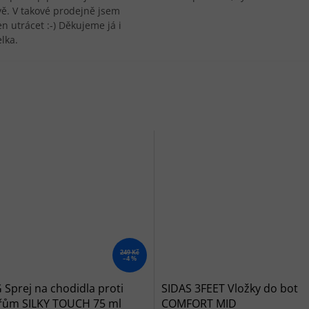
vě. V takové prodejně jsem
n utrácet :-) Děkujeme já i
lka.
249 Kč
–4 %
Sprej na chodidla proti
SIDAS 3FEET Vložky do bot
řům SILKY TOUCH 75 ml
COMFORT MID