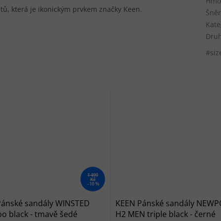
Hmot
ů, která je ikonickým prvkem značky Keen.
Šněr
Kate
Druh
#siz
1 499
Kč
–10 %
Pánské sandály WINSTED
KEEN Pánské sandály NEW
 black - tmavě šedé
H2 MEN triple black - černé