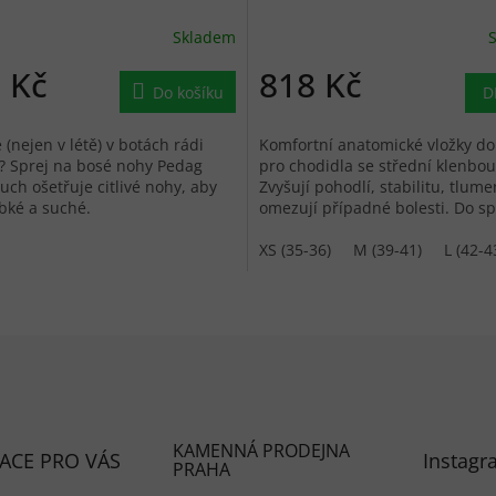
Skladem
 Kč
818 Kč
Do košíku
D
 (nejen v létě) v botách rádi
Komfortní anatomické vložky do
? Sprej na bosé nohy Pedag
pro chodidla se střední klenbou
ouch ošetřuje citlivé nohy, aby
Zvyšují pohodlí, stabilitu, tlume
bké a suché.
omezují případné bolesti. Do sp
i každodenní obuvi.
XS (35-36)
M (39-41)
L (42-4
KAMENNÁ PRODEJNA
ACE PRO VÁS
Instagr
PRAHA