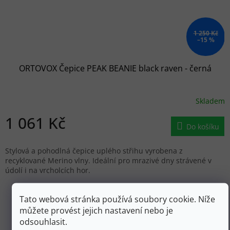
1 250 Kč
–15 %
ORTOVOX Čepice PEAK BEANIE black raven - černá
Skladem
1 061 Kč
Do košíku
Stylová a pohodlná čepice uplého střihu vyrobena z
recyklované Merino vlny. Ideální pro mrazivé dny strávené v
údolí i na vrcholcích hor.
ZOBRAZIT VŠECHNY PODOBNÉ PRODUKTY
Tato webová stránka používá soubory cookie. Níže
můžete provést jejich nastavení nebo je
odsouhlasit.