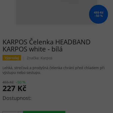
455 Kč
–50 %
KARPOS Čelenka HEADBAND
KARPOS white - bílá
Značka:
Karpos
Výprodej
Lehká, strečová a prodyšná čelenka chrání před chladem při
výstupu nebo sestupu.
455 Kč
–50 %
227 Kč
Měrná cena: