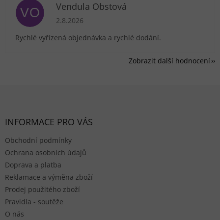
Vendula Obstová
VO
Hodnocení obchodu je 5 z 5 hvězdiček.
2.8.2026
Rychlé vyřízená objednávka a rychlé dodání.
Zobrazit další hodnocení
Zápatí
INFORMACE PRO VÁS
Obchodní podmínky
Ochrana osobních údajů
Doprava a platba
Reklamace a výměna zboží
Prodej použitého zboží
Pravidla - soutěže
O nás