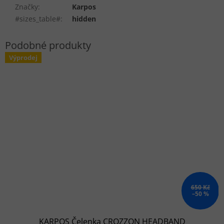
Značky
:
Karpos
#sizes_table#
:
hidden
Výprodej
650 Kč
–50 %
KARPOS Čelenka CROZZON HEADBAND