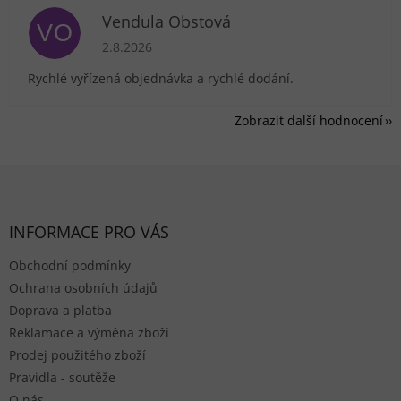
Vendula Obstová
VO
Hodnocení obchodu je 5 z 5 hvězdiček.
2.8.2026
Rychlé vyřízená objednávka a rychlé dodání.
Zobrazit další hodnocení
Zápatí
INFORMACE PRO VÁS
Obchodní podmínky
Ochrana osobních údajů
Doprava a platba
Reklamace a výměna zboží
Prodej použitého zboží
Pravidla - soutěže
O nás