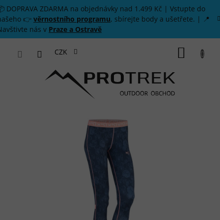
Přejít na obsah
📦 DOPRAVA ZDARMA na objednávky nad 1.499 Kč | Vstupte do
našeho 👉
věrnostního programu
, sbírejte body a ušetřete. | 📍
Navštivte nás v
Praze a Ostravě
NÁKUP
CZK