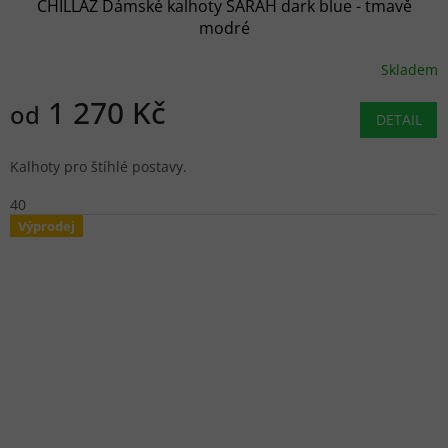
CHILLAZ Dámské kalhoty SARAH dark blue - tmavě
modré
Skladem
1 270 Kč
od
DETAIL
Kalhoty pro štíhlé postavy.
40
Výprodej