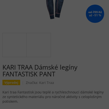
od 799 Kč
až –51 %
KARI TRAA Dámské legíny
FANTASTISK PANT
Značka:
Kari Traa
Výprodej
Kari traa Fantastisk jsou teplé a rychleschnoucí dámské legíny
ze syntetického materiálu pro náročné aktivity s celoplošným
potiskem.