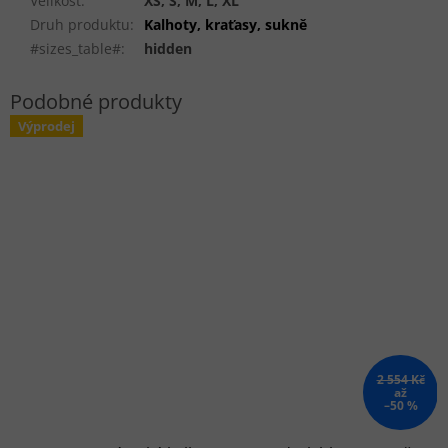
Velikost
:
XS, S, M, L, XL
Druh produktu
:
Kalhoty, kraťasy, sukně
#sizes_table#
:
hidden
Výprodej
2 554 Kč
až
–50 %