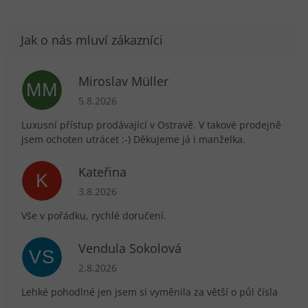
Miroslav Müller
MM
Hodnocení obchodu je 5 z 5 hvězdiček.
5.8.2026
Luxusní přístup prodávající v Ostravě. V takové prodejně
jsem ochoten utrácet :-) Děkujeme já i manželka.
Kateřina
K
Hodnocení obchodu je 5 z 5 hvězdiček.
3.8.2026
Vše v pořádku, rychlé doručení.
Vendula Sokolová
VS
Hodnocení obchodu je 5 z 5 hvězdiček.
2.8.2026
Lehké pohodlné jen jsem si vyměnila za větší o půl čísla