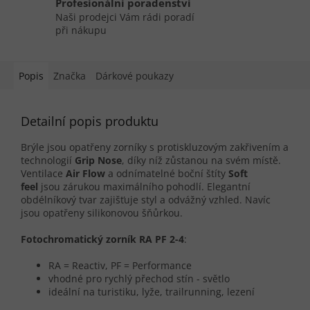
Profesionální poradenství
Naši prodejci Vám rádi poradí
při nákupu
Popis
Značka
Dárkové poukazy
Detailní popis produktu
Brýle jsou opatřeny zorníky s protiskluzovým zakřivením a
technologií
Grip Nose
, díky níž zůstanou na svém místě.
Ventilace
Air Flow
a odnímatelné boční štíty
Soft
feel
jsou zárukou maximálního pohodlí. Elegantní
obdélníkový tvar zajišťuje styl a odvážný vzhled. Navíc
jsou opatřeny silikonovou šňůrkou.
Fotochromatický zorník RA PF 2-4
:
RA = Reactiv, PF = Performance
vhodné pro rychlý přechod stín - světlo
ideální na turistiku, lyže, trailrunning, lezení