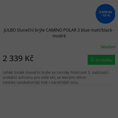
2 599 Kč
–10 %
JULBO Sluneční brýle CAMINO POLAR 3 blue matt/black -
modré
Skladem
2 339 Kč
Do košíku
Lehké široké sluneční brýle se zorníky Polarized 3, nabízející
unikátní ochranu pro vaše oči, se kterými lehce
zdoláte vysokohorský trek i náročnější túru.