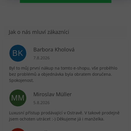
Barbora Kholová
BK
Hodnocení obchodu je 5 z 5 hvězdiček.
7.8.2026
Byl to můj první nákup na tomto e-shopu, vše proběhlo
bez problémů a objednávka byla obratem doručena.
Spokojenost.
Miroslav Müller
MM
Hodnocení obchodu je 5 z 5 hvězdiček.
5.8.2026
Luxusní přístup prodávající v Ostravě. V takové prodejně
jsem ochoten utrácet :-) Děkujeme já i manželka.