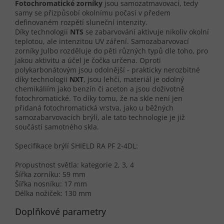
Fotochromatické zorníky
jsou samozatmavovací, tedy
samy se přizpůsobí okolnímu počasí v předem
definovaném rozpětí sluneční intenzity.
Díky technologii
NTS
se zabarvování aktivuje nikoliv okolní
teplotou, ale intenzitou UV záření. Samozabarvovací
zorníky Julbo rozděluje do pěti různých typů dle toho, pro
jakou aktivitu a účel je čočka určena. Oproti
polykarbonátovým jsou odolnější - prakticky nerozbitné
díky technologii
NXT
, jsou lehčí, materiál je odolný
chemikáliím jako benzín či aceton a jsou doživotně
fotochromatické. To díky tomu, že na skle není jen
přidaná fotochromatická vrstva, jako u běžných
samozabarvovacích brýlí, ale tato technologie je již
součástí samotného skla.
Specifikace brýlí SHIELD RA PF 2-4DL:
Propustnost světla: kategorie 2, 3, 4
Šířka zorníku: 59 mm
Šířka nosníku: 17 mm
Délka nožiček: 130 mm
Doplňkové parametry