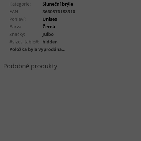
Kategorie
:
Sluneční brýle
EAN
:
3660576188310
Pohlaví
:
Unisex
Barva
:
Černá
Značky
:
Julbo
#sizes_table#
:
hidden
Položka byla vyprodána…