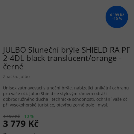
4 199 Kč
–10 %
JULBO Sluneční brýle SHIELD RA PF
2-4DL black translucent/orange -
černé
Značka:
Julbo
Unisex zatmavovací sluneční brýle, nabízející unikátní ochranu
pro vaše oči. Julbo Shield
se stylovým rámem odráží
dobrodružného ducha i technické schopnosti, ochrání vaše oči
při vysokohorské turistice, otevřou zorné pole i mysl.
4 199 Kč
–10 %
3 779 Kč
Měrná cena: