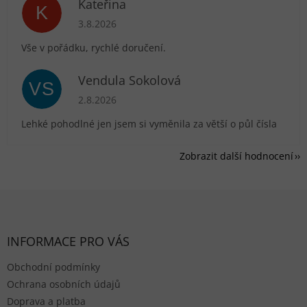
Kateřina
K
Hodnocení obchodu je 5 z 5 hvězdiček.
3.8.2026
Vše v pořádku, rychlé doručení.
Vendula Sokolová
VS
Hodnocení obchodu je 5 z 5 hvězdiček.
2.8.2026
Lehké pohodlné jen jsem si vyměnila za větší o půl čísla
Zobrazit další hodnocení
Zápatí
INFORMACE PRO VÁS
Obchodní podmínky
Ochrana osobních údajů
Doprava a platba