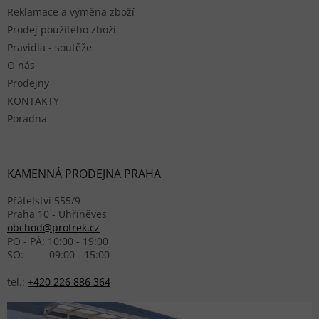
Reklamace a výměna zboží
Prodej použitého zboží
Pravidla - soutěže
O nás
Prodejny
KONTAKTY
Poradna
KAMENNÁ PRODEJNA PRAHA
Přátelství 555/9
Praha 10 - Uhříněves
obchod@protrek.cz
PO - PÁ: 10:00 - 19:00
SO: 09:00 - 15:00
tel.:
+420 226 886 364