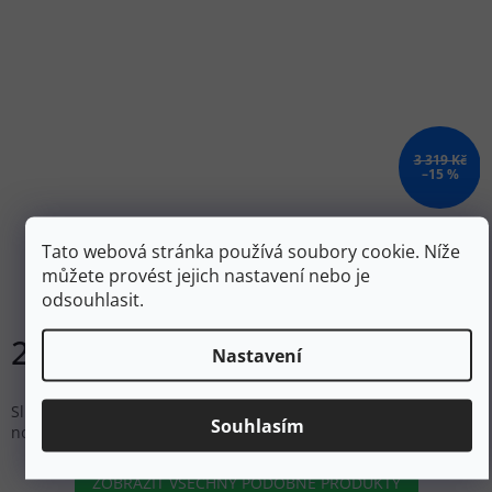
3 319 Kč
–15 %
JULBO Sluneční brýle DRIVE PC3 army/vert - zelené
Tato webová stránka používá soubory cookie. Níže
můžete provést jejich nastavení nebo je
odsouhlasit.
Skladem
2 799 Kč
Nastavení
Do košíku
Sluneční brýle Drive od francouzské firmy Julbo pro každodenní
Souhlasím
nošení.
ZOBRAZIT VŠECHNY PODOBNÉ PRODUKTY