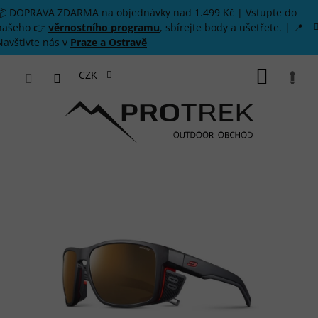
Přejít na obsah
📦 DOPRAVA ZDARMA na objednávky nad 1.499 Kč | Vstupte do
našeho 👉
věrnostního programu
, sbírejte body a ušetřete. | 📍
Navštivte nás v
Praze a Ostravě
NÁKUP
CZK