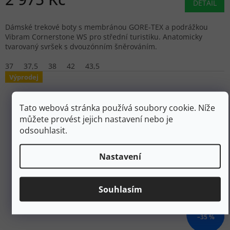
DETAIL
Dámské trekové boty s membránou GORE-TEX a podrážkou
Vibram Cornerstone WS pro střední turistiku. Anatomicky
tvarovaný svršek s dvouzónním šněrováním.
37
37,5
38
42
43,5
Výprodej
Tato webová stránka používá soubory cookie. Níže
můžete provést jejich nastavení nebo je
odsouhlasit.
Nastavení
Souhlasím
5 890 Kč
–35 %