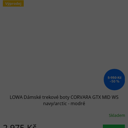
Výprodej
5 950 Kč
–50 %
LOWA Dámské trekové boty CORVARA GTX MID WS
navy/arctic - modré
Skladem
2 975 Kč