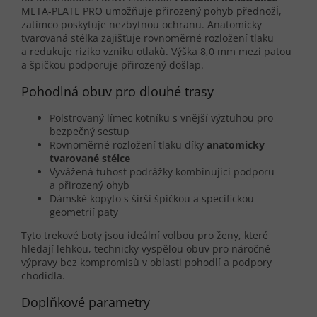
META-PLATE PRO umožňuje přirozený pohyb přednožÍ,
zatímco poskytuje nezbytnou ochranu. Anatomicky
tvarovaná stélka zajišťuje rovnoměrné rozložení tlaku
a redukuje riziko vzniku otlaků. Výška 8,0 mm mezi patou
a špičkou podporuje přirozený došlap.
Pohodlná obuv pro dlouhé trasy
Polstrovaný límec kotníku s vnější výztuhou pro
bezpečný sestup
Rovnoměrné rozložení tlaku díky
anatomicky
tvarované stélce
Vyvážená tuhost podrážky kombinující podporu
a přirozený ohyb
Dámské kopyto s širší špičkou a specifickou
geometrií paty
Tyto trekové boty jsou ideální volbou pro ženy, které
hledají lehkou, technicky vyspělou obuv pro náročné
výpravy bez kompromisů v oblasti pohodlí a podpory
chodidla.
Doplňkové parametry