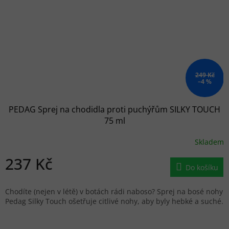
249 Kč
–4 %
PEDAG Sprej na chodidla proti puchýřům SILKY TOUCH
75 ml
Skladem
237 Kč
Do košíku
Chodíte (nejen v létě) v botách rádi naboso? Sprej na bosé nohy
Pedag Silky Touch ošetřuje citlivé nohy, aby byly hebké a suché.