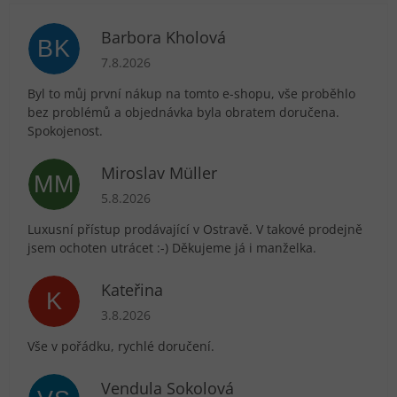
Barbora Kholová
BK
Hodnocení obchodu je 5 z 5 hvězdiček.
7.8.2026
Byl to můj první nákup na tomto e-shopu, vše proběhlo
bez problémů a objednávka byla obratem doručena.
Spokojenost.
Miroslav Müller
MM
Hodnocení obchodu je 5 z 5 hvězdiček.
5.8.2026
Luxusní přístup prodávající v Ostravě. V takové prodejně
jsem ochoten utrácet :-) Děkujeme já i manželka.
Kateřina
K
Hodnocení obchodu je 5 z 5 hvězdiček.
3.8.2026
Vše v pořádku, rychlé doručení.
Vendula Sokolová