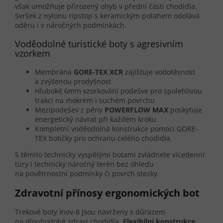
však umožňuje přirozený ohyb v přední části chodidla.
Svršek z nylonu ripstop s keramickým potahem odolává
oděru i v náročných podmínkách.
Voděodolné turistické boty s agresivním
vzorkem
Membrána
GORE-TEX XCR
zajišťuje vodotěsnost
a zvýšenou prodyšnost
Hluboké 6mm vzorkování podešve pro spolehlivou
trakci na mokrém i suchém povrchu
Mezipodešev z pěny
POWERFLOW MAX
poskytuje
energetický návrat při každém kroku
Kompletní voděodolná konstrukce pomocí GORE-
TEX botičky pro ochranu celého chodidla
S těmito technicky vyspělými botami zvládnete vícedenní
túry i technicky náročný terén bez ohledu
na povětrnostní podmínky či povrch stezky.
Zdravotní přínosy ergonomických bot
Trekové boty Inov-8 jsou navrženy s důrazem
na dlouhodobé zdraví chodidla.
Flexibilní konstrukce