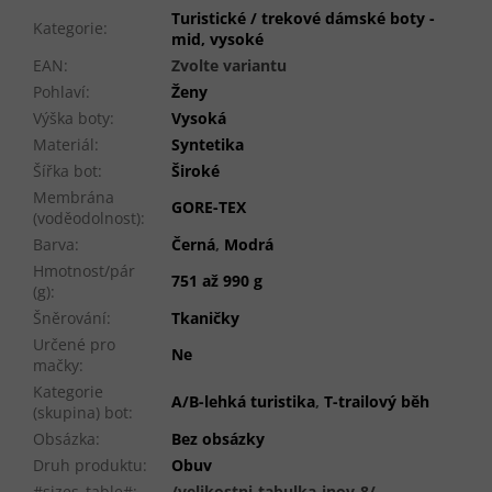
Turistické / trekové dámské boty -
Kategorie
:
mid, vysoké
EAN
:
Zvolte variantu
Pohlaví
:
Ženy
Výška boty
:
Vysoká
Materiál
:
Syntetika
Šířka bot
:
Široké
Membrána
GORE-TEX
(voděodolnost)
:
Barva
:
Černá
,
Modrá
Hmotnost/pár
751 až 990 g
(g)
:
Šněrování
:
Tkaničky
Určené pro
Ne
mačky
:
Kategorie
A/B-lehká turistika
,
T-trailový běh
(skupina) bot
:
Obsázka
:
Bez obsázky
Druh produktu
:
Obuv
#sizes_table#
:
/velikostni-tabulka-inov-8/