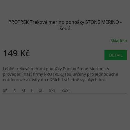
PROTREK Trekové merino ponožky STONE MERINO -
šedé
Skladem
149 Kč
DETAIL
Lehké trekové merino ponožky Pumax Stone Merino - v
provedení naší firmy PROTREK.Jsou určeny pro jednoduché
outdoorové aktivity do nižších i středně vysokých bot.
XS
S
M
L
XL
XXL
XXXL