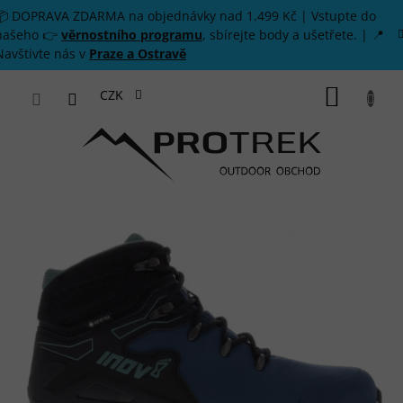
Přejít na obsah
📦 DOPRAVA ZDARMA na objednávky nad 1.499 Kč | Vstupte do
našeho 👉
věrnostního programu
, sbírejte body a ušetřete. | 📍
Navštivte nás v
Praze a Ostravě
NÁKUP
CZK