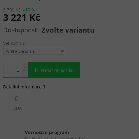
3 790 Kč
–15 %
3 221 Kč
Měrná cena:
Zvolte variantu
Velikost EU
Přidat do košíku
Detailní informace
HLÍDAT
Věrnostní program
S registrací u nás nakoupíte