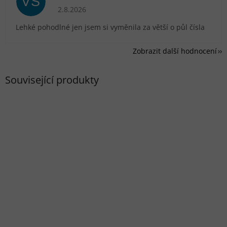
VS
Hodnocení obchodu je 5 z 5 hvězdiček.
2.8.2026
Lehké pohodlné jen jsem si vyměnila za větší o půl čísla
Zobrazit další hodnocení
Související produkty