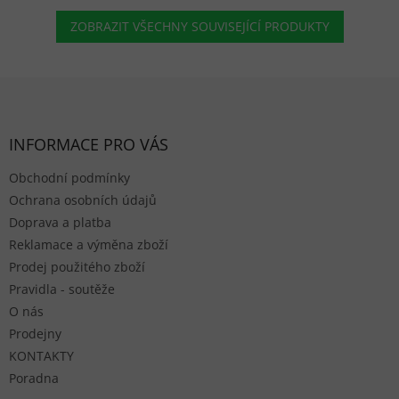
ZOBRAZIT VŠECHNY SOUVISEJÍCÍ PRODUKTY
Zápatí
INFORMACE PRO VÁS
Obchodní podmínky
Ochrana osobních údajů
Doprava a platba
Reklamace a výměna zboží
Prodej použitého zboží
Pravidla - soutěže
O nás
Prodejny
KONTAKTY
Poradna