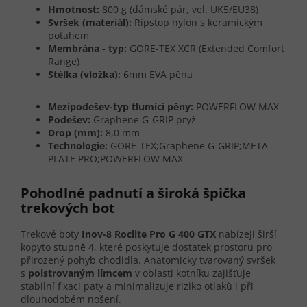
Hmotnost:
800 g (dámské pár, vel. UK5/EU38)
Svršek (materiál):
Ripstop nylon s keramickým
potahem
Membrána - typ:
GORE-TEX XCR (Extended Comfort
Range)
Stélka (vložka):
6mm EVA pěna
Mezipodešev-typ tlumící pěny:
POWERFLOW MAX
Podešev:
Graphene G-GRIP pryž
Drop (mm):
8,0 mm
Technologie:
GORE-TEX;Graphene G-GRIP;META-
PLATE PRO;POWERFLOW MAX
Pohodlné padnutí a široká špička
trekových bot
Trekové boty
Inov-8 Roclite Pro G 400 GTX
nabízejí širší
kopyto stupně 4, které poskytuje dostatek prostoru pro
přirozený pohyb chodidla. Anatomicky tvarovaný svršek
s
polstrovaným límcem
v oblasti kotníku zajišťuje
stabilní fixaci paty a minimalizuje riziko otlaků i při
dlouhodobém nošení.