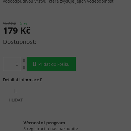
vodoodpudivou vrstvu, která zvyšuje jejich voděodolnost.
189 Kč
–5 %
179 Kč
Měrná cena:
Přidat do košíku
Detailní informace
HLÍDAT
Věrnostní program
S registrací u nás nakoupíte