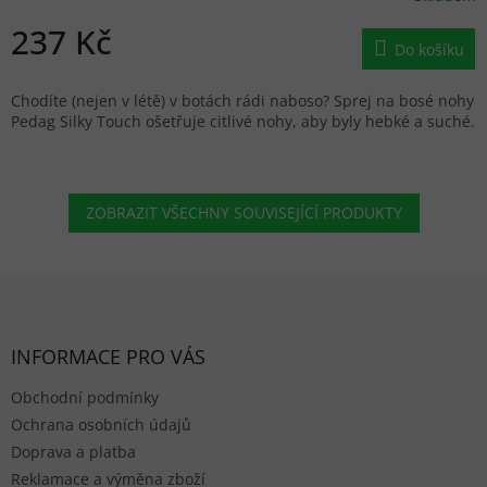
237 Kč
Do košíku
Chodíte (nejen v létě) v botách rádi naboso? Sprej na bosé nohy
Pedag Silky Touch ošetřuje citlivé nohy, aby byly hebké a suché.
ZOBRAZIT VŠECHNY SOUVISEJÍCÍ PRODUKTY
Zápatí
INFORMACE PRO VÁS
Obchodní podmínky
Ochrana osobních údajů
Doprava a platba
Reklamace a výměna zboží