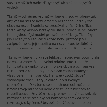
stezek v nižších nadmořských výškách až po nejvyšší
vrcholy.
Tkaničky od německé značky Hanwag jsou vyrobeny tak,
aby vás na stezce nezklamaly a bezpečně udržely vaši
obuv na noze. Tkaničky se prodávají v různých délkách,
takže každý vášnivý horský turista si individuálně vybere
ten nejvhodnější model pro své horské boty. Tkaničky
jsou nezbytnou součástí každé boty, protože jsou
zodpovědné za její stabilitu na noze. Proto je důležitý
výběr správné velikosti a vlastností, které tkaničky mají.
Tkaničky Hanwag díky své lehkosti nepřidávají obuvi příliš
na váze a zároveň jsou velmi odolné. Budou dobře
fungovat s jakýmkoli typem horské obuvi a ochrání vaši
nohu před ztrátou boty. Díky svým vodoodpudivým
vlastnostem mají tkaničky Hanwag vysoký stupeň
vodoodpudivosti, který je chrání před rychlým
promočením. Díky tomu se s jejich pomocí můžeme
brodit závějemi sněhu nebo v dešti, aniž bychom se
museli obávat, že ztěžknou a promoknou. Vrstva snižuje
možnost, že se tkaničky při namočení samy od sebe
rozmotají, díky čemuž bezpečně drží obuv na nohou.