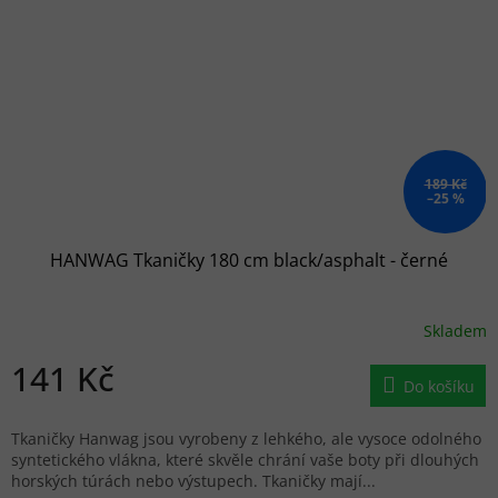
189 Kč
–25 %
HANWAG Tkaničky 180 cm black/asphalt - černé
Skladem
141 Kč
Do košíku
Tkaničky Hanwag jsou vyrobeny z lehkého, ale vysoce odolného
syntetického vlákna, které skvěle chrání vaše boty při dlouhých
horských túrách nebo výstupech. Tkaničky mají...