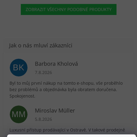
ZOBRAZIT VŠECHNY PODOBNÉ PRODUKTY
Barbora Kholová
BK
Hodnocení obchodu je 5 z 5 hvězdiček.
7.8.2026
Byl to můj první nákup na tomto e-shopu, vše proběhlo
bez problémů a objednávka byla obratem doručena.
Spokojenost.
Miroslav Müller
MM
Hodnocení obchodu je 5 z 5 hvězdiček.
5.8.2026
Luxusní přístup prodávající v Ostravě. V takové prodejně
jsem ochoten utrácet :-) Děkujeme já i manželka.