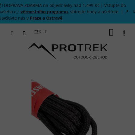
Přejít na obsah
📦 DOPRAVA ZDARMA na objednávky nad 1.499 Kč | Vstupte do
našeho 👉
věrnostního programu
, sbírejte body a ušetřete. | 📍
Navštivte nás v
Praze a Ostravě
NÁKUP
CZK