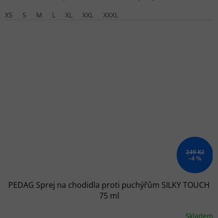
XS
S
M
L
XL
XXL
XXXL
249 Kč
–4 %
PEDAG Sprej na chodidla proti puchýřům SILKY TOUCH
75 ml
Skladem