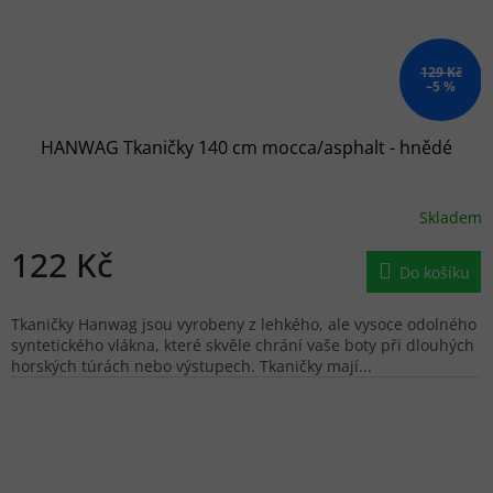
129 Kč
–5 %
HANWAG Tkaničky 140 cm mocca/asphalt - hnědé
Skladem
122 Kč
Do košíku
Tkaničky Hanwag jsou vyrobeny z lehkého, ale vysoce odolného
syntetického vlákna, které skvěle chrání vaše boty při dlouhých
horských túrách nebo výstupech. Tkaničky mají...