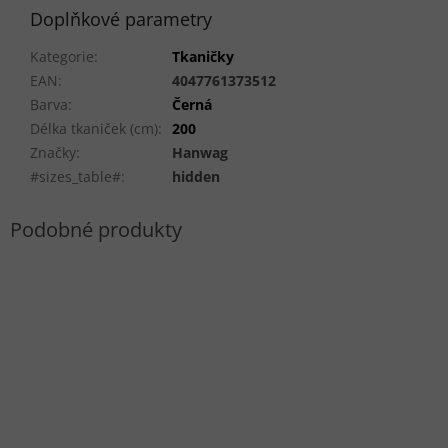
Doplňkové parametry
Kategorie
:
Tkaničky
EAN
:
4047761373512
Barva
:
Černá
Délka tkaniček (cm)
:
200
Značky
:
Hanwag
#sizes_table#
:
hidden