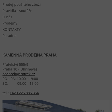
Prodej použitého zboží
Pravidla - soutěže
O nás
Prodejny
KONTAKTY
Poradna
KAMENNÁ PRODEJNA PRAHA
Přátelství 555/9
Praha 10 - Uhříněves
obchod@protrek.cz
PO - PÁ: 10:00 - 19:00
SO: 09:00 - 15:00
tel.:
+420 226 886 364