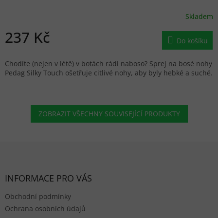
Skladem
237 Kč
Do košíku
Chodíte (nejen v létě) v botách rádi naboso? Sprej na bosé nohy
Pedag Silky Touch ošetřuje citlivé nohy, aby byly hebké a suché.
ZOBRAZIT VŠECHNY SOUVISEJÍCÍ PRODUKTY
Zápatí
INFORMACE PRO VÁS
Obchodní podmínky
Ochrana osobních údajů