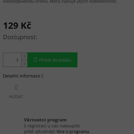
vodoodpudivou vrstvu, která zvyšuje jejich voděodolnost.
129 Kč
Měrná cena:
Přidat do košíku
Detailní informace
HLÍDAT
Věrnostní program
S registrací u nás nakoupíte
ještě výhodněji!
Více o programu