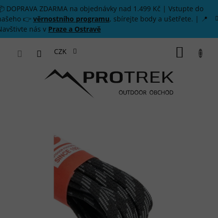
Přejít na obsah
📦 DOPRAVA ZDARMA na objednávky nad 1.499 Kč | Vstupte do
našeho 👉
věrnostního programu
, sbírejte body a ušetřete. | 📍
Navštivte nás v
Praze a Ostravě
NÁKUP
CZK