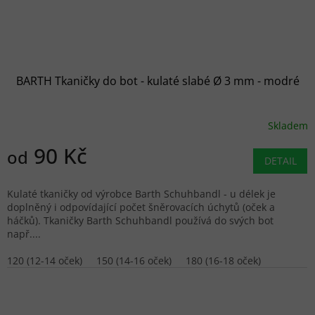
BARTH Tkaničky do bot - kulaté slabé Ø 3 mm - modré
Skladem
90 Kč
od
DETAIL
Kulaté tkaničky od výrobce Barth Schuhbandl - u délek je
doplněný i odpovídající počet šněrovacích úchytů (oček a
háčků). Tkaničky Barth Schuhbandl používá do svých bot
např....
120 (12-14 oček)
150 (14-16 oček)
180 (16-18 oček)