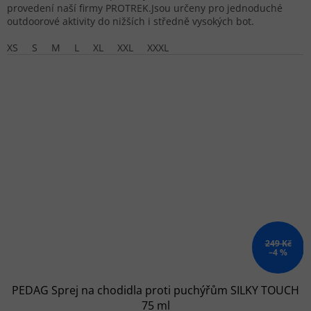
provedení naší firmy PROTREK.Jsou určeny pro jednoduché
outdoorové aktivity do nižších i středně vysokých bot.
XS
S
M
L
XL
XXL
XXXL
249 Kč
–4 %
PEDAG Sprej na chodidla proti puchýřům SILKY TOUCH
75 ml