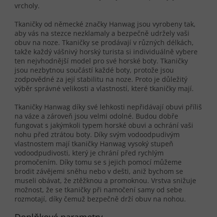
vrcholy.
Tkaničky od německé značky Hanwag jsou vyrobeny tak,
aby vás na stezce nezklamaly a bezpečně udržely vaši
obuv na noze. Tkaničky se prodávají v různých délkách,
takže každý vášnivý horský turista si individuálně vybere
ten nejvhodnější model pro své horské boty. Tkaničky
jsou nezbytnou součástí každé boty, protože jsou
zodpovědné za její stabilitu na noze. Proto je důležitý
výběr správné velikosti a vlastností, které tkaničky mají.
Tkaničky Hanwag díky své lehkosti nepřidávají obuvi příliš
na váze a zároveň jsou velmi odolné. Budou dobře
fungovat s jakýmkoli typem horské obuvi a ochrání vaši
nohu před ztrátou boty. Díky svým vodoodpudivým
vlastnostem mají tkaničky Hanwag vysoký stupeň
vodoodpudivosti, který je chrání před rychlým
promočením. Díky tomu se s jejich pomocí můžeme
brodit závějemi sněhu nebo v dešti, aniž bychom se
museli obávat, že ztěžknou a promoknou. Vrstva snižuje
možnost, že se tkaničky při namočení samy od sebe
rozmotají, díky čemuž bezpečně drží obuv na nohou.