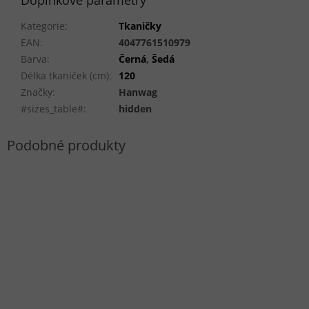
Doplňkové parametry
Kategorie
:
Tkaničky
EAN
:
4047761510979
Barva
:
Černá
,
Šedá
Délka tkaniček (cm)
:
120
Značky
:
Hanwag
#sizes_table#
:
hidden