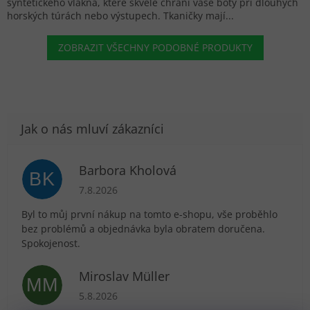
syntetického vlákna, které skvěle chrání vaše boty při dlouhých
horských túrách nebo výstupech. Tkaničky mají...
ZOBRAZIT VŠECHNY PODOBNÉ PRODUKTY
Barbora Kholová
BK
Hodnocení obchodu je 5 z 5 hvězdiček.
7.8.2026
Byl to můj první nákup na tomto e-shopu, vše proběhlo
bez problémů a objednávka byla obratem doručena.
Spokojenost.
Miroslav Müller
MM
Hodnocení obchodu je 5 z 5 hvězdiček.
5.8.2026