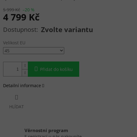
5 999 Kč
–20 %
4 799 Kč
Měrná cena:
Zvolte variantu
Velikost EU
Přidat do košíku
Detailní informace
HLÍDAT
Věrnostní program
S registrací u nás nakoupíte