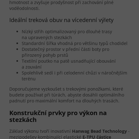
hmotnost a zvyšuje prodyšnost při zachování plné
voděodolnosti.
Ideální treková obuv na vícedenní výlety
Nízký střih optimalizovaný pro dlouhé trasy
na upravených stezkách
Standardní šířka vhodná pro většinu typů chodidel
Dostatečný prostor v přední části boty pro
přirozený pohyb prstů
Textilní poutko na patě usnadňující obouvání
a zouvání
Spolehlivě sedí i při celodenní chůzi v náročnějším
terénu
Doporučujeme vyzkoušet s trekovými ponožkami, které
budete používat při túrách, abyste dosáhli optimálního
padnutí pro maximální komfort na dlouhých trasách.
Konstrukční prvky pro výkon na
stezkách
Základ výkonu tvoří inovativní
Hanwag Bead Technology
-
mezipodešev kombinující elastické
E-TPU částice