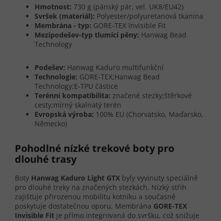
Hmotnost:
730 g (pánský pár, vel. UK8/EU42)
Svršek (materiál):
Polyester/polyuretanová tkanina
Membrána - typ:
GORE-TEX Invisible Fit
Mezipodešev-typ tlumící pěny:
Hanwag Bead
Technology
Podešev:
Hanwag Kaduro multifunkční
Technologie:
GORE-TEX;Hanwag Bead
Technology;E-TPU částice
Terénní kompatibilita:
značené stezky;štěrkové
cesty;mírný skalnatý terén
Evropská výroba:
100% EU (Chorvatsko, Maďarsko,
Německo)
Pohodlné nízké trekové boty pro
dlouhé trasy
Boty
Hanwag Kaduro Light GTX
byly vyvinuty speciálně
pro dlouhé treky na značených stezkách. Nízký střih
zajišťuje přirozenou mobilitu kotníku a současně
poskytuje dostatečnou oporu. Membrána
GORE-TEX
Invisible Fit
je přímo integrovaná do svršku, což snižuje