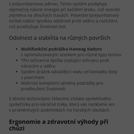
s polyuretanovou pěnou. Tento systém poskytuje
výjimečný návrat energie při každém kroku, což oceníte
zejména na dlouhých trasách. Polyester/polyuretanový
svršek nabízí vysokou odolnost proti oděru a roztržení,
což prodlužuje životnost bot.
Odolnost a stabilita na různých površích
Multifunkční podrážka Hanwag Kaduro
s optimalizovaným vzorkem pro různé typy terénu
TPU ochranná špička zvyšující ochranu proti
nárazům a oděru
Systém drážek odvádějící vodu od kontaktu boty
s povrchem
Možnost kompletní výměny podrážky pro
prodloužení životnosti
S těmito technickými řešeními získáte spolehlivého
společníka pro náročné treky, který vás nezklame ani
v proměnlivých podmínkách na horských stezkách.
Ergonomie a zdravotní výhody při
chůzi