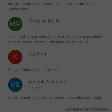
bez problémů a objednávka byla obratem doručena.
Spokojenost.
Miroslav Müller
MM
Hodnocení obchodu je 5 z 5 hvězdiček.
5.8.2026
Luxusní přístup prodávající v Ostravě. V takové prodejně
jsem ochoten utrácet :-) Děkujeme já i manželka.
Kateřina
K
Hodnocení obchodu je 5 z 5 hvězdiček.
3.8.2026
Vše v pořádku, rychlé doručení.
Vendula Sokolová
VS
Hodnocení obchodu je 5 z 5 hvězdiček.
2.8.2026
Lehké pohodlné jen jsem si vyměnila za větší o půl čísla
Zobrazit další hodnocení