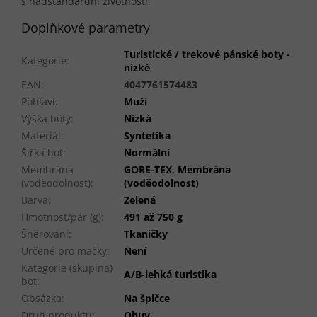
s nadstandardní životností.
Doplňkové parametry
Turistické / trekové pánské boty -
Kategorie
:
nízké
EAN
:
4047761574483
Pohlaví
:
Muži
Výška boty
:
Nízká
Materiál
:
Syntetika
Šířka bot
:
Normální
Membrána
GORE-TEX
,
Membrána
(voděodolnost)
:
(voděodolnost)
Barva
:
Zelená
Hmotnost/pár (g)
:
491 až 750 g
Šněrování
:
Tkaničky
Určené pro mačky
:
Není
Kategorie (skupina)
A/B-lehká turistika
bot
:
Obsázka
:
Na špičce
Druh produktu
:
Obuv