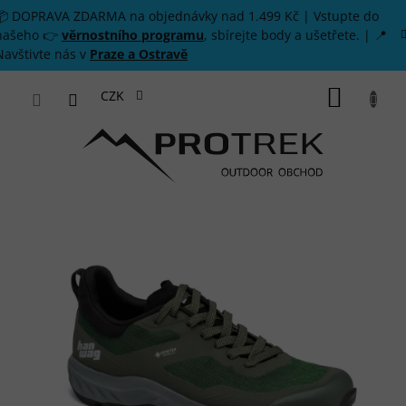
Přejít na obsah
📦 DOPRAVA ZDARMA na objednávky nad 1.499 Kč | Vstupte do
našeho 👉
věrnostního programu
, sbírejte body a ušetřete. | 📍
Navštivte nás v
Praze a Ostravě
NÁKUP
CZK