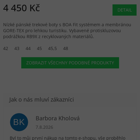
4 450 Kč
DETAIL
Nízké pánské trekové boty s BOA Fit systémem a membránou
GORE-TEX pro lehkou turistiku. Vybavené protiskluzovou
podrážkou RB9X z recyklovaných materiálů.
42
43
44
45
45,5
48
ZOBRAZIT VŠECHNY PODOBNÉ PRODUKTY
Barbora Kholová
BK
Hodnocení obchodu je 5 z 5 hvězdiček.
7.8.2026
Byl to můj první nákup na tomto e-shopu, vše proběhlo