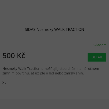
SIDAS Nesmeky WALK TRACTION
Skladem
500 Kč
DETAIL
Nesmeky Walk Traction umožňují jistou chůzi na náročném
zimním povrchu, ať už jde o led nebo zmrzlý sníh.
XL
Zápatí