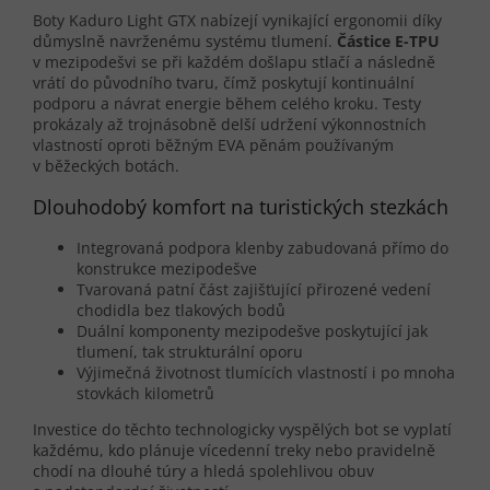
Boty Kaduro Light GTX nabízejí vynikající ergonomii díky
důmyslně navrženému systému tlumení.
Částice E-TPU
v mezipodešvi se při každém došlapu stlačí a následně
vrátí do původního tvaru, čímž poskytují kontinuální
podporu a návrat energie během celého kroku. Testy
prokázaly až trojnásobně delší udržení výkonnostních
vlastností oproti běžným EVA pěnám používaným
v běžeckých botách.
Dlouhodobý komfort na turistických stezkách
Integrovaná podpora klenby zabudovaná přímo do
konstrukce mezipodešve
Tvarovaná patní část zajišťující přirozené vedení
chodidla bez tlakových bodů
Duální komponenty mezipodešve poskytující jak
tlumení, tak strukturální oporu
Výjimečná životnost tlumících vlastností i po mnoha
stovkách kilometrů
Investice do těchto technologicky vyspělých bot se vyplatí
každému, kdo plánuje vícedenní treky nebo pravidelně
chodí na dlouhé túry a hledá spolehlivou obuv