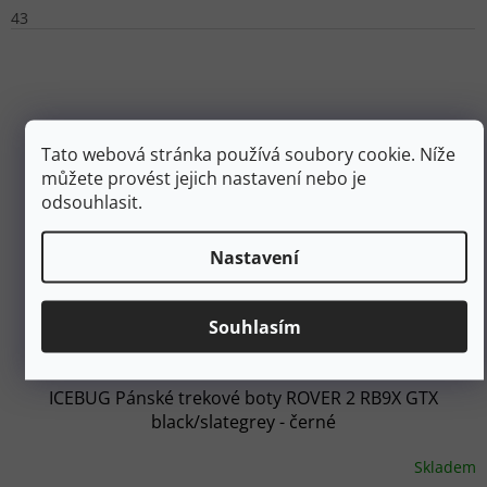
43
Tato webová stránka používá soubory cookie. Níže
můžete provést jejich nastavení nebo je
odsouhlasit.
Nastavení
Souhlasím
ICEBUG Pánské trekové boty ROVER 2 RB9X GTX
black/slategrey - černé
Skladem