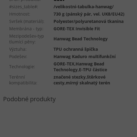
#sizes_table#
:
/velikostni-tabulka-hanwag/
Hmotnost
:
730 g (pánský pár, vel. UK8/EU42)
Svršek (materiál)
:
Polyester/polyuretanová tkanina
Membrána - typ
:
GORE-TEX Invisible Fit
Mezipodešev-typ
Hanwag Bead Technology
tlumící pěny
:
Výztuha
:
TPU ochranná špička
Podešev
:
Hanwag Kaduro multifunkční
GORE-TEX,Hanwag Bead
Technologie
:
Technology,E-TPU částice
Terénní
značené stezky,štěrkové
kompatibilita
:
cesty,mírný skalnatý terén