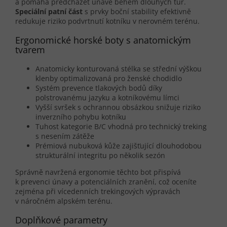
a pomáhá předcházet únavě během dlouhých túr.
Speciální patní část
s prvky boční stability efektivně
redukuje riziko podvrtnutí kotníku v nerovném terénu.
Ergonomické horské boty s anatomickým
tvarem
Anatomicky konturovaná stélka se střední výškou
klenby optimalizovaná pro ženské chodidlo
Systém prevence tlakových bodů díky
polstrovanému jazyku a kotníkovému límci
Vyšší svršek s ochrannou obsázkou snižuje riziko
inverzního pohybu kotníku
Tuhost kategorie B/C vhodná pro technický treking
s nesením zátěže
Prémiová nubuková kůže zajišťující dlouhodobou
strukturální integritu po několik sezón
Správně navržená ergonomie těchto bot přispívá
k prevenci únavy a potenciálních zranění, což oceníte
zejména při vícedenních trekingových výpravách
v náročném alpském terénu.
Doplňkové parametry