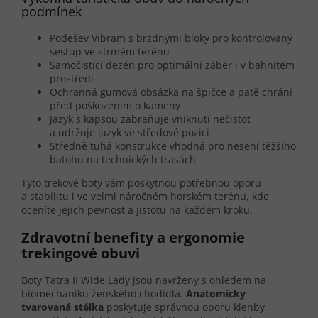
podmínek
Podešev Vibram s brzdnými bloky pro kontrolovaný
sestup ve strmém terénu
Samočistící dezén pro optimální záběr i v bahnitém
prostředí
Ochranná gumová obsázka na špičce a patě chrání
před poškozením o kameny
Jazyk s kapsou zabraňuje vniknutí nečistot
a udržuje jazyk ve středové pozici
Středně tuhá konstrukce vhodná pro nesení těžšího
batohu na technických trasách
Tyto trekové boty vám poskytnou potřebnou oporu
a stabilitu i ve velmi náročném horském terénu, kde
oceníte jejich pevnost a jistotu na každém kroku.
Zdravotní benefity a ergonomie
trekingové obuvi
Boty Tatra II Wide Lady jsou navrženy s ohledem na
biomechaniku ženského chodidla.
Anatomicky
tvarovaná stélka
poskytuje správnou oporu klenby