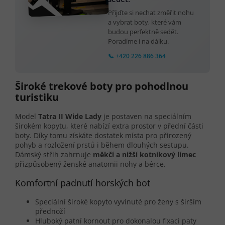
Přijďte si nechat změřit nohu
a vybrat boty, které vám
budou perfektně sedět.
Poradíme i na dálku.
📞 +420 226 886 364
Široké trekové boty pro pohodlnou
turistiku
Model
Tatra II Wide Lady
je postaven na speciálním
širokém kopytu, které nabízí extra prostor v přední části
boty. Díky tomu získáte dostatek místa pro přirozený
pohyb a rozložení prstů i během dlouhých sestupu.
Dámský střih zahrnuje
měkčí a nižší kotníkový límec
přizpůsobený ženské anatomii nohy a bérce.
Komfortní padnutí horských bot
Speciální široké kopyto vyvinuté pro ženy s širším
přednoží
Hluboký patní kornout pro dokonalou fixaci paty