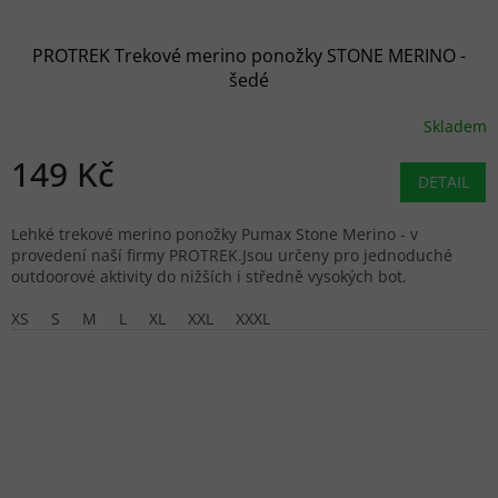
PROTREK Trekové merino ponožky STONE MERINO -
šedé
Skladem
149 Kč
DETAIL
Lehké trekové merino ponožky Pumax Stone Merino - v
provedení naší firmy PROTREK.Jsou určeny pro jednoduché
outdoorové aktivity do nižších i středně vysokých bot.
XS
S
M
L
XL
XXL
XXXL