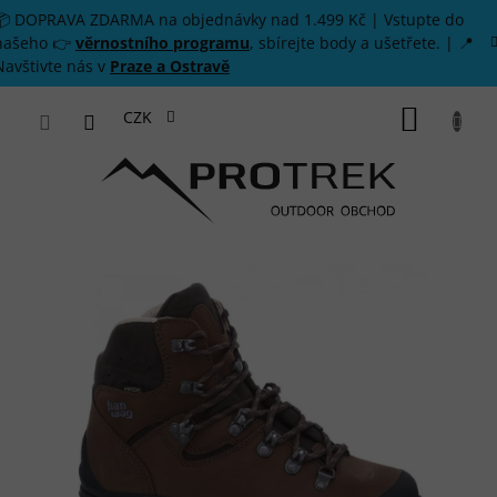
Přejít na obsah
📦 DOPRAVA ZDARMA na objednávky nad 1.499 Kč | Vstupte do
našeho 👉
věrnostního programu
, sbírejte body a ušetřete. | 📍
Navštivte nás v
Praze a Ostravě
NÁKUP
CZK