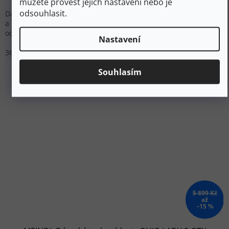
můžete provést jejich nastavení nebo je
odsouhlasit.
Dámské trekové boty s voděodolnou Omni-TECH membránou
a protiskluzovou Adapt Trax podrážkou. Kožený svršek zajišťuje
odolnost a dlouhou životnost.
Nastavení
36
36,5
37,5
Souhlasím
5 899 Kč
až
–15 %