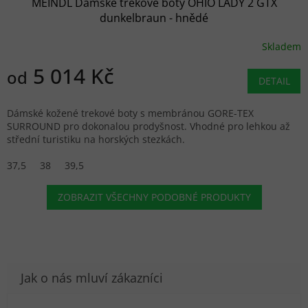
MEINDL Dámské trekové boty OHIO LADY 2 GTX
dunkelbraun - hnědé
Skladem
5 014 Kč
od
DETAIL
Dámské kožené trekové boty s membránou GORE-TEX
SURROUND pro dokonalou prodyšnost. Vhodné pro lehkou až
střední turistiku na horských stezkách.
37,5
38
39,5
ZOBRAZIT VŠECHNY PODOBNÉ PRODUKTY