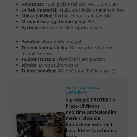
Hmotnost:
1280 g (dámské pár, vel. UK5/EU38)
Svršek (materiál):
Nubuková kůže s minimem švů
Stélka (vložka):
Rychleschnoucí anatomická
Mezipodešev-typ tlumící pěny:
EVA
Výztuha:
Gumové zesílení špičky a paty
Podešev:
Vibram AW Integral
Terénní kompatibilita:
Náročný horský terén,
technické trasy
Teplotní rozsah:
Třísezónní (jaro-podzim)
Výroba:
Evropa (Chorvatsko)
Tuhost podešve:
Středně tuhá (B/C kategorie)
PRODEJNA PRAHA-
UHŘÍNĚVES
V prodejně PROTREK v
Praze-Uhříněvsi
nabízíme profesionální
měření chodidel.
Pomůžeme vám najít
boty, které Vám budou
sedět.