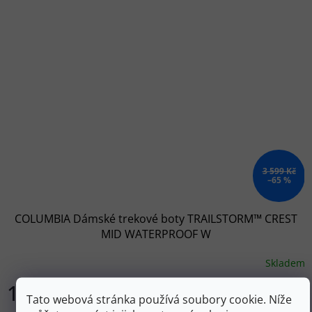
3 599 Kč
–65 %
COLUMBIA Dámské trekové boty TRAILSTORM™ CREST
MID WATERPROOF W
Skladem
1 258 Kč
DETAIL
Tato webová stránka používá soubory cookie. Níže