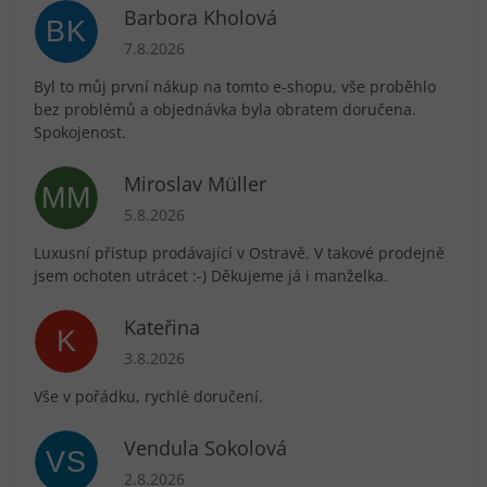
Barbora Kholová
BK
Hodnocení obchodu je 5 z 5 hvězdiček.
7.8.2026
Byl to můj první nákup na tomto e-shopu, vše proběhlo
bez problémů a objednávka byla obratem doručena.
Spokojenost.
Miroslav Müller
MM
Hodnocení obchodu je 5 z 5 hvězdiček.
5.8.2026
Luxusní přístup prodávající v Ostravě. V takové prodejně
jsem ochoten utrácet :-) Děkujeme já i manželka.
Kateřina
K
Hodnocení obchodu je 5 z 5 hvězdiček.
3.8.2026
Vše v pořádku, rychlé doručení.
Vendula Sokolová
VS
Hodnocení obchodu je 5 z 5 hvězdiček.
2.8.2026