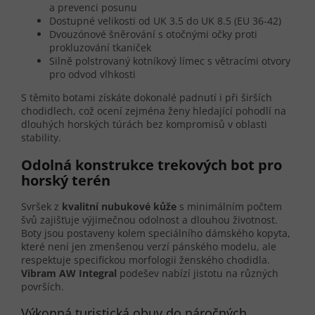
a prevenci posunu
Dostupné velikosti od UK 3.5 do UK 8.5 (EU 36-42)
Dvouzónové šněrování s otočnými očky proti
prokluzování tkaniček
Silně polstrovaný kotníkový límec s větracími otvory
pro odvod vlhkosti
S těmito botami získáte dokonalé padnutí i při širších
chodidlech, což ocení zejména ženy hledající pohodlí na
dlouhých horských túrách bez kompromisů v oblasti
stability.
Odolná konstrukce trekových bot pro
horský terén
Svršek z
kvalitní nubukové kůže
s minimálním počtem
švů zajišťuje výjimečnou odolnost a dlouhou životnost.
Boty jsou postaveny kolem speciálního dámského kopyta,
které není jen zmenšenou verzí pánského modelu, ale
respektuje specifickou morfologii ženského chodidla.
Vibram AW Integral
podešev nabízí jistotu na různých
površích.
Výkonná turistická obuv do náročných