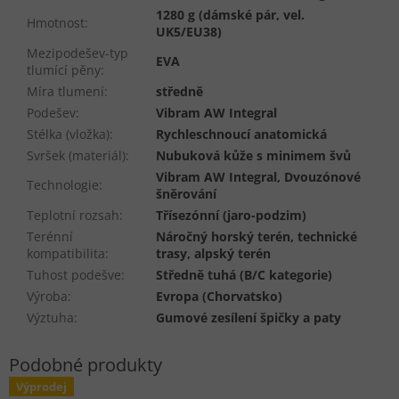
1280 g (dámské pár, vel.
Hmotnost
:
UK5/EU38)
Mezipodešev-typ
EVA
tlumící pěny
:
Míra tlumení
:
středně
Podešev
:
Vibram AW Integral
Stélka (vložka)
:
Rychleschnoucí anatomická
Svršek (materiál)
:
Nubuková kůže s minimem švů
Vibram AW Integral, Dvouzónové
Technologie
:
šněrování
Teplotní rozsah
:
Třísezónní (jaro-podzim)
Terénní
Náročný horský terén, technické
kompatibilita
:
trasy, alpský terén
Tuhost podešve
:
Středně tuhá (B/C kategorie)
Výroba
:
Evropa (Chorvatsko)
Výztuha
:
Gumové zesílení špičky a paty
Výprodej