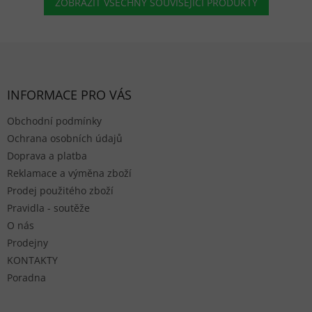
ZOBRAZIT VŠECHNY SOUVISEJÍCÍ PRODUKTY
Zápatí
INFORMACE PRO VÁS
Obchodní podmínky
Ochrana osobních údajů
Doprava a platba
Reklamace a výměna zboží
Prodej použitého zboží
Pravidla - soutěže
O nás
Prodejny
KONTAKTY
Poradna