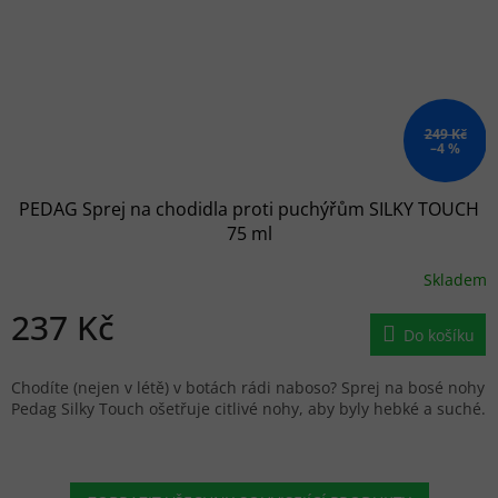
249 Kč
–4 %
PEDAG Sprej na chodidla proti puchýřům SILKY TOUCH
75 ml
Skladem
237 Kč
Do košíku
Chodíte (nejen v létě) v botách rádi naboso? Sprej na bosé nohy
Pedag Silky Touch ošetřuje citlivé nohy, aby byly hebké a suché.