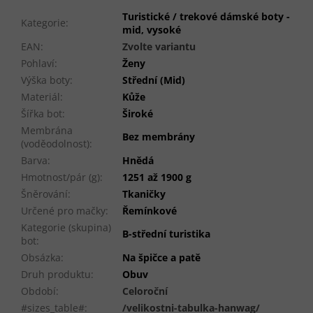
Turistické / trekové dámské boty -
Kategorie
:
mid, vysoké
EAN
:
Zvolte variantu
Pohlaví
:
Ženy
Výška boty
:
Střední (Mid)
Materiál
:
Kůže
Šířka bot
:
Široké
Membrána
Bez membrány
(voděodolnost)
:
Barva
:
Hnědá
Hmotnost/pár (g)
:
1251 až 1900 g
Šněrování
:
Tkaničky
Určené pro mačky
:
Řemínkové
Kategorie (skupina)
B-střední turistika
bot
:
Obsázka
:
Na špičce a patě
Druh produktu
:
Obuv
Období
:
Celoroční
#sizes_table#
:
/velikostni-tabulka-hanwag/