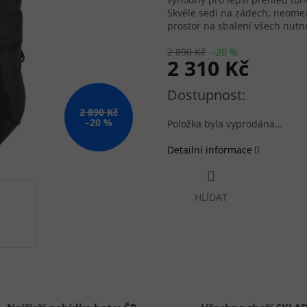
Skvěle sedí na zádech, neome
prostor na sbalení všech nutn
2 890 Kč
–20 %
2 310 Kč
Měrná cena:
2 890 Kč
–20 %
Položka byla vyprodána…
Detailní informace
HLÍDAT