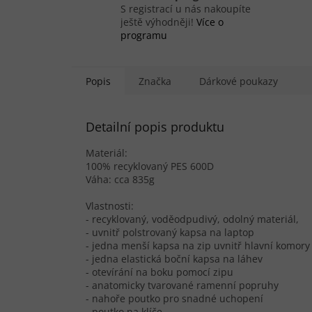
S registrací u nás nakoupíte
ještě výhodněji!
Více o
programu
Popis
Značka
Dárkové poukazy
Detailní popis produktu
Materiál:
100% recyklovaný PES 600D
Váha: cca 835g
Vlastnosti:
- recyklovaný, voděodpudivý, odolný materiál,
- uvnitř polstrovaný kapsa na laptop
- jedna menší kapsa na zip uvnitř hlavní komory
- jedna elastická boční kapsa na láhev
- otevírání na boku pomocí zipu
- anatomicky tvarované ramenní popruhy
- nahoře poutko pro snadné uchopení
- poutko na klíče