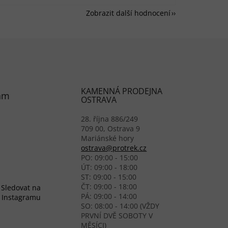
Zobrazit další hodnocení
KAMENNÁ PRODEJNA
am
OSTRAVA
28. října 886/249
709 00, Ostrava 9
Mariánské hory
ostrava@protrek.cz
PO: 09:00 - 15:00
ÚT: 09:00 - 18:00
ST: 09:00 - 15:00
ČT: 09:00 - 18:00
Sledovat na
PÁ: 09:00 - 14:00
Instagramu
SO: 08:00 - 14:00 (VŽDY
PRVNÍ DVĚ SOBOTY V
MĚSÍCI)