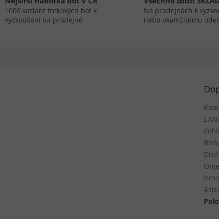
Nejširší nabídka bot v ČR
Všechno zboží SKLA
1000 variant trekových bot k
Na prodejnách k vyzko
vyzkoušení na prodejně.
nebo okamžitému odes
Dop
Kate
EAN
Pohl
Barv
Druh
Obje
Hmo
#siz
Polo