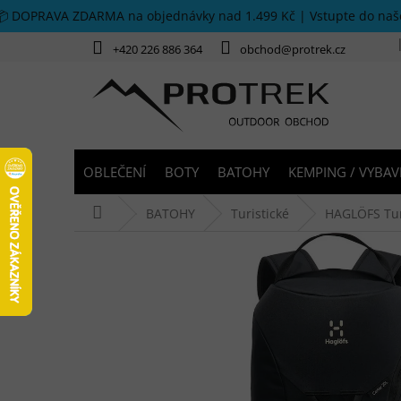
Přejít na obsah
📦 DOPRAVA ZDARMA na objednávky nad 1.499 Kč | Vstupte do na
+420 226 886 364
obchod@protrek.cz
OBLEČENÍ
BOTY
BATOHY
KEMPING / VYBAV
Domů
BATOHY
Turistické
HAGLÖFS Turi