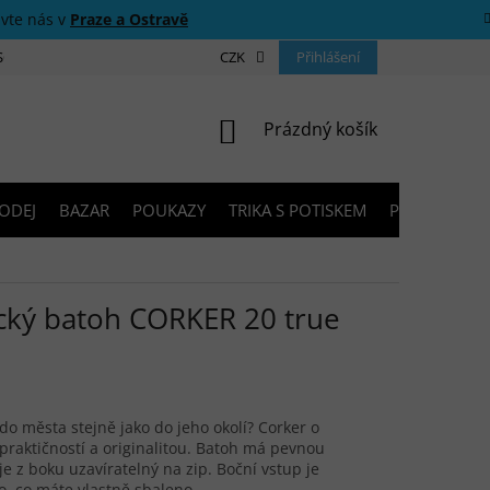
ivte nás v
Praze a Ostravě
 SOUTĚŽE
O NÁS
PRODEJNY
CZK
KONTAKTY
Přihlášení
PORADNA
NÁKUPNÍ KOŠÍK
Prázdný košík
ODEJ
BAZAR
POUKAZY
TRIKA S POTISKEM
PŮJČOVNA V
cký batoh CORKER 20 true
 do města stejně jako do jeho okolí? Corker o
praktičností a originalitou. Batoh má pevnou
je z boku uzavíratelný na zip. Boční vstup je
o, co máte vlastně sbaleno.