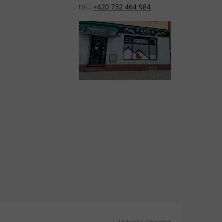
tel.:
+420 732 464 984