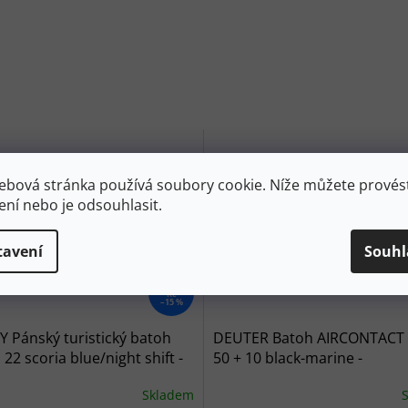
ebová stránka používá soubory cookie. Níže můžete provést
ení nebo je odsouhlasit.
tavení
Souhl
3 699
Kč
–15 %
 Pánský turistický batoh
DEUTER Batoh AIRCONTACT 
22 scoria blue/night shift -
50 + 10 black-marine -
černý/modrý
Skladem