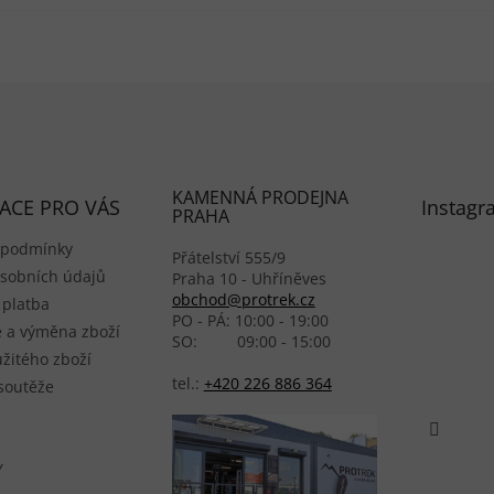
KAMENNÁ PRODEJNA
ACE PRO VÁS
Instagr
PRAHA
 podmínky
Přátelství 555/9
sobních údajů
Praha 10 - Uhříněves
obchod@protrek.cz
 platba
PO - PÁ: 10:00 - 19:00
 a výměna zboží
SO: 09:00 - 15:00
žitého zboží
tel.:
+420 226 886 364
 soutěže
Y