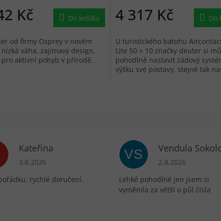
42 Kč
4 317 Kč
Do košíku
Do 
ler od firmy Osprey v novém
U turistického batohu Aircontac
 nízká váha, zajímavý design,
Lite 50 + 10 značky deuter si m
pro aktivní pohyb v přírodě.
pohodlně nastavit zádový syst
výšku své postavy, stejně tak na
i...
Kateřina
Vendula Sokol
VS
ek.
Hodnocení obchodu je 5 z 5 hvězdiček.
Hodnocení obchodu 
3.8.2026
2.8.2026
pořádku, rychlé doručení.
Lehké pohodlné jen jsem si
vyměnila za větší o půl čísla