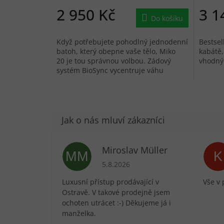
2 950 Kč
3 1
Do košíku
Když potřebujete pohodlný jednodenní
Bestsel
batoh, který obepne vaše tělo, Miko
kabátě,
20 je tou správnou volbou. Zádový
vhodný 
systém BioSync vycentruje váhu
vašeho batohu, zatímco 3D...
Miroslav Müller
MM
K
Hodnocení obchodu je 5 z 5 hvězdič
5.8.2026
Luxusní přístup prodávající v
Vše v 
Ostravě. V takové prodejně jsem
ochoten utrácet :-) Děkujeme já i
manželka.