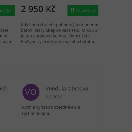
2 950 Kč
košíku
Do košíku
t
Když potřebujete pohodlný jednodenní
ůžete
batoh, který obepne vaše tělo, Miko 25
ém na
je tou správnou volbou. Odpružení
stavíte
BioSync vystředí váhu vašeho batohu,
zatímco 3D pěnový zadní panel...
ová
Vendula Obstová
VO
je 5 z 5 hvězdiček.
Hodnocení obchodu je 5 z 5 hvězdiček.
2.8.2026
Rychlé vyřízená objednávka a
rychlé dodání.