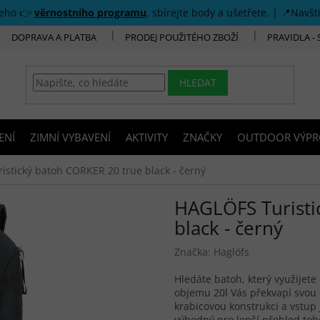
šeho 👉
věrnostního programu
, sbírejte body a ušetřete. | 📍Navšt
DOPRAVA A PLATBA
PRODEJ POUŽITÉHO ZBOŽÍ
PRAVIDLA -
HLEDAT
ENÍ
ZIMNÍ VYBAVENÍ
AKTIVITY
ZNAČKY
OUTDOOR VÝPR
stický batoh CORKER 20 true black - černý
HAGLÖFS Turisti
black - černý
Značka:
Haglöfs
Hledáte batoh, který využijete
objemu 20l Vás překvapí svou 
krabicovou konstrukci a vstup 
výhodný pro lepší přehled toh