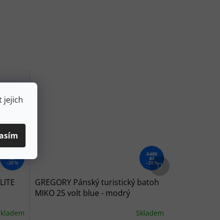
 jejich
asím
5 399
3 690
Kč
Kč
Další produkt
–20 %
–20 %
LITE
GREGORY Pánský turistický batoh
MIKO 25 volt blue - modrý
Skladem
Skladem