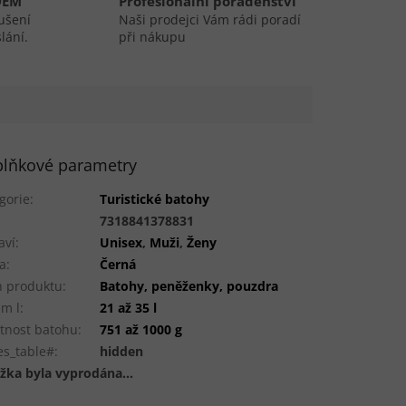
DEM
Profesionální poradenství
ušení
Naši prodejci Vám rádi poradí
lání.
při nákupu
lňkové parametry
gorie
:
Turistické batohy
:
7318841378831
aví
:
Unisex
,
Muži
,
Ženy
a
:
Černá
 produktu
:
Batohy, peněženky, pouzdra
m l
:
21 až 35 l
tnost batohu
:
751 až 1000 g
es_table#
:
hidden
žka byla vyprodána…