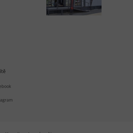
ítě
ebook
tagram