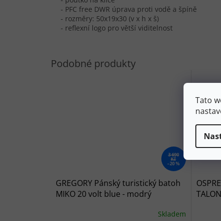
- PFC free DWR úprava proti vodě a špíně
- rozměry: 50x19x30 (v x h x š)
- reflexní logo pro větší viditelnost
Tato w
nastav
Nas
3 690
Kč
–20 %
GREGORY Pánský turistický batoh
OSPREY
MIKO 20 volt blue - modrý
TALON 
modrý
Skladem