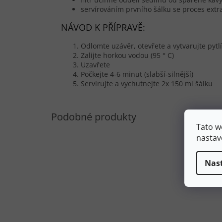
servírováním prvního šálku se proces extr
NÁVOD K PŘÍPRAVĚ:
Odlomte uzávěr, otevřete a vytvarujte pytl
Zalijte horkou vodou (95 ° C)
Uzavřete
Počkejte 4-6 minut (slabší-silnější)
Servírujte a vychutnejte 2x 150 ml šálku
Tato w
nastav
Nas