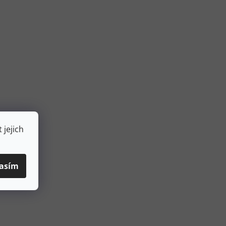
 jejich
asím