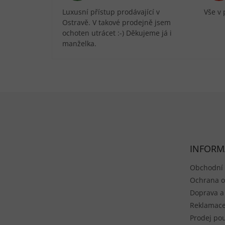
Luxusní přístup prodávající v
Vše v 
Ostravě. V takové prodejně jsem
ochoten utrácet :-) Děkujeme já i
manželka.
Zápatí
INFORM
Obchodní
Ochrana o
Doprava a
Reklamace
Prodej pou