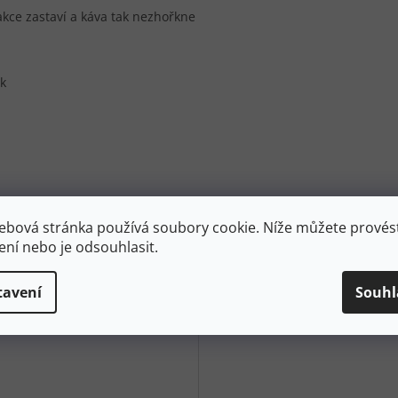
akce zastaví a káva tak nezhořkne
ík
ebová stránka používá soubory cookie. Níže můžete provést
ení nebo je odsouhlasit.
tavení
Souhl