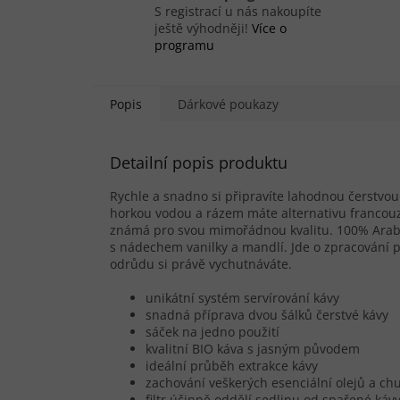
S registrací u nás nakoupíte
ještě výhodněji!
Více o
programu
Popis
Dárkové poukazy
Detailní popis produktu
Rychle a snadno si připravíte lahodnou čerstvou
horkou vodou a rázem máte alternativu francouz
známá pro svou mimořádnou kvalitu. 100% Arab
s nádechem vanilky a mandlí. Jde o zpracování pr
odrůdu si právě vychutnáváte.
unikátní systém servírování kávy
snadná příprava dvou šálků čerstvé kávy
sáček na jedno použití
kvalitní BIO káva s jasným původem
ideální průběh extrakce kávy
zachování veškerých esenciální olejů a ch
filtr účinně oddělí sedlinu od spařené káv