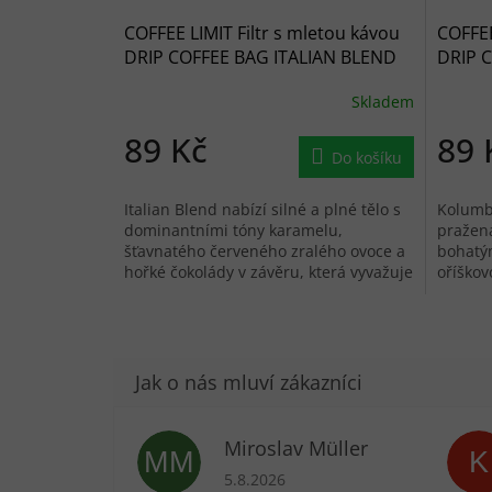
COFFEE LIMIT Filtr s mletou kávou
COFFEE
DRIP COFFEE BAG ITALIAN BLEND
DRIP 
Skladem
89 Kč
89 
Do košíku
Italian Blend nabízí silné a plné tělo s
Kolumbi
dominantními tóny karamelu,
pražená
šťavnatého červeného zralého ovoce a
bohatý
hořké čokolády v závěru, která vyvažuje
oříškov
tuto směs a vytváří dokonalý...
káva, k
Miroslav Müller
MM
K
Hodnocení obchodu je 5 z 5 hvězdič
5.8.2026