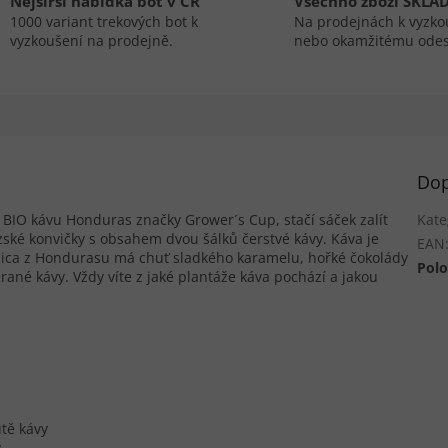
Nejširší nabídka bot v ČR
Všechno zboží SKLA
1000 variant trekových bot k
Na prodejnách k vyzko
vyzkoušení na prodejně.
nebo okamžitému odes
Dop
 BIO kávu Honduras značky Grower´s Cup, stačí sáček zalít
Kate
ské konvičky s obsahem dvou šálků čerstvé kávy. Káva je
EAN
ica z Hondurasu má chuť sladkého karamelu, hořké čokolády
Polo
ané kávy. Vždy víte z jaké plantáže káva pochází a jakou
utě kávy
y