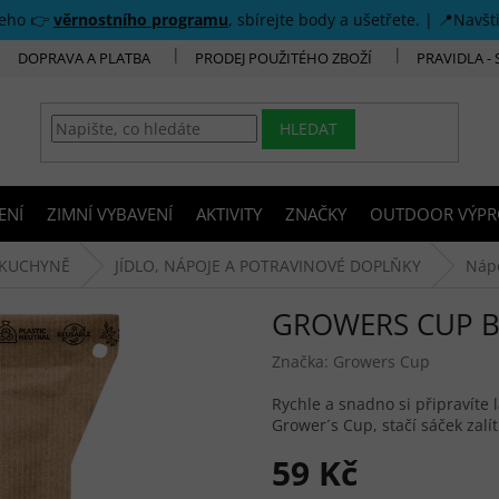
šeho 👉
věrnostního programu
, sbírejte body a ušetřete. | 📍Navšt
DOPRAVA A PLATBA
PRODEJ POUŽITÉHO ZBOŽÍ
PRAVIDLA -
HLEDAT
ENÍ
ZIMNÍ VYBAVENÍ
AKTIVITY
ZNAČKY
OUTDOOR VÝPR
KUCHYNĚ
JÍDLO, NÁPOJE A POTRAVINOVÉ DOPLŇKY
Náp
GROWERS CUP B
Značka:
Growers Cup
Rychle a snadno si připravíte
Grower´s Cup, stačí sáček zalí
59 Kč