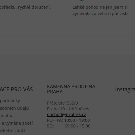
pořádku, rychlé doručení.
Lehké pohodlné jen jsem si
vyměnila za větší o půl čísla
KAMENNÁ PRODEJNA
ACE PRO VÁS
Instagr
PRAHA
 podmínky
Přátelství 555/9
sobních údajů
Praha 10 - Uhříněves
obchod@protrek.cz
 platba
PO - PÁ: 10:00 - 19:00
 a výměna zboží
SO: 09:00 - 15:00
žitého zboží