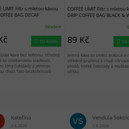
 LIMIT Filtr s mletou kávou
COFFEE LIMIT Filtr s mletou 
COFFEE BAG DECAF
DRIP COFFEE BAG BLACK & 
Skladem
Kč
89 Kč
Do košíku
Do 
jská káva bez kofeinu, středně
Jemná káva ze směsi arabica a 
 se smetanovou sladkostí,
středně pražená s chutí citruso
mi tóny čokolády a jemnou
plodů, hořké čokolády a mušká
ou chutí.Tato bezkofeinová
oříšku.
terá využívá přírodní proces...
Kateřina
Vendula Sokol
VS
ek.
Hodnocení obchodu je 5 z 5 hvězdiček.
Hodnocení obchodu 
3.8.2026
2.8.2026