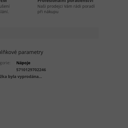
DEM
Profesionální poradenství
ušení
Naši prodejci Vám rádi poradí
lání.
při nákupu
lňkové parametry
gorie
:
Nápoje
:
5710129702246
žka byla vyprodána…