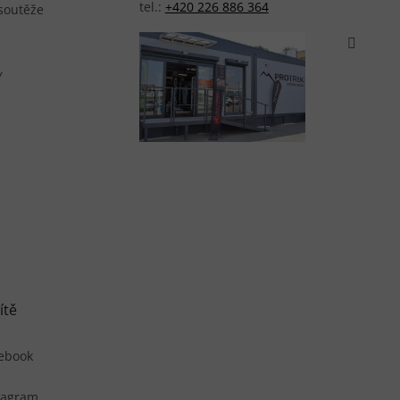
tel.:
+420 226 886 364
 soutěže
Y
ítě
ebook
tagram