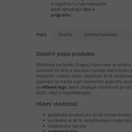
S registrací u nás nakoupíte
ještě výhodněji!
Více o
programu
Popis
Značka
Dárkové poukazy
Detailní popis produktu
Pláštěnka na batoh Gregory Raincover je určena
pevností 70 DEN a úpravou ripstop, která brání
Polyester v tomto obalu obsahuje 40 % recyklov
zapínání na háček nad ramenními popruhy se p
je
reflexní logo,
které zlepšuje viditelnost po s
vložit, když ji nepotřebujete.
Hlavní vlastnosti:
pláštěnka vhodná pro 30-50 litrové batohy
vyrobeno ze 40 % recyklovaných materiálů
voděodolná úprava
podlepené švy