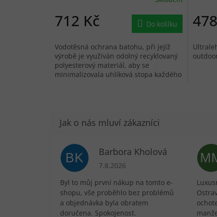
712 Kč
478
Do košíku
Vodotěsná ochrana batohu, při jejíž
Ultrale
výrobě je využíván odolný recyklovaný
outdoor
polyesterový materiál, aby se
minimalizovala uhlíková stopa každého
produktu.
Barbora Kholová
BK
M
Hodnocení obchodu je 5 z 5 hvězdič
7.8.2026
Byl to můj první nákup na tomto e-
Luxusn
shopu, vše proběhlo bez problémů
Ostra
a objednávka byla obratem
ochote
doručena. Spokojenost.
manže