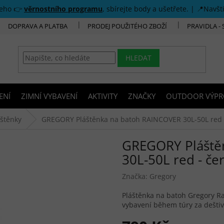
šeho 👉
věrnostního programu
, sbírejte body a ušetřete. | 📍Navšt
DOPRAVA A PLATBA
PRODEJ POUŽITÉHO ZBOŽÍ
PRAVIDLA -
HLEDAT
ENÍ
ZIMNÍ VYBAVENÍ
AKTIVITY
ZNAČKY
OUTDOOR VÝPR
áštěnky
GREGORY Pláštěnka na batoh RAINCOVER 30L-50L red 
GREGORY Pláště
30L-50L red - če
Značka:
Gregory
Pláštěnka na batoh Gregory Ra
vybavení během túry za deštiv