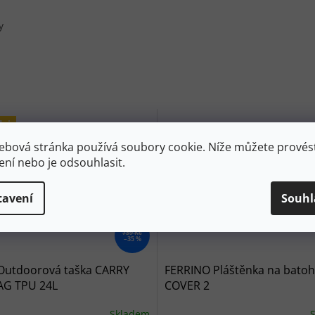
y
dej
ebová stránka používá soubory cookie. Níže můžete provést
ení nebo je odsouhlasit.
tavení
Souhl
739 Kč
–35 %
Outdoorová taška CARRY
FERRINO Pláštěnka na batoh
AG TPU 24L
COVER 2
Skladem