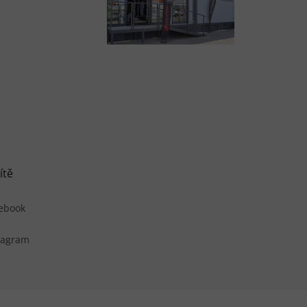
ítě
ebook
tagram