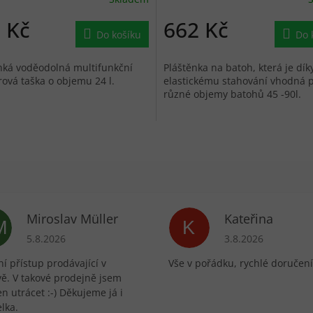
 Kč
662 Kč
Do košíku
Do 
hká voděodolná multifunkční
Pláštěnka na batoh, která je dík
ová taška o objemu 24 l.
elastickému stahování vhodná 
různé objemy batohů 45 -90l.
Miroslav Müller
Kateřina
M
K
ek.
Hodnocení obchodu je 5 z 5 hvězdiček.
Hodnocení obchodu 
5.8.2026
3.8.2026
í přístup prodávající v
Vše v pořádku, rychlé doručení
vě. V takové prodejně jsem
n utrácet :-) Děkujeme já i
lka.