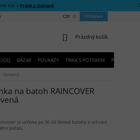
ivte nás v
Praze a Ostravě
 SOUTĚŽE
O NÁS
PRODEJNY
CZK
KONTAKTY
Přihlášení
PORADNA
NÁKUPNÍ KOŠÍK
Prázdný košík
ODEJ
BAZAR
POUKAZY
TRIKA S POTISKEM
PŮJČOVNA V
- červená
nka na batoh RAINCOVER
rvená
incover je určena po 30-50 litrové batohy a ochrání
ého počasí.