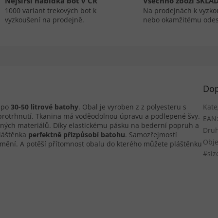
Nejširší nabídka bot v ČR
Všechno zboží SKLA
1000 variant trekových bot k
Na prodejnách k vyzko
vyzkoušení na prodejně.
nebo okamžitému odes
Dop
 po
30-50 litrové batohy
. Obal je vyroben z z polyesteru s
Kate
 protrhnutí. Tkanina má voděodolnou úpravu a podlepené švy.
EAN
aných materiálů. Díky elastickému pásku na bederní popruh a
Druh
láštěnka
perfektně přizpůsobí batohu
. Samozřejmostí
Obje
etmění. A potěší přítomnost obalu do kterého můžete pláštěnku
#siz