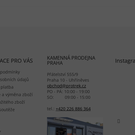
KAMENNÁ PRODEJNA
ACE PRO VÁS
Instagr
PRAHA
 podmínky
Přátelství 555/9
sobních údajů
Praha 10 - Uhříněves
obchod@protrek.cz
 platba
PO - PÁ: 10:00 - 19:00
 a výměna zboží
SO: 09:00 - 15:00
žitého zboží
tel.:
+420 226 886 364
 soutěže
Y