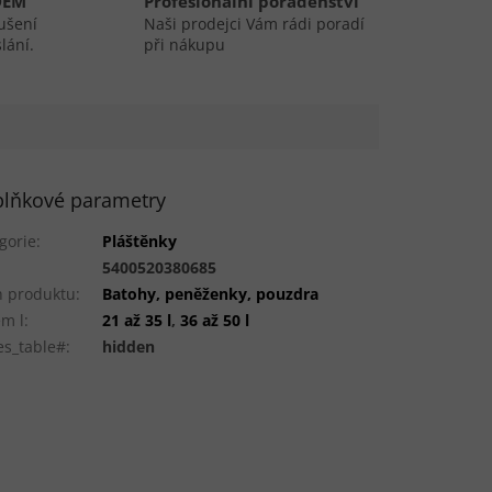
DEM
Profesionální poradenství
ušení
Naši prodejci Vám rádi poradí
lání.
při nákupu
lňkové parametry
gorie
:
Pláštěnky
:
5400520380685
 produktu
:
Batohy, peněženky, pouzdra
m l
:
21 až 35 l
,
36 až 50 l
es_table#
:
hidden