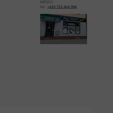
MĚSÍCI)
tel.:
+420 732 464 984