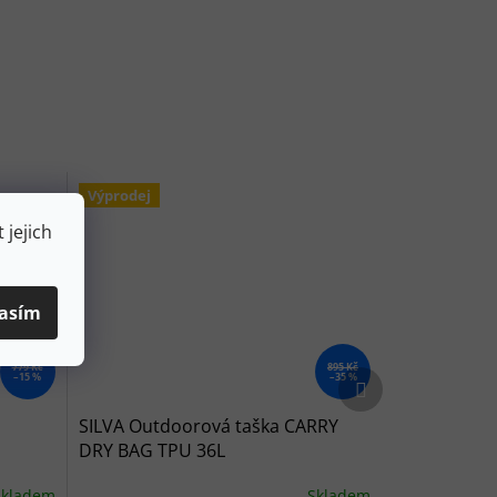
Výprodej
 jejich
asím
779 Kč
895 Kč
Další produkt
–15 %
–35 %
SILVA Outdoorová taška CARRY
DRY BAG TPU 36L
Skladem
Skladem