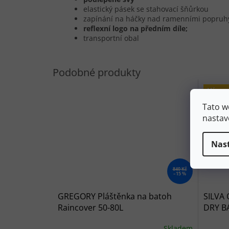
elastický pásek se stahovací šňůrkou
zapínání na háčky nad ramenními popruh
reflexní logo na předním díle;
transportní obal
Výpro
Tato w
nastav
Nas
840 Kč
–15 %
GREGORY Pláštěnka na batoh
SILVA 
Raincover 50-80L
DRY B
Skladem