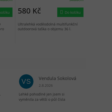
580 Kč
košíku
Do košíku
y
Ultralehká voděodolná multifunkční
pro
outdoorová taška o objemu 36 l.
Vendula Sokolová
VS
je 5 z 5 hvězdiček.
Hodnocení obchodu je 5 z 5 hvězdiček.
2.8.2026
.
Lehké pohodlné jen jsem si
vyměnila za větší o půl čísla