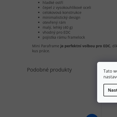
hladké ostří
čepel z vysokouhlíkové oceli
celokovová konstrukce
minimalistický design
otevřený rám
malý, lehký (40 g)
vhodný pro
EDC
pojistka rámu framelock
Mini Paraframe
je perfektní volbou pro EDC
, d
kus práce.
Tato w
nastav
Nas