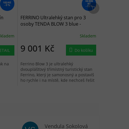
10 590
132 Kč
Kč
Další produkt
–9 %
–15 %
ín
FERRINO Ultralehký stan pro 3
osoby TENDA BLOW 3 blue -
modrý
Skladem
Skladem
9 001 Kč
ETAIL
Do košíku
ák na
Ferrino Blow 3 je ultralehký
dvouplášťový třímístný turistický stan
Ferrino, který je samonosný a postavíš
ho rychle i na místě, kde nechceš řešit
složitou stavbu. Je to lehký...
Vendula Sokolová