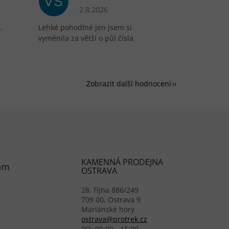
VS
je 5 z 5 hvězdiček.
Hodnocení obchodu je 5 z 5 hvězdiček.
2.8.2026
.
Lehké pohodlné jen jsem si
vyměnila za větší o půl čísla
Zobrazit další hodnocení
KAMENNÁ PRODEJNA
am
OSTRAVA
28. října 886/249
709 00, Ostrava 9
Mariánské hory
ostrava@protrek.cz
PO: 09:00 - 15:00