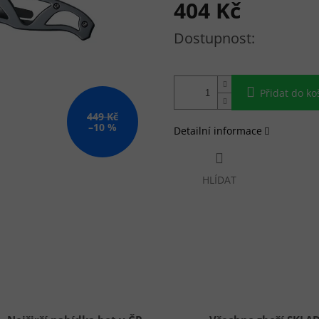
404 Kč
Měrná cena:
Přidat do ko
449 Kč
–10 %
Detailní informace
HLÍDAT