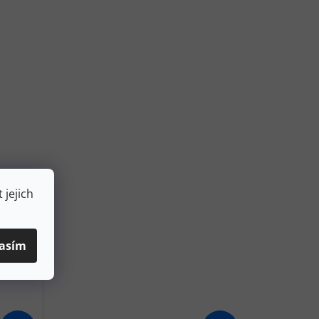
 jejich
asím