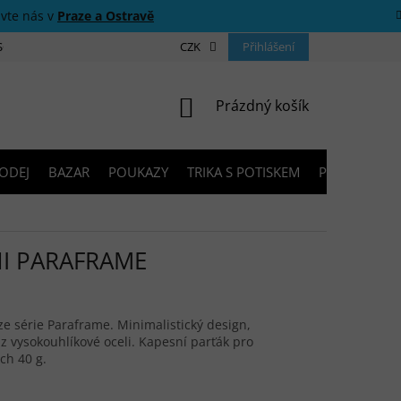
ivte nás v
Praze a Ostravě
 SOUTĚŽE
O NÁS
PRODEJNY
CZK
KONTAKTY
Přihlášení
PORADNA
NÁKUPNÍ KOŠÍK
Prázdný košík
ODEJ
BAZAR
POUKAZY
TRIKA S POTISKEM
PŮJČOVNA V
NI PARAFRAME
ze série Paraframe. Minimalistický design,
z vysokouhlíkové oceli. Kapesní parťák pro
ch 40 g.