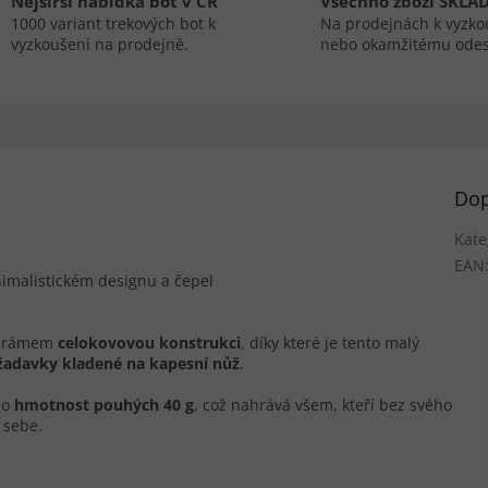
Nejširší nabídka bot v ČR
Všechno zboží SKLA
1000 variant trekových bot k
Na prodejnách k vyzko
vyzkoušení na prodejně.
nebo okamžitému odes
Dop
Kate
EAN
nimalistickém designu a čepel
ým rámem
celokovovou konstrukci
, díky které je tento malý
žadavky kladené na kapesní nůž
.
ho
hmotnost pouhých 40 g
, což nahrává všem, kteří bez svého
 sebe.