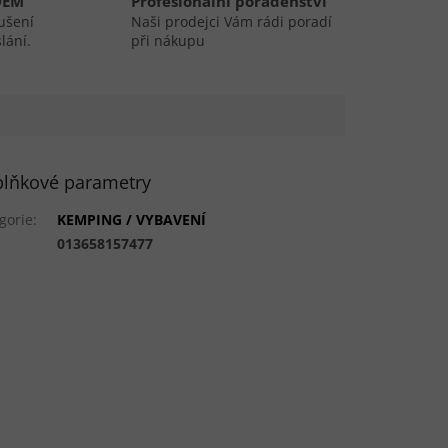
DEM
Profesionální poradenství
ušení
Naši prodejci Vám rádi poradí
lání.
při nákupu
lňkové parametry
gorie
:
KEMPING / VYBAVENÍ
:
013658157477