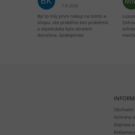
BK
M
Hodnocení obchodu je 5 z 5 hvězdič
7.8.2026
Byl to můj první nákup na tomto e-
Luxusn
shopu, vše proběhlo bez problémů
Ostra
a objednávka byla obratem
ochote
doručena. Spokojenost.
manže
Zápatí
INFORM
Obchodní
Ochrana o
Doprava a
Reklamace