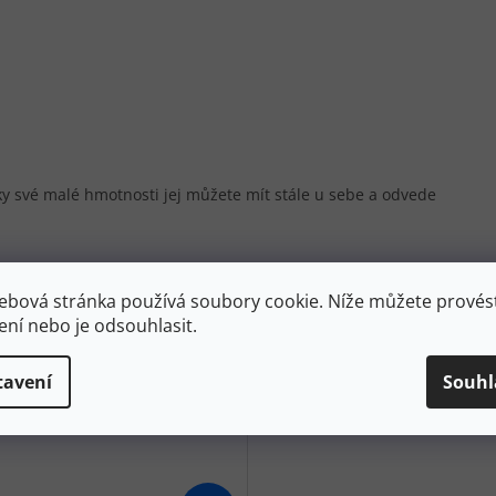
íky své malé hmotnosti jej můžete mít stále u sebe a odvede
ebová stránka používá soubory cookie. Níže můžete provést
ení nebo je odsouhlasit.
tavení
Souhl