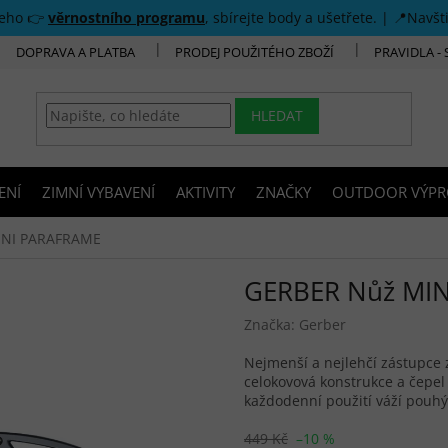
šeho 👉
věrnostního programu
, sbírejte body a ušetřete. | 📍Navšt
DOPRAVA A PLATBA
PRODEJ POUŽITÉHO ZBOŽÍ
PRAVIDLA -
HLEDAT
ENÍ
ZIMNÍ VYBAVENÍ
AKTIVITY
ZNAČKY
OUTDOOR VÝPR
INI PARAFRAME
GERBER Nůž MI
Značka:
Gerber
Nejmenší a nejlehčí zástupce 
celokovová konstrukce a čepel 
každodenní použití váží pouhý
449 Kč
–10 %