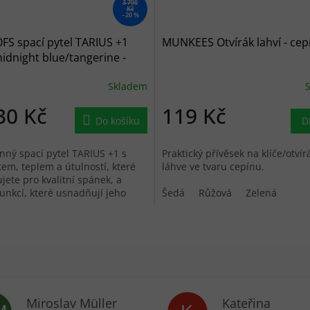
3 790
Kč
–20 %
S spací pytel TARIUS +1
MUNKEES Otvírák lahví - cep
idnight blue/tangerine -
 modrý
Skladem
30 Kč
119 Kč
Do košíku
D
nný spací pytel TARIUS +1 s
Praktický přívěsek na klíče/otvír
em, teplem a útulností, které
láhve ve tvaru cepínu.
jete pro kvalitní spánek, a
unkcí, které usnadňují jeho
Šedá
Růžová
Zelená
ní a používání.
Miroslav Müller
Kateřina