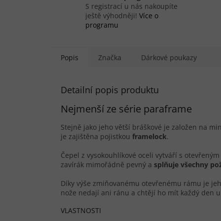
S registrací u nás nakoupíte
ještě výhodněji!
Více o
programu
Popis
Značka
Dárkové poukazy
Detailní popis produktu
Nejmenší ze série paraframe
Stejně jako jeho větší bráškové je založen na mi
je zajištěna pojistkou
framelock
.
Čepel z vysokouhlíkové oceli vytváří s otevřen
zavírák mimořádně pevný a
splňuje všechny po
Díky výše zmiňovanému otevřenému rámu je je
nože nedají ani ránu a chtějí ho mít každý den u
VLASTNOSTI