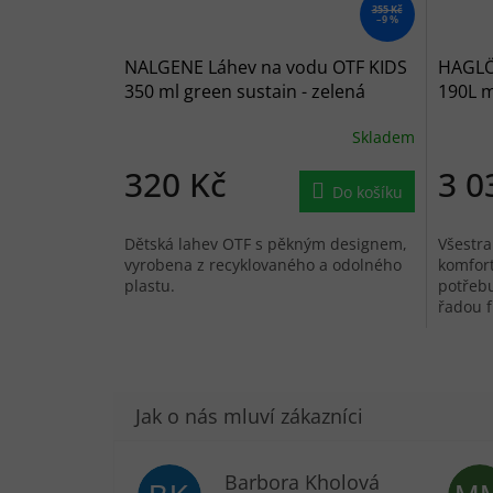
355 Kč
–9 %
NALGENE Láhev na vodu OTF KIDS
HAGLÖF
350 ml green sustain - zelená
190L m
tmavě
Skladem
320 Kč
3 0
Do košíku
Dětská lahev OTF s pěkným designem,
Všestra
vyrobena z recyklovaného a odolného
komfort
plastu.
potřebu
řadou f
přenáše
Barbora Kholová