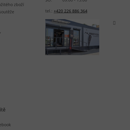
žitého zboží
tel.:
+420 226 886 364
 soutěže
Y
ítě
ebook