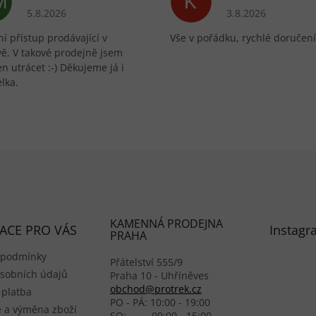
M
K
ek.
Hodnocení obchodu je 5 z 5 hvězdiček.
Hodnocení obchodu 
5.8.2026
3.8.2026
í přístup prodávající v
Vše v pořádku, rychlé doručení
vě. V takové prodejně jsem
n utrácet :-) Děkujeme já i
lka.
KAMENNÁ PRODEJNA
ACE PRO VÁS
Instagr
PRAHA
 podmínky
Přátelství 555/9
sobních údajů
Praha 10 - Uhříněves
obchod@protrek.cz
 platba
PO - PÁ: 10:00 - 19:00
 a výměna zboží
SO: 09:00 - 15:00