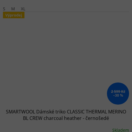
S
M
XL
Výprodej
2 599 Kč
–30 %
SMARTWOOL Dámské triko CLASSIC THERMAL MERINO
BL CREW charcoal heather - černošedé
Skladem