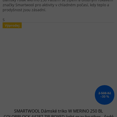
značky Smartwool pro aktivity v chladném počasí, kdy teplo a
prodyšnost jsou zásadní.
S
Výprodej
3 508 Kč
–30 %
SMARTWOOL Dámské triko W MERINO 250 BL
COLORBLOCK 44287 ZIP BOXED light gray heather - šedé