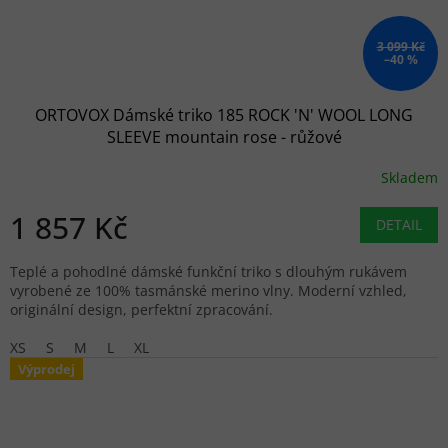
3 099 Kč
–40 %
ORTOVOX Dámské triko 185 ROCK 'N' WOOL LONG
SLEEVE mountain rose - růžové
Skladem
1 857 Kč
DETAIL
Teplé a pohodlné dámské funkční triko s dlouhým rukávem
vyrobené ze 100% tasmánské merino vlny. Moderní vzhled,
originální design, perfektní zpracování.
XS
S
M
L
XL
Výprodej