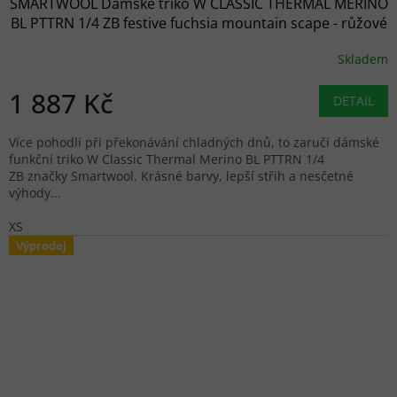
SMARTWOOL Dámské triko W CLASSIC THERMAL MERINO
BL PTTRN 1/4 ZB festive fuchsia mountain scape - růžové
Skladem
1 887 Kč
DETAIL
Více pohodlí při překonávání chladných dnů, to zaručí dámské
funkční triko W Classic Thermal Merino BL PTTRN 1/4
ZB značky Smartwool. Krásné barvy, lepší střih a nesčetné
výhody...
XS
Výprodej