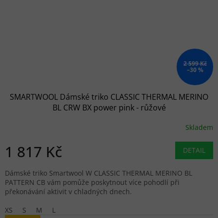
2 599 Kč
–30 %
SMARTWOOL Dámské triko CLASSIC THERMAL MERINO
BL CRW BX power pink - růžové
Skladem
1 817 Kč
DETAIL
Dámské triko Smartwool W CLASSIC THERMAL MERINO BL
PATTERN CB vám pomůže poskytnout více pohodlí při
překonávání aktivit v chladných dnech.
XS
S
M
L