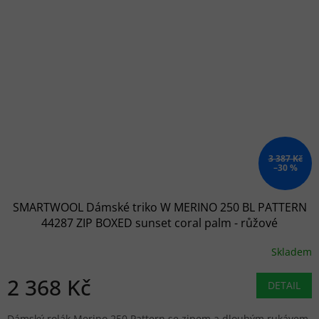
3 387 Kč
–30 %
SMARTWOOL Dámské triko W MERINO 250 BL PATTERN
44287 ZIP BOXED sunset coral palm - růžové
Skladem
2 368 Kč
DETAIL
Dámský rolák Merino 250 Pattern se zipem a dlouhým rukávem