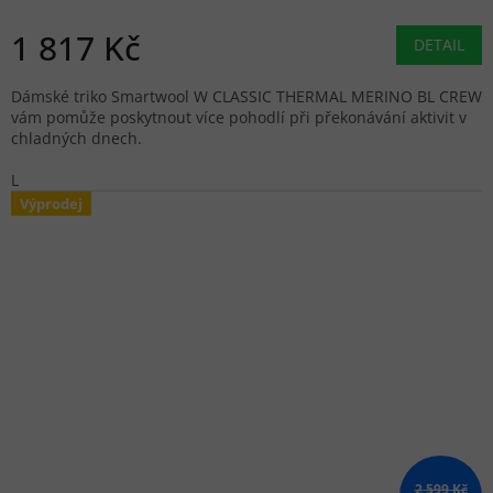
1 817 Kč
DETAIL
Dámské triko Smartwool W CLASSIC THERMAL MERINO BL CREW
vám pomůže poskytnout více pohodlí při překonávání aktivit v
chladných dnech.
L
Výprodej
2 599 Kč