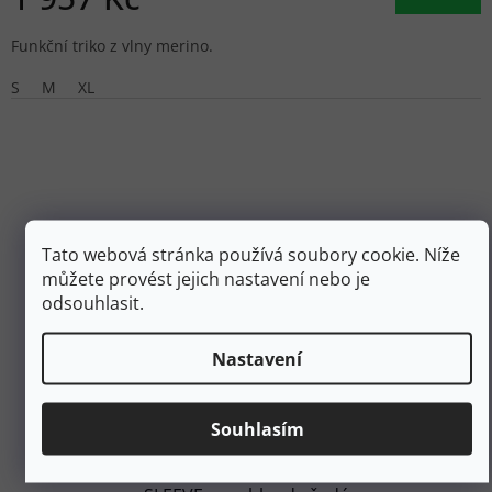
Funkční triko z vlny merino.
S
M
XL
Tato webová stránka používá soubory cookie. Níže
můžete provést jejich nastavení nebo je
odsouhlasit.
Nastavení
3 099 Kč
–40 %
Souhlasím
ORTOVOX Dámské triko 185 ROCK 'N' WOOL LONG