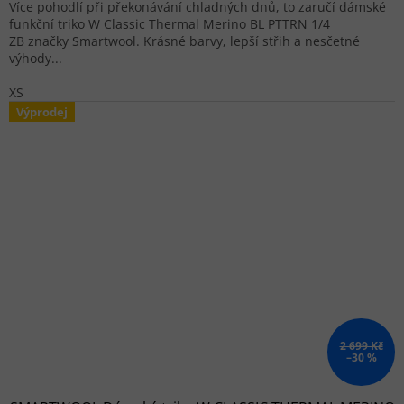
Více pohodlí při překonávání chladných dnů, to zaručí dámské
funkční triko W Classic Thermal Merino BL PTTRN 1/4
ZB značky Smartwool. Krásné barvy, lepší střih a nesčetné
výhody...
XS
Výprodej
2 699 Kč
–30 %