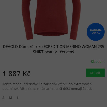
2 699 Kč
–30 %
DEVOLD Dámské triko EXPEDITION MERINO WOMAN 235
SHIRT beauty - červený
Skladem
1 887 Kč
DETAIL
Tento model představuje základní vrstvu do extrémních
podmínek. Vítr, zima, mráz ani menší déšť nemají šanci.
S
M
L