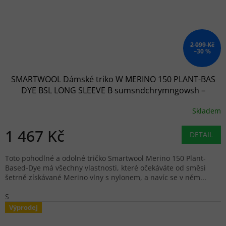
2 099 Kč
–30 %
SMARTWOOL Dámské triko W MERINO 150 PLANT-BAS
DYE BSL LONG SLEEVE B sumsndchrymngowsh –
oranžové
Skladem
1 467 Kč
DETAIL
Toto pohodlné a odolné tričko Smartwool Merino 150 Plant-
Based-Dye má všechny vlastnosti, které očekáváte od směsi
šetrně získávané Merino vlny s nylonem, a navíc se v něm...
S
Výprodej