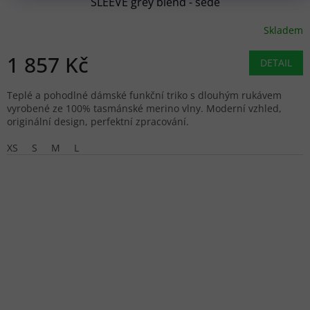
SLEEVE grey blend - šedé
Skladem
1 857 Kč
DETAIL
Teplé a pohodlné dámské funkční triko s dlouhým rukávem
vyrobené ze 100% tasmánské merino vlny. Moderní vzhled,
originální design, perfektní zpracování.
XS
S
M
L