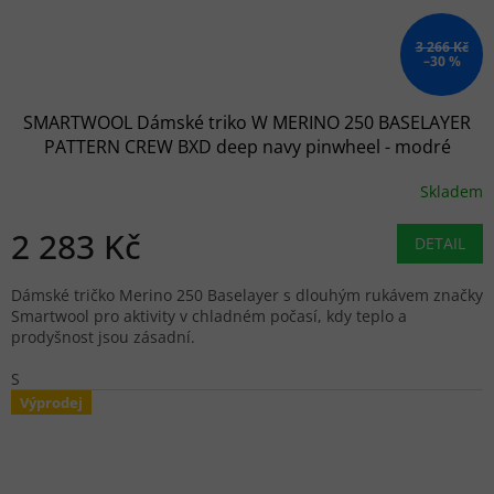
3 266 Kč
–30 %
SMARTWOOL Dámské triko W MERINO 250 BASELAYER
PATTERN CREW BXD deep navy pinwheel - modré
Skladem
2 283 Kč
DETAIL
Dámské tričko Merino 250 Baselayer s dlouhým rukávem značky
Smartwool pro aktivity v chladném počasí, kdy teplo a
prodyšnost jsou zásadní.
S
Výprodej