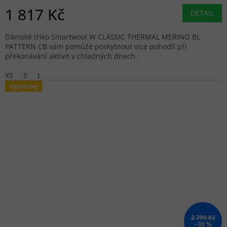
1 817 Kč
DETAIL
Dámské triko Smartwool W CLASSIC THERMAL MERINO BL
PATTERN CB vám pomůže poskytnout více pohodlí při
překonávání aktivit v chladných dnech.
XS
S
L
Výprodej
2 799 Kč
–30 %