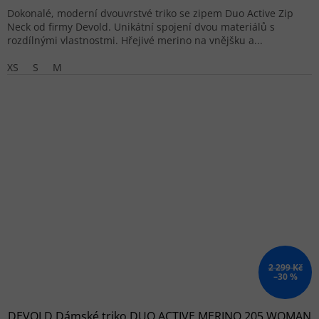
Dokonalé, moderní dvouvrstvé triko se zipem Duo Active Zip
Neck od firmy Devold. Unikátní spojení dvou materiálů s
rozdílnými vlastnostmi. Hřejivé merino na vnějšku a...
XS
S
M
2 299 Kč
–30 %
DEVOLD Dámské triko DUO ACTIVE MERINO 205 WOMAN