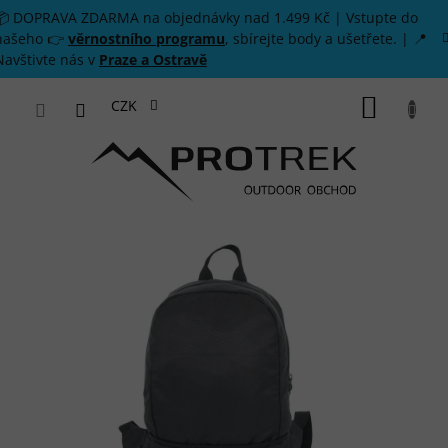
Přejít na obsah
📦 DOPRAVA ZDARMA na objednávky nad 1.499 Kč | Vstupte do
našeho 👉
věrnostního programu
, sbírejte body a ušetřete. | 📍
Navštivte nás v
Praze a Ostravě
NÁKUP
CZK