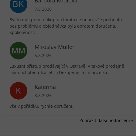
Barbora Kholová
BK
Hodnocení obchodu je 5 z 5 hvězdiček.
7.8.2026
Byl to můj první nákup na tomto e-shopu, vše proběhlo
bez problémů a objednávka byla obratem doručena.
Spokojenost.
Miroslav Müller
MM
Hodnocení obchodu je 5 z 5 hvězdiček.
5.8.2026
Luxusní přístup prodávající v Ostravě. V takové prodejně
jsem ochoten utrácet :-) Děkujeme já i manželka.
Kateřina
K
Hodnocení obchodu je 5 z 5 hvězdiček.
3.8.2026
Vše v pořádku, rychlé doručení.
Zobrazit další hodnocení