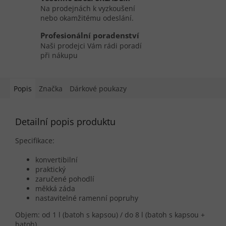
Na prodejnách k vyzkoušení
nebo okamžitému odeslání.
Profesionální poradenství
Naši prodejci Vám rádi poradí
při nákupu
Popis
Značka
Dárkové poukazy
Detailní popis produktu
Specifikace:
konvertibilní
praktický
zaručené pohodlí
měkká záda
nastavitelné ramenní popruhy
Objem: od 1 l (batoh s kapsou) / do 8 l (batoh s kapsou +
batoh)