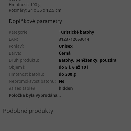
Hmotnost: 190 g
Rozměry: 24 x 36 x 12,5 cm
Doplňkové parametry
Kategorie
:
Turistické batohy
EAN
:
3123712053014
Pohlaví
:
Unisex
Barva
:
Černá
Druh produktu
:
Batohy, peněženky, pouzdra
Objem l
:
do 5 l
,
6 až 10 l
Hmotnost batohu
:
do 300 g
Nepromokavost batohu
:
Ne
#sizes_table#
:
hidden
Položka byla vyprodána…