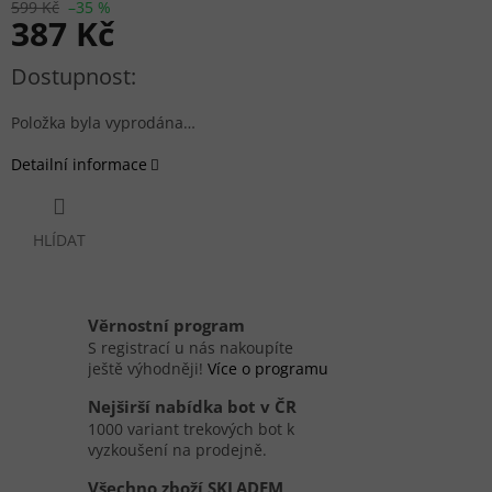
599 Kč
–35 %
387 Kč
Měrná cena:
Položka byla vyprodána…
Detailní informace
HLÍDAT
Věrnostní program
S registrací u nás nakoupíte
ještě výhodněji!
Více o programu
Nejširší nabídka bot v ČR
1000 variant trekových bot k
vyzkoušení na prodejně.
Všechno zboží SKLADEM