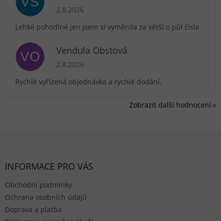
VS
Hodnocení obchodu je 5 z 5 hvězdiček.
2.8.2026
Lehké pohodlné jen jsem si vyměnila za větší o půl čísla
Vendula Obstová
VO
Hodnocení obchodu je 5 z 5 hvězdiček.
2.8.2026
Rychlé vyřízená objednávka a rychlé dodání.
Zobrazit další hodnocení
Zápatí
INFORMACE PRO VÁS
Obchodní podmínky
Ochrana osobních údajů
Doprava a platba