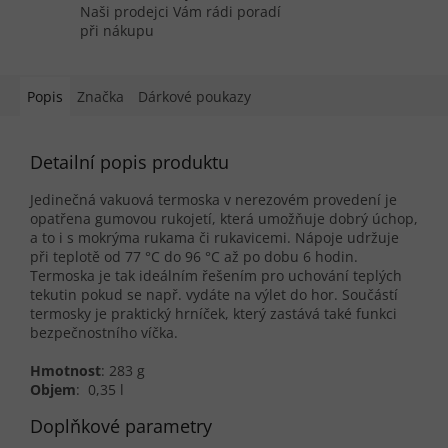
Naši prodejci Vám rádi poradí
při nákupu
Popis
Značka
Dárkové poukazy
Detailní popis produktu
Jedinečná vakuová termoska v nerezovém provedení je
opatřena gumovou rukojetí, která umožňuje dobrý úchop,
a to i s mokrýma rukama či rukavicemi. Nápoje
udržuje
při teplotě od 77 °C do 96 °C
až po dobu 6 hodin.
Termoska je tak ideálním řešením pro uchování teplých
tekutin pokud se např. vydáte na výlet do hor. Součástí
termosky je praktický hrníček, který zastává také funkci
bezpečnostního víčka.
Hmotnost
: 283 g
Objem
: 0,35 l
Doplňkové parametry