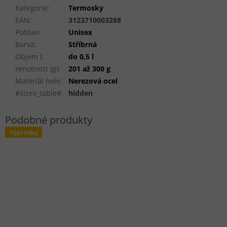
Kategorie
:
Termosky
EAN
:
3123710003288
Pohlaví
:
Unisex
Barva
:
Stříbrná
Objem l
:
do 0,5 l
Hmotnost (g)
:
201 až 300 g
Materiál hole
:
Nerezová ocel
#sizes_table#
:
hidden
Výprodej