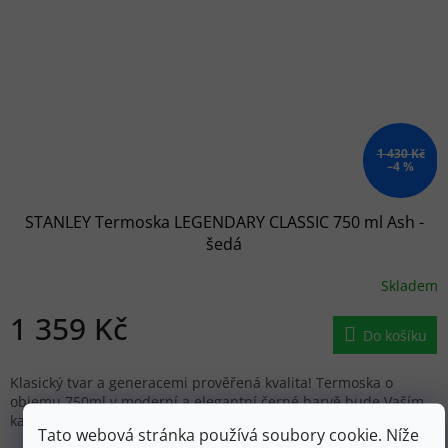
1 430 Kč
–4 %
STANLEY Termoska LEGENDARY CLASSIC 750 ml Ash -
šedá
Skladem
1 359 Kč
Do košíku
Klasický tvar a generacemi prověřená kvalita! Termoska o
objemu 750ml v moderní a elegantní černé barvě bude Vaším
každodenním společníkem. Pro jednoho tak akorát…
Tato webová stránka používá soubory cookie. Níže