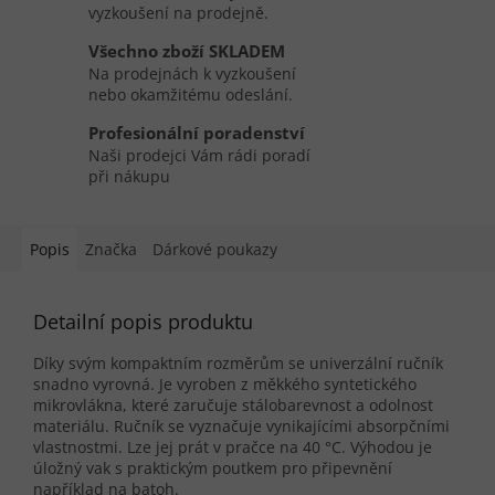
vyzkoušení na prodejně.
Všechno zboží SKLADEM
Na prodejnách k vyzkoušení
nebo okamžitému odeslání.
Profesionální poradenství
Naši prodejci Vám rádi poradí
při nákupu
Popis
Značka
Dárkové poukazy
Detailní popis produktu
Díky svým kompaktním rozměrům se univerzální ručník
snadno vyrovná. Je vyroben z měkkého syntetického
mikrovlákna, které zaručuje stálobarevnost a odolnost
materiálu. Ručník se vyznačuje vynikajícími absorpčními
vlastnostmi. Lze jej prát v pračce na 40 °C. Výhodou je
úložný vak s praktickým poutkem pro připevnění
například na batoh.