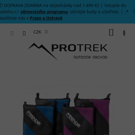
Přejít na obsah
📦 DOPRAVA ZDARMA na objednávky nad 1.499 Kč | Vstupte do
našeho 👉
věrnostního programu
, sbírejte body a ušetřete. | 📍
Navštivte nás v
Praze a Ostravě
NÁKUP
CZK