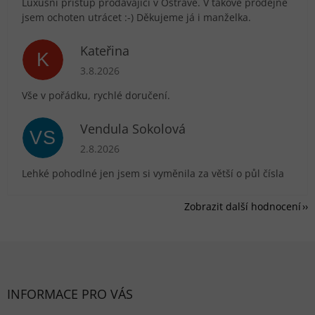
Luxusní přístup prodávající v Ostravě. V takové prodejně
jsem ochoten utrácet :-) Děkujeme já i manželka.
Kateřina
K
Hodnocení obchodu je 5 z 5 hvězdiček.
3.8.2026
Vše v pořádku, rychlé doručení.
Vendula Sokolová
VS
Hodnocení obchodu je 5 z 5 hvězdiček.
2.8.2026
Lehké pohodlné jen jsem si vyměnila za větší o půl čísla
Zobrazit další hodnocení
Zápatí
INFORMACE PRO VÁS