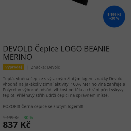
1 199 Kč
–30 %
DEVOLD Čepice LOGO BEANIE
MERINO
Značka:
Devold
Výprodej
Teplá, vlněná čepice s výrazným žlutým logem značky Devold
vhodná na jakékoliv zimní aktivity. 100% Merino vlna zahřeje a
Polycolon výborně odvádí vlhkost od těla a chrání před výkyvy
teplot. Přiléhavý střih udrží čepici na správném místě.
POZOR!!! Černá čepice se žlutým logem!!!
1 199 Kč
–30 %
837 Kč