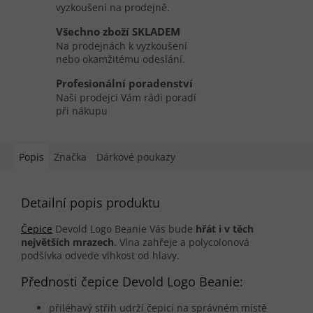
vyzkoušení na prodejně.
Všechno zboží SKLADEM
Na prodejnách k vyzkoušení
nebo okamžitému odeslání.
Profesionální poradenství
Naši prodejci Vám rádi poradí
při nákupu
Popis
Značka
Dárkové poukazy
Detailní popis produktu
Čepice
Devold Logo Beanie Vás bude
hřát i v těch
největších mrazech
. Vlna zahřeje a polycolonová
podšívka odvede vlhkost od hlavy.
Přednosti čepice Devold Logo Beanie:
přiléhavý střih udrží čepici na správném místě