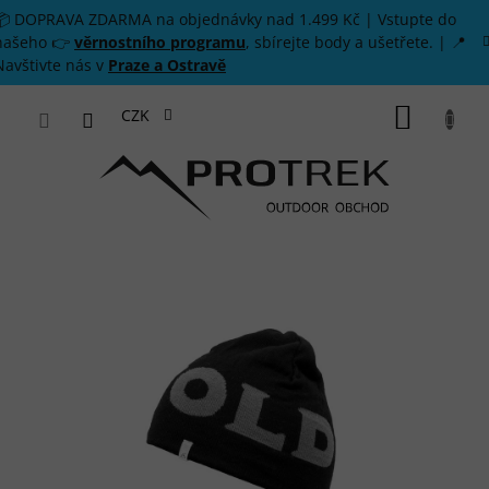
Přejít na obsah
📦 DOPRAVA ZDARMA na objednávky nad 1.499 Kč | Vstupte do
našeho 👉
věrnostního programu
, sbírejte body a ušetřete. | 📍
Navštivte nás v
Praze a Ostravě
NÁKUP
CZK