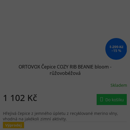
1 299 Kč
–15 %
ORTOVOX Čepice COZY RIB BEANIE bloom -
růžovobéžová
Skladem
1 102 Kč
Do košíku
Hřejivá čepice z jemného úpletu z recyklované merino vlny,
vhodná na jakékoli zimní aktivity.
Výprodej