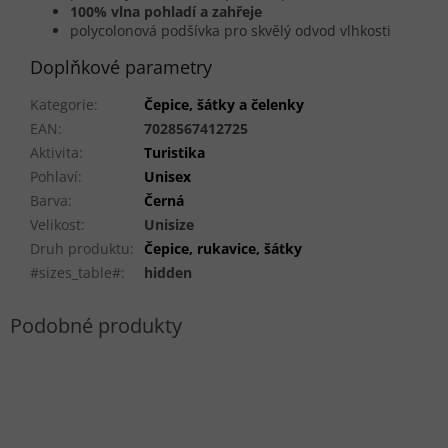
100% vlna pohladí a zahřeje
polycolonová podšívka pro skvělý odvod vlhkosti
Doplňkové parametry
Kategorie
:
Čepice, šátky a čelenky
EAN
:
7028567412725
Aktivita
:
Turistika
Pohlaví
:
Unisex
Barva
:
Černá
Velikost
:
Unisize
Druh produktu
:
Čepice, rukavice, šátky
#sizes_table#
:
hidden