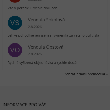
Vše v pořádku, rychlé doručení.
Vendula Sokolová
VS
Hodnocení obchodu je 5 z 5 hvězdiček.
2.8.2026
Lehké pohodlné jen jsem si vyměnila za větší o půl čísla
Vendula Obstová
VO
Hodnocení obchodu je 5 z 5 hvězdiček.
2.8.2026
Rychlé vyřízená objednávka a rychlé dodání.
Zobrazit další hodnocení
Zápatí
INFORMACE PRO VÁS