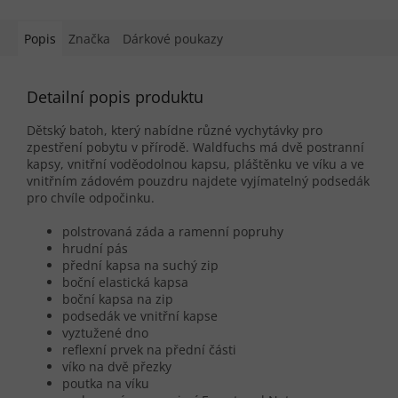
Popis
Značka
Dárkové poukazy
Detailní popis produktu
Dětský batoh, který nabídne různé vychytávky pro
zpestření pobytu v přírodě. Waldfuchs má dvě postranní
kapsy, vnitřní voděodolnou kapsu, pláštěnku ve víku a ve
vnitřním zádovém pouzdru najdete vyjímatelný podsedák
pro chvíle odpočinku.
polstrovaná záda a ramenní popruhy
hrudní pás
přední kapsa na suchý zip
boční elastická kapsa
boční kapsa na zip
podsedák ve vnitřní kapse
vyztužené dno
reflexní prvek na přední části
víko na dvě přezky
poutka na víku