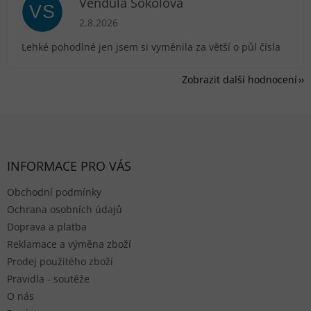
Vendula Sokolová
VS
Hodnocení obchodu je 5 z 5 hvězdiček.
2.8.2026
Lehké pohodlné jen jsem si vyměnila za větší o půl čísla
Zobrazit další hodnocení
Zápatí
INFORMACE PRO VÁS
Obchodní podmínky
Ochrana osobních údajů
Doprava a platba
Reklamace a výměna zboží
Prodej použitého zboží
Pravidla - soutěže
O nás