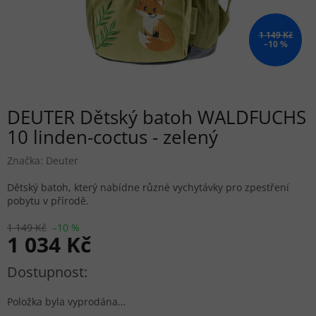
1 149 Kč
–10 %
DEUTER Dětský batoh WALDFUCHS
10 linden-coctus - zelený
Značka:
Deuter
Dětský batoh, který nabídne různé vychytávky pro zpestření
pobytu v přírodě.
1 149 Kč
–10 %
1 034 Kč
Měrná cena:
Položka byla vyprodána…