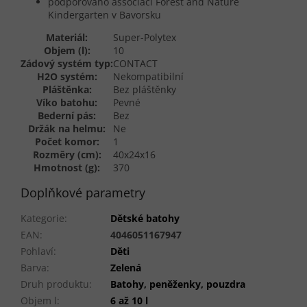
podporováno associací Forest and Nature
Kindergarten v Bavorsku
Materiál:
Super-Polytex
Objem (l):
10
Zádový systém typ:
CONTACT
H2O systém:
Nekompatibilní
Pláštěnka:
Bez pláštěnky
Víko batohu:
Pevné
Bederní pás:
Bez
Držák na helmu:
Ne
Počet komor:
1
Rozměry (cm):
40x24x16
Hmotnost (g):
370
Doplňkové parametry
Kategorie
:
Dětské batohy
EAN
:
4046051167947
Pohlaví
:
Děti
Barva
:
Zelená
Druh produktu
:
Batohy, peněženky, pouzdra
Objem l
:
6 až 10 l