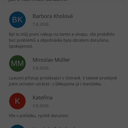
Barbora Kholová
BK
Hodnocení obchodu je 5 z 5 hvězdiček.
7.8.2026
Byl to můj první nákup na tomto e-shopu, vše proběhlo
bez problémů a objednávka byla obratem doručena.
Spokojenost.
Miroslav Müller
MM
Hodnocení obchodu je 5 z 5 hvězdiček.
5.8.2026
Luxusní přístup prodávající v Ostravě. V takové prodejně
jsem ochoten utrácet :-) Děkujeme já i manželka.
Kateřina
K
Hodnocení obchodu je 5 z 5 hvězdiček.
3.8.2026
Vše v pořádku, rychlé doručení.