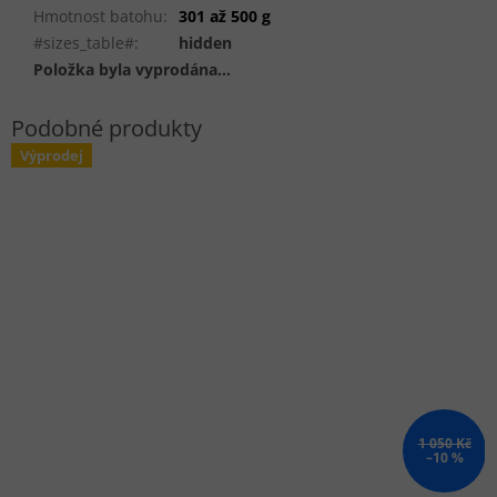
Hmotnost batohu
:
301 až 500 g
#sizes_table#
:
hidden
Položka byla vyprodána…
Výprodej
1 050 Kč
–10 %